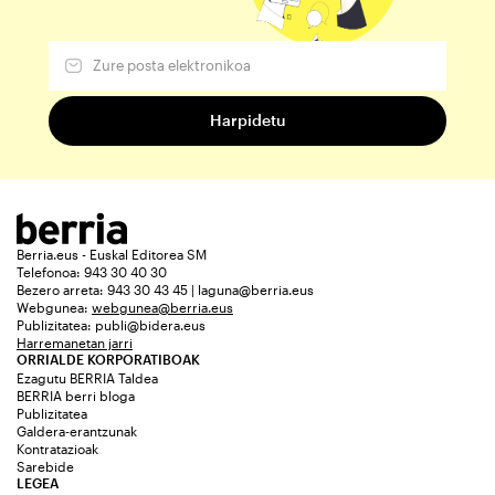
Berria.eus - Euskal Editorea SM
Telefonoa: 943 30 40 30
Bezero arreta: 943 30 43 45 | laguna@berria.eus
Webgunea:
webgunea@berria.eus
Publizitatea:
publi@bidera.eus
Harremanetan jarri
ORRIALDE KORPORATIBOAK
Ezagutu BERRIA Taldea
BERRIA berri bloga
Publizitatea
Galdera-erantzunak
Kontratazioak
Sarebide
LEGEA