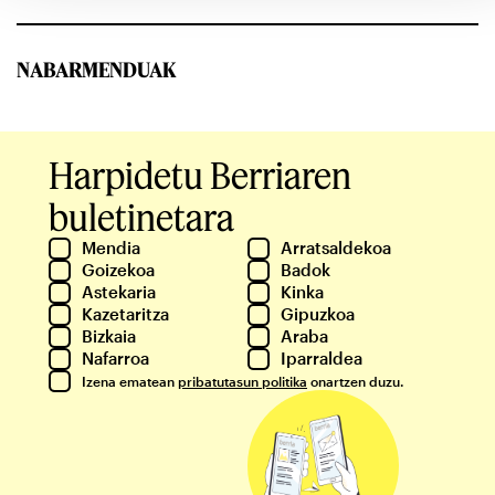
NABARMENDUAK
Harpidetu Berriaren
buletinetara
Mendia
Arratsaldekoa
Goizekoa
Badok
Astekaria
Kinka
Kazetaritza
Gipuzkoa
Bizkaia
Araba
Nafarroa
Iparraldea
Izena ematean
pribatutasun politika
onartzen duzu.