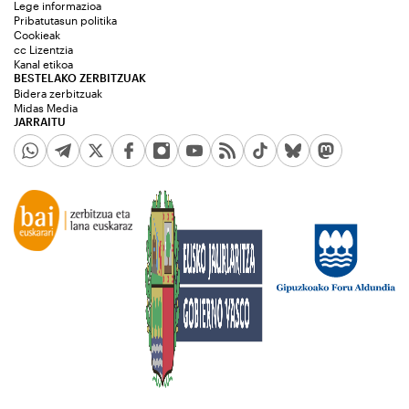
Lege informazioa
Pribatutasun politika
Cookieak
cc Lizentzia
Kanal etikoa
BESTELAKO ZERBITZUAK
Bidera zerbitzuak
Midas Media
JARRAITU