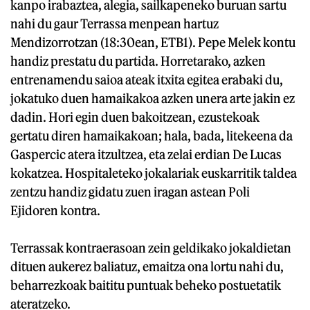
kanpo irabaztea, alegia, sailkapeneko buruan sartu
nahi du gaur Terrassa menpean hartuz
Mendizorrotzan (18:30ean, ETB1). Pepe Melek kontu
handiz prestatu du partida. Horretarako, azken
entrenamendu saioa ateak itxita egitea erabaki du,
jokatuko duen hamaikakoa azken unera arte jakin ez
dadin. Hori egin duen bakoitzean, ezustekoak
gertatu diren hamaikakoan; hala, bada, litekeena da
Gaspercic atera itzultzea, eta zelai erdian De Lucas
kokatzea. Hospitaleteko jokalariak euskarritik taldea
zentzu handiz gidatu zuen iragan astean Poli
Ejidoren kontra.
Terrassak kontraerasoan zein geldikako jokaldietan
dituen aukerez baliatuz, emaitza ona lortu nahi du,
beharrezkoak baititu puntuak beheko postuetatik
ateratzeko.