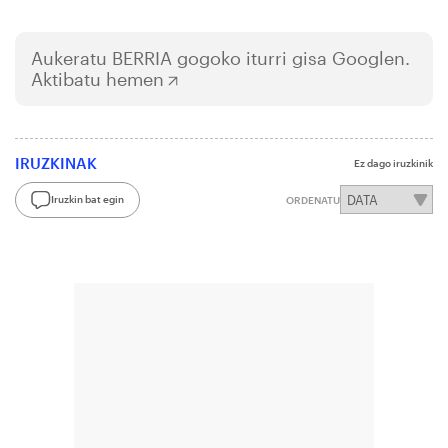
Aukeratu
BERRIA
gogoko iturri gisa Googlen.
Aktibatu hemen
IRUZKINAK
Ez dago iruzkinik
Iruzkin bat egin
ORDENATU