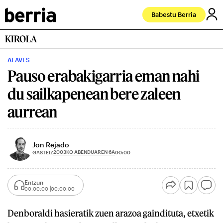
Babestu Berria
KIROLA
ALAVES
Pauso erabakigarria eman nahi
du sailkapenean bere zaleen
aurrean
Jon Rejado
2003KO ABENDUAREN 6A
GASTEIZ
00:00
Entzun
00:00:00
00:00:00
Denboraldi hasieratik zuen arazoa gaindituta, etxetik