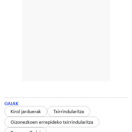
GAIAK
Kirol jarduerak
Txirrindularitza
Gizonezkoen errepideko txirrindularitza