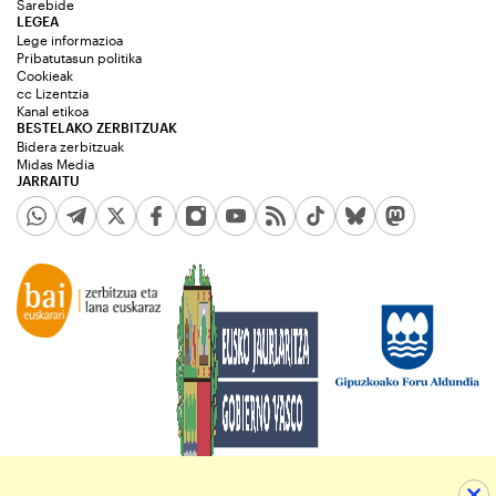
Sarebide
LEGEA
Lege informazioa
Pribatutasun politika
Cookieak
cc Lizentzia
Kanal etikoa
BESTELAKO ZERBITZUAK
Bidera zerbitzuak
Midas Media
JARRAITU