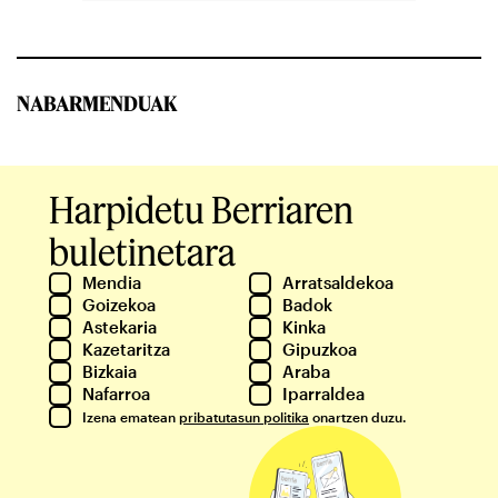
NABARMENDUAK
Harpidetu Berriaren
buletinetara
Mendia
Arratsaldekoa
Goizekoa
Badok
Astekaria
Kinka
Kazetaritza
Gipuzkoa
Bizkaia
Araba
Nafarroa
Iparraldea
Izena ematean
pribatutasun politika
onartzen duzu.