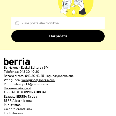
Berria.eus - Euskal Editorea SM
Telefonoa: 943 30 40 30
Bezero arreta: 943 30 43 45 | laguna@berria.eus
Webgunea:
webgunea@berria.eus
Publizitatea:
publi@bidera.eus
Harremanetan jarri
ORRIALDE KORPORATIBOAK
Ezagutu BERRIA Taldea
BERRIA berri bloga
Publizitatea
Galdera-erantzunak
Kontratazioak