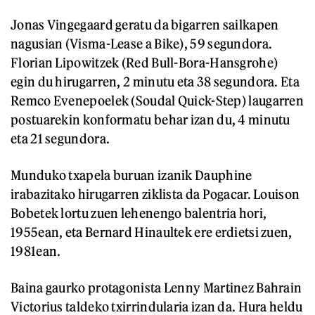
Jonas Vingegaard geratu da bigarren sailkapen
nagusian (Visma-Lease a Bike), 59 segundora.
Florian Lipowitzek (Red Bull-Bora-Hansgrohe)
egin du hirugarren, 2 minutu eta 38 segundora. Eta
Remco Evenepoelek (Soudal Quick-Step) laugarren
postuarekin konformatu behar izan du, 4 minutu
eta 21 segundora.
Munduko txapela buruan izanik Dauphine
irabazitako hirugarren ziklista da Pogacar. Louison
Bobetek lortu zuen lehenengo balentria hori,
1955ean, eta Bernard Hinaultek ere erdietsi zuen,
1981ean.
Baina gaurko protagonista Lenny Martinez Bahrain
Victorius taldeko txirrindularia izan da. Hura heldu