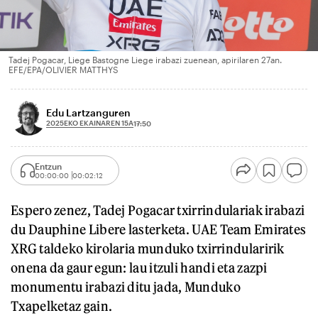
Tadej Pogacar, Liege Bastogne Liege irabazi zuenean, apirilaren 27an.
EFE/EPA/OLIVIER MATTHYS
Edu Lartzanguren
2025EKO EKAINAREN 15A
17:50
Entzun
00:00:00
00:02:12
Espero zenez, Tadej Pogacar txirrindulariak irabazi
du Dauphine Libere lasterketa. UAE Team Emirates
XRG taldeko kirolaria munduko txirrindularirik
onena da gaur egun: lau itzuli handi eta zazpi
monumentu irabazi ditu jada, Munduko
Txapelketaz gain.