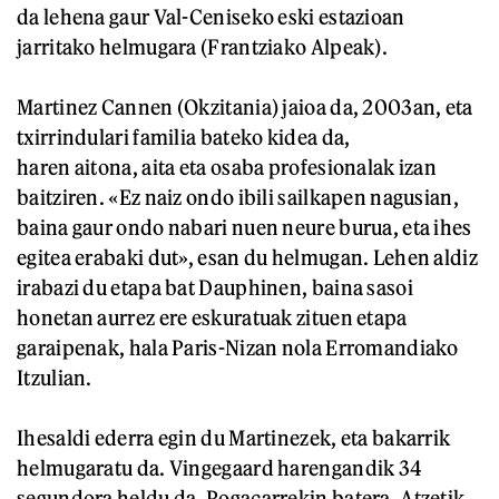
da lehena gaur Val-Ceniseko eski estazioan
jarritako helmugara (Frantziako Alpeak).
Martinez Cannen (Okzitania) jaioa da, 2003an, eta
txirrindulari familia bateko kidea da,
haren aitona, aita eta osaba profesionalak izan
baitziren. «Ez naiz ondo ibili sailkapen nagusian,
baina gaur ondo nabari nuen neure burua, eta ihes
egitea erabaki dut», esan du helmugan. Lehen aldiz
irabazi du etapa bat Dauphinen, baina sasoi
honetan aurrez ere eskuratuak zituen etapa
garaipenak, hala Paris-Nizan nola Erromandiako
Itzulian.
Ihesaldi ederra egin du Martinezek, eta bakarrik
helmugaratu da. Vingegaard harengandik 34
segundora heldu da, Pogacarrekin batera. Atzetik