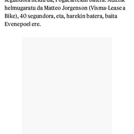
helmugaratu da Matteo Jorgenson (Visma-Lease a
Bike), 40 segundora, eta, harekin batera, baita
Evenepoel ere.