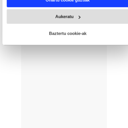
and set your preferences in the
details section
.
Webgune honek cookie propioak eta hirugarrenen cookie-
Aukeratu
fitxategiak erabiltzen ditu. Zure esperientzia eta zerbitzuak
hobetzeko asmoz, cookie teknologiaz baliatzen gara. Ohar
hau onartuz gero, teknologia hori erabiltzeko baimen
esplizitua ematen diguzu.
Gehiago irakurri
Baztertu cookie-ak