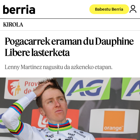
Babestu Berria
KIROLA
Pogacarrek eraman du Dauphine
Libere lasterketa
Lenny Martinez nagusitu da azkeneko etapan.