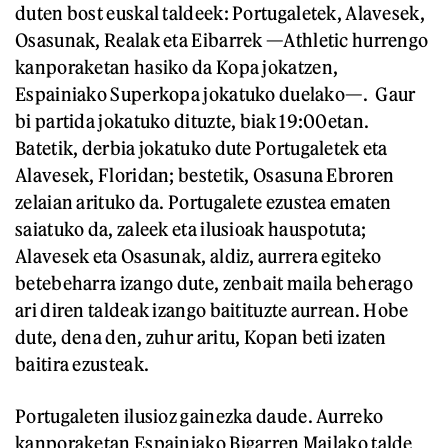
duten bost euskal taldeek: Portugaletek, Alavesek,
Osasunak, Realak eta Eibarrek —Athletic hurrengo
kanporaketan hasiko da Kopa jokatzen,
Espainiako Superkopa jokatuko duelako—. Gaur
bi partida jokatuko dituzte, biak 19:00etan.
Batetik, derbia jokatuko dute Portugaletek eta
Alavesek, Floridan; bestetik, Osasuna Ebroren
zelaian arituko da. Portugalete ezustea ematen
saiatuko da, zaleek eta ilusioak hauspotuta;
Alavesek eta Osasunak, aldiz, aurrera egiteko
betebeharra izango dute, zenbait maila beherago
ari diren taldeak izango baitituzte aurrean. Hobe
dute, dena den, zuhur aritu, Kopan beti izaten
baitira ezusteak.
Portugaleten ilusioz gainezka daude. Aurreko
kanporaketan Espainiako Bigarren Mailako talde