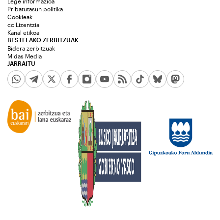
Lege informazioa
Pribatutasun politika
Cookieak
cc Lizentzia
Kanal etikoa
BESTELAKO ZERBITZUAK
Bidera zerbitzuak
Midas Media
JARRAITU