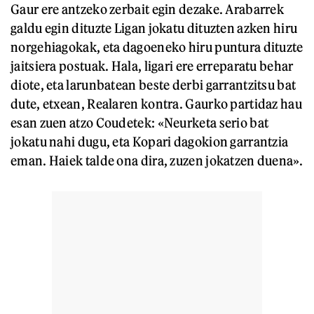
Gaur ere antzeko zerbait egin dezake. Arabarrek
galdu egin dituzte Ligan jokatu dituzten azken hiru
norgehiagokak, eta dagoeneko hiru puntura dituzte
jaitsiera postuak. Hala, ligari ere erreparatu behar
diote, eta larunbatean beste derbi garrantzitsu bat
dute, etxean, Realaren kontra. Gaurko partidaz hau
esan zuen atzo Coudetek: «Neurketa serio bat
jokatu nahi dugu, eta Kopari dagokion garrantzia
eman. Haiek talde ona dira, zuzen jokatzen duena».