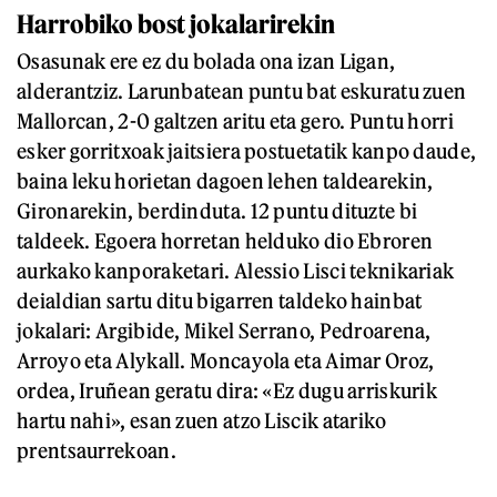
Harrobiko bost jokalarirekin
Osasunak ere ez du bolada ona izan Ligan,
alderantziz. Larunbatean puntu bat eskuratu zuen
Mallorcan, 2-0 galtzen aritu eta gero. Puntu horri
esker gorritxoak jaitsiera postuetatik kanpo daude,
baina leku horietan dagoen lehen taldearekin,
Gironarekin, berdinduta. 12 puntu dituzte bi
taldeek. Egoera horretan helduko dio Ebroren
aurkako kanporaketari. Alessio Lisci teknikariak
deialdian sartu ditu bigarren taldeko hainbat
jokalari: Argibide, Mikel Serrano, Pedroarena,
Arroyo eta Alykall. Moncayola eta Aimar Oroz,
ordea, Iruñean geratu dira: «Ez dugu arriskurik
hartu nahi», esan zuen atzo Liscik atariko
prentsaurrekoan.