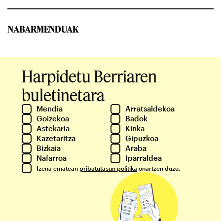
NABARMENDUAK
Harpidetu Berriaren
buletinetara
Mendia
Arratsaldekoa
Goizekoa
Badok
Astekaria
Kinka
Kazetaritza
Gipuzkoa
Bizkaia
Araba
Nafarroa
Iparraldea
Izena ematean
pribatutasun politika
onartzen duzu.