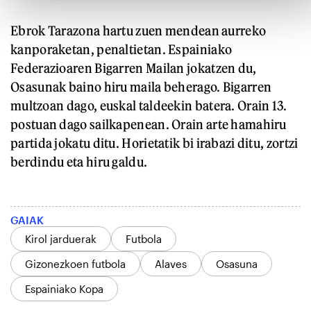
Ebrok Tarazona hartu zuen mendean aurreko
kanporaketan, penaltietan. Espainiako
Federazioaren Bigarren Mailan jokatzen du,
Osasunak baino hiru maila beherago. Bigarren
multzoan dago, euskal taldeekin batera. Orain 13.
postuan dago sailkapenean. Orain arte hamahiru
partida jokatu ditu. Horietatik bi irabazi ditu, zortzi
berdindu eta hiru galdu.
GAIAK
Kirol jarduerak
Futbola
Gizonezkoen futbola
Alaves
Osasuna
Espainiako Kopa