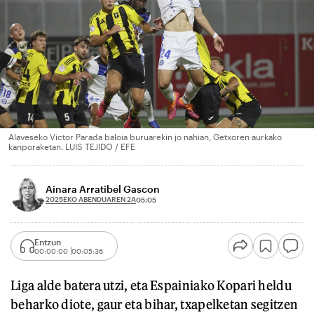
Alaveseko Victor Parada baloia buruarekin jo nahian, Getxoren aurkako
kanporaketan. LUIS TEJIDO / EFE
Ainara Arratibel Gascon
2025EKO ABENDUAREN 2A
05:05
Entzun
00:00:00
00:05:36
Liga alde batera utzi, eta Espainiako Kopari heldu
beharko diote, gaur eta bihar, txapelketan segitzen