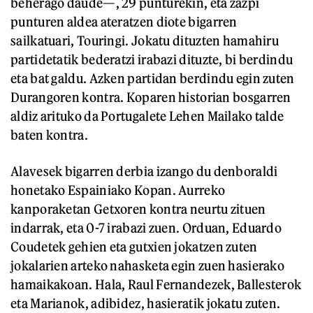
beherago daude—, 29 punturekin, eta zazpi
punturen aldea ateratzen diote bigarren
sailkatuari, Touringi. Jokatu dituzten hamahiru
partidetatik bederatzi irabazi dituzte, bi berdindu
eta bat galdu. Azken partidan berdindu egin zuten
Durangoren kontra. Koparen historian bosgarren
aldiz arituko da Portugalete Lehen Mailako talde
baten kontra.
Alavesek bigarren derbia izango du denboraldi
honetako Espainiako Kopan. Aurreko
kanporaketan Getxoren kontra neurtu zituen
indarrak, eta 0-7 irabazi zuen. Orduan, Eduardo
Coudetek gehien eta gutxien jokatzen zuten
jokalarien arteko nahasketa egin zuen hasierako
hamaikakoan. Hala, Raul Fernandezek, Ballesterok
eta Marianok, adibidez, hasieratik jokatu zuten.