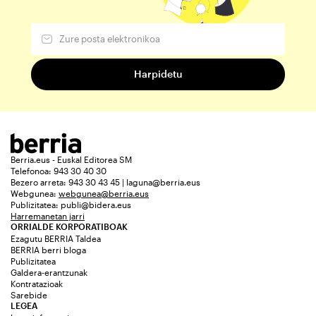
Berria.eus - Euskal Editorea SM
Telefonoa: 943 30 40 30
Bezero arreta: 943 30 43 45 | laguna@berria.eus
Webgunea:
webgunea@berria.eus
Publizitatea:
publi@bidera.eus
Harremanetan jarri
ORRIALDE KORPORATIBOAK
Ezagutu BERRIA Taldea
BERRIA berri bloga
Publizitatea
Galdera-erantzunak
Kontratazioak
Sarebide
LEGEA