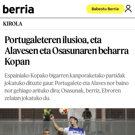
Babestu Berria
KIROLA
Portugaleteren ilusioa, eta
Alavesen eta Osasunaren beharra
Kopan
Espainiako Kopako bigarren kanporaketako partidak
jokatuko dituzte gaur. Portugalete eta Alaves nor baino
nor gehiago arituko dira; Osasunak, berriz, Ebroren
zelaian jokatuko du.