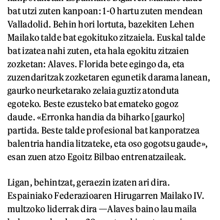
bat utzi zuten kanpoan: 1-0 hartu zuten mendean
Valladolid. Behin hori lortuta, bazekiten Lehen
Mailako talde bat egokituko zitzaiela. Euskal talde
bat izatea nahi zuten, eta hala egokitu zitzaien
zozketan: Alaves. Florida bete egingo da, eta
zuzendaritzak zozketaren egunetik darama lanean,
gaurko neurketarako zelaia guztiz atonduta
egoteko. Beste ezusteko bat emateko gogoz
daude. «Erronka handia da biharko [gaurko]
partida. Beste talde profesional bat kanporatzea
balentria handia litzateke, eta oso gogotsu gaude»,
esan zuen atzo Egoitz Bilbao entrenatzaileak.
Ligan, behintzat, geraezin izaten ari dira.
Espainiako Federazioaren Hirugarren Mailako IV.
multzoko liderrak dira —Alaves baino lau maila