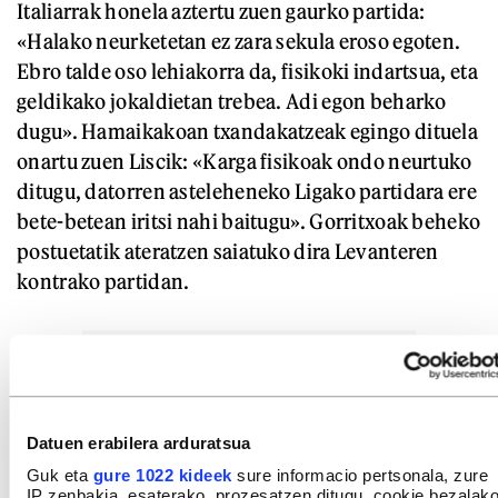
Italiarrak honela aztertu zuen gaurko partida:
«Halako neurketetan ez zara sekula eroso egoten.
Ebro talde oso lehiakorra da, fisikoki indartsua, eta
geldikako jokaldietan trebea. Adi egon beharko
dugu». Hamaikakoan txandakatzeak egingo dituela
onartu zuen Liscik: «Karga fisikoak ondo neurtuko
ditugu, datorren asteleheneko Ligako partidara ere
bete-betean iritsi nahi baitugu». Gorritxoak beheko
postuetatik ateratzen saiatuko dira Levanteren
kontrako partidan.
Datuen erabilera arduratsua
Guk eta
gure 1022 kideek
sure informacio pertsonala, zure
IP zenbakia, esaterako, prozesatzen ditugu, cookie bezalak