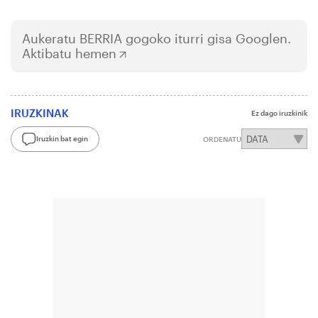
Aukeratu
BERRIA
gogoko iturri gisa Googlen.
Aktibatu hemen
IRUZKINAK
Ez dago iruzkinik
Iruzkin bat egin
ORDENATU