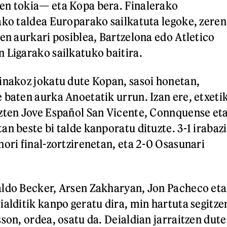
en tokia— eta Kopa bera. Finalerako
ako taldea Europarako sailkatuta legoke, zeren
een aurkari posiblea, Bartzelona edo Atletico
 Ligarako sailkatuko baitira.
inakoz jokatu dute Kopan, sasoi honetan,
 baten aurka Anoetatik urrun. Izan ere, etxeti
zten Jove Español San Vicente, Connquense et
n beste bi talde kanporatu dituzte. 3-1 irabazi
nori final-zortzirenetan, eta 2-0 Osasunari
aldo Becker, Arsen Zakharyan, Jon Pacheco eta
ialditik kanpo geratu dira, min hartuta segitze
son, ordea, osatu da. Deialdian jarraitzen dute