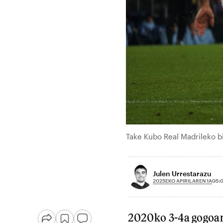
Take Kubo Real Madrileko bi
Julen Urrestarazu
2025EKO APIRILAREN 1A
05:
2020ko 3-4a gogoan,