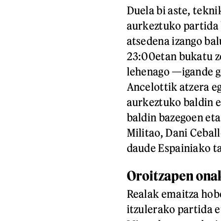
Duela bi aste, tekni
aurkeztuko partida 
atsedena izango bal
23:00etan bukatu ze
lehenago —igande g
Ancelottik atzera eg
aurkeztuko baldin e
baldin bazegoen eta
Militao, Dani Cebal
daude Espainiako ta
Oroitzapen ona
Realak emaitza hobe
itzulerako partida 