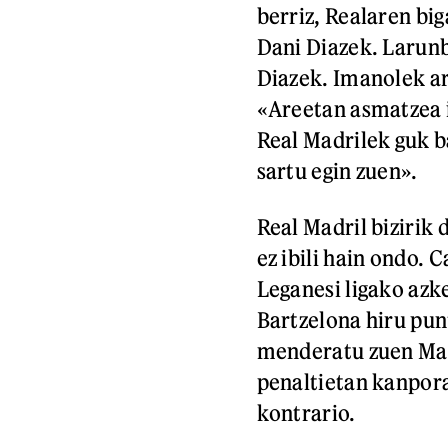
berriz, Realaren bi
Dani Diazek. Larunb
Diazek. Imanolek ar
«Areetan asmatzea i
Real Madrilek guk b
sartu egin zuen».
Real Madril bizirik 
ez ibili hain ondo. 
Leganesi ligako azk
Bartzelona hiru pun
menderatu zuen Manc
penaltietan kanpora
kontrario.