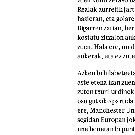
Realak aurretik jar
hasieran, eta golare
Bigarren zatian, be
kostatu zitzaion au
zuen. Hala ere, mad
aukerak, eta ez zut
Azken bi hilabeteet
aste etena izan zue
zuten txuri-urdinek 
oso gutxiko partida
ere, Manchester Uni
segidan Europan jok
une honetan bi punt