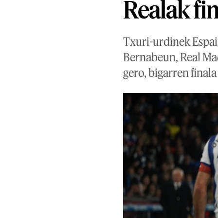
Realak fin
Txuri-urdinek Espai
Bernabeun, Real Mad
gero, bigarren finala