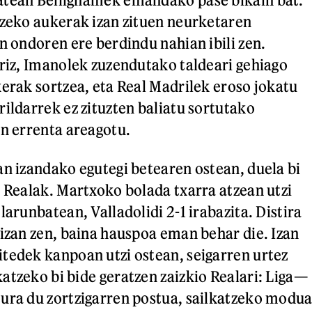
tzeko aukerak izan zituen neurketaren
n ondoren ere berdindu nahian ibili zen.
rriz, Imanolek zuzendutako taldeari gehiago
kerak sortzea, eta Real Madrilek eroso jokatu
rildarrek ez zituzten baliatu sortutako
en errenta areagotu.
an izandako egutegi betearen ostean, duela bi
n Realak. Martxoko bolada txarra atzean utzi
larunbatean, Valladolidi 2-1 irabazita. Distira
 izan zen, baina hauspoa eman behar die. Izan
tedek kanpoan utzi ostean, seigarren urtez
atzeko bi bide geratzen zaizkio Realari: Liga—
ura du zortzigarren postua, sailkatzeko modu