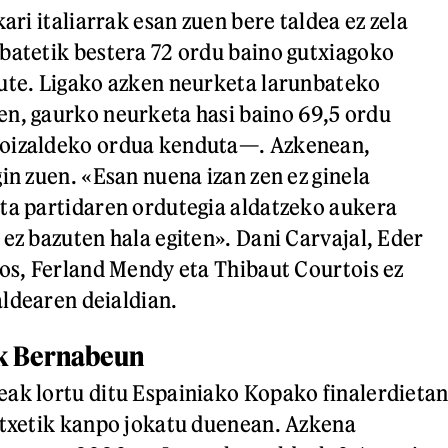
kari italiarrak esan zuen bere taldea ez zela
batetik bestera 72 ordu baino gutxiagoko
ute. Ligako azken neurketa larunbateko
n, gaurko neurketa hasi baino 69,5 ordu
oizaldeko ordua kenduta—. Azkenean,
in zuen. «Esan nuena izan zen ez ginela
ta partidaren ordutegia aldatzeko aukera
 ez bazuten hala egiten». Dani Carvajal, Eder
los, Ferland Mendy eta Thibaut Courtois ez
ldearen deialdian.
k Bernabeun
ak lortu ditu Espainiako Kopako finalerdietan
etxetik kanpo jokatu duenean. Azkena