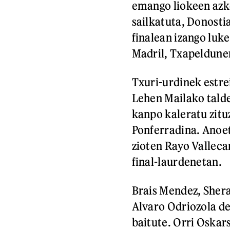
emango liokeen azk
sailkatuta, Donosti
finalean izango luk
Madril, Txapeldunen
Txuri-urdinek estre
Lehen Mailako talde
kanpo kaleratu zitu
Ponferradina. Anoeta
zioten Rayo Valleca
final-laurdenetan.
Brais Mendez, Sher
Alvaro Odriozola de
baitute. Orri Oskars