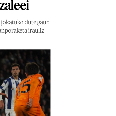
zaleei
 jokatuko dute gaur,
anporaketa irauliz