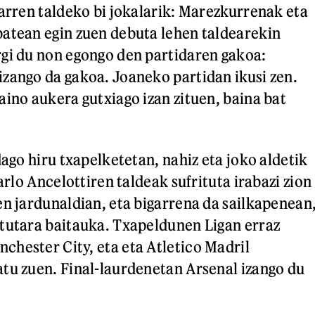
garren taldeko bi jokalarik: Marezkurrenak eta
atean egin zuen debuta lehen taldearekin
gi du non egongo den partidaren gakoa:
zango da gakoa. Joaneko partidan ikusi zen.
aino aukera gutxiago izan zituen, baina bat
dago hiru txapelketetan, nahiz eta joko aldetik
Carlo Ancelottiren taldeak sufrituta irabazi zion
en jardunaldian, eta bigarrena da sailkapenean
tutara baitauka. Txapeldunen Ligan erraz
hester City, eta eta Atletico Madril
tu zuen. Final-laurdenetan Arsenal izango du