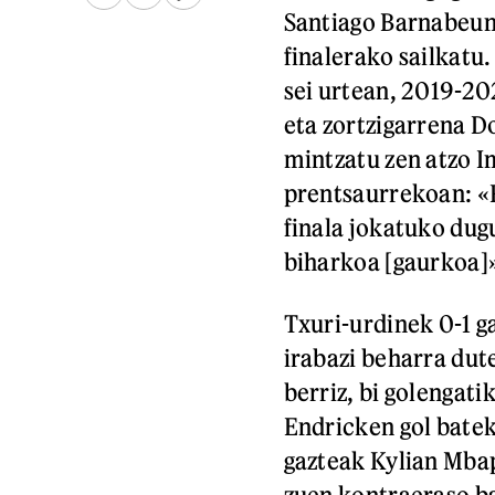
Santiago Barnabeun
finalerako sailkatu.
sei urtean, 2019-20
eta zortzigarrena D
mintzatu zen atzo I
prentsaurrekoan: «R
finala jokatuko dug
biharkoa [gaurkoa]».
Txuri-urdinek 0-1 g
irabazi beharra dut
berriz, bi golengati
Endricken gol batek
gazteak Kylian Mbap
zuen kontraeraso b