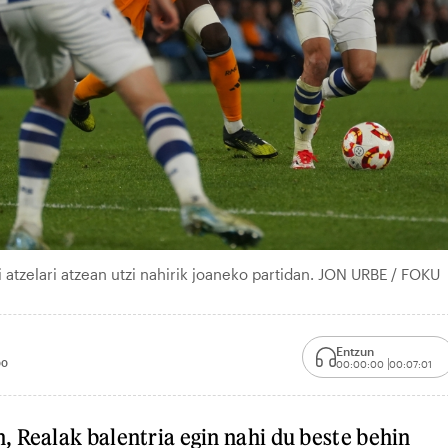
 atzelari atzean utzi nahirik joaneko partidan. JON URBE / FOKU
Entzun
00
00:00:00
00:07:01
 Realak balentria egin nahi du beste behin