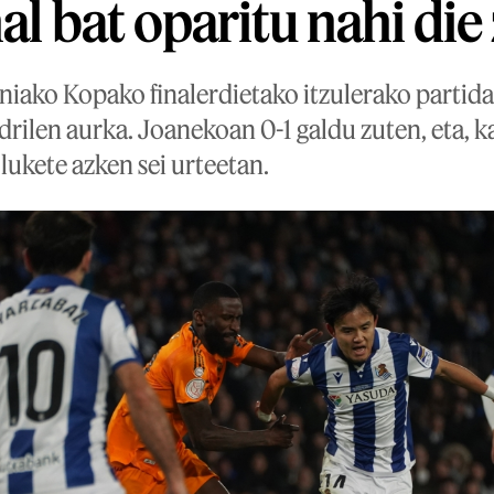
al bat oparitu nahi die 
niako Kopako finalerdietako itzulerako partida
rilen aurka. Joanekoan 0-1 galdu zuten, eta, k
 lukete azken sei urteetan.