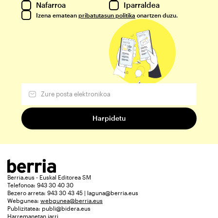
Nafarroa
Iparraldea
Izena ematean
pribatutasun politika
onartzen duzu.
Berria.eus - Euskal Editorea SM
Telefonoa: 943 30 40 30
Bezero arreta: 943 30 43 45 | laguna@berria.eus
Webgunea:
webgunea@berria.eus
Publizitatea:
publi@bidera.eus
Harremanetan jarri