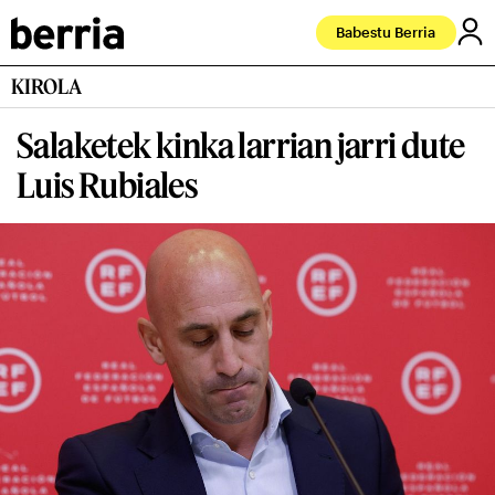
Babestu Berria
KIROLA
Salaketek kinka larrian jarri dute
Luis Rubiales