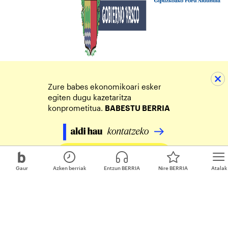
Zure babes ekonomikoari esker
egiten dugu kazetaritza
konprometitua.
BABESTU BERRIA
Egin zure ekarpena
Gaur
Azken berriak
Entzun BERRIA
Nire BERRIA
Atalak