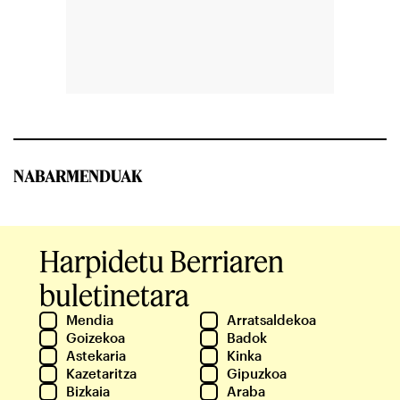
NABARMENDUAK
Harpidetu Berriaren
buletinetara
Mendia
Arratsaldekoa
Goizekoa
Badok
Astekaria
Kinka
Kazetaritza
Gipuzkoa
Bizkaia
Araba