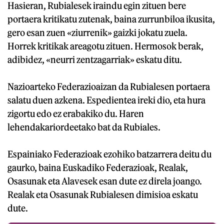
Hasieran, Rubialesek iraindu egin zituen bere
portaera kritikatu zutenak, baina zurrunbiloa ikusita,
gero esan zuen «ziurrenik» gaizki jokatu zuela.
Horrek kritikak areagotu zituen. Hermosok berak,
adibidez, «neurri zentzagarriak» eskatu ditu.
Nazioarteko Federazioaizan da Rubialesen portaera
salatu duen azkena. Espedientea ireki dio, eta hura
zigortu edo ez erabakiko du. Haren
lehendakariordeetako bat da Rubiales.
Espainiako Federazioak ezohiko batzarrera deitu du
gaurko, baina Euskadiko Federazioak, Realak,
Osasunak eta Alavesek esan dute ez direla joango.
Realak eta Osasunak Rubialesen dimisioa eskatu
dute.