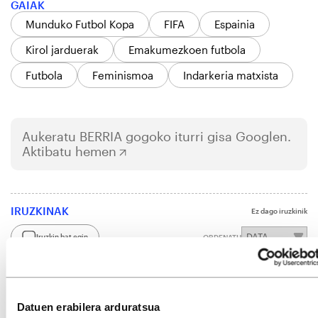
GAIAK
Munduko Futbol Kopa
FIFA
Espainia
Kirol jarduerak
Emakumezkoen futbola
Futbola
Feminismoa
Indarkeria matxista
Aukeratu
BERRIA
gogoko iturri gisa Googlen.
Aktibatu hemen
IRUZKINAK
Ez dago iruzkinik
Iruzkin bat egin
ORDENATU
Datuen erabilera arduratsua