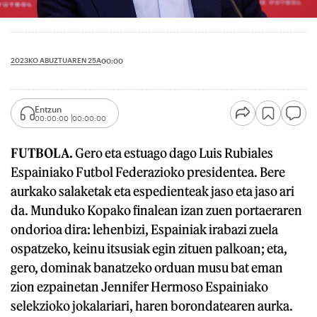
2023KO ABUZTUAREN 25A
00:00
Entzun
00:00:00
00:00:00
FUTBOLA.
Gero eta estuago dago Luis Rubiales
Espainiako Futbol Federazioko presidentea. Bere
aurkako salaketak eta espedienteak jaso eta jaso ari
da. Munduko Kopako finalean izan zuen portaeraren
ondorioa dira: lehenbizi, Espainiak irabazi zuela
ospatzeko, keinu itsusiak egin zituen palkoan; eta,
gero, dominak banatzeko orduan musu bat eman
zion ezpainetan Jennifer Hermoso Espainiako
selekzioko jokalariari, haren borondatearen aurka.