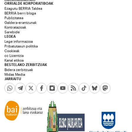
ORRIALDE KORPORATIBOAK
Ezagutu BERRIA Taldea
BERRIA berri bloga
Publizitatea
Galdera-erantzunak
Kontratazioak
Sarebide
LEGEA
Lege informazioa
Pribatutasun politika
Cookieak
cc Lizentzia
Kanal etikoa
BESTELAKO ZERBITZUAK
Bidera zerbitzuak
Midas Media
JARRAITU