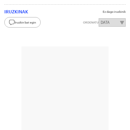
IRUZKINAK
Ez dago iruzkinik
Iruzkin bat egin
ORDENATU