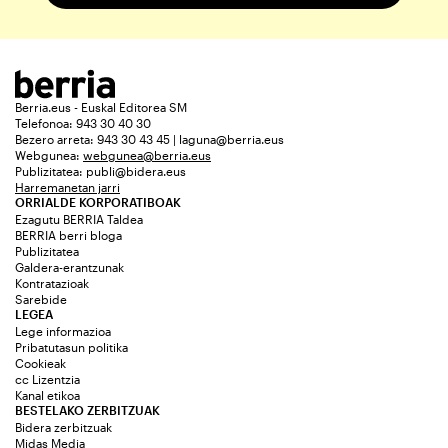
Berria.eus - Euskal Editorea SM
Telefonoa: 943 30 40 30
Bezero arreta: 943 30 43 45 | laguna@berria.eus
Webgunea:
webgunea@berria.eus
Publizitatea:
publi@bidera.eus
Harremanetan jarri
ORRIALDE KORPORATIBOAK
Ezagutu BERRIA Taldea
BERRIA berri bloga
Publizitatea
Galdera-erantzunak
Kontratazioak
Sarebide
LEGEA
Lege informazioa
Pribatutasun politika
Cookieak
cc Lizentzia
Kanal etikoa
BESTELAKO ZERBITZUAK
Bidera zerbitzuak
Midas Media