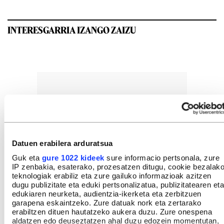
INTERESGARRIA IZANGO ZAIZU
Datuen erabilera arduratsua
Guk eta
gure 1022 kideek
sure informacio pertsonala, zure
IP zenbakia, esaterako, prozesatzen ditugu, cookie bezalak
teknologiak erabiliz eta zure gailuko informazioak azitzen
dugu publizitate eta eduki pertsonalizatua, publizitatearen eta
edukiaren neurketa, audientzia-ikerketa eta zerbitzuen
garapena eskaintzeko. Zure datuak nork eta zertarako
erabiltzen dituen hautatzeko aukera duzu. Zure onespena
aldatzen edo deuseztatzen ahal duzu edozein momentutan,