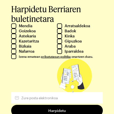
Harpidetu Berriaren
buletinetara
Mendia
Arratsaldekoa
Goizekoa
Badok
Astekaria
Kinka
Kazetaritza
Gipuzkoa
Bizkaia
Araba
Nafarroa
Iparraldea
Izena ematean
pribatutasun politika
onartzen duzu.