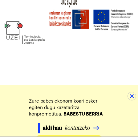
Zure babes ekonomikoari esker
egiten dugu kazetaritza
konprometitua.
BABESTU BERRIA