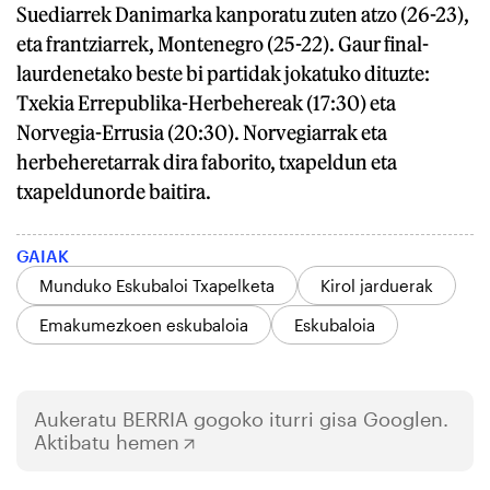
Suediarrek Danimarka kanporatu zuten atzo (26-23),
eta frantziarrek, Montenegro (25-22). Gaur final-
laurdenetako beste bi partidak jokatuko dituzte:
Txekia Errepublika-Herbehereak (17:30) eta
Norvegia-Errusia (20:30). Norvegiarrak eta
herbeheretarrak dira faborito, txapeldun eta
txapeldunorde baitira.
GAIAK
Munduko Eskubaloi Txapelketa
Kirol jarduerak
Emakumezkoen eskubaloia
Eskubaloia
Aukeratu
BERRIA
gogoko iturri gisa Googlen.
Aktibatu hemen