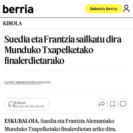
Babestu Berria
KIROLA
Suedia eta Frantzia sailkatu dira
Munduko Txapelketako
finalerdietarako
2017KO ABENDUAREN 13A
00:00
Entzun
00:00:00
00:00:00
ESKUBALOIA.
Suedia eta Frantzia Alemaniako
Munduko Txapelketako finalerdietan ariko dira.