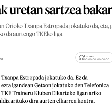
k uretan sartzea bakarr
n Orioko Txanpa Estropada jokatuko da, eta, 
iko da aurtengo TKEko liga
Entzun
00
00:00:00
00:00:00
Txanpa Estropada jokatuko da. Ez da
, ezta igandean Getxon jokatuko den Telefonica
a TKE Traineru Kluben Elkarteko ligan ariko
aldiz arituko dira aurten elkarren kontra.