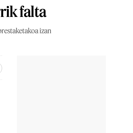
ik falta
prestaketakoa izan