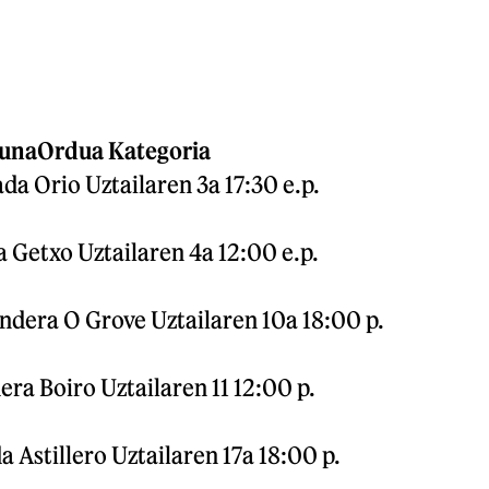
gunaOrdua
Kategoria
a Orio Uztailaren 3a 17:30 e.p.
 Getxo Uztailaren 4a 12:00 e.p.
dera O Grove Uztailaren 10a 18:00 p.
ra Boiro Uztailaren 11 12:00 p.
a Astillero Uztailaren 17a 18:00 p.