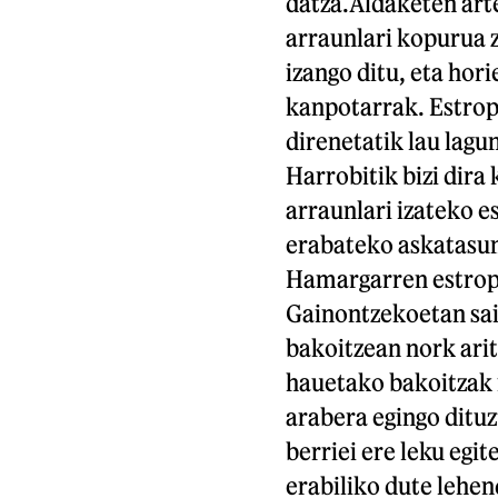
datza.Aldaketen art
arraunlari kopurua z
izango ditu, eta hor
kanpotarrak. Estropa
direnetatik lau lagu
Harrobitik bizi dira
arraunlari izateko e
erabateko askatasuna
Hamargarren estropa
Gainontzekoetan sa
bakoitzean nork ari
hauetako bakoitzak 
arabera egingo dituz
berriei ere leku egit
erabiliko dute lehen