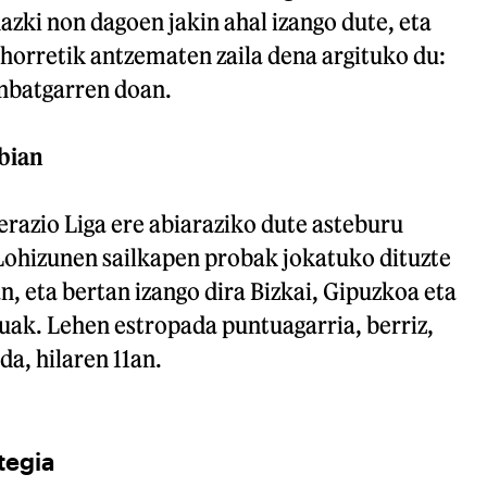
azki non dagoen jakin ahal izango dute, eta
ehorretik antzematen zaila dena argituko du:
enbatgarren doan.
abian
derazio Liga ere abiaraziko dute asteburu
ohizunen sailkapen probak jokatuko dituzte
n, eta bertan izango dira Bizkai, Gipuzkoa eta
uak. Lehen estropada puntuagarria, berriz,
da, hilaren 11an.
tegia