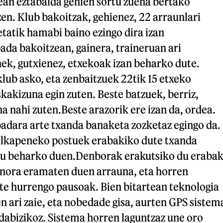
ean eztabaida gehien sortu zuena bertako
en. Klub bakoitzak, gehienez, 22 arraunlari
ietatik hamabi baino ezingo dira izan
da bakoitzean, gainera, traineruan ari
nek, gutxienez, etxekoak izan beharko dute.
 klub asko, eta zenbaitzuek 22tik 15 etxeko
skakizuna egin zuten. Beste batzuek, berriz,
 nahi zuten.Beste arazorik ere izan da, ordea.
dara arte txanda banaketa zozketaz egingo da.
ilkapeneko postuek erabakiko dute txanda
tu beharko duen.Denborak erakutsiko du erabak
nora eramaten duen arrauna, eta horren
te hurrengo pausoak. Bien bitartean teknologia
en ari zaie, eta nobedade gisa, aurten GPS sistem
dabizikoz. Sistema horren laguntzaz une oro