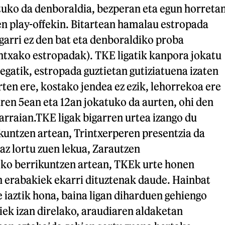
tuko da denboraldia, bezperan eta egun horreta
en play-offekin. Bitartean hamalau estropada
garri ez den bat eta denboraldiko proba
ntxako estropadak). TKE ligatik kanpora jokatu
egatik, estropada guztietan gutiziatuena izaten
urten ere, kostako jendea ez ezik, lehorrekoa ere
aren 5ean eta 12an jokatuko da aurten, ohi den
jarraian.TKE ligak bigarren urtea izango du
kuntzen artean, Trintxerperen presentzia da
az lortu zuen lekua, Zarautzen
ko berrikuntzen artean, TKEk urte honen
n erabakiek ekarri dituztenak daude. Hainbat
e iaztik hona, baina ligan diharduen gehiengo
ek izan direlako, araudiaren aldaketan