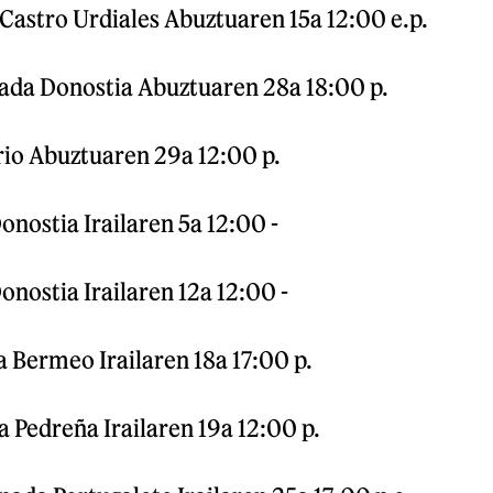
Castro Urdiales Abuztuaren 15a 12:00 e.p.
ada Donostia Abuztuaren 28a 18:00 p.
io Abuztuaren 29a 12:00 p.
nostia Irailaren 5a 12:00 -
nostia Irailaren 12a 12:00 -
Bermeo Irailaren 18a 17:00 p.
 Pedreña Irailaren 19a 12:00 p.