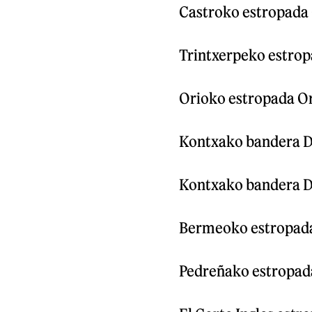
Castroko estropada 
Trintxerpeko estrop
Orioko estropada Or
Kontxako bandera Do
Kontxako bandera Do
Bermeoko estropada 
Pedreñako estropada