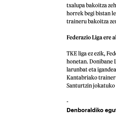
txalupa bakoitza zeh
horrek begi bistan l
traineru bakoitza z
Federazio Liga ere 
TKE liga ez ezik, Fe
honetan. Donibane L
larunbat eta igandea
Kantabriako trainer
Santurtzin jokatuko 
-
Denboraldiko egu