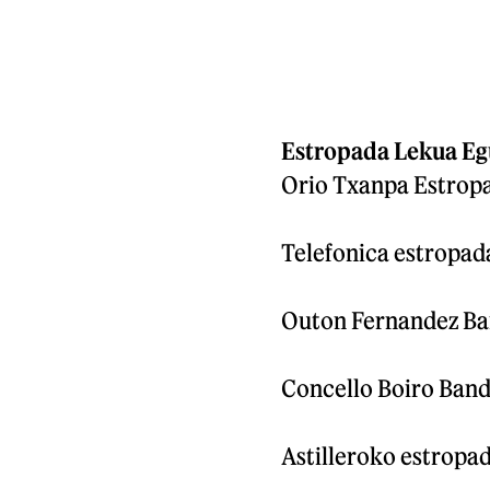
Estropada Lekua E
Orio Txanpa Estropad
Telefonica estropada
Outon Fernandez Ban
Concello Boiro Bande
Astilleroko estropad