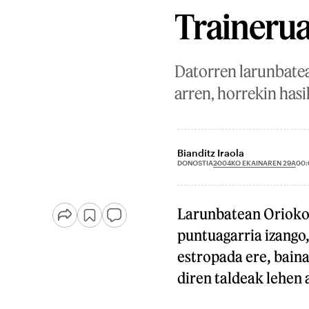
Trainerua
Datorren larunbatea
arren, horrekin has
Bianditz Iraola
2004KO EKAINAREN 29A
DONOSTIA
00:
Larunbatean Orioko 
puntuagarria izango
estropada ere, bain
diren taldeak lehen 