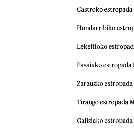
Castroko estropada C
Hondarribiko estrop
Lekeitioko estropada
Pasaiako estropada P
Zarauzko estropada 
Tirango estropada M
Galiziako estropada 