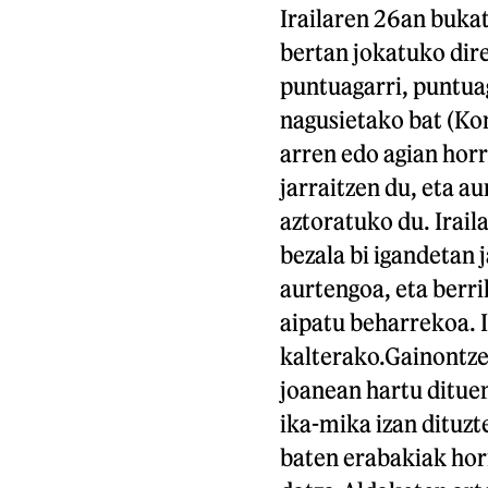
Irailaren 26an buka
bertan jokatuko dir
puntuagarri, puntua
nagusietako bat (Ko
arren edo agian horr
jarraitzen du, eta a
aztoratuko du. Irail
bezala bi igandetan 
aurtengoa, eta berri
aipatu beharrekoa. I
kalterako.Gainontze
joanean hartu ditue
ika-mika izan dituzt
baten erabakiak hori