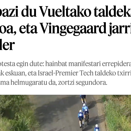
azi du Vueltako talde
oa, eta Vingegaard jarr
der
testa egin dute: hainbat manifestari errepidera
 eskuan, eta Israel-Premier Tech taldeko txirr
isma helmugaratu da, zortzi segundora.