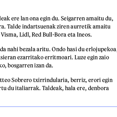
deak ere lan ona egin du. Seigarren amaitu du,
a. Talde indartsuenak ziren aurretik amaitu
Visma, Lidl, Red Bull-Bora eta Ineos.
 da nahi bezala aritu. Ondo hasi du erlojupekoa
asieran ezarritako erritmoari. Luze egin zaio
ko, bosgarren izan da.
teo Sobrero txirrindularia, berriz, erori egin
tu du italiarrak. Taldeak, hala ere, denbora