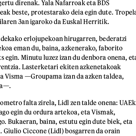
gertu direnak. Yala Nafarroak eta BDS
eak beste, protestarako deia egin dute. Tropel
ailaren 3an igaroko da Euskal Herritik.
ldekako erlojupekoan hirugarren, bederatzi
ekoa eman du, baina, azkenerako, faborito
ts egin. Minutu luzez izan du denbora onena, et
erentzia. Lasterketari ekiten azkenetakoak
eta Visma —Groupama izan da azken taldea,
ra—.
ometro falta zirela, Lidl zen talde onena: UAEk
go egin du ordura artekoa, eta Vismak,
. Bukaeran, baina, estutu egin dute biek, eta
. Giulio Ciccone (Lidl) bosgarren da orain