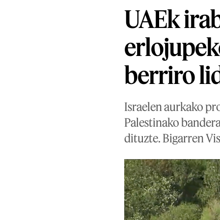
UAEk irab
erlojupek
berriro li
Israelen aurkako pro
Palestinako banderak
dituzte. Bigarren V