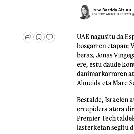
Jone Bastida Alzuru
2025EKO ABUZTUAREN 27A
1
UAE nagusitu da Es
bosgarren etapan; V
beraz, Jonas Vingega
ere, estu daude kon
danimarkarraren atz
Almeida eta Marc So
Bestalde, Israelen 
errepidera atera di
Premier Tech taldek
lasterketan segitu 