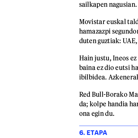
sailkapen nagusian.
Movistar euskal tal
hamazazpi segundor
duten guztiak: UAE, 
Hain justu, Ineos ez
baina ez dio eutsi h
ibilbidea. Azkenera
Red Bull-Borako Mat
da; kolpe handia har
ona egin du.