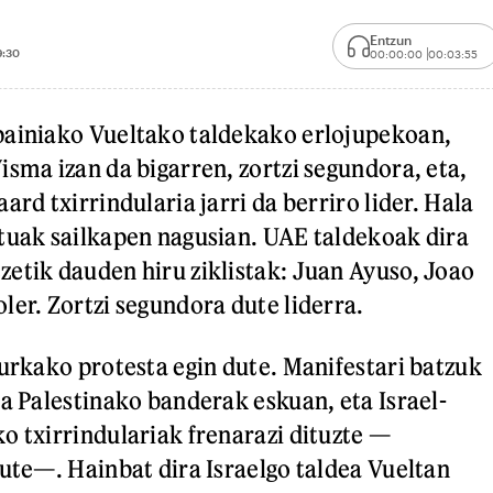
Entzun
9:30
00:00:00
00:03:55
painiako Vueltako taldekako erlojupekoan,
isma izan da bigarren, zortzi segundora, eta,
ard txirrindularia jarri da berriro lider. Hala
tuak sailkapen nagusian. UAE taldekoak dira
etik dauden hiru ziklistak: Juan Ayuso, Joao
ler. Zortzi segundora dute liderra.
aurkako protesta egin dute. Manifestari batzuk
ra Palestinako banderak eskuan, eta Israel-
o txirrindulariak frenarazi dituzte —
dute—. Hainbat dira Israelgo taldea Vueltan