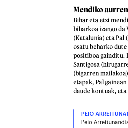
Mendiko aurren
Bihar eta etzi mend
biharkoa izango da
(Katalunia) eta Pal
osatu beharko dute 
positiboa gainditu.
Santigosa (hirugarr
(bigarren mailakoa)
etapak, Pal gainean
daude kontuak, eta 
PEIO ARREITUNA
Peio Arreitunandia