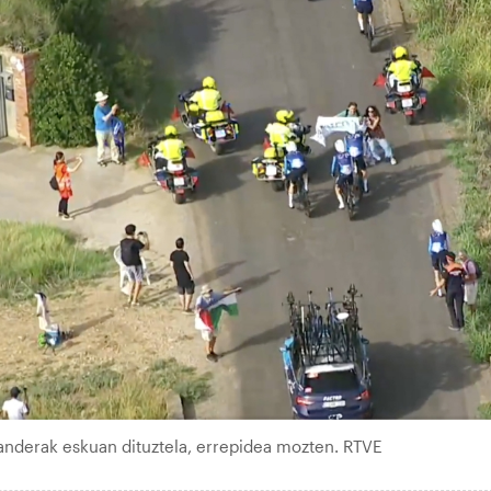
banderak eskuan dituztela, errepidea mozten. RTVE