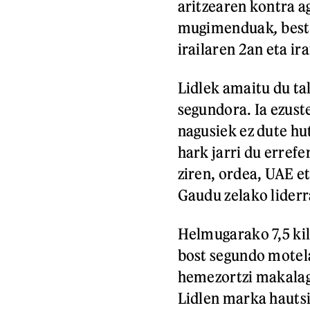
aritzearen kontra a
mugimenduak
,
best
irailaren 2an eta ir
Lidlek amaitu du ta
segundora. Ia ezust
nagusiek ez dute hu
hark jarri du erref
ziren, ordea, UAE 
Gaudu zelako lider
Helmugarako 7,5 kil
bost segundo motela
hemezortzi makalago
Lidlen marka hautsi