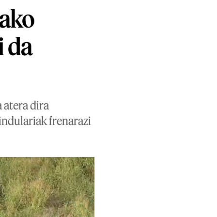
kako
i da
 atera dira
indulariak frenarazi