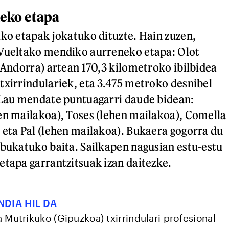
eko etapa
iko etapak jokatuko dituzte. Hain zuzen,
 Vueltako mendiko aurreneko etapa: Olot
 (Andorra) artean 170,3 kilometroko ibilbidea
txirrindulariek, eta 3.475 metroko desnibel
 Lau mendate puntuagarri daude bidean:
en mailakoa), Toses (lehen mailakoa), Comella
 eta Pal (lehen mailakoa). Bukaera gogorra du
 bukatuko baita. Sailkapen nagusian estu-estu
etapa garrantzitsuak izan daitezke.
NDIA HIL DA
 Mutrikuko (Gipuzkoa) txirrindulari profesional