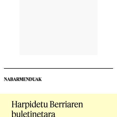
NABARMENDUAK
Harpidetu Berriaren
buletinetara