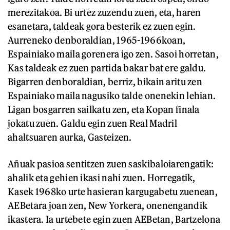
merezitakoa. Bi urtez zuzendu zuen, eta, haren
esanetara, taldeak gora besterik ez zuen egin.
Aurreneko denboraldian, 1965-1966koan,
Espainiako maila gorenera igo zen. Sasoi horretan,
Kas taldeak ez zuen partida bakar bat ere galdu.
Bigarren denboraldian, berriz, bikain aritu zen
Espainiako maila nagusiko talde onenekin lehian.
Ligan bosgarren sailkatu zen, eta Kopan finala
jokatu zuen. Galdu egin zuen Real Madril
ahaltsuaren aurka, Gasteizen.
Añuak pasioa sentitzen zuen saskibaloiarengatik:
ahalik eta gehien ikasi nahi zuen. Horregatik,
Kasek 1968ko urte hasieran kargugabetu zuenean,
AEBetara joan zen, New Yorkera, onenengandik
ikastera. Ia urtebete egin zuen AEBetan, Bartzelona