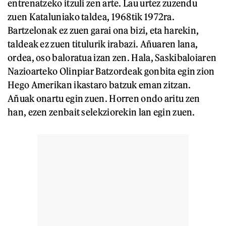
entrenatzeko itzuli zen arte. Lau urtez zuzendu
zuen Kataluniako taldea, 1968tik 1972ra.
Bartzelonak ez zuen garai ona bizi, eta harekin,
taldeak ez zuen titulurik irabazi. Añuaren lana,
ordea, oso baloratua izan zen. Hala, Saskibaloiaren
Nazioarteko Olinpiar Batzordeak gonbita egin zion
Hego Amerikan ikastaro batzuk eman zitzan.
Añuak onartu egin zuen. Horren ondo aritu zen
han, ezen zenbait selekziorekin lan egin zuen.