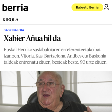
Babestu Berria
KIROLA
SASKIBALOIA
Xabier Añua hil da
Euskal Herriko saskibaloiaren erreferenteetako bat
izan zen. Vitoria, Kas, Bartzelona, Antibes eta Baskonia
taldeak entrenatu zituen, besteak beste. 90 urte zituen.