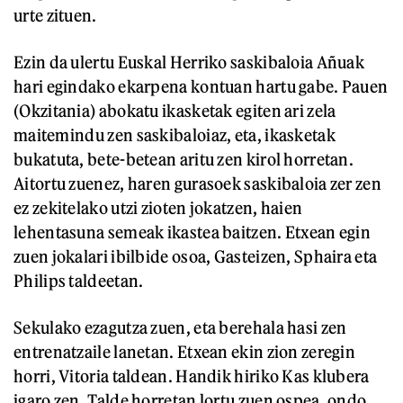
urte zituen.
Ezin da ulertu Euskal Herriko saskibaloia Añuak
hari egindako ekarpena kontuan hartu gabe. Pauen
(Okzitania) abokatu ikasketak egiten ari zela
maitemindu zen saskibaloiaz, eta, ikasketak
bukatuta, bete-betean aritu zen kirol horretan.
Aitortu zuenez, haren gurasoek saskibaloia zer zen
ez zekitelako utzi zioten jokatzen, haien
lehentasuna semeak ikastea baitzen. Etxean egin
zuen jokalari ibilbide osoa, Gasteizen, Sphaira eta
Philips taldeetan.
Sekulako ezagutza zuen, eta berehala hasi zen
entrenatzaile lanetan. Etxean ekin zion zeregin
horri, Vitoria taldean. Handik hiriko Kas klubera
igaro zen. Talde horretan lortu zuen ospea, ondo