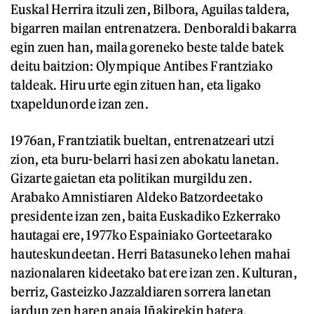
Euskal Herrira itzuli zen, Bilbora, Aguilas taldera,
bigarren mailan entrenatzera. Denboraldi bakarra
egin zuen han, maila goreneko beste talde batek
deitu baitzion: Olympique Antibes Frantziako
taldeak. Hiru urte egin zituen han, eta ligako
txapeldunorde izan zen.
1976an, Frantziatik bueltan, entrenatzeari utzi
zion, eta buru-belarri hasi zen abokatu lanetan.
Gizarte gaietan eta politikan murgildu zen.
Arabako Amnistiaren Aldeko Batzordeetako
presidente izan zen, baita Euskadiko Ezkerrako
hautagai ere, 1977ko Espainiako Gorteetarako
hauteskundeetan. Herri Batasuneko lehen mahai
nazionalaren kideetako bat ere izan zen. Kulturan,
berriz, Gasteizko Jazzaldiaren sorrera lanetan
jardun zen haren anaia Iñakirekin batera.