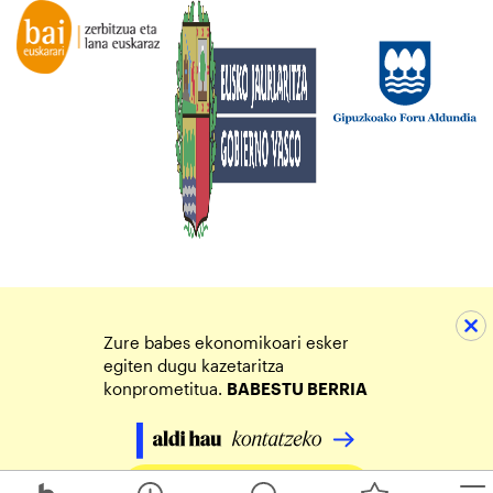
Zure babes ekonomikoari esker
egiten dugu kazetaritza
konprometitua.
BABESTU BERRIA
Egin zure ekarpena