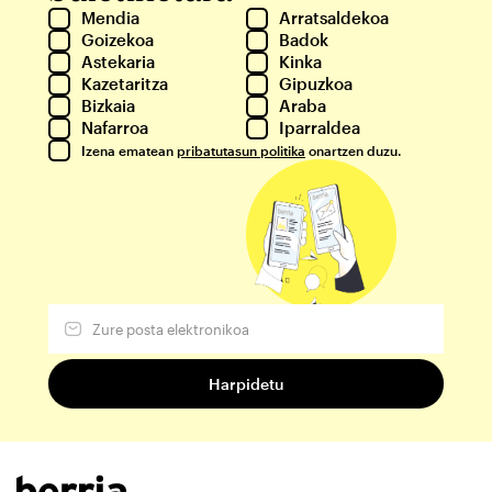
Mendia
Arratsaldekoa
Goizekoa
Badok
Astekaria
Kinka
Kazetaritza
Gipuzkoa
Bizkaia
Araba
Nafarroa
Iparraldea
Izena ematean
pribatutasun politika
onartzen duzu.