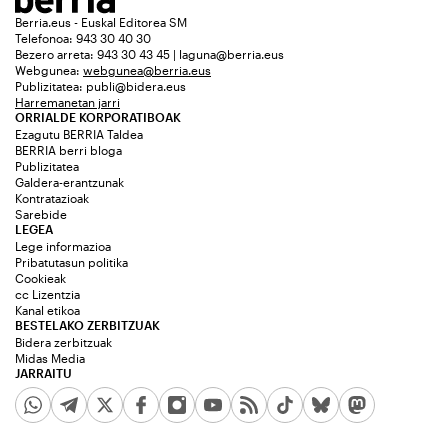
Berria.eus - Euskal Editorea SM
Telefonoa: 943 30 40 30
Bezero arreta: 943 30 43 45 | laguna@berria.eus
Webgunea:
webgunea@berria.eus
Publizitatea:
publi@bidera.eus
Harremanetan jarri
ORRIALDE KORPORATIBOAK
Ezagutu BERRIA Taldea
BERRIA berri bloga
Publizitatea
Galdera-erantzunak
Kontratazioak
Sarebide
LEGEA
Lege informazioa
Pribatutasun politika
Cookieak
cc Lizentzia
Kanal etikoa
BESTELAKO ZERBITZUAK
Bidera zerbitzuak
Midas Media
JARRAITU