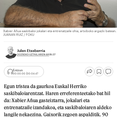
Xabier Añua saskibaloi jokalari eta entrenatzaile ohia, artxiboko argazki batean.
JUANAN RUIZ / FOKU
Julen Etxeberria
2025EKO UZTAILAREN 4A
15:37
Entzun
00:00:00
00:04:47
Egun tristea da gaurkoa Euskal Herriko
saskibaloiarentzat. Haren erreferenteetako bat hil
da: Xabier Añua gasteiztarra, jokalari eta
entrenatzaile izandakoa, eta saskibaloiaren aldeko
langile nekaezina. Gaixorik zegoen aspalditik. 90