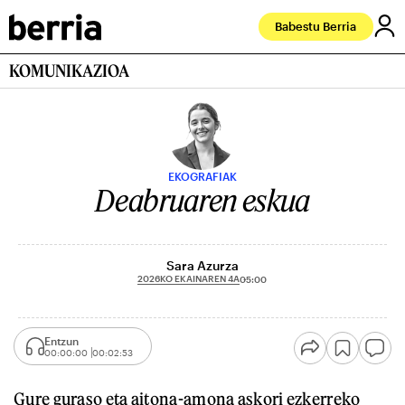
Babestu Berria
KOMUNIKAZIOA
EKOGRAFIAK
Deabruaren eskua
Sara Azurza
2026KO EKAINAREN 4A
05:00
Entzun
00:00:00
00:02:53
Gure guraso eta aitona-amona askori ezkerreko