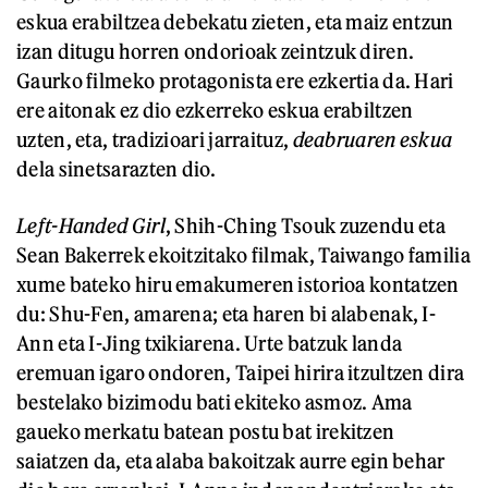
eskua erabiltzea debekatu zieten, eta maiz entzun
izan ditugu horren ondorioak zeintzuk diren.
Gaurko filmeko protagonista ere ezkertia da. Hari
ere aitonak ez dio ezkerreko eskua erabiltzen
uzten, eta, tradizioari jarraituz,
deabruaren eskua
dela sinetsarazten dio.
Left-Handed Girl
, Shih-Ching Tsouk zuzendu eta
Sean Bakerrek ekoitzitako filmak, Taiwango familia
xume bateko hiru emakumeren istorioa kontatzen
du: Shu-Fen, amarena; eta haren bi alabenak, I-
Ann eta I-Jing txikiarena. Urte batzuk landa
eremuan igaro ondoren, Taipei hirira itzultzen dira
bestelako bizimodu bati ekiteko asmoz. Ama
gaueko merkatu batean postu bat irekitzen
saiatzen da, eta alaba bakoitzak aurre egin behar