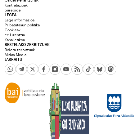
Galdera-erantzunak
Kontratazioak
Sarebide
LEGEA
Lege informazioa
Pribatutasun politika
Cookieak
cc Lizentzia
Kanal etikoa
BESTELAKO ZERBITZUAK
Bidera zerbitzuak
Midas Media
JARRAITU