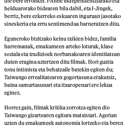
die bere erronkei. I-Anne independentziarako eta
helduarorako bidearen bila dabil, eta I-Jingek,
berriz, bere ezkerreko eskuaren inguruan jasotako
sineskeria eta erru sentimendua barneratzen ditu.
Eguneroko bizitzako keinu txikien bidez, familia
harremanak, emakumeen arteko loturak, klase
soziala eta tradizioek norbanakoaren identitatean
duten eragina aztertzen ditu filmak. Hori guztia
tonu intimista eta behatzaile batekin egiten du;
Taiwango errealitatearen gogortasuna erakutsiz,
baina samurtasunari eta itxaropenari ere lekua
eginez.
Horrez gain, filmak kritika zorrotza egiten dio
Taiwango gizartearen egitura matxistari. Agerian
uzten du emakumeek autonomia lortzeko eta beren