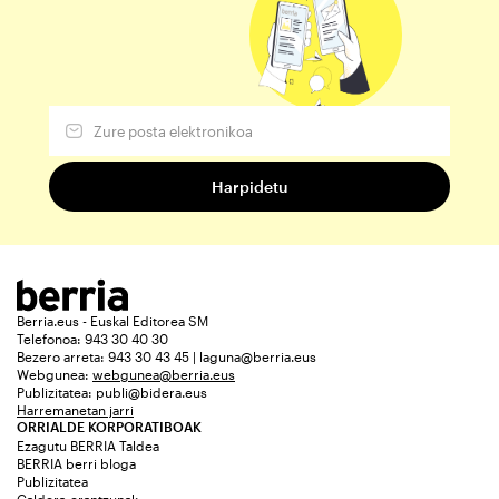
Berria.eus - Euskal Editorea SM
Telefonoa: 943 30 40 30
Bezero arreta: 943 30 43 45 | laguna@berria.eus
Webgunea:
webgunea@berria.eus
Publizitatea:
publi@bidera.eus
Harremanetan jarri
ORRIALDE KORPORATIBOAK
Ezagutu BERRIA Taldea
BERRIA berri bloga
Publizitatea