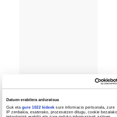
Datuen erabilera arduratsua
Guk eta
gure 1022 kideek
sure informacio pertsonala, zure
IP zenbakia, esaterako, prozesatzen ditugu, cookie bezalak
teknologiak erabiliz eta zure gailuko informazioak azitzen