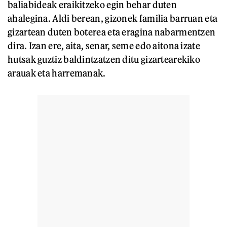
baliabideak eraikitzeko egin behar duten
ahalegina. Aldi berean, gizonek familia barruan eta
gizartean duten boterea eta eragina nabarmentzen
dira. Izan ere, aita, senar, seme edo aitona izate
hutsak guztiz baldintzatzen ditu gizartearekiko
arauak eta harremanak.