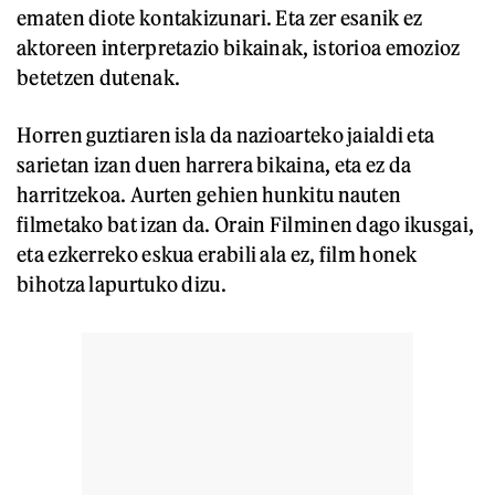
ematen diote kontakizunari. Eta zer esanik ez
aktoreen interpretazio bikainak, istorioa emozioz
betetzen dutenak.
Horren guztiaren isla da nazioarteko jaialdi eta
sarietan izan duen harrera bikaina, eta ez da
harritzekoa. Aurten gehien hunkitu nauten
filmetako bat izan da. Orain Filminen dago ikusgai,
eta ezkerreko eskua erabili ala ez, film honek
bihotza lapurtuko dizu.