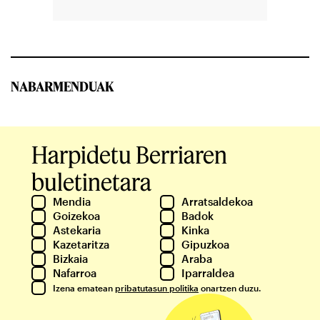
NABARMENDUAK
Harpidetu Berriaren
buletinetara
Mendia
Arratsaldekoa
Goizekoa
Badok
Astekaria
Kinka
Kazetaritza
Gipuzkoa
Bizkaia
Araba
Nafarroa
Iparraldea
Izena ematean
pribatutasun politika
onartzen duzu.