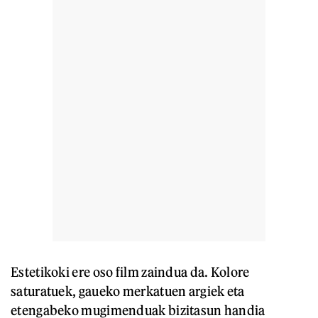
Estetikoki ere oso film zaindua da. Kolore
saturatuek, gaueko merkatuen argiek eta
etengabeko mugimenduak bizitasun handia