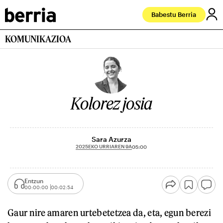
Babestu Berria
KOMUNIKAZIOA
Kolorez josia
Sara Azurza
2025EKO URRIAREN 9A
05:00
Entzun
00:00:00
00:02:54
Gaur nire amaren urtebetetzea da, eta, egun berezi