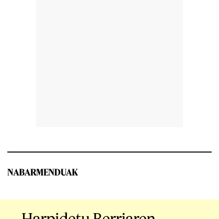
NABARMENDUAK
Harpidetu Berriaren