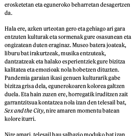
erosketetan eta eguneroko beharretan desagertzen
da.
Hala ere, azken urteotan gero eta gehiago ari gara
entzuten kulturak eta sormenak gure osasunean eta
ongizatean duten eraginaz. Museo batera joateak,
liburu bat irakurtzeak, musika entzuteak,
dantzatzeak eta halako esperientziek gure bizitza
kalitatea eta emozioak nola hobetzen dituzten.
Pandemia garaian ikasi genuen kulturarik gabe
bizitza grisa dela, egunerokoaren kolorea galtzen
duela. Eta hain zuzen ere, horregatik iruditzen zait
garrantzitsua kontatzea nola izan den telesail bat,
Sex and the City
, nire amaren momentu batean
kolore iturri.
Nire amari, telesail hau salbazio moduko bat izan