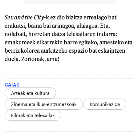
Sex and the City
-k ez dio bizitza errealago bat
erakutsi, baina bai arinagoa, alaiagoa. Eta,
nolabait, horretan datza telesailaren indarra:
emakumeek elkarrekin barre egiteko, amesteko eta
berriz kolorea aurkitzeko espazio bat eskaintzen
duela. Zorionak, ama!
GAIAK
Arteak eta kultura
Zinema eta ikus-entzunezkoak
Komunikazioa
Filmak eta telesailak