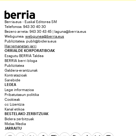
Berria.eus - Euskal Editorea SM
Telefonoa: 943 30 40 30
Bezero arreta: 943 30 43 45 | laguna@berria.eus
Webgunea:
webgunea@berria.eus
Publizitatea:
publi@bidera.eus
Harremanetan jarri
ORRIALDE KORPORATIBOAK
Ezagutu BERRIA Taldea
BERRIA berri bloga
Publizitatea
Galdera-erantzunak
Kontratazioak
Sarebide
LEGEA
Lege informazioa
Pribatutasun politika
Cookieak
cc Lizentzia
Kanal etikoa
BESTELAKO ZERBITZUAK
Bidera zerbitzuak
Midas Media
JARRAITU