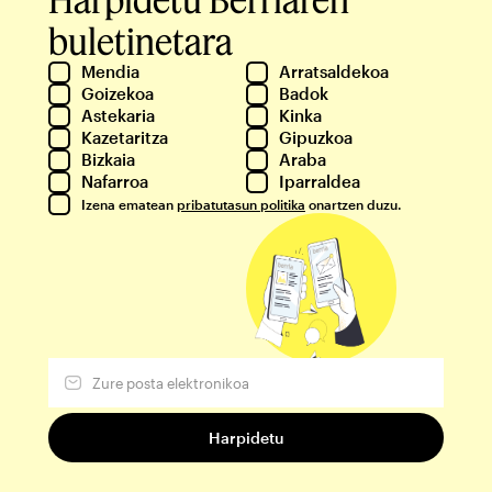
buletinetara
Mendia
Arratsaldekoa
Goizekoa
Badok
Astekaria
Kinka
Kazetaritza
Gipuzkoa
Bizkaia
Araba
Nafarroa
Iparraldea
Izena ematean
pribatutasun politika
onartzen duzu.