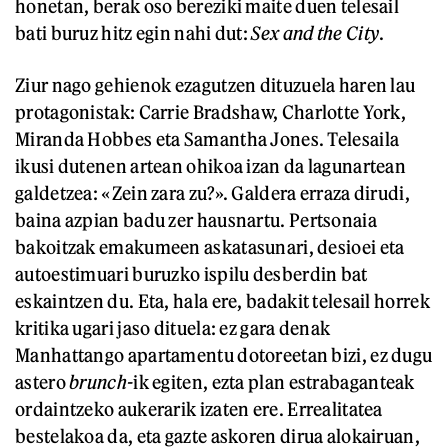
honetan, berak oso bereziki maite duen telesail
bati buruz hitz egin nahi dut:
Sex and the City
.
Ziur nago gehienok ezagutzen dituzuela haren lau
protagonistak: Carrie Bradshaw, Charlotte York,
Miranda Hobbes eta Samantha Jones. Telesaila
ikusi dutenen artean ohikoa izan da lagunartean
galdetzea: «Zein zara zu?». Galdera erraza dirudi,
baina azpian badu zer hausnartu. Pertsonaia
bakoitzak emakumeen askatasunari, desioei eta
autoestimuari buruzko ispilu desberdin bat
eskaintzen du. Eta, hala ere, badakit telesail horrek
kritika ugari jaso dituela: ez gara denak
Manhattango apartamentu dotoreetan bizi, ez dugu
astero
brunch-
ik egiten, ezta plan estrabaganteak
ordaintzeko aukerarik izaten ere. Errealitatea
bestelakoa da, eta gazte askoren dirua alokairuan,