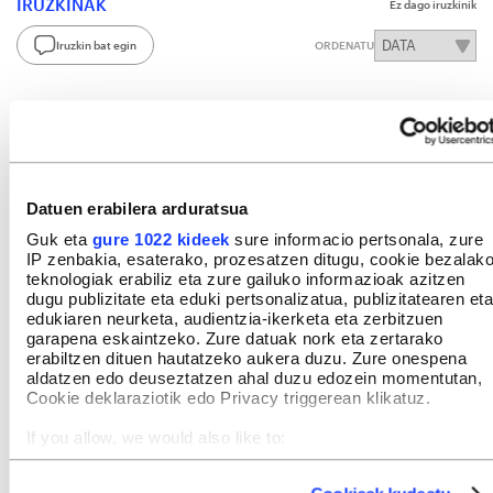
IRUZKINAK
Ez dago iruzkinik
Iruzkin bat egin
ORDENATU
Datuen erabilera arduratsua
Guk eta
gure 1022 kideek
sure informacio pertsonala, zure
IP zenbakia, esaterako, prozesatzen ditugu, cookie bezalak
teknologiak erabiliz eta zure gailuko informazioak azitzen
dugu publizitate eta eduki pertsonalizatua, publizitatearen eta
edukiaren neurketa, audientzia-ikerketa eta zerbitzuen
garapena eskaintzeko. Zure datuak nork eta zertarako
erabiltzen dituen hautatzeko aukera duzu. Zure onespena
aldatzen edo deuseztatzen ahal duzu edozein momentutan,
Cookie deklaraziotik edo Privacy triggerean klikatuz.
If you allow, we would also like to:
Collect information about your geographical location
which can be accurate to within several meters