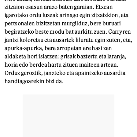
zitzaion osasun arazo baten garaian. Etxean
igarotako ordu luzeak arinago egin zitzaizkion, eta
pertsonaien bizitzetan murgilduz, bere buruari
begiratzeko beste modu bat aurkitu zuen. Carryren
jantzi koloretsu eta ausartek liluratu egin zuten, eta,
apurka-apurka, bere arropetan ere hasi zen
aldaketa hori islatzen: grisak baztertu eta laranja,
horia edo berdea hartu zituen maiteen artean.
Orduz geroztik, janzteko eta apaintzeko ausardia
handiagoarekin bizi da.