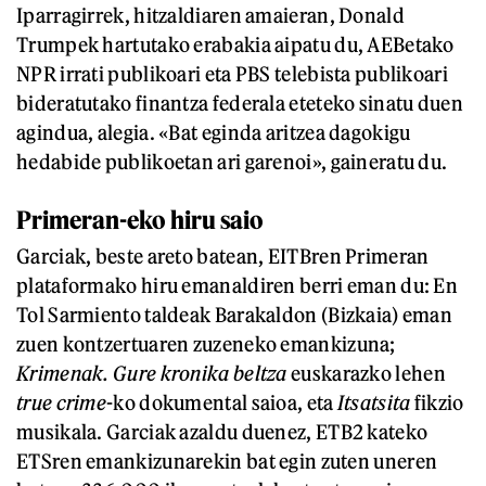
Iparragirrek, hitzaldiaren amaieran, Donald
Trumpek hartutako erabakia aipatu du, AEBetako
NPR irrati publikoari eta PBS telebista publikoari
bideratutako finantza federala eteteko sinatu duen
agindua, alegia. «Bat eginda aritzea dagokigu
hedabide publikoetan ari garenoi», gaineratu du.
Primeran-eko hiru saio
Garciak, beste areto batean, EITBren Primeran
plataformako hiru emanaldiren berri eman du: En
Tol Sarmiento taldeak Barakaldon (Bizkaia) eman
zuen kontzertuaren zuzeneko emankizuna;
Krimenak. Gure kronika beltza
euskarazko lehen
true crime
-ko dokumental saioa, eta
Itsatsita
fikzio
musikala. Garciak azaldu duenez, ETB2 kateko
ETSren emankizunarekin bat egin zuten uneren