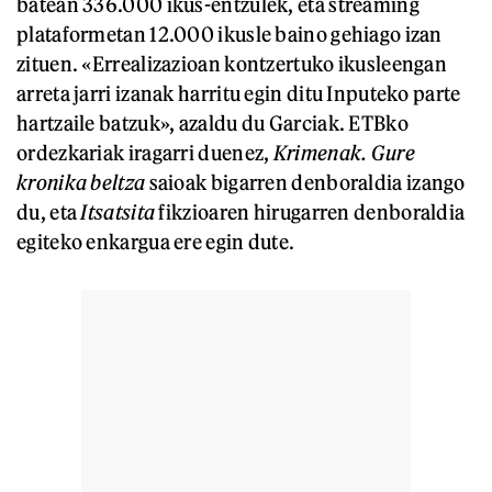
batean 336.000 ikus-entzulek, eta streaming
plataformetan 12.000 ikusle baino gehiago izan
zituen. «Errealizazioan kontzertuko ikusleengan
arreta jarri izanak harritu egin ditu Inputeko parte
hartzaile batzuk», azaldu du Garciak. ETBko
ordezkariak iragarri duenez,
Krimenak. Gure
kronika beltza
saioak bigarren denboraldia izango
du, eta
Itsatsita
fikzioaren hirugarren denboraldia
egiteko enkargua ere egin dute.