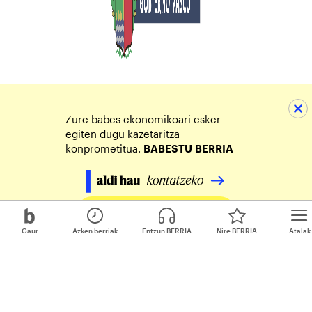
Zure babes ekonomikoari esker
egiten dugu kazetaritza
konprometitua.
BABESTU
BERRIA
Egin zure ekarpena
Gaur
Azken berriak
Entzun BERRIA
Nire BERRIA
Atalak