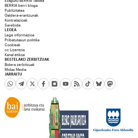
Ezagutu BERRIA Taldea
BERRIA berri bloga
Publizitatea
Galdera-erantzunak
Kontratazioak
Sarebide
LEGEA
Lege informazioa
Pribatutasun politika
Cookieak
cc Lizentzia
Kanal etikoa
BESTELAKO ZERBITZUAK
Bidera zerbitzuak
Midas Media
JARRAITU