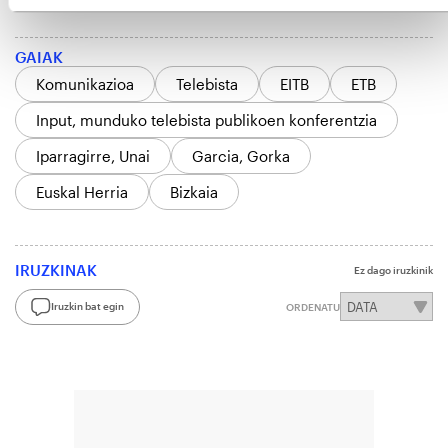
GAIAK
Komunikazioa
Telebista
EITB
ETB
Input, munduko telebista publikoen konferentzia
Iparragirre, Unai
Garcia, Gorka
Euskal Herria
Bizkaia
IRUZKINAK
Ez dago iruzkinik
Iruzkin bat egin
ORDENATU