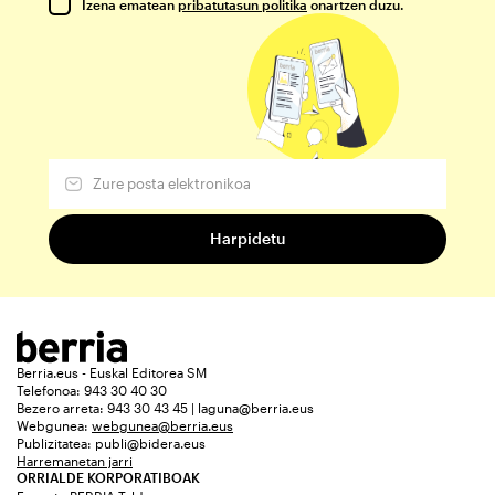
Izena ematean
pribatutasun politika
onartzen duzu.
Berria.eus - Euskal Editorea SM
Telefonoa: 943 30 40 30
Bezero arreta: 943 30 43 45 | laguna@berria.eus
Webgunea:
webgunea@berria.eus
Publizitatea:
publi@bidera.eus
Harremanetan jarri
ORRIALDE KORPORATIBOAK