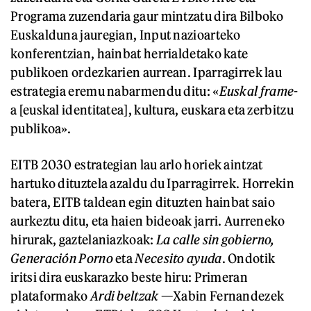
Programa zuzendaria gaur mintzatu dira Bilboko
Euskalduna jauregian, Input nazioarteko
konferentzian, hainbat herrialdetako kate
publikoen ordezkarien aurrean. Iparragirrek lau
estrategia eremu nabarmendu ditu: «
Euskal frame
-
a [euskal identitatea], kultura, euskara eta zerbitzu
publikoa».
EITB 2030 estrategian lau arlo horiek aintzat
hartuko dituztela azaldu du Iparragirrek. Horrekin
batera, EITB taldean egin dituzten hainbat saio
aurkeztu ditu, eta haien bideoak jarri. Aurreneko
hirurak, gaztelaniazkoak:
La calle sin gobierno,
Generación Porno
eta
Necesito ayuda
. Ondotik
iritsi dira euskarazko beste hiru: Primeran
plataformako
Ardi beltzak
—Xabin Fernandezek