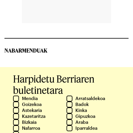
NABARMENDUAK
Harpidetu Berriaren
buletinetara
Mendia
Arratsaldekoa
Goizekoa
Badok
Astekaria
Kinka
Kazetaritza
Gipuzkoa
Bizkaia
Araba
Nafarroa
Iparraldea