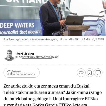
Unai Iparragirre Input konferentzian, gaur, Bilbon. MARISOL RAMIREZ / FOKU
Urtzi Urkizu
2025EKO MAIATZAREN 6A
BILBO
14:00
Entzun
00:00:00
00:04:53
Zer aurkeztu du eta zer mezu eman du Euskal
Telebistak munduaren aurrean? Jakin-mina izango
du batek baino gehiagok. Unai Iparragirre ETBko
zuzendaria eta Gorka Garcia ETBko Arte eta