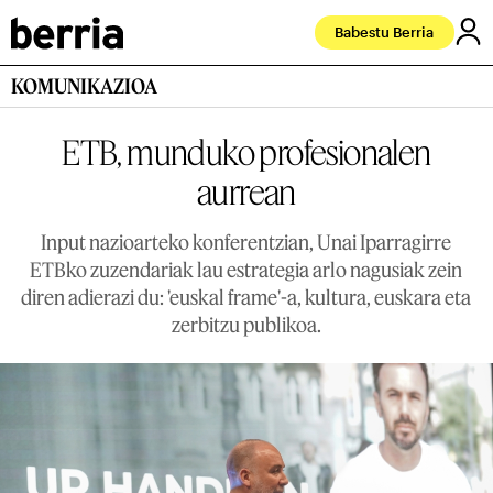
Babestu Berria
KOMUNIKAZIOA
ETB, munduko profesionalen
aurrean
Input nazioarteko konferentzian, Unai Iparragirre
ETBko zuzendariak lau estrategia arlo nagusiak zein
diren adierazi du: 'euskal frame'-a, kultura, euskara eta
zerbitzu publikoa.