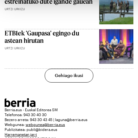
estreinatuko dute igande gauean
URTZI URKIZU
ETB1ek 'Gaupasa' egingo du
astean hirutan
URTZI URKIZU
Gehiago ikusi
Berria.eus - Euskal Editorea SM
Telefonoa: 943 30 40 30
Bezero arreta: 943 30 43 45 | laguna@berria.eus
Webgunea:
webgunea@berria.eus
Publizitatea:
publi@bidera.eus
Harremanetan jarri