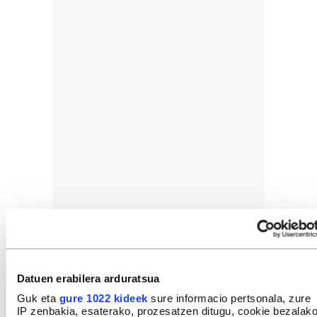
Datuen erabilera arduratsua
Guk eta
gure 1022 kideek
sure informacio pertsonala, zure
IP zenbakia, esaterako, prozesatzen ditugu, cookie bezalak