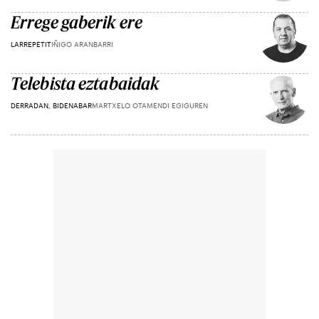
Errege gaberik ere
LARREPETIT
IÑIGO ARANBARRI
Telebista eztabaidak
DERRADAN, BIDENABAR
MARTXELO OTAMENDI EGIGUREN