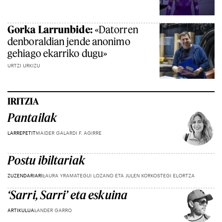
Gorka Larrunbide:
«Datorren
denboraldian jende anonimo
gehiago ekarriko dugu»
URTZI URKIZU
IRITZIA
Pantailak
LARREPETIT
MAIDER GALARDI F. AGIRRE
Postu ibiltariak
ZUZENDARIARI
LAURA YRAMATEGUI LOZANO ETA JULEN KORKOSTEGI ELORTZA
‘Sarri, Sarri’ eta eskuina
ARTIKULUA
LANDER GARRO