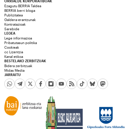
ORRIALDE KORPORATIBOAK
Ezagutu BERRIA Taldea
BERRIA berri bloga
Publizitatea
Galdera-erantzunak
Kontratazioak
Sarebide
LEGEA
Lege informazioa
Pribatutasun politika
Cookieak
cc Lizentzia
Kanal etikoa
BESTELAKO ZERBITZUAK
Bidera zerbitzuak
Midas Media
JARRAITU