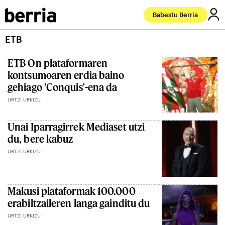
Babestu Berria
ETB
ETB On plataformaren
kontsumoaren erdia baino
gehiago 'Conquis'-ena da
URTZI URKIZU
Unai Iparragirrek Mediaset utzi
du, bere kabuz
URTZI URKIZU
Makusi plataformak 100.000
erabiltzaileren langa gainditu du
URTZI URKIZU