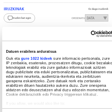
IRUZKINAK
Ez dago iruzkinik
Iruzkin bat egin
ORDENATU
Datuen erabilera arduratsua
Guk eta
gure 1022 kideek
sure informacio pertsonala, zure
IP zenbakia, esaterako, prozesatzen ditugu, cookie bezalak
teknologiak erabiliz eta zure gailuko informazioak azitzen
dugu publizitate eta eduki pertsonalizatua, publizitatearen eta
edukiaren neurketa, audientzia-ikerketa eta zerbitzuen
garapena eskaintzeko. Zure datuak nork eta zertarako
erabiltzen dituen hautatzeko aukera duzu. Zure onespena
aldatzen edo deuseztatzen ahal duzu edozein momentutan,
Cookie deklaraziotik edo Privacy triggerean klikatuz.
If you allow, we would also like to:
Collect information about your geographical location