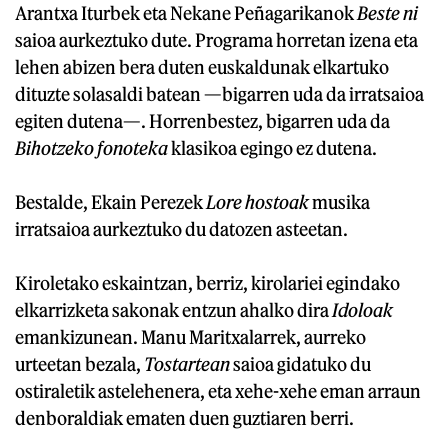
Arantxa Iturbek eta Nekane Peñagarikanok
Beste ni
saioa aurkeztuko dute. Programa horretan izena eta
lehen abizen bera duten euskaldunak elkartuko
dituzte solasaldi batean —bigarren uda da irratsaioa
egiten dutena—. Horrenbestez, bigarren uda da
Bihotzeko fonoteka
klasikoa egingo ez dutena.
Bestalde, Ekain Perezek
Lore hostoak
musika
irratsaioa aurkeztuko du datozen asteetan.
Kiroletako eskaintzan, berriz, kirolariei egindako
elkarrizketa sakonak entzun ahalko dira
Idoloak
emankizunean. Manu Maritxalarrek, aurreko
urteetan bezala,
Tostartean
saioa gidatuko du
ostiraletik astelehenera, eta xehe-xehe eman arraun
denboraldiak ematen duen guztiaren berri.