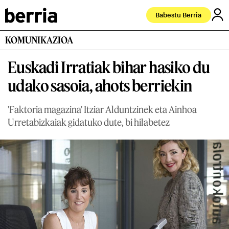
Babestu Berria
KOMUNIKAZIOA
Euskadi Irratiak bihar hasiko du
udako sasoia, ahots berriekin
'Faktoria magazina' Itziar Alduntzinek eta Ainhoa
Urretabizkaiak gidatuko dute, bi hilabetez