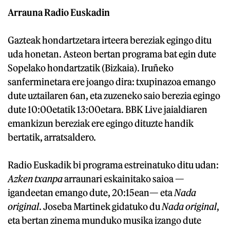
Arrauna Radio Euskadin
Gazteak hondartzetara irteera bereziak egingo ditu
uda honetan. Asteon bertan programa bat egin dute
Sopelako hondartzatik (Bizkaia). Iruñeko
sanferminetara ere joango dira: txupinazoa emango
dute uztailaren 6an, eta zuzeneko saio berezia egingo
dute 10:00etatik 13:00etara. BBK Live jaialdiaren
emankizun bereziak ere egingo dituzte handik
bertatik, arratsaldero.
Radio Euskadik bi programa estreinatuko ditu udan:
Azken txanpa
arraunari eskainitako saioa —
igandeetan emango dute, 20:15ean— eta
Nada
original
. Joseba Martinek gidatuko du
Nada original
,
eta bertan zinema munduko musika izango dute