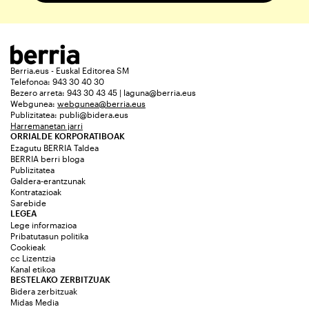
Berria.eus - Euskal Editorea SM
Telefonoa: 943 30 40 30
Bezero arreta: 943 30 43 45 | laguna@berria.eus
Webgunea:
webgunea@berria.eus
Publizitatea:
publi@bidera.eus
Harremanetan jarri
ORRIALDE KORPORATIBOAK
Ezagutu BERRIA Taldea
BERRIA berri bloga
Publizitatea
Galdera-erantzunak
Kontratazioak
Sarebide
LEGEA
Lege informazioa
Pribatutasun politika
Cookieak
cc Lizentzia
Kanal etikoa
BESTELAKO ZERBITZUAK
Bidera zerbitzuak
Midas Media