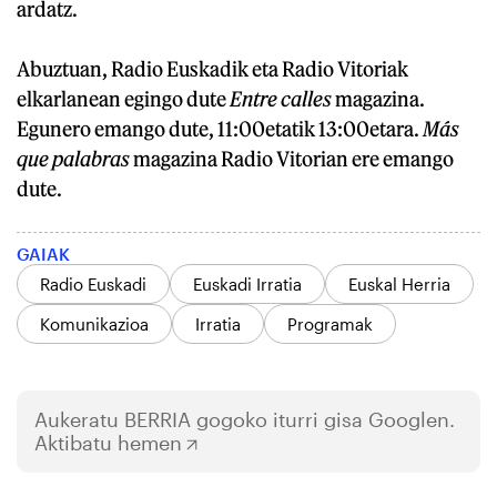
ardatz.
Abuztuan, Radio Euskadik eta Radio Vitoriak
elkarlanean egingo dute
Entre calles
magazina.
Egunero emango dute, 11:00etatik 13:00etara.
Más
que palabras
magazina Radio Vitorian ere emango
dute.
GAIAK
Radio Euskadi
Euskadi Irratia
Euskal Herria
Komunikazioa
Irratia
Programak
Aukeratu
BERRIA
gogoko iturri gisa Googlen.
Aktibatu hemen