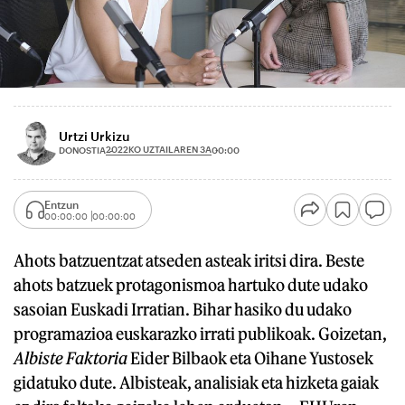
Urtzi Urkizu
2022KO UZTAILAREN 3A
DONOSTIA
00:00
Entzun
00:00:00
00:00:00
Ahots batzuentzat atseden asteak iritsi dira. Beste
ahots batzuek protagonismoa hartuko dute udako
sasoian Euskadi Irratian. Bihar hasiko du udako
programazioa euskarazko irrati publikoak. Goizetan,
Albiste Faktoria
Eider Bilbaok eta Oihane Yustosek
gidatuko dute. Albisteak, analisiak eta hizketa gaiak