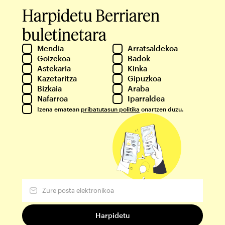
Harpidetu Berriaren
buletinetara
Mendia
Arratsaldekoa
Goizekoa
Badok
Astekaria
Kinka
Kazetaritza
Gipuzkoa
Bizkaia
Araba
Nafarroa
Iparraldea
Izena ematean
pribatutasun politika
onartzen duzu.