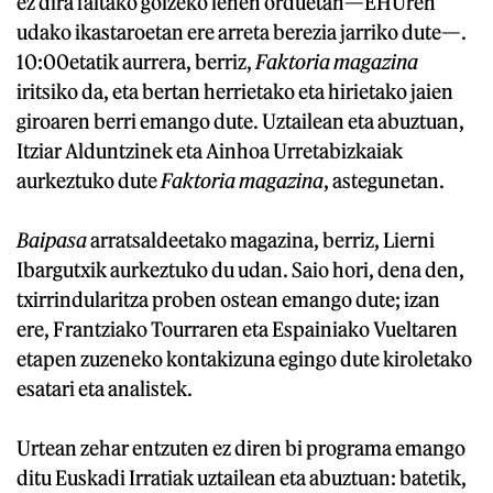
ez dira faltako goizeko lehen orduetan—EHUren
udako ikastaroetan ere arreta berezia jarriko dute—.
10:00etatik aurrera, berriz,
Faktoria magazina
iritsiko da, eta bertan herrietako eta hirietako jaien
giroaren berri emango dute. Uztailean eta abuztuan,
Itziar Alduntzinek eta Ainhoa Urretabizkaiak
aurkeztuko dute
Faktoria magazina
, astegunetan.
Baipasa
arratsaldeetako magazina, berriz, Lierni
Ibargutxik aurkeztuko du udan. Saio hori, dena den,
txirrindularitza proben ostean emango dute; izan
ere, Frantziako Tourraren eta Espainiako Vueltaren
etapen zuzeneko kontakizuna egingo dute kiroletako
esatari eta analistek.
Urtean zehar entzuten ez diren bi programa emango
ditu Euskadi Irratiak uztailean eta abuztuan: batetik,