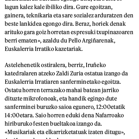
lagun kalez kale ibiliko dira. Gure egoitzan,
gainera, teknikaria eta sare sozialez arduratzen den
beste lankidea egongo dira. Beraz, horiek denak
arituko gara goiz horretan espresuki txupinazoaren
berri ematen», azaldu du Pello Argiñarenak,
Euskalerria Irratiko kazetariak.
Astelehenetik ostiralera, berriz, Iruñeko
katedralaren atzeko Zaldi Zuria ostatua izango da
Euskalerria Irratiaren sanferminetako egoitza.
Ostatu horren terrazako mahai batean jarriko
dituzte mikrofonoak, eta handik egingo dute
sanferminei buruzko saioa egunero, 12:00etatik
14:00etara. Saio horren eduki dena Nafarroako
hiriburuko festen bueltakoa izango da.
«Musikariak eta elkarrizketatuak izaten ditugu»,