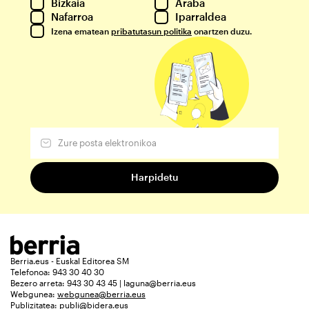
Bizkaia
Araba
Nafarroa
Iparraldea
Izena ematean
pribatutasun politika
onartzen duzu.
Berria.eus - Euskal Editorea SM
Telefonoa: 943 30 40 30
Bezero arreta: 943 30 43 45 | laguna@berria.eus
Webgunea:
webgunea@berria.eus
Publizitatea:
publi@bidera.eus