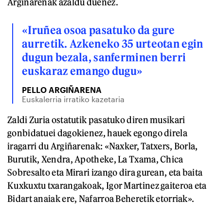
Argiñarenak azaldu duenez.
«Iruñea osoa pasatuko da gure
aurretik. Azkeneko 35 urteotan egin
dugun bezala, sanferminen berri
euskaraz emango dugu»
PELLO ARGIÑARENA
Euskalerria irratiko kazetaria
Zaldi Zuria ostatutik pasatuko diren musikari
gonbidatuei dagokienez, hauek egongo direla
iragarri du Argiñarenak: «Naxker, Tatxers, Borla,
Burutik, Xendra, Apotheke, La Txama, Chica
Sobresalto eta Mirari izango dira gurean, eta baita
Kuxkuxtu txarangakoak, Igor Martinez gaiteroa eta
Bidart anaiak ere, Nafarroa Beheretik etorriak».