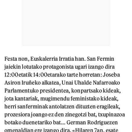
Festa non, Euskalerria Irratia han. San Fermin
jaiekin lotutako protagonista ugari izango dira
12:00etatik 14:00etarako tarte horretan: Joseba
Asiron Iruñeko alkatea, Unai Uhalde Nafarroako
Parlamentuko presidentea, konpartsako kideak,
jota kantariak, mugimendu feministako kideak,
herri sanferminak antolatzen dituzten eragileak,
prozesiora joango ez den zinegotzi bat, txupinazoa
botako duenetariko bat... German Rodriguezen
omenaldian ere izango dira. «Hilaren 7an, esate