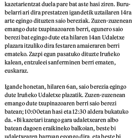
kazetarientzat duela pare bat aste hasi ziren. Buru-
belarri ari dira prestatzen igandetik uztailaren 14ra
arte egingo dituzten saio bereziak. Zuzen-zuzenean
emango dute txupinazoaren berri, egunero saio
berezi bat egingo dute eta hilaren 14an Udaletxe
plazara itzuliko dira festaren amaieraren berri
emateko. Zazpi egun pasatuko dituzte Iruñeko
kalean, entzuleei sanferminen berri ematen,
euskaraz.
Igande honetan, hilaren 6an, saio berezia egingo
dute Iruñeko Udaletxe plazatik. Zuzen-zuzenean
emango dute txupinazoaren berri saio berezi
batean; 10:00etan hasi eta 12:30 aldera bukatuko
da. «Bi kazetari izango gara udaletxearen albo
batean dagoen eraikineko balkoian, beste bi
udaletxearen barruan egongo dira, eta beste bi