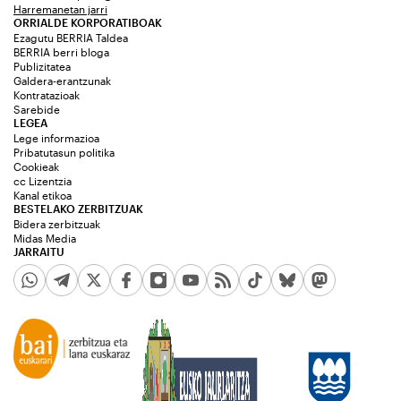
Harremanetan jarri
ORRIALDE KORPORATIBOAK
Ezagutu BERRIA Taldea
BERRIA berri bloga
Publizitatea
Galdera-erantzunak
Kontratazioak
Sarebide
LEGEA
Lege informazioa
Pribatutasun politika
Cookieak
cc Lizentzia
Kanal etikoa
BESTELAKO ZERBITZUAK
Bidera zerbitzuak
Midas Media
JARRAITU