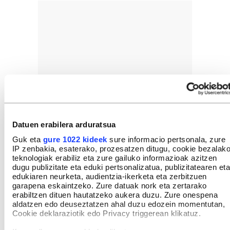
Datuen erabilera arduratsua
Guk eta
gure 1022 kideek
sure informacio pertsonala, zure
IP zenbakia, esaterako, prozesatzen ditugu, cookie bezalak
teknologiak erabiliz eta zure gailuko informazioak azitzen
dugu publizitate eta eduki pertsonalizatua, publizitatearen eta
edukiaren neurketa, audientzia-ikerketa eta zerbitzuen
garapena eskaintzeko. Zure datuak nork eta zertarako
erabiltzen dituen hautatzeko aukera duzu. Zure onespena
aldatzen edo deuseztatzen ahal duzu edozein momentutan,
Cookie deklaraziotik edo Privacy triggerean klikatuz.