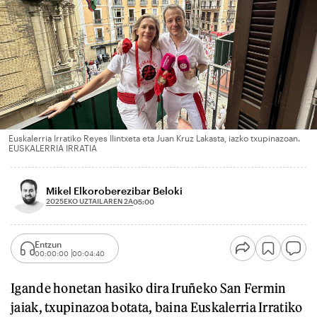
Euskalerria Irratiko Reyes Ilintxeta eta Juan Kruz Lakasta, iazko txupinazoan.
EUSKALERRIA IRRATIA
Mikel Elkoroberezibar Beloki
2025EKO UZTAILAREN 2A
05:00
Entzun
00:00:00
00:04:40
Igande honetan hasiko dira Iruñeko San Fermin
jaiak, txupinazoa botata, baina Euskalerria Irratiko