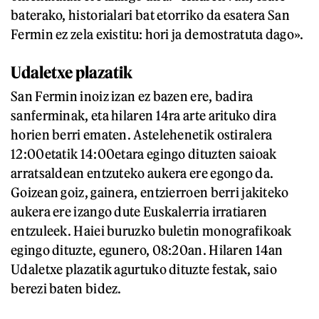
baterako, historialari bat etorriko da esatera San
Fermin ez zela existitu: hori ja demostratuta dago».
Udaletxe plazatik
San Fermin inoiz izan ez bazen ere, badira
sanferminak, eta hilaren 14ra arte arituko dira
horien berri ematen. Astelehenetik ostiralera
12:00etatik 14:00etara egingo dituzten saioak
arratsaldean entzuteko aukera ere egongo da.
Goizean goiz, gainera, entzierroen berri jakiteko
aukera ere izango dute Euskalerria irratiaren
entzuleek. Haiei buruzko buletin monografikoak
egingo dituzte, egunero, 08:20an. Hilaren 14an
Udaletxe plazatik agurtuko dituzte festak, saio
berezi baten bidez.