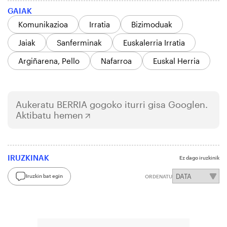
GAIAK
Komunikazioa
Irratia
Bizimoduak
Jaiak
Sanferminak
Euskalerria Irratia
Argiñarena, Pello
Nafarroa
Euskal Herria
Aukeratu
BERRIA
gogoko iturri gisa Googlen.
Aktibatu hemen
IRUZKINAK
Ez dago iruzkinik
Iruzkin bat egin
ORDENATU