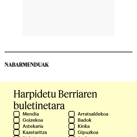
NABARMENDUAK
Harpidetu Berriaren
buletinetara
Mendia
Arratsaldekoa
Goizekoa
Badok
Astekaria
Kinka
Kazetaritza
Gipuzkoa