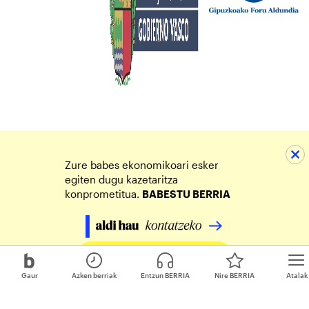
Zure babes ekonomikoari esker
egiten dugu kazetaritza
konprometitua.
BABESTU BERRIA
Egin zure ekarpena
Gaur
Azken berriak
Entzun BERRIA
Nire BERRIA
Atalak