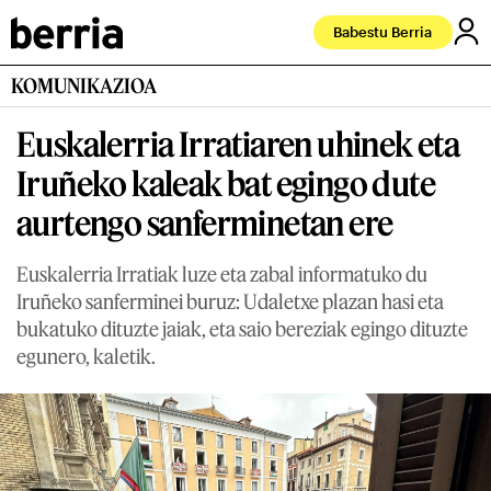
Babestu Berria
KOMUNIKAZIOA
Euskalerria Irratiaren uhinek eta
Iruñeko kaleak bat egingo dute
aurtengo sanferminetan ere
Euskalerria Irratiak luze eta zabal informatuko du
Iruñeko sanferminei buruz: Udaletxe plazan hasi eta
bukatuko dituzte jaiak, eta saio bereziak egingo dituzte
egunero, kaletik.