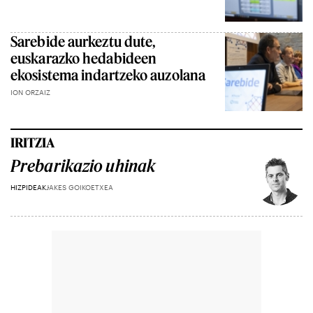
Sarebide aurkeztu dute,
euskarazko hedabideen
ekosistema indartzeko auzolana
ION ORZAIZ
IRITZIA
Prebarikazio uhinak
HIZPIDEAK
JAKES GOIKOETXEA