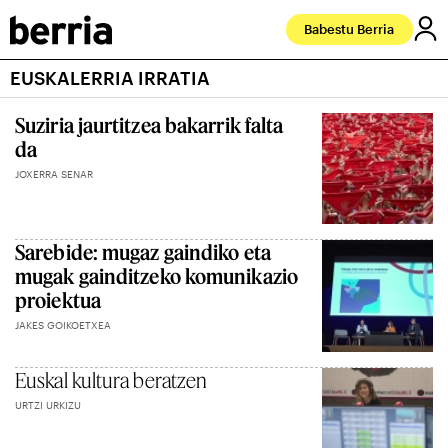
Babestu Berria
EUSKALERRIA IRRATIA
Suziria jaurtitzea bakarrik falta
da
JOXERRA SENAR
Sarebide: mugaz gaindiko eta
mugak gainditzeko komunikazio
proiektua
JAKES GOIKOETXEA
Euskal kultura beratzen
URTZI URKIZU