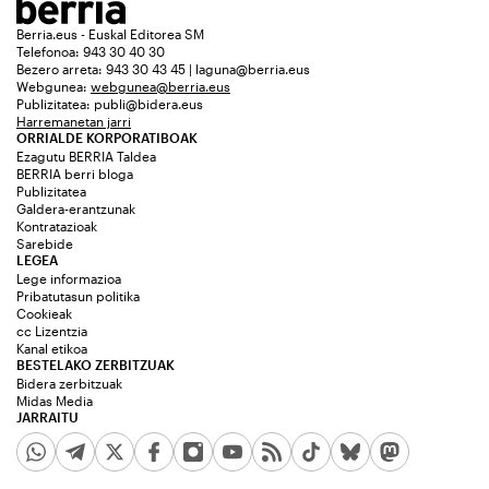
Berria.eus - Euskal Editorea SM
Telefonoa: 943 30 40 30
Bezero arreta: 943 30 43 45 | laguna@berria.eus
Webgunea:
webgunea@berria.eus
Publizitatea:
publi@bidera.eus
Harremanetan jarri
ORRIALDE KORPORATIBOAK
Ezagutu BERRIA Taldea
BERRIA berri bloga
Publizitatea
Galdera-erantzunak
Kontratazioak
Sarebide
LEGEA
Lege informazioa
Pribatutasun politika
Cookieak
cc Lizentzia
Kanal etikoa
BESTELAKO ZERBITZUAK
Bidera zerbitzuak
Midas Media
JARRAITU