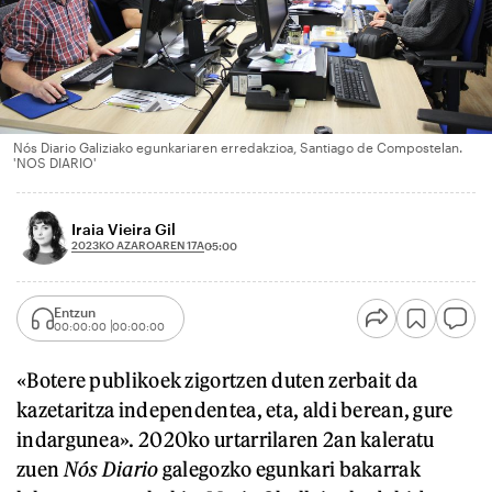
Nós Diario Galiziako egunkariaren erredakzioa, Santiago de Compostelan.
'NOS DIARIO'
Iraia Vieira Gil
2023KO AZAROAREN 17A
05:00
Entzun
00:00:00
00:00:00
«Botere publikoek zigortzen duten zerbait da
kazetaritza independentea, eta, aldi berean, gure
indargunea». 2020ko urtarrilaren 2an kaleratu
zuen
Nós Diario
galegozko egunkari bakarrak