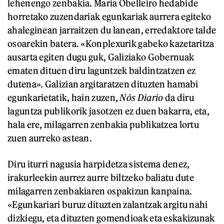
lehenengo zenbakia. Maria Obelleiro hedabide
horretako zuzendariak egunkariak aurrera egiteko
ahaleginean jarraitzen du lanean, erredaktore talde
osoarekin batera. «Konplexurik gabeko kazetaritza
ausarta egiten dugu guk, Galiziako Gobernuak
ematen dituen diru laguntzek baldintzatzen ez
dutena». Galizian argitaratzen dituzten hamabi
egunkarietatik, hain zuzen,
Nós Diario
da diru
laguntza publikorik jasotzen ez duen bakarra, eta,
hala ere, milagarren zenbakia publikatzea lortu
zuen aurreko astean.
Diru iturri nagusia harpidetza sistema denez,
irakurleekin aurrez aurre biltzeko baliatu dute
milagarren zenbakiaren ospakizun kanpaina.
«Egunkariari buruz dituzten zalantzak argitu nahi
dizkiegu, eta dituzten gomendioak eta eskakizunak