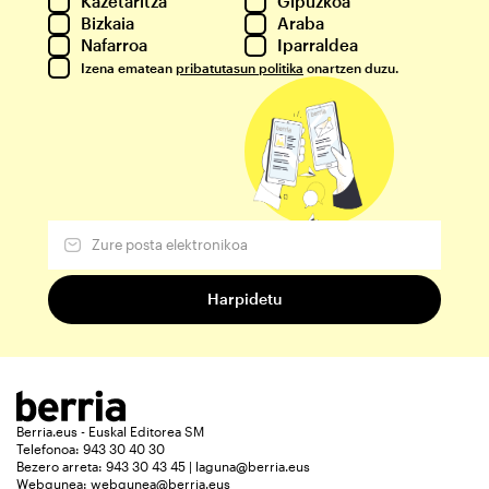
Kazetaritza
Gipuzkoa
Bizkaia
Araba
Nafarroa
Iparraldea
Izena ematean
pribatutasun politika
onartzen duzu.
Berria.eus - Euskal Editorea SM
Telefonoa: 943 30 40 30
Bezero arreta: 943 30 43 45 | laguna@berria.eus
Webgunea:
webgunea@berria.eus