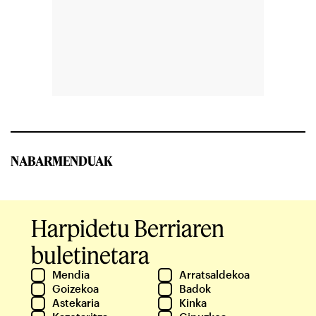
NABARMENDUAK
Harpidetu Berriaren
buletinetara
Mendia
Arratsaldekoa
Goizekoa
Badok
Astekaria
Kinka