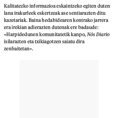
Kalitatezko informazioa eskaintzeko egiten duten
lana irakurleek eskertzeak ase sentiarazten ditu
kazetariak. Baina hedabidearen kontrako jarrera
era irekian adierazten dutenak ere badaude:
«Harpidedunen komunitatetik kanpo,
Nós Diario
isilarazten eta txikiagotzen saiatu dira
zenbaitetan».