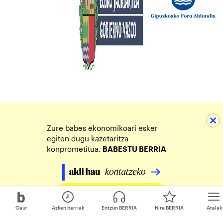
Zure babes ekonomikoari esker
egiten dugu kazetaritza
konprometitua.
BABESTU BERRIA
Egin zure ekarpena
Gaur
Azken berriak
Entzun BERRIA
Nire BERRIA
Atalak