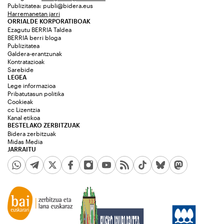
Publizitatea:
publi@bidera.eus
Harremanetan jarri
ORRIALDE KORPORATIBOAK
Ezagutu BERRIA Taldea
BERRIA berri bloga
Publizitatea
Galdera-erantzunak
Kontratazioak
Sarebide
LEGEA
Lege informazioa
Pribatutasun politika
Cookieak
cc Lizentzia
Kanal etikoa
BESTELAKO ZERBITZUAK
Bidera zerbitzuak
Midas Media
JARRAITU