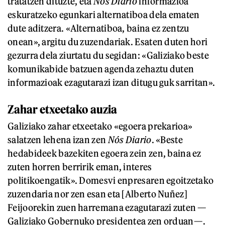
tratatzen dituzte, eta
Nós Diario
informazioa
eskuratzeko egunkari alternatiboa dela ematen
dute aditzera. «Alternatiboa, baina ez zentzu
onean», argitu du zuzendariak. Esaten duten hori
gezurra dela ziurtatu du segidan: «Galiziako beste
komunikabide batzuen agenda zehaztu duten
informazioak ezagutarazi izan ditugu guk sarritan».
Zahar etxeetako auzia
Galiziako zahar etxeetako «egoera prekarioa»
salatzen lehena izan zen
Nós Diario
. «Beste
hedabideek bazekiten egoera zein zen, baina ez
zuten horren berririk eman, interes
politikoengatik». Domesvi enpresaren egoitzetako
zuzendaria nor zen esan eta [Alberto Nuñez]
Feijoorekin zuen harremana ezagutarazi zuten —
Galiziako Gobernuko presidentea zen orduan—.