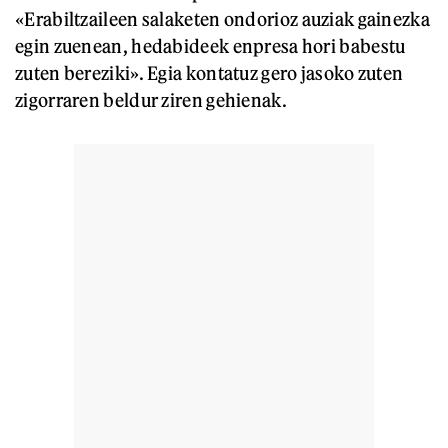
«Erabiltzaileen salaketen ondorioz auziak gainezka
egin zuenean, hedabideek enpresa hori babestu
zuten bereziki». Egia kontatuz gero jasoko zuten
zigorraren beldur ziren gehienak.