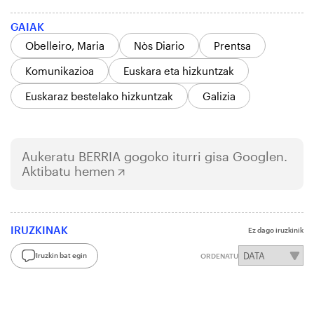
GAIAK
Obelleiro, Maria
Nòs Diario
Prentsa
Komunikazioa
Euskara eta hizkuntzak
Euskaraz bestelako hizkuntzak
Galizia
Aukeratu
BERRIA
gogoko iturri gisa Googlen.
Aktibatu hemen
IRUZKINAK
Ez dago iruzkinik
Iruzkin bat egin
ORDENATU