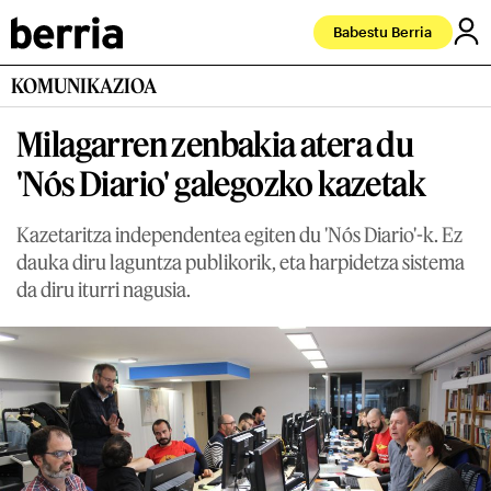
Babestu Berria
KOMUNIKAZIOA
Milagarren zenbakia atera du
'Nós Diario' galegozko kazetak
Kazetaritza independentea egiten du 'Nós Diario'-k. Ez
dauka diru laguntza publikorik, eta harpidetza sistema
da diru iturri nagusia.