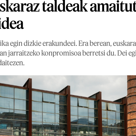
uskaraz taldeak amaitu
idea
ika egin dizkie erakundeei. Era berean, euskar
an jarraitzeko konpromisoa berretsi du. Dei egi
daitezen.