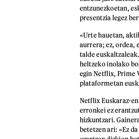
entzunezkoetan, es
presentzia legez be
«Urte hauetan, akti
aurrera; ez, ordea,
talde euskaltzaleak
heltzeko inolako bo
egin Netflix, Prime
plataformetan eusk
Netflix Euskaraz-en
erronkei ez erantzu
hizkuntzari. Gainera
betetzen ari: «Ez 
ezartzen dizkion be