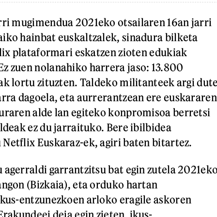
rri mugimendua 2021eko otsailaren 16an jarri
iko hainbat euskaltzalek, sinadura bilketa
flix plataformari eskatzen zioten edukiak
z zuen nolanahiko harrera jaso: 13.800
ak lortu zituzten. Taldeko militanteek argi dut
arra dagoela, eta aurrerantzean ere euskararen
uraren alde lan egiteko konpromisoa berretsi
ldeak ez du jarraituko. Bere ibilbidea
Netflix Euskaraz-ek, agiri baten bitartez.
 agerraldi garrantzitsu bat egin zutela 2021ek
angon (Bizkaia), eta orduko hartan
ikus-entzunezkoen arloko eragile askoren
Erakundeei deia egin zieten, ikus-