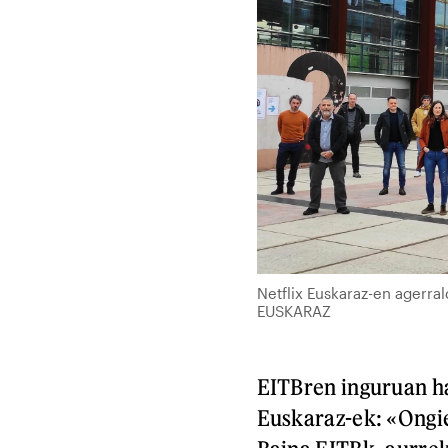
Netflix Euskaraz-en agerra
EUSKARAZ
EITBren inguruan ha
Euskaraz-ek: «Ongi