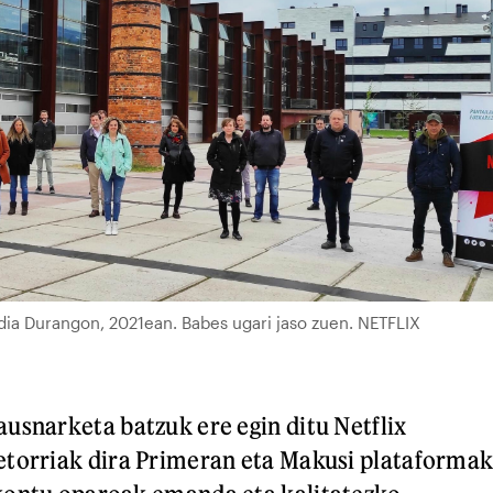
ldia Durangon, 2021ean. Babes ugari jaso zuen. NETFLIX
usnarketa batzuk ere egin ditu Netflix
etorriak dira Primeran eta Makusi plataformak