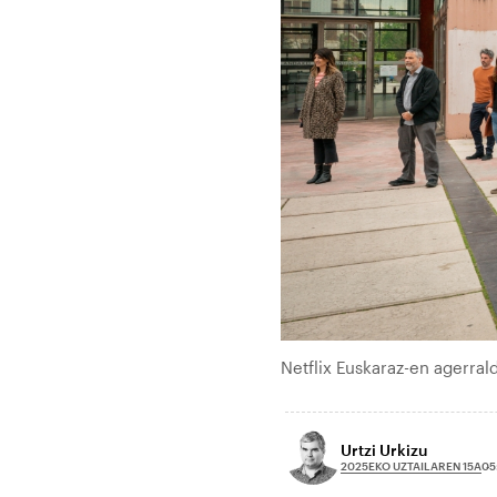
Netflix Euskaraz-en agerra
Urtzi Urkizu
2025EKO UZTAILAREN 15A
05