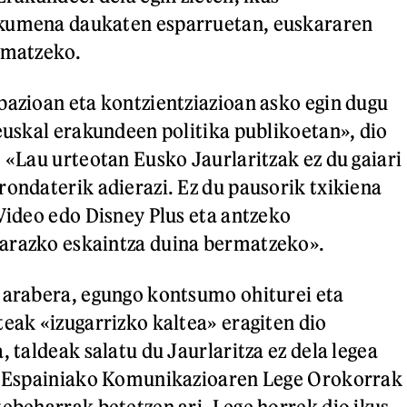
kumena daukaten esparruetan, euskararen
rmatzeko.
bazioan eta kontzientziazioan asko egin dugu
 euskal erakundeen politika publikoetan», dio
. «Lau urteotan Eusko Jaurlaritzak ez du gaiari
rondaterik adierazi. Ez du pausorik txikiena
 Video edo Disney Plus eta antzeko
arazko eskaintza duina bermatzeko».
 arabera, egungo kontsumo ohiturei eta
teak «izugarrizko kaltea» eragiten dio
, taldeak salatu du Jaurlaritza ez dela legea
da Espainiako Komunikazioaren Lege Orokorrak
tebeharrak betetzen ari. Lege horrek dio ikus-