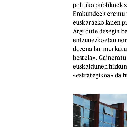
politika publikoek 
Erakundeek eremu p
euskarazko lanen pr
Argi dute desegin b
entzunezkoetan no
dozena lan merkatur
bestela». Gaineratu
euskaldunen hizkun
«estrategikoa» da h