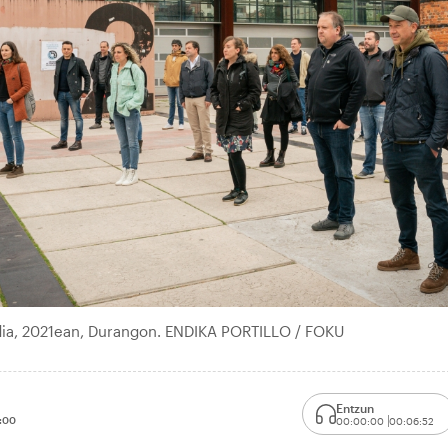
ldia, 2021ean, Durangon. ENDIKA PORTILLO / FOKU
Entzun
:00
00:00:00
00:06:52