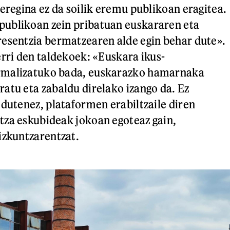
zeregina ez da soilik eremu publikoan eragitea.
ublikoan zein pribatuan euskararen eta
esentzia bermatzearen alde egin behar dute».
erri den taldekoek: «Euskara ikus-
rmalizatuko bada, euskarazko hamarnaka
atu eta zabaldu direlako izango da. Ez
 dutenez, plataformen erabiltzaile diren
tza eskubideak jokoan egoteaz gain,
izkuntzarentzat.