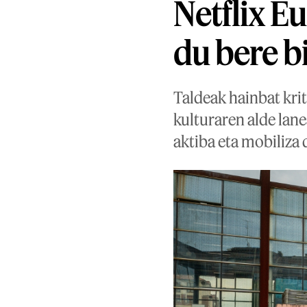
Netflix E
du bere b
Taldeak hainbat krit
kulturaren alde lane
aktiba eta mobiliza 