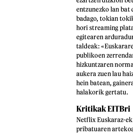
entzunezko lan bat 
badago, tokian toki
hori streaming plat
egitearen arduradun
taldeak: «Euskarar
publikoen zerrenda
hizkuntzaren normal
aukera zuen lau hai
hein batean, gainer
halakorik gertatu.
Kritikak EITBri
Netflix Euskaraz-ek
pribatuaren artekoa