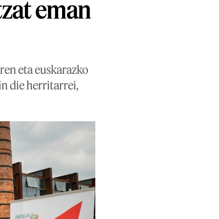
tzat eman
aren eta euskarazko
n die herritarrei,