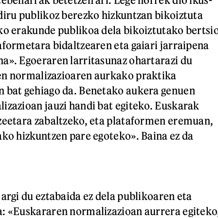
diru publikoz berezko hizkuntzan bikoiztuta
ko erakunde publikoa dela bikoiztutako bertsi
aformetara bidaltzearen eta gaiari jarraipena
a». Egoeraren larritasunaz ohartarazi du
en normalizazioaren aurkako praktika
n bat gehiago da. Benetako aukera genuen
izazioan jauzi handi bat egiteko. Euskarak
zeetara zabaltzeko, eta plataformen eremuan,
ako hizkuntzen pare egoteko». Baina ez da
 argi du eztabaida ez dela publikoaren eta
: «Euskararen normalizazioan aurrera egiteko