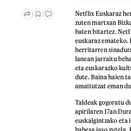
Netflix Euskaraz he
zuten martxan Bizka
baten bitartez. Net
euskaraz emateko. E
herritarren sinadur
lanean jarraitu beh
eta euskarazko kult
dute. Baina haien ta
amaitutzat eman du 
Taldeak gogoratu du
apirilaren 17an Dur
euskalgintzako eta 
babesa jaso zutela. 