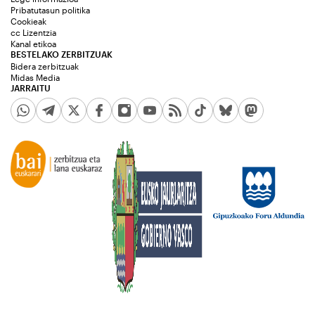
Pribatutasun politika
Cookieak
cc Lizentzia
Kanal etikoa
BESTELAKO ZERBITZUAK
Bidera zerbitzuak
Midas Media
JARRAITU