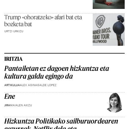
Trump «ohoratzeko» afari bat eta
bozketa bat
URTZI URKIZU
IRITZIA
Pantailetan ez dagoen hizkuntza eta
kultura galdu egingo da
ARTIKULUA
ALEX AGINAGALDE LOPEZ
Ene
JIRA
MAIALEN AKIZU
Hizkuntza Politikako sailburuordearen
gezurrak, Netflix dela eta