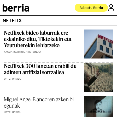
Babestu Berria
NETFLIX
Netflixek bideo laburrak ere
eskainiko ditu, Tiktokekin eta
Youtuberekin lehiatzeko
AMAIA IGARTUA ARISTONDO
Netflixek 300 lanetan erabili du
adimen artifizial sortzailea
URTZI URKIZU
Miguel Angel Blancoren azken bi
egunak
URTZI URKIZU