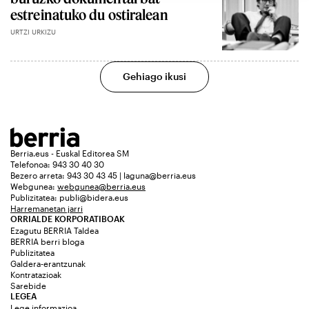
estreinatuko du ostiralean
URTZI URKIZU
Gehiago ikusi
Berria.eus - Euskal Editorea SM
Telefonoa: 943 30 40 30
Bezero arreta: 943 30 43 45 | laguna@berria.eus
Webgunea:
webgunea@berria.eus
Publizitatea:
publi@bidera.eus
Harremanetan jarri
ORRIALDE KORPORATIBOAK
Ezagutu BERRIA Taldea
BERRIA berri bloga
Publizitatea
Galdera-erantzunak
Kontratazioak
Sarebide
LEGEA
Lege informazioa