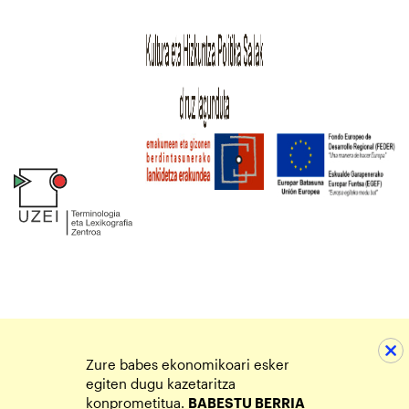
Zure babes ekonomikoari esker
egiten dugu kazetaritza
konprometitua.
BABESTU BERRIA