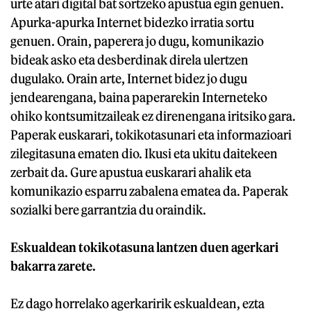
urte atari digital bat sortzeko apustua egin genuen.
Apurka-apurka Internet bidezko irratia sortu
genuen. Orain, paperera jo dugu, komunikazio
bideak asko eta desberdinak direla ulertzen
dugulako. Orain arte, Internet bidez jo dugu
jendearengana, baina paperarekin Interneteko
ohiko kontsumitzaileak ez direnengana iritsiko gara.
Paperak euskarari, tokikotasunari eta informazioari
zilegitasuna ematen dio. Ikusi eta ukitu daitekeen
zerbait da. Gure apustua euskarari ahalik eta
komunikazio esparru zabalena ematea da. Paperak
sozialki bere garrantzia du oraindik.
Eskualdean tokikotasuna lantzen duen agerkari
bakarra zarete.
Ez dago horrelako agerkaririk eskualdean, ezta