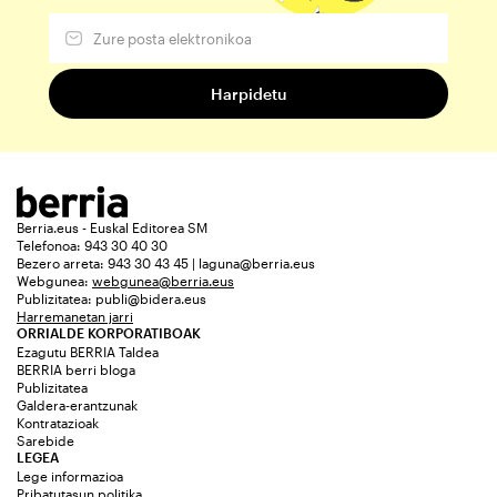
Berria.eus - Euskal Editorea SM
Telefonoa: 943 30 40 30
Bezero arreta: 943 30 43 45 | laguna@berria.eus
Webgunea:
webgunea@berria.eus
Publizitatea:
publi@bidera.eus
Harremanetan jarri
ORRIALDE KORPORATIBOAK
Ezagutu BERRIA Taldea
BERRIA berri bloga
Publizitatea
Galdera-erantzunak
Kontratazioak
Sarebide
LEGEA
Lege informazioa
Pribatutasun politika