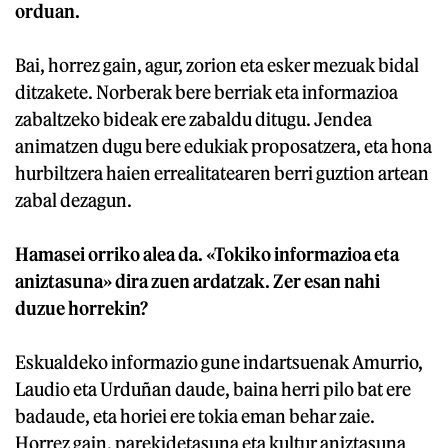
orduan.
Bai, horrez gain, agur, zorion eta esker mezuak bidal
ditzakete. Norberak bere berriak eta informazioa
zabaltzeko bideak ere zabaldu ditugu. Jendea
animatzen dugu bere edukiak proposatzera, eta hona
hurbiltzera haien errealitatearen berri guztion artean
zabal dezagun.
Hamasei orriko alea da. «Tokiko informazioa eta
aniztasuna» dira zuen ardatzak. Zer esan nahi
duzue horrekin?
Eskualdeko informazio gune indartsuenak Amurrio,
Laudio eta Urduñan daude, baina herri pilo bat ere
badaude, eta horiei ere tokia eman behar zaie.
Horrez gain, parekidetasuna eta kultur aniztasuna