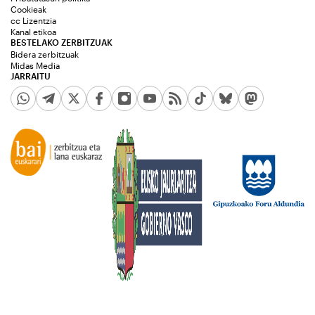
Cookieak
cc Lizentzia
Kanal etikoa
BESTELAKO ZERBITZUAK
Bidera zerbitzuak
Midas Media
JARRAITU