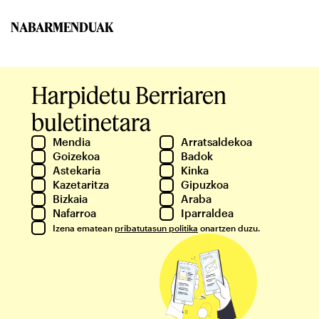
NABARMENDUAK
Harpidetu Berriaren
buletinetara
Mendia
Arratsaldekoa
Goizekoa
Badok
Astekaria
Kinka
Kazetaritza
Gipuzkoa
Bizkaia
Araba
Nafarroa
Iparraldea
Izena ematean
pribatutasun politika
onartzen duzu.