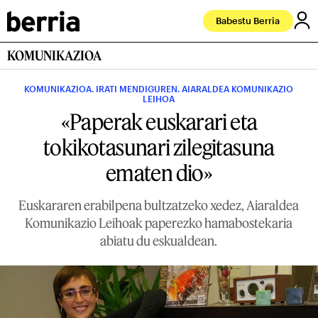
Babestu Berria
KOMUNIKAZIOA
KOMUNIKAZIOA. IRATI MENDIGUREN. AIARALDEA KOMUNIKAZIO
LEIHOA
«Paperak euskarari eta
tokikotasunari zilegitasuna
ematen dio»
Euskararen erabilpena bultzatzeko xedez, Aiaraldea
Komunikazio Leihoak paperezko hamabostekaria
abiatu du eskualdean.