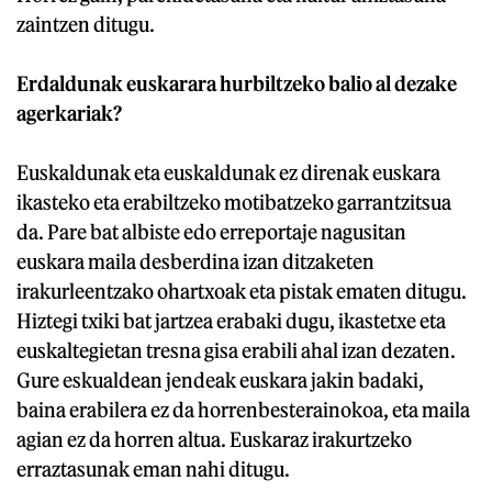
zaintzen ditugu.
Erdaldunak euskarara hurbiltzeko balio al dezake
agerkariak?
Euskaldunak eta euskaldunak ez direnak euskara
ikasteko eta erabiltzeko motibatzeko garrantzitsua
da. Pare bat albiste edo erreportaje nagusitan
euskara maila desberdina izan ditzaketen
irakurleentzako ohartxoak eta pistak ematen ditugu.
Hiztegi txiki bat jartzea erabaki dugu, ikastetxe eta
euskaltegietan tresna gisa erabili ahal izan dezaten.
Gure eskualdean jendeak euskara jakin badaki,
baina erabilera ez da horrenbesterainokoa, eta maila
agian ez da horren altua. Euskaraz irakurtzeko
erraztasunak eman nahi ditugu.