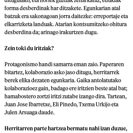
ditugulako, eta horiek guztiak zeharkatuz, edukiak
forma desberdinak har ditzakete. Egunkarian atal
batzuk era sakonagoan jorra daitezke: erreportaje eta
elkarrizketa landuak. Atarian kontsumitzeko ohitura
desberdina da; arinago irakurtzen dugu.
Zein toki du iritziak?
Protagonismo handi samarra eman zaio. Paperaren
bitartez, kolaborazio asko jaso ditugu, herritarrek
berek elika dezaten egunkaria. Gaika antolatutako
kolaborazioez gain, badago ere iritzien beste atal bat;
hamabostero zortzi iritzi zutabe izango dira. Tartean,
Juan Jose Ibarretxe, Eli Pinedo, Txema Urkijo eta
Julen Arsuaga daude.
Herritarren parte hartzea bermatu nahi izan duzue,