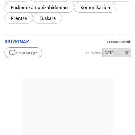
Euskara komunikabideetan
Komunikazioa
Prentsa
Euskara
IRUZKINAK
Ez dago iruzkinik
Iruzkin bat egin
ORDENATU