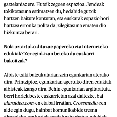
gaztelaniaz ere. Hutsik zegoen espazioa. Jendeak
tokikotasuna estimatzen du, hedabide gutxik
hartzen baitute kontutan, eta euskarak espazio hori
hartzea erronka polita da; zilegitasuna ematen dio
hizkuntza berari.
Nola uztartuko dituzue papereko eta Interneteko
edukiak? Zer eginkizun beteko du euskarri
bakoitzak?
Albiste txiki batzuk atarian zein egunkarian aterako
dira. Printzipioz, egunkarian agertuko diren edukiak
albisteak izango dira. Behin egunkarian argitaratuta,
berri horiek beste euskarrietan azal daitezke, bai
aiaraldea.com
-en eta bai irratian.
Crossmedia-
ren
alde egin dugu, hainbat komunikabide tresna