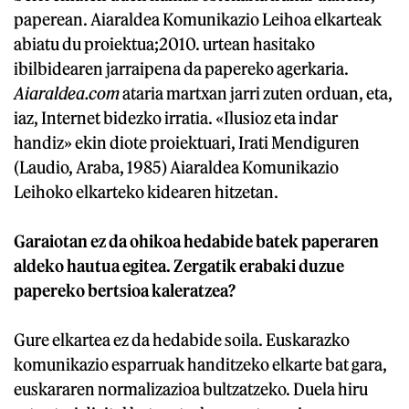
paperean. Aiaraldea Komunikazio Leihoa elkarteak
abiatu du proiektua;2010. urtean hasitako
ibilbidearen jarraipena da papereko agerkaria.
Aiaraldea.com
ataria martxan jarri zuten orduan, eta,
iaz, Internet bidezko irratia. «Ilusioz eta indar
handiz» ekin diote proiektuari, Irati Mendiguren
(Laudio, Araba, 1985) Aiaraldea Komunikazio
Leihoko elkarteko kidearen hitzetan.
Garaiotan ez da ohikoa hedabide batek paperaren
aldeko hautua egitea. Zergatik erabaki duzue
papereko bertsioa kaleratzea?
Gure elkartea ez da hedabide soila. Euskarazko
komunikazio esparruak handitzeko elkarte bat gara,
euskararen normalizazioa bultzatzeko. Duela hiru