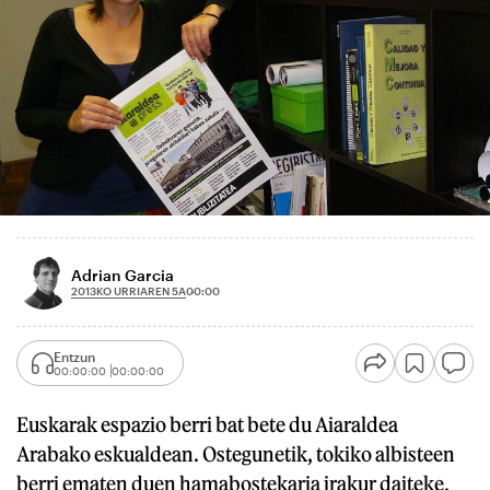
Adrian Garcia
2013KO URRIAREN 5A
00:00
Entzun
00:00:00
00:00:00
Euskarak espazio berri bat bete du Aiaraldea
Arabako eskualdean. Ostegunetik, tokiko albisteen
berri ematen duen hamabostekaria irakur daiteke,