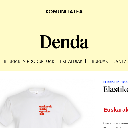
KOMUNITATEA
Denda
BERRIAREN PRODUKTUAK
EKITALDIAK
LIBURUAK
JANTZ
BERRIAREN-PRO
Elastik
Euskarak
Soinean erama