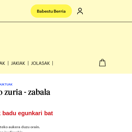
Babestu Berria
IAK
JAKIAK
JOLASAK
DUKTUAK
o zuria - zabala
 badu egunkari bat
teko aukera duzu orain.