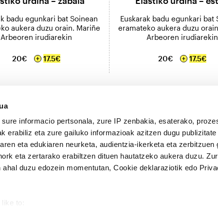
stiko urdina – zabala
Elastiko urdina – es
k badu egunkari bat Soinean
Euskarak badu egunkari bat
ko aukera duzu orain. Mariñe
eramateko aukera duzu orain
Arbeoren irudiarekin
Arbeoren irudiarekin
20€
17.5€
20€
17.5€
sua
sure informacio pertsonala, zure IP zenbakia, esaterako, proze
k erabiliz eta zure gailuko informazioak azitzen dugu publizitate
tearen eta edukiaren neurketa, audientzia-ikerketa eta zerbitzuen
nork eta zertarako erabiltzen dituen hautatzeko aukera duzu. Z
ORRIALDE
JARRAITU
 ahal duzu edozein momentutan, Cookie deklaraziotik edo Priva
KORPORATIBOAK
Telegram
Ezagutu BERRIA Taldea
Twitter
BERRIA berri bloga
Facebook
Lan eskaintzak
Instagram
Publizitatea
Youtube
like to:
RSS
out your geographical location which can be accurate to within s
TikTok