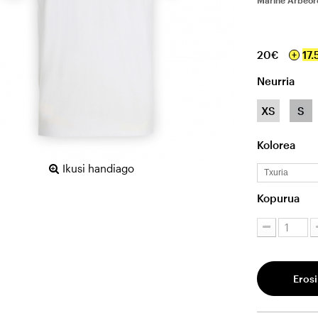
Mariñe Arbeore
20€
17.
Neurria
XS
S
Kolorea
Ikusi handiago
Txuria
Kopurua
Erosi