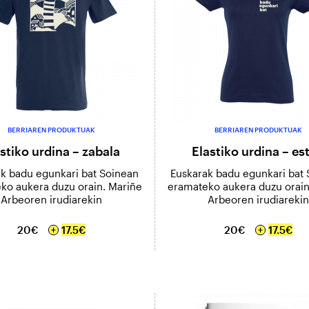
BERRIAREN PRODUKTUAK
BERRIAREN PRODUKTUAK
stiko urdina – zabala
Elastiko urdina – es
k badu egunkari bat Soinean
Euskarak badu egunkari bat
ko aukera duzu orain. Mariñe
eramateko aukera duzu orain
Arbeoren irudiarekin
Arbeoren irudiarekin
20€
17.5€
20€
17.5€