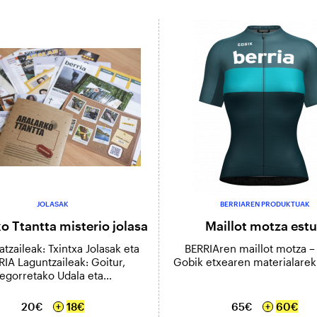
JOLASAK
BERRIAREN PRODUKTUAK
o Ttantta misterio jolasa
Maillot motza est
atzaileak: Txintxa Jolasak eta
BERRIAren maillot motza –
IA Laguntzaileak: Goitur,
Gobik etxearen materialarek
egorretako Udala eta...
20€
18€
65€
60€