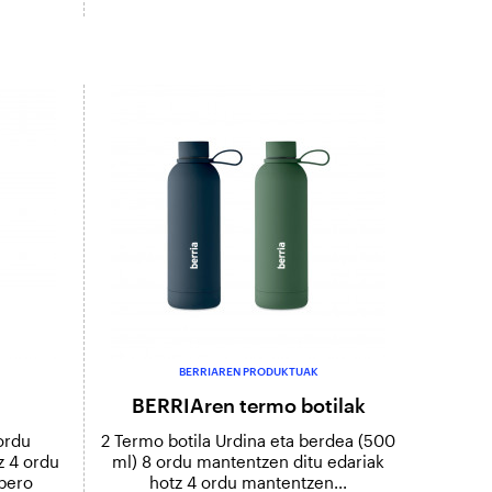
BERRIAREN PRODUKTUAK
BERRIAren termo botilak
ordu
2 Termo botila Urdina eta berdea (500
z 4 ordu
ml) 8 ordu mantentzen ditu edariak
 bero
hotz 4 ordu mantentzen...