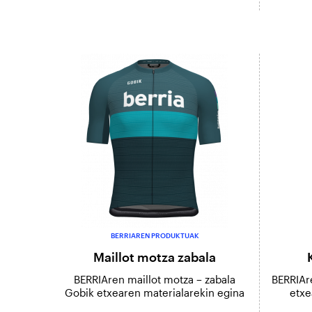
BERRIAREN PRODUKTUAK
Maillot motza zabala
BERRIAren maillot motza – zabala
BERRIAr
Gobik etxearen materialarekin egina
etxe