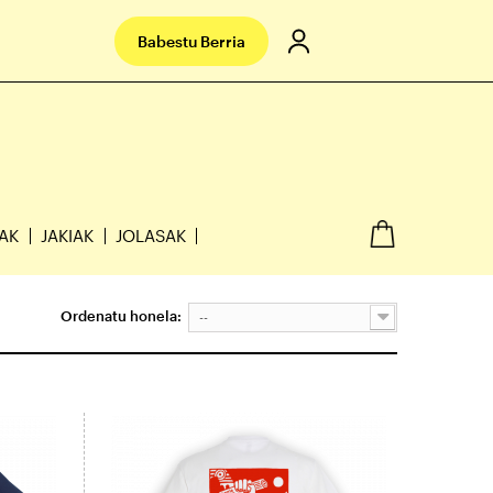
Babestu Berria
IAK
JAKIAK
JOLASAK
Ordenatu honela:
--