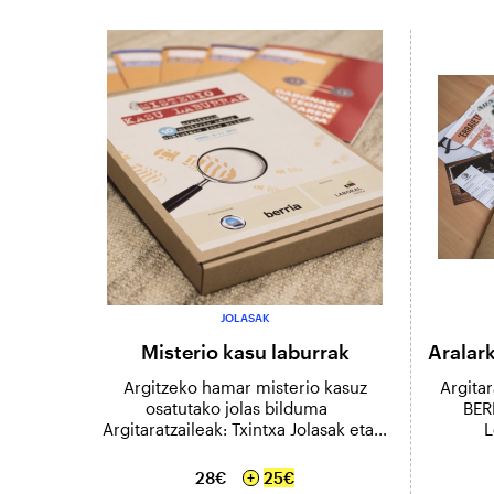
JOLASAK
Misterio kasu laburrak
Aralark
Argitzeko hamar misterio kasuz
Argitar
osatutako jolas bilduma
BERR
Argitaratzaileak: Txintxa Jolasak eta...
L
28€
25€