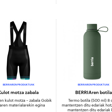
BERRIAREN PRODUKTUAK
BERRIAREN PRODUKTUAK
Kulot motza zabala
BERRIAren botila
en kulot motza – zabala Gobik
Termo botila (500 ml) 8 
aren materialarekin egina
mantentzen ditu edariak hot
mantentzen ditu edariak