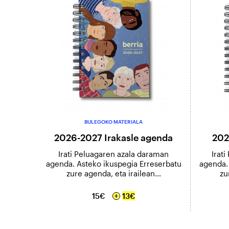
BULEGOKO MATERIALA
2026-2027 Irakasle agenda
202
Irati Peluagaren azala daraman
Irat
agenda. Asteko ikuspegia Erreserbatu
agenda.
zure agenda, eta irailean...
zu
15€
13€