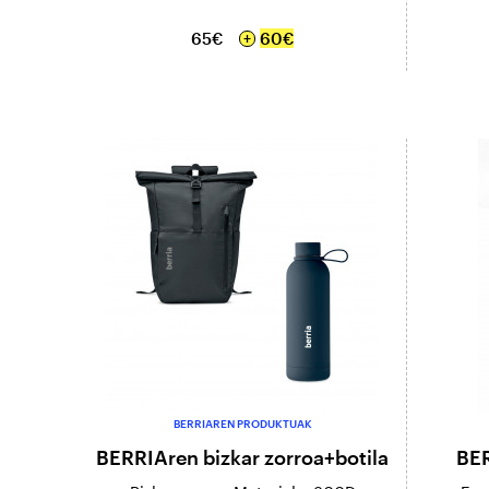
65€
60€
BERRIAREN PRODUKTUAK
BERRIAren bizkar zorroa+botila
BER