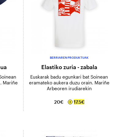
BERRIAREN PRODUKTUAK
tua
Elastiko zuria - zabala
 Soinean
Euskarak badu egunkari bat Soinean
. Mariñe
eramateko aukera duzu orain. Mariñe
Arbeoren irudiarekin
20€
17.5€