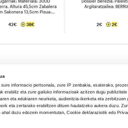
ugarriak: Materiala: 300D
Dossier berezia: Palest
erra. Altura 45,5cm Zabalera
Argitaratzailea: BERRI
m Sakonera 13,5cm Pisua:...
42€
38€
2€
2€
sua
sure informacio pertsonala, zure IP zenbakia, esaterako, proze
k erabiliz eta zure gailuko informazioak azitzen dugu publizitate
tearen eta edukiaren neurketa, audientzia-ikerketa eta zerbitzuen
nork eta zertarako erabiltzen dituen hautatzeko aukera duzu. Z
ORRIALDE
JARRAITU
 ahal duzu edozein momentutan, Cookie deklaraziotik edo Priva
KORPORATIBOAK
Telegram
Ezagutu BERRIA Taldea
Twitter
BERRIA berri bloga
Facebook
Lan eskaintzak
Instagram