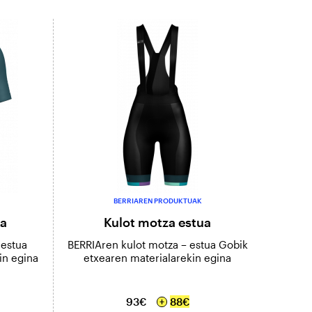
BERRIAREN PRODUKTUAK
ua
Kulot motza estua
 estua
BERRIAren kulot motza – estua Gobik
in egina
etxearen materialarekin egina
93€
88€