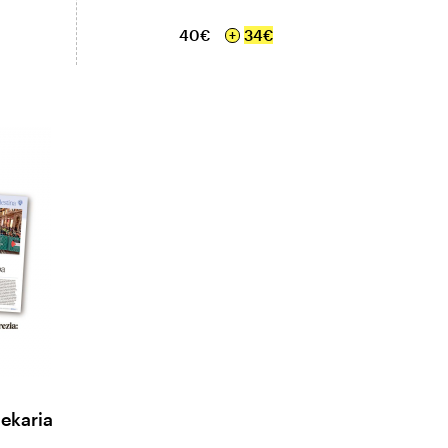
40€
34€
ekaria