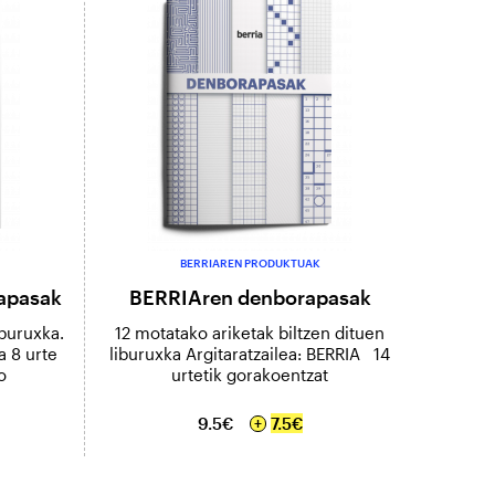
BERRIAREN PRODUKTUAK
apasak
BERRIAren denborapasak
buruxka.
12 motatako ariketak biltzen dituen
a 8 urte
liburuxka Argitaratzailea: BERRIA 14
o
urtetik gorakoentzat
9.5€
7.5€