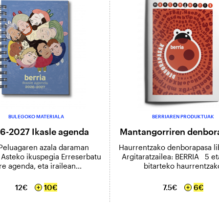
BULEGOKO MATERIALA
BERRIAREN PRODUKTUAK
6-2027 Ikasle agenda
Mantangorriren denbor
i Peluagaren azala daraman
Haurrentzako denborapasa li
 Asteko ikuspegia Erreserbatu
Argitaratzailea: BERRIA 5 et
re agenda, eta irailean...
bitarteko haurrentzak
12€
10€
7.5€
6€