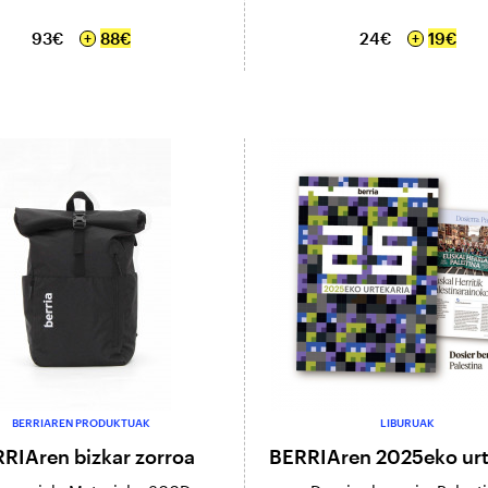
93€
88€
24€
19€
BERRIAREN PRODUKTUAK
LIBURUAK
RIAren bizkar zorroa
BERRIAren 2025eko urt