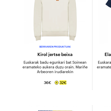
BERRIAREN PRODUKTUAK
Kirol jertse beixa
Ela
Euskarak badu egunkari bat Soinean
Euskara
eramateko aukera duzu orain. Mariñe
eramate
Arbeoren irudiarekin
36€
32€