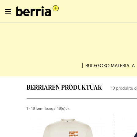
BULEGOKO MATERIALA
BERRIAREN PRODUKTUAK
19 produktu 
1 - 19 item ikusgai 19(e)tik