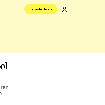
Babestu Berria
ol
aren
n