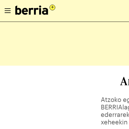
A
Atzoko eg
BERRIAlag
ederrarek
xeheekin 