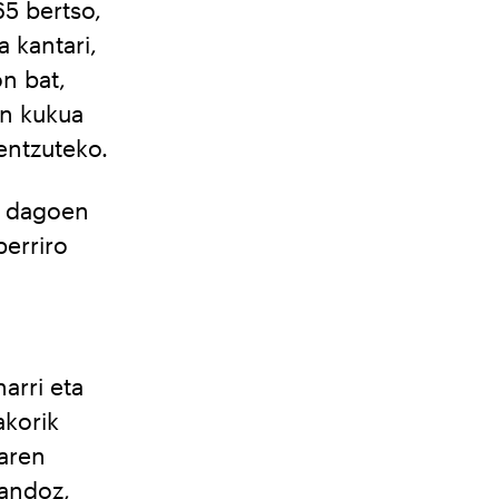
65 bertso,
 kantari,
n bat,
en kukua
 entzuteko.
n dagoen
berriro
arri eta
akorik
naren
mandoz,