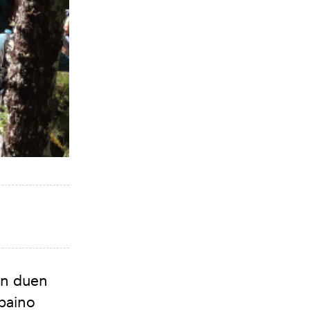
ten duen
 baino