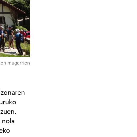
aren mugarrien
izonaren
guruko
 zuen,
 nola
ñeko