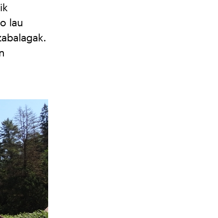
ik
o lau
zabalagak.
n