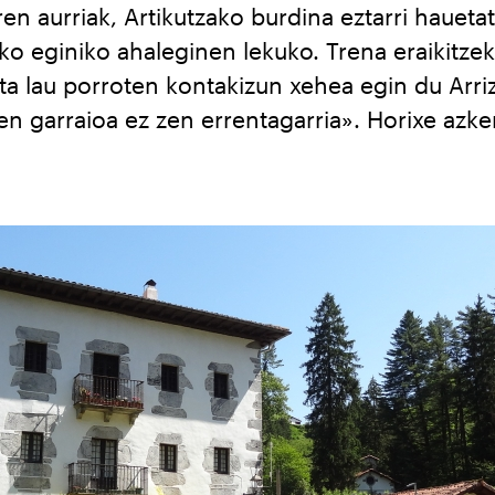
ren aurriak, Artikutzako burdina eztarri hauetat
ko eginiko ahaleginen lekuko. Trena eraikitzek
eta lau porroten kontakizun xehea egin du Arri
en garraioa ez zen errentagarria». Horixe azke