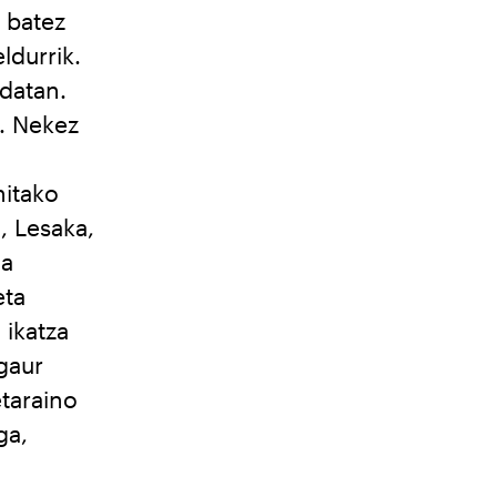
 batez
ldurrik.
datan.
a. Nekez
nitako
, Lesaka,
da
eta
ikatza
gaur
etaraino
ga,