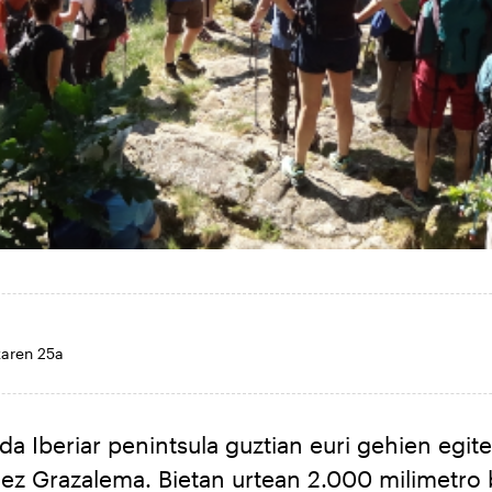
aren 25a
 da Iberiar penintsula guztian euri gehien egi
a ez Grazalema. Bietan urtean 2.000 milimetro