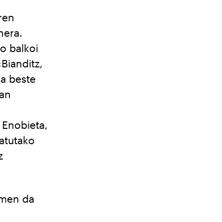
ren
hera.
o balkoi
«Bianditz,
ra beste
oan
 Enobieta,
atutako
z
emen da