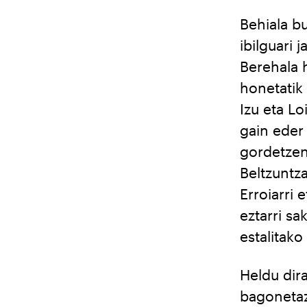
Behiala bu
ibilguari 
Berehala h
honetatik 
Izu eta Lo
gain eder 
gordetzen
Beltzuntza
Erroiarri
eztarri sa
estalitako
Heldu dir
bagonetaz