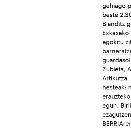
gehiago pi
beste 2.30
Bianditz 
Exkaxeko 
egokitu z
barneratz
guardasol 
Zubieta, A
Artikutza.
hesteak; 
erauzteko
egun. Biri
ezagutzen 
BERRIAren