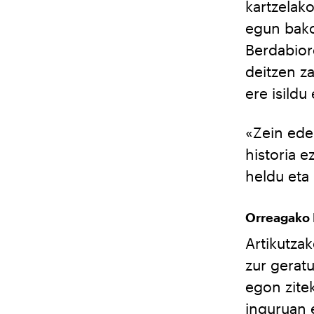
kartzelako
egun bakoi
Berdabior
deitzen za
ere isildu
«Zein ede
historia e
heldu eta
Orreagako 
Artikutza
zur gerat
egon zitek
inguruan e