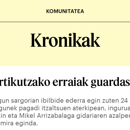
KOMUNITATEA
Kronikak
rtikutzako erraiak guardas
un sargorian ibilbide ederra egin zuten 24
unek pagadi itzaltsuen aterkipean, inguru
in eta Mikel Arrizabalaga gidariaren azalpe
mira eginda.