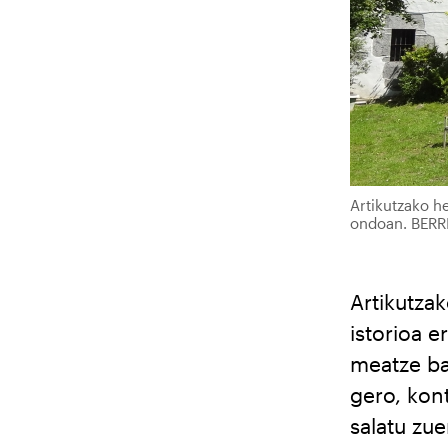
Artikutzako h
ondoan. BERR
Artikutza
istorioa e
meatze bat
gero, kon
salatu zu