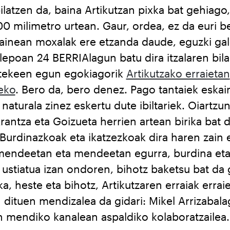
latzen da, baina Artikutzan pixka bat gehiago,
0 milimetro urtean. Gaur, ordea, ez da euri be
gainean moxalak ere etzanda daude, eguzki gal
lepoan 24 BERRIAlagun batu dira itzalaren bil
itekeen egun egokiagorik
Artikutzako erraietan
eko
. Bero da, bero denez. Pago tantaiek eskai
naturala zinez eskertu dute ibiltariek. Oiartzun
rantza eta Goizueta herrien artean birika bat 
 Burdinazkoak eta ikatzezkoak dira haren zain 
mendeetan eta mendeetan egurra, burdina eta 
 ustiatua izan ondoren, bihotz baketsu bat da 
ka, heste eta bihotz, Artikutzaren erraiak errai
dituen mendizalea da gidari: Mikel Arrizabala
 mendiko kanalean aspaldiko kolaboratzailea.