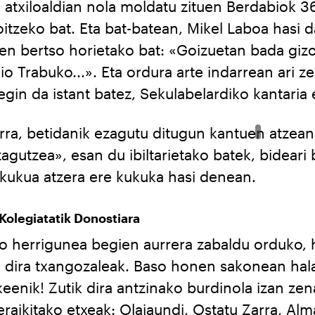
 atxiloaldian nola moldatu zituen Berdabiok 3
tzeko bat. Eta bat-batean, Mikel Laboa hasi da
en bertso horietako bat: «Goizuetan bada gizo
io Trabuko...». Eta ordura arte indarrean ari z
 egin da istant batez, Sekulabelardiko kantaria
rra, betidanik ezagutu ditugun kantuen atzea
zagutzea», esan du ibiltarietako batek, bideari 
 kukua atzera ere kukuka hasi denean.
Kolegiatatik Donostiara
ko herrigunea begien aurrera zabaldu orduko, h
u dira txangozaleak. Baso honen sakonean hal
eenik! Zutik dira antzinako burdinola izan ze
raikitako etxeak: Olajaundi, Ostatu Zarra, Al