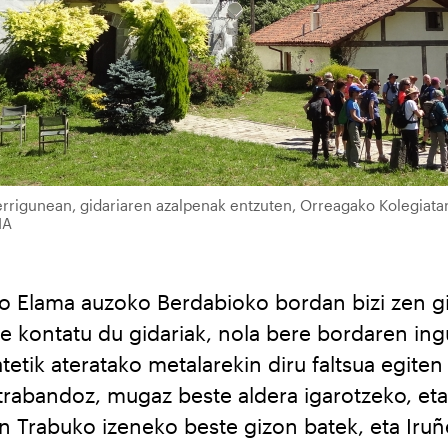
errigunean, gidariaren azalpenak entzuten, Orreagako Kolegiat
IA
ko Elama auzoko Berdabioko bordan bizi zen g
re kontatu du gidariak, nola bere bordaren in
etik ateratako metalarekin diru faltsua egiten
trabandoz, mugaz beste aldera igarotzeko, eta
en Trabuko izeneko beste gizon batek, eta Iru