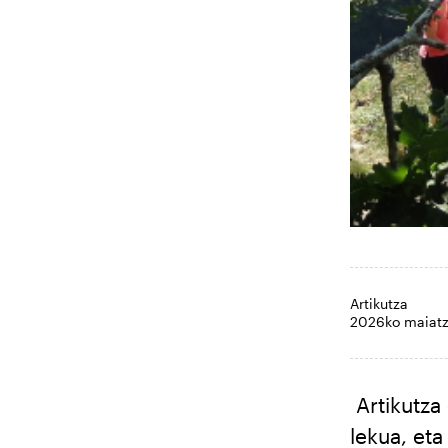
Artikutza
2026ko maiatz
Artikutza
lekua, et