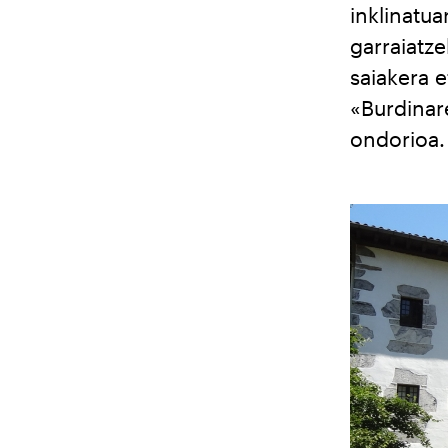
inklinatua
garraiatze
saiakera 
«Burdinar
ondorioa.