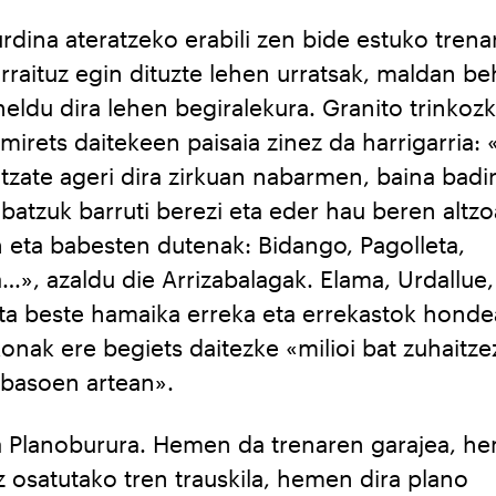
rdina ateratzeko erabili zen bide estuko trena
jarraituz egin dituzte lehen urratsak, maldan be
eldu dira lehen begiralekura. Granito trinkozk
mirets daitekeen paisaia zinez da harrigarria: 
itzate ageri dira zirkuan nabarmen, baina badi
batzuk barruti berezi eta eder hau beren altz
 eta babesten dutenak: Bidango, Pagolleta,
…», azaldu die Arrizabalagak. Elama, Urdallue,
 eta beste hamaika erreka eta errekastok honde
konak ere begiets daitezke «milioi bat zuhaitze
 basoen artean».
a Planoburura. Hemen da trenaren garajea, h
 osatutako tren trauskila, hemen dira plano