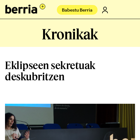
Babestu Berria
Kronikak
Eklipseen sekretuak
deskubritzen