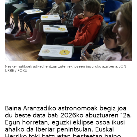
Neska-mutikoek adi-adi entzun zuten eklipseen inguruko azalpena. JON
URBE / FOKU
Baina Aranzadiko astronomoak begiz joa
du beste data bat: 2026ko abuztuaren 12a.
Egun horretan, eguzki eklipse osoa ikusi
ahalko da Iberiar penintsulan. Euskal
Herriko toki batzuetan besteetan baino