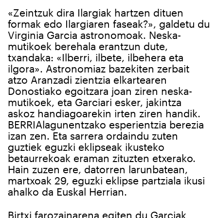
«Zeintzuk dira Ilargiak hartzen dituen
formak edo Ilargiaren faseak?», galdetu du
Virginia Garcia astronomoak. Neska-
mutikoek berehala erantzun dute,
txandaka: «Ilberri, ilbete, ilbehera eta
ilgora». Astronomiaz bazekiten zerbait
atzo Aranzadi zientzia elkartearen
Donostiako egoitzara joan ziren neska-
mutikoek, eta Garciari esker, jakintza
askoz handiagoarekin irten ziren handik.
BERRIAlagunentzako esperientzia berezia
izan zen. Eta sarrera ordaindu zuten
guztiek eguzki eklipseak ikusteko
betaurrekoak eraman zituzten etxerako.
Hain zuzen ere, datorren larunbatean,
martxoak 29, eguzki eklipse partziala ikusi
ahalko da Euskal Herrian.
Birtxi farozainarena egiten du Garciak