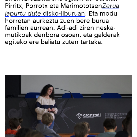
Pirritx, Porrotx eta Marimototsen
Zerua
lapurtu dute
disko-liburuan
. Eta modu
horretan aurkeztu zuen bere burua
familien aurrean. Adi-adi ziren neska-
mutikoak denbora osoan, eta galderak
egiteko ere baliatu zuten tarteka.