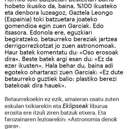
hobeto ikusiko da, baina, %100 ikusteko
eta denbora luzeagoz, Gaztela Leongo
(Espainia) toki batzuetara joateko
gomendioa egin zuen Garciak. Edo
itsasora. Edonola ere, eguzkiari
begiratzeko, betaurreko bereziak jartzea
derrigorrezkotzat jo zuen astronomoak.
Haur batek komentatu du: «Oso erosoak
dira». Beste batek argi esan du: «Ez da
ezer ikusten». Hala behar du, baina adi
egoteko ohartarazi zuen Garciak: «Ez dute
betaurreko guztiek balio: plastiko berezi
batekoak dira hauek».
Betaurrekoekin ez ezik, amaieran osatu zuten
Eklipseak
eskulan txikiarekin eta
liburua
erosita ere itzuli ziren batzuk etxera. Eta
farozainaren lezioarekin: «Astronomia denok
gara».