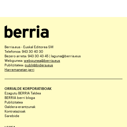
Berria.eus - Euskal Editorea SM
Telefonoa: 943 30 40 30
Bezero arreta: 943 30 43 45 | laguna@berria.eus
Webgunea:
webgunea@berria.eus
Publizitatea:
publi@bidera.eus
Harremanetan jarri
ORRIALDE KORPORATIBOAK
Ezagutu BERRIA Taldea
BERRIA berri bloga
Publizitatea
Galdera-erantzunak
Kontratazioak
Sarebide