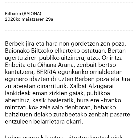
Biltxoko (BAIONA)
2026ko maiatzaren 29a
Berbek jira eta hara non gordetzen zen poza,
Baionako Biltxoko elkarteko ostatuan. Bertan
agertu ziren publiko aitzinera, atzo, Onintza
Enbeita eta Oihana Arana, zenbait bertso
kantatzera, BERRIA egunkariko orrialdeetan
egunero idazten dituzten Berben poza eta Jira
zutabeetan oinarriturik. Xalbat Alzugarai
lankideak eman zizkien gaiak, publikoa
abertituz, kasik hasieratik, hura ere «franko
mintzatuko» zela saio denboran, beharko
baitzituen delako zutabeetako zenbait pasarte
entzuleen belarrietara ekarri.
Lehen agurrak kantatu zituzten bertsolariek,