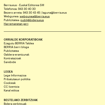
Berria.eus - Euskal Editorea SM
Telefonoa: 943 30 40 30
Bezero arreta: 943 30 43 45 | laguna@berria.eus
Webgunea:
webgunea@berria.eus
Publizitatea:
publi@bidera.eus
Harremanetan jarri
ORRIALDE KORPORATIBOAK
Ezagutu BERRIA Taldea
BERRIA berri bloga
Publizitatea
Galdera-erantzunak
Kontratazioak
Sarebide
LEGEA
Lege Informazioa
Pribatutasun politika
Cookieak
CC lizentzia
Kanal etikoa
BESTELAKO ZERBITZUAK
Bidera zerbitzuak