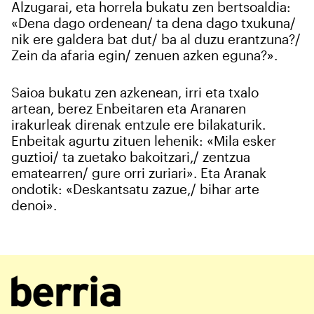
Alzugarai, eta horrela bukatu zen bertsoaldia:
«Dena dago ordenean/ ta dena dago txukuna/
nik ere galdera bat dut/ ba al duzu erantzuna?/
Zein da afaria egin/ zenuen azken eguna?».
Saioa bukatu zen azkenean, irri eta txalo
artean, berez Enbeitaren eta Aranaren
irakurleak direnak entzule ere bilakaturik.
Enbeitak agurtu zituen lehenik: «Mila esker
guztioi/ ta zuetako bakoitzari,/ zentzua
ematearren/ gure orri zuriari». Eta Aranak
ondotik: «Deskantsatu zazue,/ bihar arte
denoi».