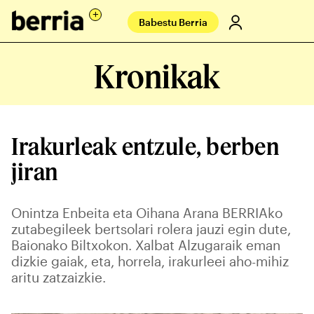
Babestu Berria
Kronikak
Irakurleak entzule, berben
jiran
Onintza Enbeita eta Oihana Arana BERRIAko
zutabegileek bertsolari rolera jauzi egin dute,
Baionako Biltxokon. Xalbat Alzugaraik eman
dizkie gaiak, eta, horrela, irakurleei aho-mihiz
aritu zatzaizkie.