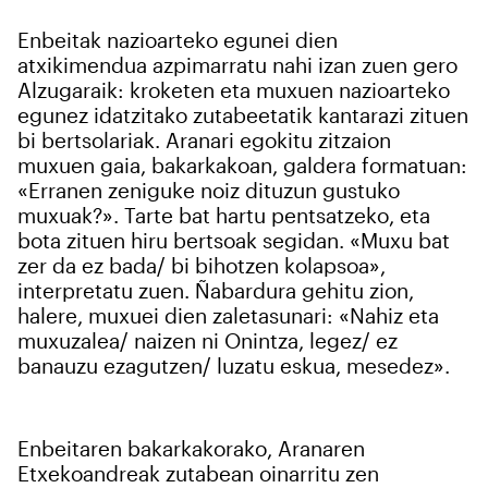
baliatzen gara. Ohar hau onartuz gero, teknologia hori
Enbeitak nazioarteko egunei dien
erabiltzeko baimen esplizitua ematen diguzu.
Gehiago
atxikimendua azpimarratu nahi izan zuen gero
irakurri
Alzugaraik: kroketen eta muxuen nazioarteko
egunez idatzitako zutabeetatik kantarazi zituen
bi bertsolariak. Aranari egokitu zitzaion
muxuen gaia, bakarkakoan, galdera formatuan:
«Erranen zeniguke noiz dituzun gustuko
muxuak?». Tarte bat hartu pentsatzeko, eta
bota zituen hiru bertsoak segidan. «Muxu bat
zer da ez bada/ bi bihotzen kolapsoa»,
interpretatu zuen. Ñabardura gehitu zion,
halere, muxuei dien zaletasunari: «Nahiz eta
muxuzalea/ naizen ni Onintza, legez/ ez
banauzu ezagutzen/ luzatu eskua, mesedez».
Enbeitaren bakarkakorako, Aranaren
Etxekoandreak zutabean oinarritu zen