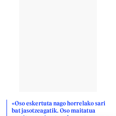
«Oso eskertuta nago horrelako sari
bat jasotzeagatik. Oso maitatua