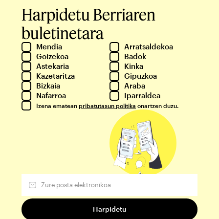
Harpidetu Berriaren
buletinetara
Mendia
Arratsaldekoa
Goizekoa
Badok
Astekaria
Kinka
Kazetaritza
Gipuzkoa
Bizkaia
Araba
Nafarroa
Iparraldea
Izena ematean
pribatutasun politika
onartzen duzu.