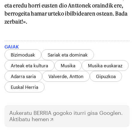
eta eredu horri eusten dio Anttonek oraindik ere,
berrogeita hamar urteko ibilbidearen ostean. Bada
zerbait!».
GAIAK
Bizimoduak
Sariak eta dominak
Arteak eta kultura
Musika
Musika euskaraz
Adarra saria
Valverde, Antton
Gipuzkoa
Euskal Herria
Aukeratu
BERRIA
gogoko iturri gisa Googlen.
Aktibatu hemen