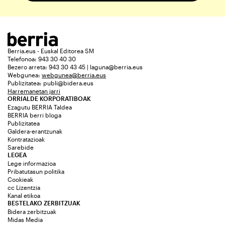
Berria.eus - Euskal Editorea SM
Telefonoa: 943 30 40 30
Bezero arreta: 943 30 43 45 | laguna@berria.eus
Webgunea:
webgunea@berria.eus
Publizitatea:
publi@bidera.eus
Harremanetan jarri
ORRIALDE KORPORATIBOAK
Ezagutu BERRIA Taldea
BERRIA berri bloga
Publizitatea
Galdera-erantzunak
Kontratazioak
Sarebide
LEGEA
Lege informazioa
Pribatutasun politika
Cookieak
cc Lizentzia
Kanal etikoa
BESTELAKO ZERBITZUAK
Bidera zerbitzuak
Midas Media