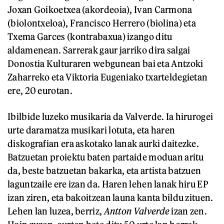
Joxan Goikoetxea (akordeoia), Ivan Carmona
(biolontxeloa), Francisco Herrero (biolina) eta
Txema Garces (kontrabaxua) izango ditu
aldamenean. Sarrerak gaur jarriko dira salgai
Donostia Kulturaren webgunean bai eta Antzoki
Zaharreko eta Viktoria Eugeniako txarteldegietan
ere, 20 eurotan.
Ibilbide luzeko musikaria da Valverde. Ia hirurogei
urte daramatza musikari lotuta, eta haren
diskografian era askotako lanak aurki daitezke.
Batzuetan proiektu baten partaide moduan aritu
da, beste batzuetan bakarka, eta artista batzuen
laguntzaile ere izan da. Haren lehen lanak hiru EP
izan ziren, eta bakoitzean launa kanta bildu zituen.
Lehen lan luzea, berriz,
Antton Valverde
izan zen.