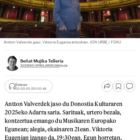
Antton Valverde gaur, Viktoria Eugenia antzokian. JON URBE / FOKU
Beñat Mujika Telleria
2025EKO APIRILAREN 29A
11:05
Entzun
00:00:00
00:00:48
Antton Valverdek jaso du Donostia Kulturaren
2025eko Adarra saria. Sarituak, urtero bezala,
kontzertua emango du Musikaren Europako
Egunean; alegia, ekainaren 21ean. Viktoria
Eugenian izango da, 19:30ean. Egun horretan,