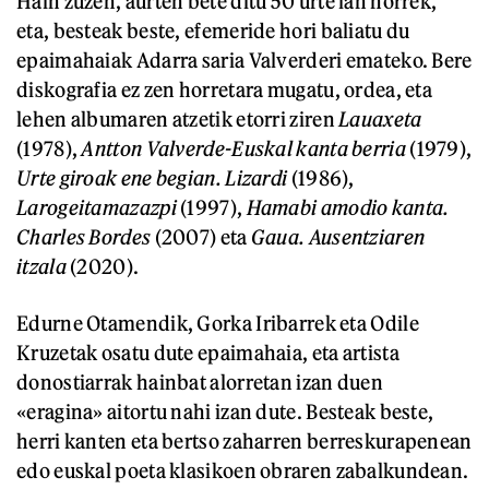
Hain zuzen, aurten bete ditu 50 urte lan horrek,
eta, besteak beste, efemeride hori baliatu du
epaimahaiak Adarra saria Valverderi emateko. Bere
diskografia ez zen horretara mugatu, ordea, eta
lehen albumaren atzetik etorri ziren
Lauaxeta
(1978),
Antton Valverde-Euskal kanta berria
(1979),
Urte giroak ene begian. Lizardi
(1986),
Larogeitamazazpi
(1997),
Hamabi amodio kanta.
Charles Bordes
(2007) eta
Gaua. Ausentziaren
itzala
(2020).
Edurne Otamendik, Gorka Iribarrek eta Odile
Kruzetak osatu dute epaimahaia, eta artista
donostiarrak hainbat alorretan izan duen
«eragina» aitortu nahi izan dute. Besteak beste,
herri kanten eta bertso zaharren berreskurapenean
edo euskal poeta klasikoen obraren zabalkundean.