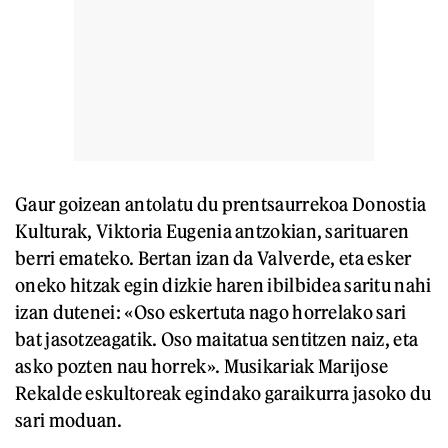
Gaur goizean antolatu du prentsaurrekoa Donostia
Kulturak, Viktoria Eugenia antzokian, sarituaren
berri emateko. Bertan izan da Valverde, eta esker
oneko hitzak egin dizkie haren ibilbidea saritu nahi
izan dutenei: «Oso eskertuta nago horrelako sari
bat jasotzeagatik. Oso maitatua sentitzen naiz, eta
asko pozten nau horrek». Musikariak Marijose
Rekalde eskultoreak egindako garaikurra jasoko du
sari moduan.