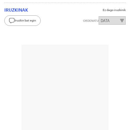
IRUZKINAK
Ez dago iruzkinik
Iruzkin bat egin
ORDENATU