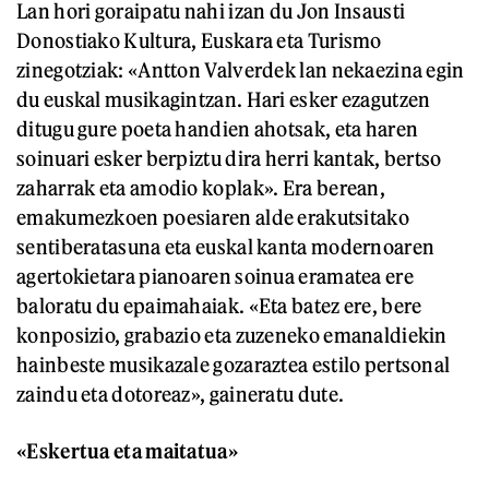
Lan hori goraipatu nahi izan du Jon Insausti
Donostiako Kultura, Euskara eta Turismo
zinegotziak: «Antton Valverdek lan nekaezina egin
du euskal musikagintzan. Hari esker ezagutzen
ditugu gure poeta handien ahotsak, eta haren
soinuari esker berpiztu dira herri kantak, bertso
zaharrak eta amodio koplak». Era berean,
emakumezkoen poesiaren alde erakutsitako
sentiberatasuna eta euskal kanta modernoaren
agertokietara pianoaren soinua eramatea ere
baloratu du epaimahaiak. «Eta batez ere, bere
konposizio, grabazio eta zuzeneko emanaldiekin
hainbeste musikazale gozaraztea estilo pertsonal
zaindu eta dotoreaz», gaineratu dute.
«Eskertua eta maitatua»