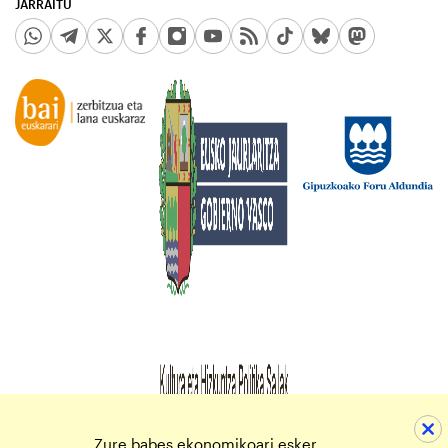
JARRAITU
Zure babes ekonomikoari esker