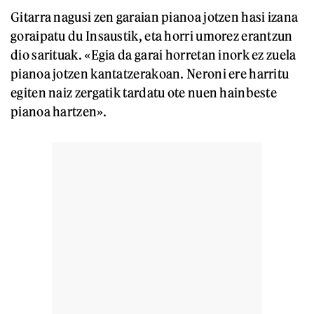
Gitarra nagusi zen garaian pianoa jotzen hasi izana
goraipatu du Insaustik, eta horri umorez erantzun
dio sarituak. «Egia da garai horretan inork ez zuela
pianoa jotzen kantatzerakoan. Neroni ere harritu
egiten naiz zergatik tardatu ote nuen hainbeste
pianoa hartzen».