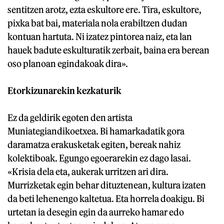
sentitzen arotz, ezta eskultore ere. Tira, eskultore,
pixka bat bai, materiala nola erabiltzen dudan
kontuan hartuta. Ni izatez pintorea naiz, eta lan
hauek badute eskulturatik zerbait, baina era berean
oso planoan egindakoak dira».
Etorkizunarekin kezkaturik
Ez da geldirik egoten den artista
Muniategiandikoetxea. Bi hamarkadatik gora
daramatza erakusketak egiten, bereak nahiz
kolektiboak. Egungo egoerarekin ez dago lasai.
«Krisia dela eta, aukerak urritzen ari dira.
Murrizketak egin behar dituztenean, kultura izaten
da beti lehenengo kaltetua. Eta horrela doakigu. Bi
urtetan ia desegin egin da aurreko hamar edo