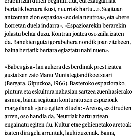
erabili izan duten begiratu dut, eta ezaugarriak
bertatik bertara ikusi, neurriak hartu...». Segituan
antzeman zion espazioa «ez dela neutroa», eta «bere
horretan duela indarra». «Espazioarekin berarekin
jolastu behar duzu. Kontran joatea oso zaila izaten
da. Banekien gutxi gorabehera nondik joan zitekeen,
baina bertatik bertara egiaztatu nahi nuen».
«Babes gisa» lan aukera desberdinak prest izatea
gustatzen zaio Manu Muniategiandikoetxeari
(Bergara, Gipuzkoa, 1966). Basteroko espaziorako,
pintura eta eskultura nahasian sartzea zuenhasierako
asmoa, baina segituan konturatu zen espazioak
margolanak «jan» egiten zituela: «Aretoa, ez dirudien
arren, oso handia da. Neurriak hartu artean
engainatu egiten du. Kultur etxe gehienetako aretoak
izaten dira gela arruntak, lauki zuzenak. Baina,