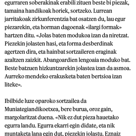
egurraren soberakinak erabili zituen beste bi piezak,
tamaina handikoak horiek, sortzeko. Lurrean
jarritakoak zirkunferentzia bat osatzen du, lau egur
piezarekin, eta horman dagoenak «ilargi formak»
hartzen ditu. «Jolas baten modukoa izan da niretzat.
Piezekin jolasten hasi, eta forma desberdinak
agertzen dira, eta hainbat sortzaileren eraginak
azaltzen zaizkit. Abangoardien lengoaia moduko bat.
Beste batzuen hizkuntzarekin jolastea izan da asmoa.
Aurreko mendeko erakusketa baten bertsioa izan
liteke».
Ibilbide luze oparoko sortzailea da
Muniategiandikoetxea, bere burua, oroz gain,
margolaritzat duena. «Nik ez dut pieza hauetako
egurra landu. Egurra ekarri egin didate, eta nik
muntaketa lana egin dut, piezekin jolastu. Eznaiz