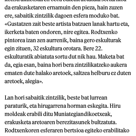
da erakusketaren ernamuin den pieza, hain zuzen
ere, sabaitik zintzilik dagoen esfera moduko bat.
«Gustatzen zait beste artista batzuen lanak hartu eta,
ikerketa baten ondoren, nire egitea. Rodtxenko
pintorea izan zen aurrenik, baina gero eskulturak
egin zituen, 32 eskultura orotara. Bere 22.
eskulturatik abiatuta sortu dut nik hau. Maketa bat
da, egia esan, baina hori bera zintzilikatzeko aukera
ematen dute halako aretoek, saltzea helburu ez duten
aretoek, alegia».
Lan hori sabaitik zintzilik, beste bat lurrean
paraturik, eta hirugarrena horman eskegita. Hiru
moldeak erabili ditu Muniategiandikoetxeak,
erakusketa aretoaren berezitasunek bultzatuta.
Rodtxenkoren esferaren bertsioa egiteko erabilitako