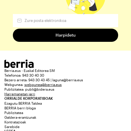
Berria.eus - Euskal Editorea SM
Telefonoa: 943 30 40 30
Bezero arreta: 943 30 43 45 | laguna@berria.eus
Webgunea:
webgunea@berria.eus
Publizitatea:
publi@bidera.eus
Harremanetan jarri
ORRIALDE KORPORATIBOAK
Ezagutu BERRIA Taldea
BERRIA berri bloga
Publizitatea
Galdera-erantzunak
Kontratazioak
Sarebide
LEGEA