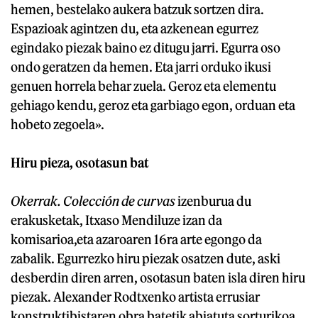
hemen, bestelako aukera batzuk sortzen dira.
Espazioak agintzen du, eta azkenean egurrez
egindako piezak baino ez ditugu jarri. Egurra oso
ondo geratzen da hemen. Eta jarri orduko ikusi
genuen horrela behar zuela. Geroz eta elementu
gehiago kendu, geroz eta garbiago egon, orduan eta
hobeto zegoela».
Hiru pieza, osotasun bat
Okerrak. Colección de curvas
izenburua du
erakusketak, Itxaso Mendiluze izan da
komisarioa,eta azaroaren 16ra arte egongo da
zabalik. Egurrezko hiru piezak osatzen dute, aski
desberdin diren arren, osotasun baten isla diren hiru
piezak. Alexander Rodtxenko artista errusiar
konstruktibistaren obra batetik abiatuta sorturikoa