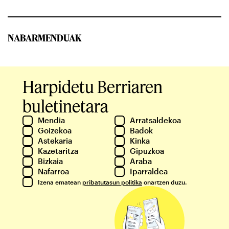
NABARMENDUAK
Harpidetu Berriaren
buletinetara
Mendia
Arratsaldekoa
Goizekoa
Badok
Astekaria
Kinka
Kazetaritza
Gipuzkoa
Bizkaia
Araba
Nafarroa
Iparraldea
Izena ematean
pribatutasun politika
onartzen duzu.