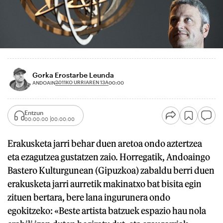
Gorka Erostarbe Leunda
2011KO URRIAREN 13A
ANDOAIN
00:00
Entzun
00:00:00
00:00:00
Erakusketa jarri behar duen aretoa ondo aztertzea
eta ezagutzea gustatzen zaio. Horregatik, Andoaingo
Bastero Kulturgunean (Gipuzkoa) zabaldu berri duen
erakusketa jarri aurretik makinatxo bat bisita egin
zituen bertara, bere lana ingurunera ondo
egokitzeko: «Beste artista batzuek espazio hau nola