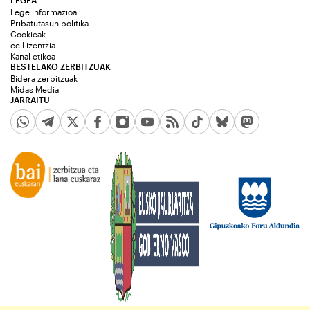
Lege informazioa
Pribatutasun politika
Cookieak
cc Lizentzia
Kanal etikoa
BESTELAKO ZERBITZUAK
Bidera zerbitzuak
Midas Media
JARRAITU