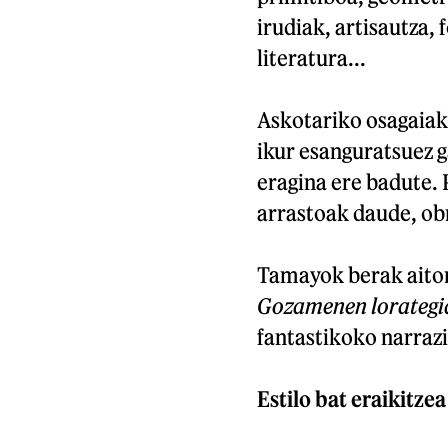
irudiak, artisautza, 
literatura...
Askotariko osagaiak
ikur esanguratsuez g
eragina ere badute. 
arrastoak daude, ob
Tamayok berak aitor
Gozamenen lorategi
fantastikoko narrazi
Estilo bat eraikitzea