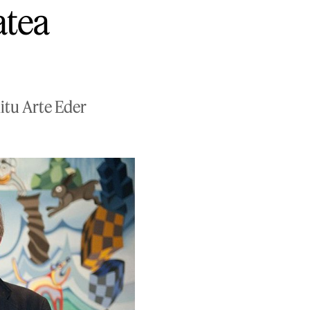
atea
itu Arte Eder