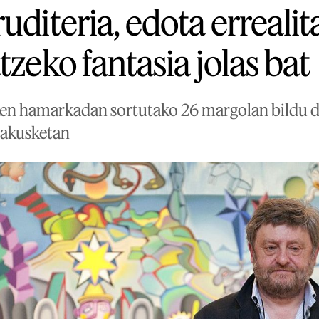
uditeria, edota errealit
tzeko fantasia jolas bat
en hamarkadan sortutako 26 margolan bildu d
rakusketan