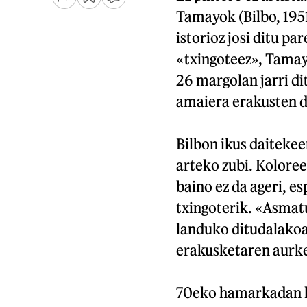
Tamayok (Bilbo, 1951
istorioz josi ditu pa
«txingoteez», Tama
26 margolan jarri di
amaiera erakusten d
Bilbon ikus daiteke
arteko zubi. Koloree
baino ez da ageri, es
txingoterik. «Asmatu
landuko ditudalakoa
erakusketaren aurk
70eko hamarkadan ha