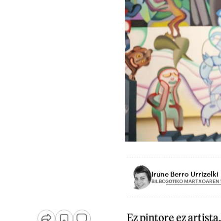
Irune Berro Urrizelki
2011KO MARTXOAREN 
BILBO
Ez pintore ez artist