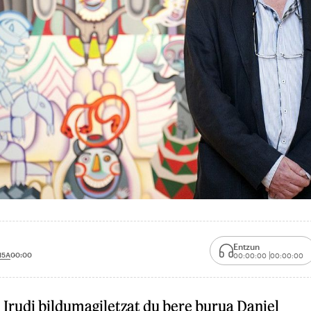
Entzun
15A
00:00
00:00:00
00:00:00
a. Irudi bildumagiletzat du bere burua Daniel