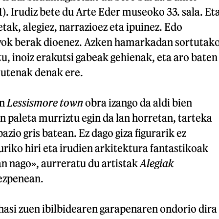
). Irudiz bete du Arte Eder museoko 33. sala. Et
retak, alegiez, narrazioez eta ipuinez. Edo
yok berak dioenez. Azken hamarkadan sortutak
tu, inoiz erakutsi gabeak gehienak, eta aro baten
utenak denak ere.
en
Lessismore town
obra izango da aldi bien
n paleta murriztu egin da lan horretan, tarteka
pazio gris batean. Ez dago giza figurarik ez
riko hiri eta irudien arkitektura fantastikoak
n nago», aurreratu du artistak
Alegiak
ezpenean.
si zuen ibilbidearen garapenaren ondorio dira