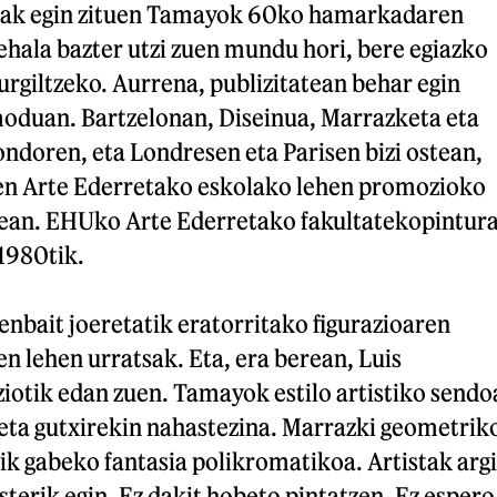
tak egin zituen Tamayok 60ko hamarkadaren
hala bazter utzi zuen mundu hori, bere egiazko
rgiltzeko. Aurrena, publizitatean behar egin
moduan. Bartzelonan, Diseinua, Marrazketa eta
 ondoren, eta Londresen eta Parisen bizi ostean,
 zen Arte Ederretako eskolako lehen promozioko
70ean. EHUko Arte Ederretako fakultatekopintur
 1980tik.
bait joeretatik eratorritako figurazioaren
en lehen urratsak. Eta, era berean, Luis
iotik edan zuen. Tamayok estilo artistiko sendo
 eta gutxirekin nahastezina. Marrazki geometrik
ik gabeko fantasia polikromatikoa. Artistak argi
sterik egin. Ez dakit hobeto pintatzen. Ez espero