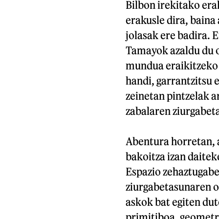
Bilbon irekitako er
erakusle dira, baina 
jolasak ere badira. 
Tamayok azaldu du or
mundua eraikitzeko 
handi, garrantzitsu 
zeinetan pintzelak 
zabalaren ziurgabet
Abentura horretan, 
bakoitza izan daitek
Espazio zehaztugabea
ziurgabetasunaren oz
askok bat egiten du
primitiboa, geometria