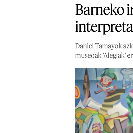
Barneko ir
interpreta
Daniel Tamayok azk
museoak 'Alegiak' e