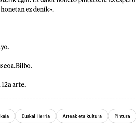
 honetan ez denik».
yo.
seoa.Bilbo.
12a arte.
zkaia
Euskal Herria
Arteak eta kultura
Pintura