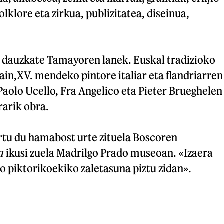
folklore eta zirkua, publizitatea, diseinua,
 dauzkate Tamayoren lanek. Euskal tradizioko
ain,XV. mendeko pintore italiar eta flandriarren
Paolo Ucello, Fra Angelico eta Pieter Brueghelen
rarik obra.
tu du hamabost urte zituela Boscoren
a
ikusi zuela Madrilgo Prado museoan. «Izaera
o piktorikoekiko zaletasuna piztu zidan».