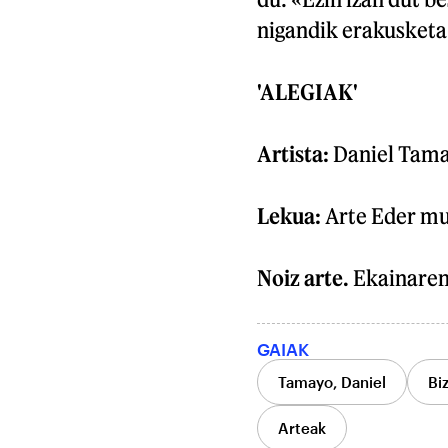
nigandik erakusketa
'ALEGIAK'
Artista:
Daniel Tama
Lekua:
Arte Eder mu
Noiz arte.
Ekainaren 
GAIAK
Tamayo, Daniel
Bi
Arteak