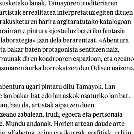
akusketako lanak. Tamayoren iruditeriaren
artistak errealitatea interpretatuz egiten dituen
Erakusketaren harira argitaratutako katalogoan
ain arte pintura «jostailuz beteriko fantasia
laborategia» izan dela berarentzat. «Abentura
eta bakar baten protagonista sentitzen naiz,
arraunak diren koadroaren espazioan, eta ozeano
asunaren aurka borrokatzen den Odiseo naizen»
abentura ugari pintatu ditu Tamayok. Lan
e lan bakar bat edo lan askok osaturiko lan bat.
n, hau da, artistak aipatzen duen
eano zabalean, irudi, egoera eta pertsonaia
te. Mundu andanak. Horien artean daude arte
, alfabetoa, zeinu eta ikurrak, grafitiak, erlijio