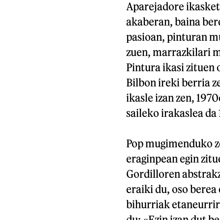
Aparejadore ikaske
akaberan, baina bere
pasioan, pinturan mu
zuen, marrazkilari 
Pintura ikasi zituen
Bilbon ireki berria
ikasle izan zen, 19
saileko irakaslea da
Pop mugimenduko zen
eraginpean egin zitu
Gordilloren abstrakz
eraiki du, oso berea
bihurriak etaneurrir
du: «Ezin izan dut be