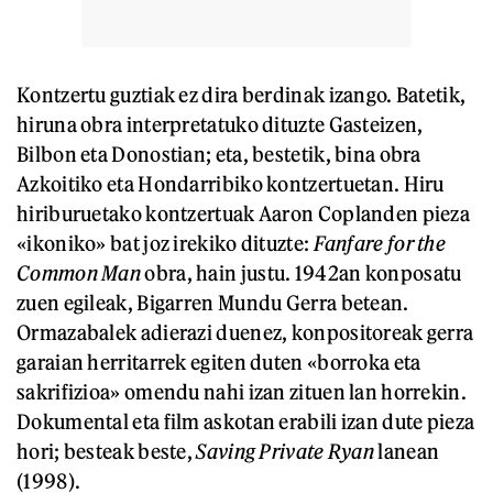
Kontzertu guztiak ez dira berdinak izango. Batetik,
hiruna obra interpretatuko dituzte Gasteizen,
Bilbon eta Donostian; eta, bestetik, bina obra
Azkoitiko eta Hondarribiko kontzertuetan. Hiru
hiriburuetako kontzertuak Aaron Coplanden pieza
«ikoniko» bat joz irekiko dituzte:
Fanfare for the
Common Man
obra, hain justu. 1942an konposatu
zuen egileak, Bigarren Mundu Gerra betean.
Ormazabalek adierazi duenez, konpositoreak gerra
garaian herritarrek egiten duten «borroka eta
sakrifizioa» omendu nahi izan zituen lan horrekin.
Dokumental eta film askotan erabili izan dute pieza
hori; besteak beste,
Saving Private Ryan
lanean
(1998).