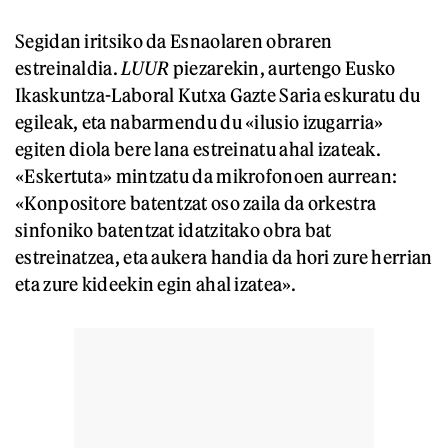
Segidan iritsiko da Esnaolaren obraren
estreinaldia.
LUUR
piezarekin, aurtengo Eusko
Ikaskuntza-Laboral Kutxa Gazte Saria eskuratu du
egileak, eta nabarmendu du «ilusio izugarria»
egiten diola bere lana estreinatu ahal izateak.
«Eskertuta» mintzatu da mikrofonoen aurrean:
«Konpositore batentzat oso zaila da orkestra
sinfoniko batentzat idatzitako obra bat
estreinatzea, eta aukera handia da hori zure herrian
eta zure kideekin egin ahal izatea».