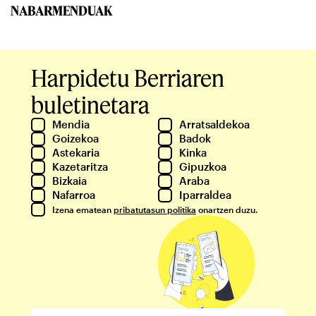
NABARMENDUAK
Harpidetu Berriaren
buletinetara
Mendia
Arratsaldekoa
Goizekoa
Badok
Astekaria
Kinka
Kazetaritza
Gipuzkoa
Bizkaia
Araba
Nafarroa
Iparraldea
Izena ematean
pribatutasun politika
onartzen duzu.