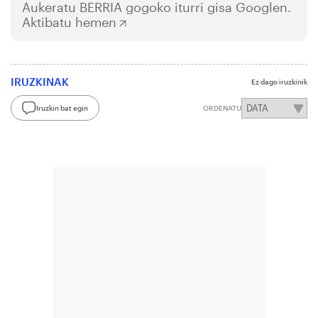
Aukeratu
BERRIA
gogoko iturri gisa Googlen.
Aktibatu hemen
IRUZKINAK
Ez dago iruzkinik
Iruzkin bat egin
ORDENATU