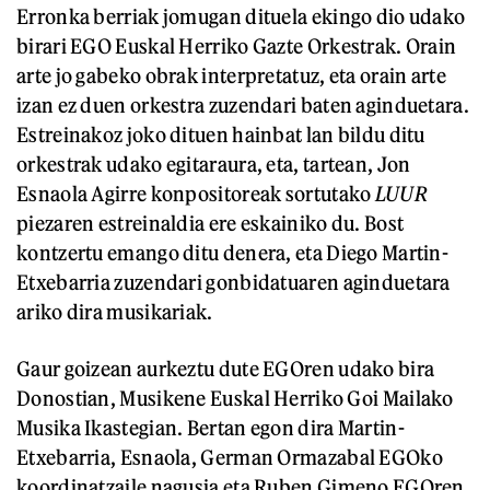
Erronka berriak jomugan dituela ekingo dio udako
birari EGO Euskal Herriko Gazte Orkestrak. Orain
arte jo gabeko obrak interpretatuz, eta orain arte
izan ez duen orkestra zuzendari baten aginduetara.
Estreinakoz joko dituen hainbat lan bildu ditu
orkestrak udako egitaraura, eta, tartean, Jon
Esnaola Agirre konpositoreak sortutako
LUUR
piezaren estreinaldia ere eskainiko du. Bost
kontzertu emango ditu denera, eta Diego Martin-
Etxebarria zuzendari gonbidatuaren aginduetara
ariko dira musikariak.
Gaur goizean aurkeztu dute EGOren udako bira
Donostian, Musikene Euskal Herriko Goi Mailako
Musika Ikastegian. Bertan egon dira Martin-
Etxebarria, Esnaola, German Ormazabal EGOko
koordinatzaile nagusia eta Ruben Gimeno EGOren