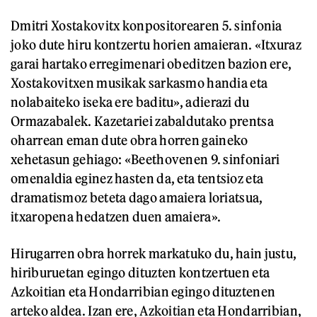
Dmitri Xostakovitx konpositorearen 5. sinfonia
joko dute hiru kontzertu horien amaieran. «Itxuraz
garai hartako erregimenari obeditzen bazion ere,
Xostakovitxen musikak sarkasmo handia eta
nolabaiteko iseka ere baditu», adierazi du
Ormazabalek. Kazetariei zabaldutako prentsa
oharrean eman dute obra horren gaineko
xehetasun gehiago: «Beethovenen 9. sinfoniari
omenaldia eginez hasten da, eta tentsioz eta
dramatismoz beteta dago amaiera loriatsua,
itxaropena hedatzen duen amaiera».
Hirugarren obra horrek markatuko du, hain justu,
hiriburuetan egingo dituzten kontzertuen eta
Azkoitian eta Hondarribian egingo dituztenen
arteko aldea. Izan ere, Azkoitian eta Hondarribian,