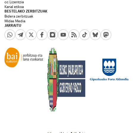
cc Lizentzia
Kanal etikoa
BESTELAKO ZERBITZUAK
Bidera zerbitzuak
Midas Media
JARRAITU