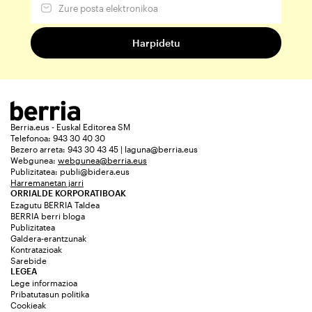
Berria.eus - Euskal Editorea SM
Telefonoa: 943 30 40 30
Bezero arreta: 943 30 43 45 | laguna@berria.eus
Webgunea:
webgunea@berria.eus
Publizitatea:
publi@bidera.eus
Harremanetan jarri
ORRIALDE KORPORATIBOAK
Ezagutu BERRIA Taldea
BERRIA berri bloga
Publizitatea
Galdera-erantzunak
Kontratazioak
Sarebide
LEGEA
Lege informazioa
Pribatutasun politika
Cookieak