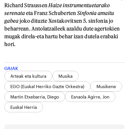
Richard Straussen
Haize instrumentuetarako
serenata
eta Franz Schuberten
Sinfonia amaitu
gabea
joko dituzte Xostakovitxen 5. sinfonia jo
beharrean. Antolatzaileek azaldu dute agertokien
mugak direla-eta hartu behar izan dutela erabaki
hori.
GAIAK
Arteak eta kultura
Musika
EGO (Euskal Herriko Gazte Orkestra)
Musikene
Martin Etxebarria, Diego
Esnaola Agirre, Jon
Euskal Herria