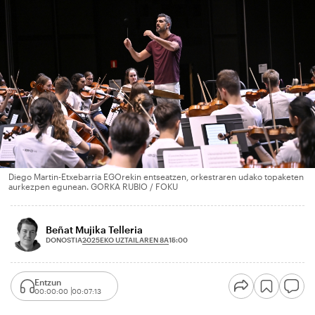
Diego Martin-Etxebarria EGOrekin entseatzen, orkestraren udako topaketen
aurkezpen egunean. GORKA RUBIO / FOKU
Beñat Mujika Telleria
2025EKO UZTAILAREN 8A
DONOSTIA
15:00
Entzun
00:00:00
00:07:13