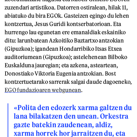
zuzendari artistikoa. Datorren ostiralean, hilak 11,
abiatuko du bira EGOk. Gasteizen egingo du lehen
kontzertua, Jesus Guridi kontserbatorioan. Eta
hurrengo lau egunetan ere emanaldiak eskainiko
ditu: larunbatean Azkoitiko Baztartxo antzokian
(Gipuzkoa); igandean Hondarribiko Itsas Etxea
auditoriumean (Gipuzkoa); astelehenean Bilboko
Euskalduna jauregian; eta azkena, asteartean,
Donostiako Viktoria Eugenia antzokian. Bost
kontzertuetarako sarrerak salgai daude dagoeneko,
EGO fundazioaren webgunean
.
«Polita den edozerk xarma galtzen du
lana bilakatzen den unean. Orkestra
gazte batekin zaudenean, aldiz,
xarma horrek hor jarraitzen du, eta