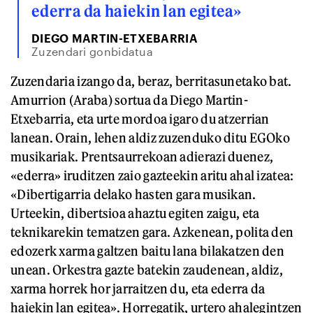
ederra da haiekin lan egitea»
DIEGO MARTIN-ETXEBARRIA
Zuzendari gonbidatua
Zuzendaria izango da, beraz, berritasunetako bat.
Amurrion (Araba) sortua da Diego Martin-
Etxebarria, eta urte mordoa igaro du atzerrian
lanean. Orain, lehen aldiz zuzenduko ditu EGOko
musikariak. Prentsaurrekoan adierazi duenez,
«ederra» iruditzen zaio gazteekin aritu ahal izatea:
«Dibertigarria delako hasten gara musikan.
Urteekin, dibertsioa ahaztu egiten zaigu, eta
teknikarekin tematzen gara. Azkenean, polita den
edozerk xarma galtzen baitu lana bilakatzen den
unean. Orkestra gazte batekin zaudenean, aldiz,
xarma horrek hor jarraitzen du, eta ederra da
haiekin lan egitea». Horregatik, urtero ahalegintzen