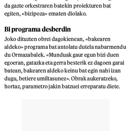
da gazte orkestraren batekin proiekturen bat
egiten, «bizipoza» ematen diolako.
Bi programa desberdin
Joko dituzten obrei dagokienean, «bakearen
aldeko» programa bat antolatu dutela nabarmendu
du Ormazabalek. «Munduak gaur egun bizi duen
egoeran, gatazka eta gerra besterik ez dagoen garai
batean, bakearen aldeko keinu bat egin nahi izan
dugu, betiere umiltasunez». Obrak aukeratzeko,
hortaz, parametro jakin batzuei erreparatu diete.