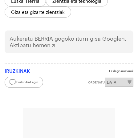
Euskal Herria
Zientzia eta teknologia
Giza eta gizarte zientziak
Aukeratu
BERRIA
gogoko iturri gisa Googlen.
Aktibatu hemen
IRUZKINAK
Ez dago iruzkinik
Iruzkin bat egin
ORDENATU