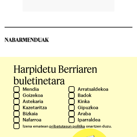
NABARMENDUAK
Harpidetu Berriaren
buletinetara
Mendia
Arratsaldekoa
Goizekoa
Badok
Astekaria
Kinka
Kazetaritza
Gipuzkoa
Bizkaia
Araba
Nafarroa
Iparraldea
Izena ematean
pribatutasun politika
onartzen duzu.