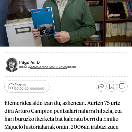
Iñigo Astiz
2012KO MARTXOAREN 3A
IRUÑEA
00:00
Entzun
00:00:00
00:00:00
Efemeridea alde izan du, azkenean. Aurten 75 urte
dira Arturo Campion pentsalari nafarra hil zela, eta
hari buruzko ikerketa bat kaleratu berri du Emilio
Majuelo historialariak orain. 2006an irabazi zuen