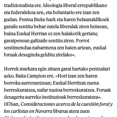
tradizionalista ere. Ideologia liberal errepublikano
eta federalekoa zen, eta boluntario ere izan zen
gudan. Pentsa liteke hark eta haren belaunaldikoek
garaile sentitu behar zutela liberalak ziren heinean,
baina Euskal Herrian ez zen halakorik gertatu;
garaipenean galtzaile sentitu ziren. Porrot
sentimendua nabarmena zen haien artean, euskal
foruak deseginda gelditu zirelako».
Horrek markatu egin zituen garai hartako pentsalari
asko. Baita Campion ere. «Hori izan zen haren
borroka aurrerantzean; Euskal Herritzat zuena
berreskuratzea, nafar nazioa berreskuratzea. Foruak
desagertu aurreko instituzioak berreskuratzea».
1876an,
Consideraciones acerca de la cuestión foral y
los carlistas en Navarra
liburua atera zuen