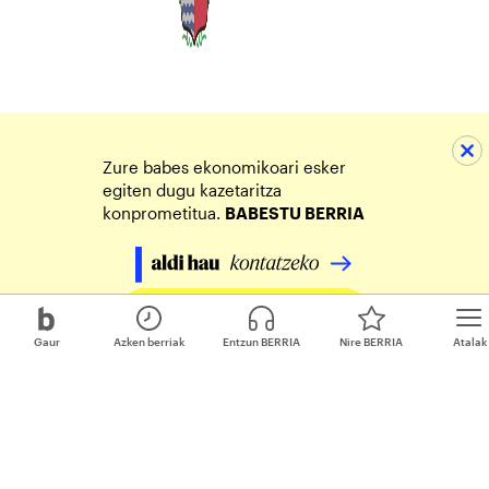
Zure babes ekonomikoari esker
egiten dugu kazetaritza
konprometitua.
BABESTU BERRIA
Egin zure ekarpena
Gaur
Azken berriak
Entzun BERRIA
Nire BERRIA
Atalak