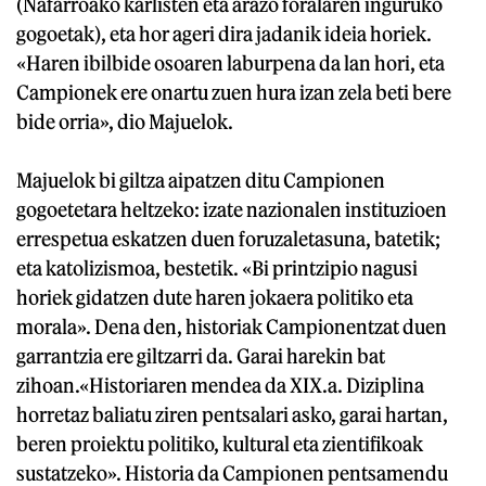
(Nafarroako karlisten eta arazo foralaren inguruko
gogoetak), eta hor ageri dira jadanik ideia horiek.
«Haren ibilbide osoaren laburpena da lan hori, eta
Campionek ere onartu zuen hura izan zela beti bere
bide orria», dio Majuelok.
Majuelok bi giltza aipatzen ditu Campionen
gogoetetara heltzeko: izate nazionalen instituzioen
errespetua eskatzen duen foruzaletasuna, batetik;
eta katolizismoa, bestetik. «Bi printzipio nagusi
horiek gidatzen dute haren jokaera politiko eta
morala». Dena den, historiak Campionentzat duen
garrantzia ere giltzarri da. Garai harekin bat
zihoan.«Historiaren mendea da XIX.a. Diziplina
horretaz baliatu ziren pentsalari asko, garai hartan,
beren proiektu politiko, kultural eta zientifikoak
sustatzeko». Historia da Campionen pentsamendu