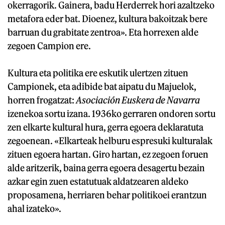
okerragorik. Gainera, badu Herderrek hori azaltzeko
metafora eder bat. Dioenez, kultura bakoitzak bere
barruan du grabitate zentroa». Eta horrexen alde
zegoen Campion ere.
Kultura eta politika ere eskutik ulertzen zituen
Campionek, eta adibide bat aipatu du Majuelok,
horren frogatzat:
Asociación Euskera de Navarra
izenekoa sortu izana. 1936ko gerraren ondoren sortu
zen elkarte kultural hura, gerra egoera deklaratuta
zegoenean. «Elkarteak helburu espresuki kulturalak
zituen egoera hartan. Giro hartan, ez zegoen foruen
alde aritzerik, baina gerra egoera desagertu bezain
azkar egin zuen estatutuak aldatzearen aldeko
proposamena, herriaren behar politikoei erantzun
ahal izateko».