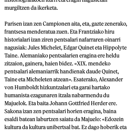
murgiltzen da ikerketa.
Parisen izan zen Campionen aita, eta, gazte zenerako,
frantsesa menderatua zuen. Eta Frantziako hiru
historialari izan ziren pentsalari nafarraren oinarri
nagusiak: Jules Michelet, Edgar Quinet eta Hippolyte
Taine. Alemaniako pentsalarien eragina ere heldu
zitzaion, gainera, haien bidez. «XIX. mendeko
pentsalari alemaniarrik handienak daude Quinet,
Taine eta Micheleten atzean». Esaterako, Alexander
von Humboldt hizkuntzalari eta garai hartako
humanista ezagunaren itzala nabarmendu du
Majuelok. Eta baita Johann Gottfried Herder ere.
Sakona izan zen pentsalari horien eragina, baina
esaldi batean laburtzen saiatu da Majuelo: «Edozein
kultura da kultura unibertsal bat. Ez dago hoberik eta