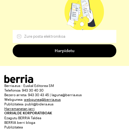
Berria.eus - Euskal Editorea SM
Telefonoa: 943 30 40 30
Bezero arreta: 943 30 43 45 | laguna@berria.eus
Webgunea:
webgunea@berria.eus
Publizitatea:
publi@bidera.eus
Harremanetan jarri
ORRIALDE KORPORATIBOAK
Ezagutu BERRIA Taldea
BERRIA berri bloga
Publizitatea