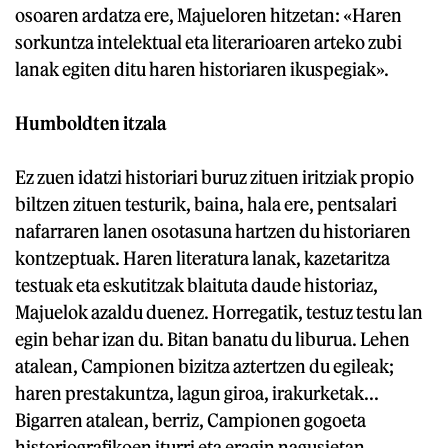
osoaren ardatza ere, Majueloren hitzetan: «Haren
sorkuntza intelektual eta literarioaren arteko zubi
lanak egiten ditu haren historiaren ikuspegiak».
Humboldten itzala
Ez zuen idatzi historiari buruz zituen iritziak propio
biltzen zituen testurik, baina, hala ere, pentsalari
nafarraren lanen osotasuna hartzen du historiaren
kontzeptuak. Haren literatura lanak, kazetaritza
testuak eta eskutitzak blaituta daude historiaz,
Majuelok azaldu duenez. Horregatik, testuz testu lan
egin behar izan du. Bitan banatu du liburua. Lehen
atalean, Campionen bizitza aztertzen du egileak;
haren prestakuntza, lagun giroa, irakurketak...
Bigarren atalean, berriz, Campionen gogoeta
historiografikoen iturri eta eragin nagusietan