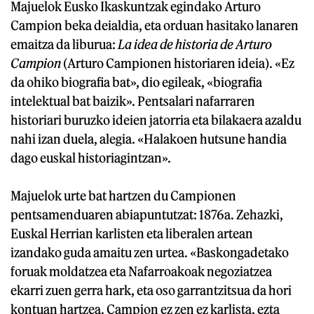
Majuelok Eusko Ikaskuntzak egindako Arturo
Campion beka deialdia, eta orduan hasitako lanaren
emaitza da liburua:
La idea de historia de Arturo
Campion
(Arturo Campionen historiaren ideia). «Ez
da ohiko biografia bat», dio egileak, «biografia
intelektual bat baizik». Pentsalari nafarraren
historiari buruzko ideien jatorria eta bilakaera azaldu
nahi izan duela, alegia. «Halakoen hutsune handia
dago euskal historiagintzan».
Majuelok urte bat hartzen du Campionen
pentsamenduaren abiapuntutzat: 1876a. Zehazki,
Euskal Herrian karlisten eta liberalen artean
izandako guda amaitu zen urtea. «Baskongadetako
foruak moldatzea eta Nafarroakoak negoziatzea
ekarri zuen gerra hark, eta oso garrantzitsua da hori
kontuan hartzea. Campion ez zen ez karlista, ezta