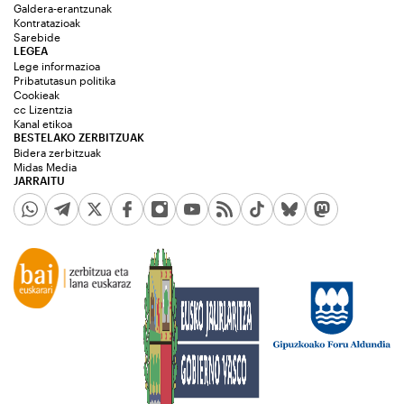
Galdera-erantzunak
Kontratazioak
Sarebide
LEGEA
Lege informazioa
Pribatutasun politika
Cookieak
cc Lizentzia
Kanal etikoa
BESTELAKO ZERBITZUAK
Bidera zerbitzuak
Midas Media
JARRAITU