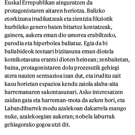
Euskal Errepublikan ainguratzen da
protagonistaren aitaren heriotza. Balizko
etorkizuna irudikatzeak eta zientzia fikziotik
hurbileko genero baten bitartez kontatzeak,
gainera, aukera eman dio umorea erabiltzeko,
parodia eta hiperbolea baliatuz. Egia da bi
baliabideok testuari bizitasuna eman diotela
komikotasuna erantsi dioten heinean; zenbaitetan,
baina, protagonistaren dolu prozesutik gehiegi
atera nauten sentsazioa izan dut, eta iruditu zait
kasu horietan espazioa kendu zaiola alaba-aita
harremanaren sakontasunari. Asko interesatzen
zaidan gaia eta harreman-mota da azken hori, eta
Labandibarrek modu azalekoan dakarrela esango
nuke, azalekoegian aukeran; nobela laburrak
gehiagorako gogoa utzi dit.