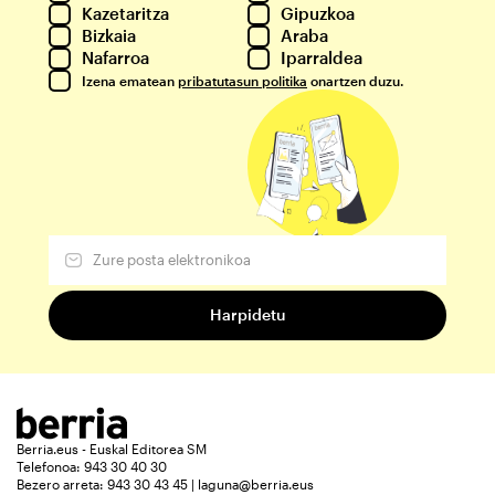
Kazetaritza
Gipuzkoa
Bizkaia
Araba
Nafarroa
Iparraldea
Izena ematean
pribatutasun politika
onartzen duzu.
Berria.eus - Euskal Editorea SM
Telefonoa: 943 30 40 30
Bezero arreta: 943 30 43 45 | laguna@berria.eus