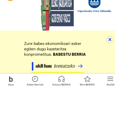
Zure babes ekonomikoari esker
egiten dugu kazetaritza
konprometitua.
BABESTU BERRIA
Egin zure ekarpena
Gaur
Azken berriak
Entzun BERRIA
Nire BERRIA
Atalak