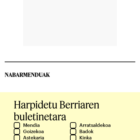
NABARMENDUAK
Harpidetu Berriaren
buletinetara
Mendia
Arratsaldekoa
Goizekoa
Badok
Astekaria
Kinka