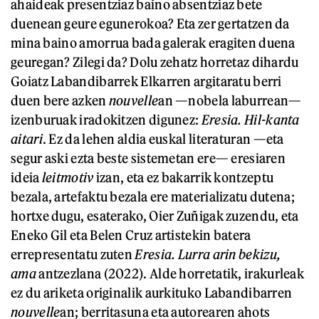
ahaideak presentziaz baino absentziaz bete
duenean geure egunerokoa? Eta zer gertatzen da
mina baino amorrua bada galerak eragiten duena
geuregan? Zilegi da? Dolu zehatz horretaz dihardu
Goiatz Labandibarrek Elkarren argitaratu berri
duen bere azken
nouvelle
an —nobela laburrean—
izenburuak iradokitzen digunez:
Eresia. Hil-kanta
aitari
. Ez da lehen aldia euskal literaturan —eta
segur aski ezta beste sistemetan ere— eresiaren
ideia
leitmotiv
izan, eta ez bakarrik kontzeptu
bezala, artefaktu bezala ere materializatu dutena;
hortxe dugu, esaterako, Oier Zuñigak zuzendu, eta
Eneko Gil eta Belen Cruz artistekin batera
errepresentatu zuten
Eresia. Lurra arin bekizu,
ama
antzezlana (2022). Alde horretatik, irakurleak
ez du ariketa originalik aurkituko Labandibarren
nouvelle
an; berritasuna eta autorearen ahots