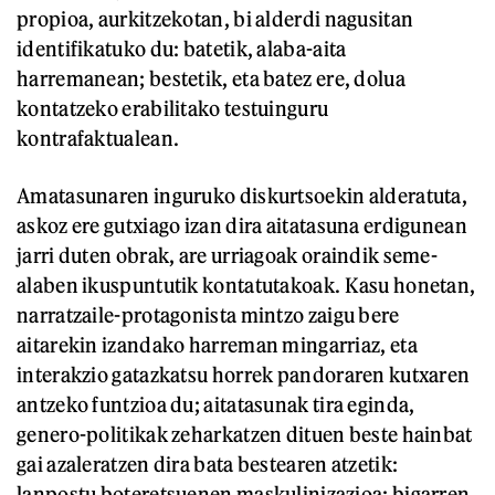
propioa, aurkitzekotan, bi alderdi nagusitan
identifikatuko du: batetik, alaba-aita
harremanean; bestetik, eta batez ere, dolua
kontatzeko erabilitako testuinguru
kontrafaktualean.
Amatasunaren inguruko diskurtsoekin alderatuta,
askoz ere gutxiago izan dira aitatasuna erdigunean
jarri duten obrak, are urriagoak oraindik seme-
alaben ikuspuntutik kontatutakoak. Kasu honetan,
narratzaile-protagonista mintzo zaigu bere
aitarekin izandako harreman mingarriaz, eta
interakzio gatazkatsu horrek pandoraren kutxaren
antzeko funtzioa du; aitatasunak tira eginda,
genero-politikak zeharkatzen dituen beste hainbat
gai azaleratzen dira bata bestearen atzetik:
lanpostu boteretsuenen maskulinizazioa; bigarren