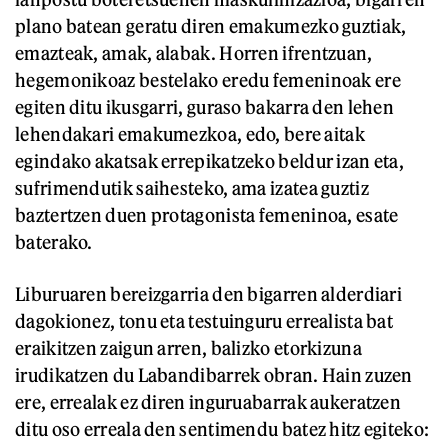
plano batean geratu diren emakumezko guztiak,
emazteak, amak, alabak. Horren ifrentzuan,
hegemonikoaz bestelako eredu femeninoak ere
egiten ditu ikusgarri, guraso bakarra den lehen
lehendakari emakumezkoa, edo, bere aitak
egindako akatsak errepikatzeko beldur izan eta,
sufrimendutik saihesteko, ama izatea guztiz
baztertzen duen protagonista femeninoa, esate
baterako.
Liburuaren bereizgarria den bigarren alderdiari
dagokionez, tonu eta testuinguru errealista bat
eraikitzen zaigun arren, balizko etorkizuna
irudikatzen du Labandibarrek obran. Hain zuzen
ere, errealak ez diren inguruabarrak aukeratzen
ditu oso erreala den sentimendu batez hitz egiteko: