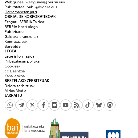
Webgunea:
webgunea@berria.eus
Publizitatea:
publi@bidera.eus
Harremanetan jarri
ORRIALDE KORPORATIBOAK
Ezagutu BERRIA Taldea
BERRIA berri bloga
Publizitatea
Galdera-erantzunak
Kontratazioak
Sarebide
LEGEA
Lege informazioa
Pribatutasun politika
Cookieak
cc Lizentzia
Kanal etikoa
BESTELAKO ZERBITZUAK
Bidera zerbitzuak
Midas Media
JARRAITU