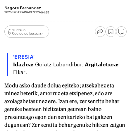
Nagore Fernandez
2025EKO EKAINAREN 22A
04:25
Entzun
00:00:00
00:03:57
'ERESIA'
Idazlea:
Goiatz Labandibar.
Argitaletxea:
Elkar.
Modu asko daude dolua egiteko; atsekabez eta
minez beterik, amorruz eta etsipenez, edo are
axolagabetasunez ere. Izan ere, zer sentitu behar
genuke besteen bizitzetan geurean baino
presenteago egon den senitarteko bat galtzen
dugunean? Zer sentitu behar genuke hiltzen zaigun