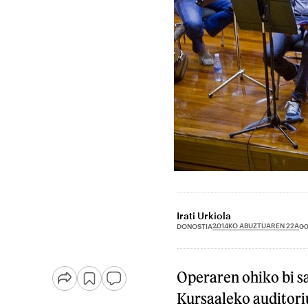
Irati Urkiola
2014KO ABUZTUAREN 22A
DONOSTIA
00
Operaren ohiko bi s
Kursaaleko auditor