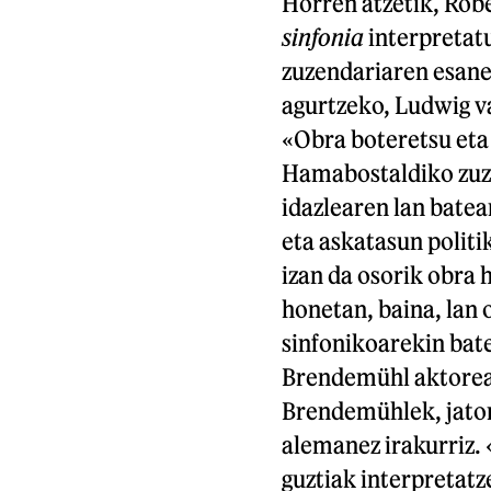
Horren atzetik, Ro
sinfonia
interpretat
zuzendariaren esane
agurtzeko, Ludwig 
«Obra boteretsu eta 
Hamabostaldiko zuz
idazlearen lan batea
eta askatasun politi
izan da osorik obra 
honetan, baina, lan 
sinfonikoarekin bat
Brendemühl aktorea 
Brendemühlek, jator
alemanez irakurriz.
guztiak interpretatz