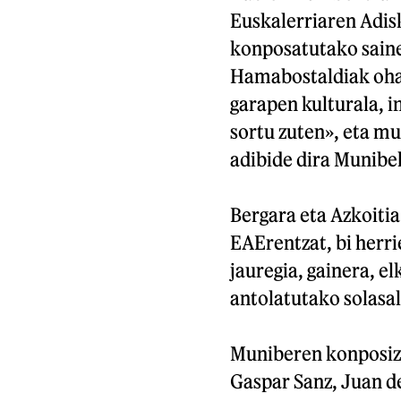
Euskalerriaren Adisk
konposatutako saine
Hamabostaldiak ohar
garapen kulturala, i
sortu zuten», eta mu
adibide dira Munibe
Bergara eta Azkoitia
EAErentzat, bi herri
jauregia, gainera, 
antolatutako solasal
Muniberen konposizi
Gaspar Sanz, Juan d