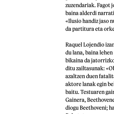
zuzendariak. Fagot j
baina alderdi narrat
«Ilusio handiz jaso 
da partitura eta ork
Raquel Lojendio izan
du lana, baina lehen
bikaina da jatorrizk
ditu zailtasunak: «O
azaltzen duen fatalit
aktore lanak egin be
baitu. Testuaren gai
Gainera, Beethovenen
diogu Beethoveni; h