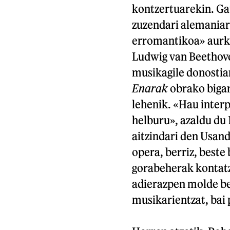
kontzertuarekin. Ga
zuzendari alemaniar
erromantikoa» aurke
Ludwig van Beethov
musikagile donostia
Enarak
obrako bigar
lehenik. «Hau interp
helburu», azaldu du
aitzindari den Usand
opera, berriz, beste
gorabeherak kontatze
adierazpen molde ber
musikarientzat, bai 