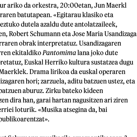
ur ariko da orkestra, 20:00etan, Jun Maerkl
raren batutapean. «Egitarau klasiko eta
ztuko dutela azaldu dute antolatzaileek,
en, Robert Schumann eta Jose Maria Usandizaga
rraren obrak interpretatuz. Usandizagaren
ren ekitaldiko
Pantomima
lana joko dute
retatuz, Euskal Herriko kultura sustatzea dugu
 Maerklek. Drama lirikoa da euskal operaren
izagaren hori; zarzuela, aditu batzuen ustez, eta
 batzuen aburuz. Zirku bateko kideen
n dira han, garai hartan nagusitzen ari ziren
riei loturik. «Musika atsegina da, bai
publikoarentzat».