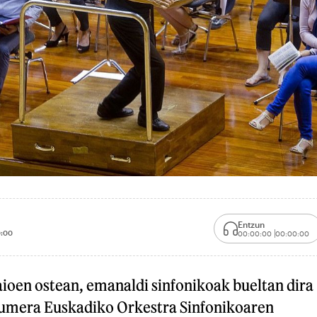
Entzun
:00
00:00:00
00:00:00
aioen ostean, emanaldi sinfonikoak bueltan dira
iumera Euskadiko Orkestra Sinfonikoaren