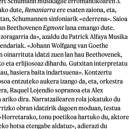
bert Schumann musikagile erromantikoaren
3.
uko dute,
Renaniarra
ere esaten zaiona, eta,
tan, Schumannen sinfoniarik «ederrena». Saioa
van Beethovenen
Egmont
lana emango dute.
zoragarria da», azaldu du Patrick Alfaya Musika
endariak. «Johann Wolfgang van Goethe
n oinarrituta idatzi zuen lan hau Beethovenek,
ko eta erlijiosoaz dihardu. Gutxitan interpretatu
hau, hasiera baita indartsuena». Kontzertu
osoa entzuteko aukera izango da, eta, orkestra
era, Raquel Lojendio sopranoa eta Alex
ariko dira. Narratzailearen rola jokatuko du
rizko obran idatzirik dagoen moduan, testua
 «Horretarako, tonu poetikoa hartuko du, aktore
eko hotsa etengabe aldatuz», adierazi du