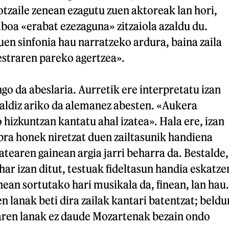
otzaile zenean ezagutu zuen aktoreak lan hori,
iboa «erabat ezezaguna» zitzaiola azaldu du.
nuen sinfonia hau narratzeko ardura, baina zaila
estraren pareko agertzea».
go da abeslaria. Aurretik ere interpretatu izan
 aldiz ariko da alemanez abesten. «Aukera
o hizkuntzan kantatu ahal izatea». Hala ere, izan
bra honek niretzat duen zailtasunik handiena
atearen gainean argia jarri beharra da. Bestalde,
har izan ditut, testuak fideltasun handia eskatze
nean sortutako hari musikala da, finean, lan hau.
 lanak beti dira zailak kantari batentzat; beldu
aren lanak ez daude Mozartenak bezain ondo