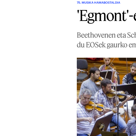
75. MUSIKA HAMABOSTALDIA
'Egmont'-e
Beethovenen eta Sc
du EOSek gaurko e