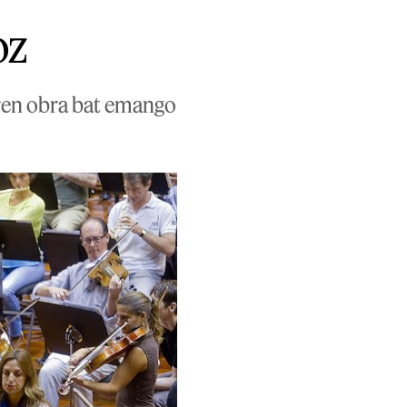
oz
ren obra bat emango