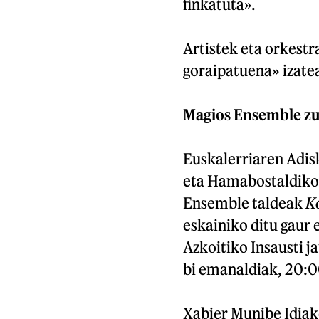
finkatuta».
Artistek eta orkest
goraipatuena» izate
Magios Ensemble z
Euskalerriaren Adis
eta Hamabostaldiko 
Ensemble taldeak
K
eskainiko ditu gaur 
Azkoitiko Insausti j
bi emanaldiak, 20:0
Xabier Munibe Idiak