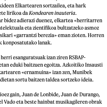
ideen Elkartearen sortzailea, eta hark
te lirikoa da
Kondearen inauteria
.
 bidez adierazi duenez, elkartea «herritarren
ntelektuala eta zientifikoa bultzatzeko asmoz
sikari «garrantzi berezia» eman zioten. Horren
k konposatutako lanak.
 herri esanguratsuak izan ziren RSBAP-
etan eduki baitzuen egoitza. Azkoitiko Insausti
elkartearen «ernamuina» izan zen, Munibek
dietan sortu baitzen taldea sortzeko ideia.
oez gain, Juan de Lonbide, Juan de Durango,
el Vado eta beste hainbat musikagileren obrak