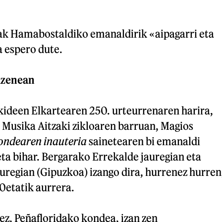
rak Hamabostaldiko emanaldirik «aipagarri eta
a espero dute.
uzenean
kideen Elkartearen 250. urteurrenaren harira,
Musika Aitzaki zikloaren barruan, Magios
ondearen inauteria
sainetearen bi emanaldi
eta bihar. Bergarako Errekalde jauregian eta
auregian (Gipuzkoa) izango dira, hurrenez hurren
0etatik aurrera.
ez, Peñafloridako kondea, izan zen