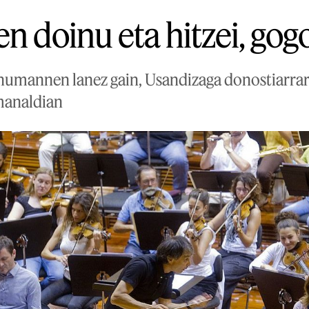
n doinu eta hitzei, gog
humannen lanez gain, Usandizaga donostiarra
manaldian