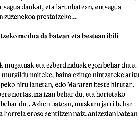
entsegua daukat, eta larunbatean, entsegua
 zuzenekoa prestatzeko...
rtzeko modua da batean eta bestean ibili
iek mugatuak eta ezberdinduak egon behar dute.
murgildu naiteke, baina ezingo nintzateke aritu
peko hiru lanetan, edo Mararen beste hirutan.
ere nortasuna izan behar du, eta horietako
 behar dut. Azken batean, maskara jarri behar
a horrela eroso sentitzen naiz, antzezlan batean