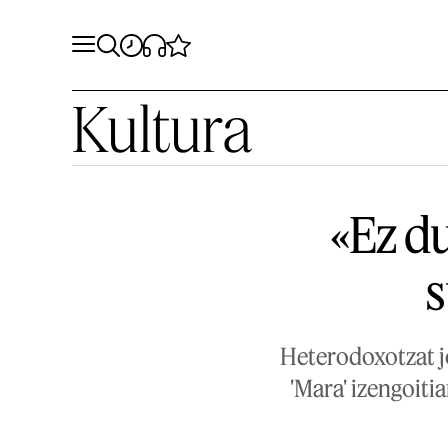
Kultura
«Ez du
s
Heterodoxotzat jo
'Mara' izengoitia