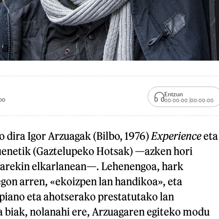
Entzun
00
00:00:00
00:00:00
o dira Igor Arzuagak (Bilbo, 1976)
Experience
eta
uenetik (Gaztelupeko Hotsak) —azken hori
riarekin elkarlanean—. Lehenengoa, hark
gon arren, «ekoizpen lan handikoa», eta
 piano eta ahotserako prestatutako lan
a biak, nolanahi ere, Arzuagaren egiteko modu