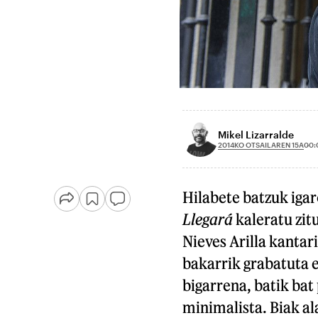
Mikel Lizarralde
2014KO OTSAILAREN 15A
00:
Hilabete batzuk igar
Llegará
kaleratu zit
Nieves Arilla kanta
bakarrik grabatuta e
bigarrena, batik bat
minimalista. Biak al