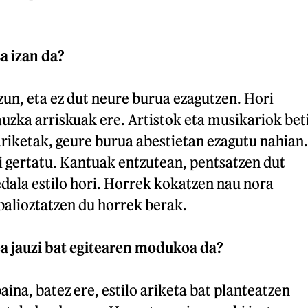
a izan da?
zun, eta ez dut neure burua ezagutzen. Hori
auzka arriskuak ere. Artistok eta musikariok bet
 ariketak, geure burua abestietan ezagutu nahian.
ori gertatu. Kantuak entzutean, pentsatzen dut
dala estilo hori. Horrek kokatzen nau nora
balioztatzen du horrek berak.
ea jauzi bat egitearen modukoa da?
baina, batez ere, estilo ariketa bat planteatzen