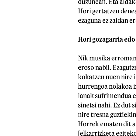
duzunean. Eta aldak
Hori gertatzen dene
ezaguna ez zaidan e
Hori gozagarria edo
Nik musika erromant
eroso nabil. Ezagutz
kokatzen nuen nire i
hurrengoa nolakoa iz
lanak sufrimendua ed
sinetsi nahi. Ez dut 
nire tresna guztiekin
Horrek ematen dit a
[elkarrizketa egitek