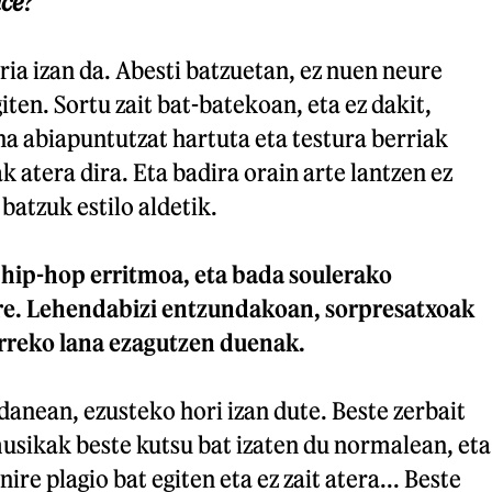
ce
?
rria izan da. Abesti batzuetan, ez nuen neure
iten. Sortu zait bat-batekoan, eta ez dakit,
na abiapuntutzat hartuta eta testura berriak
k atera dira. Eta badira orain arte lantzen ez
batzuk estilo aldetik.
 hip-hop erritmoa, eta bada soulerako
re. Lehendabizi entzundakoan, sorpresatxoak
urreko lana ezagutzen duenak.
danean, ezusteko hori izan dute. Beste zerbait
usikak beste kutsu bat izaten du normalean, eta
nire plagio bat egiten eta ez zait atera... Beste