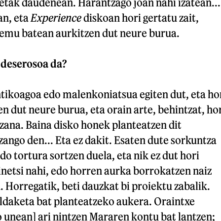
etak daudenean. Harantzago joan nahi izatean...
an, eta
Experience
diskoan hori gertatu zait,
remu batean aurkitzen dut neure burua.
 deserosoa da?
ikoagoa edo malenkoniatsua egiten dut, eta ho
en dut neure burua, eta orain arte, behintzat, ho
zana. Baina disko honek planteatzen dit
ango den... Eta ez dakit. Esaten dute sorkuntza
o tortura sortzen duela, eta nik ez dut hori
sinetsi nahi, edo horren aurka borrokatzen naiz
. Horregatik, beti dauzkat bi proiektu zabalik.
ldaketa bat planteatzeko aukera. Oraintxe
o unean] ari nintzen Mararen kontu bat lantzen;