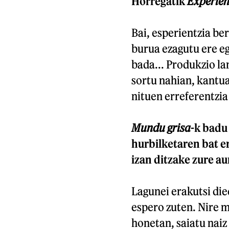
Horregatik
Experien
Bai, esperientzia be
burua ezagutu ere eg
bada... Produkzio la
sortu nahian, kantua
nituen erreferentzia 
Mundu grisa
-k badu
hurbilketaren bat e
izan ditzake zure a
Lagunei erakutsi die
espero zuten. Nire m
honetan, saiatu naiz 