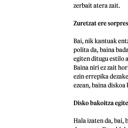
zerbait atera zait.
Zuretzat ere sorpres
Bai, nik kantuak ent
polita da, baina bad
egiten ditugu estilo
Baina niri ez zait h
ezin errepika dezake
ezean, baina diskoa 
Disko bakoitza egit
Hala izaten da, bai, 