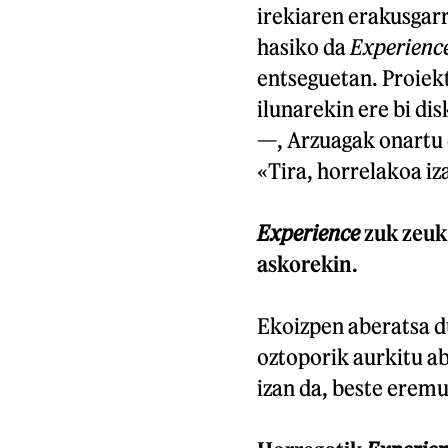
irekiaren erakusgarr
hasiko da
Experienc
entseguetan. Proiek
ilunarekin ere bi di
—, Arzuagak onartu d
«Tira, horrelakoa iz
Experience
zuk zeuk
askorekin.
Ekoizpen aberatsa du
oztoporik aurkitu ab
izan da, beste eremu