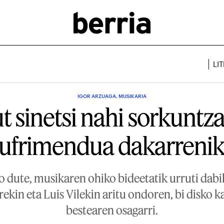
LI
IGOR ARZUAGA. MUSIKARIA
t sinetsi nahi sorkuntz
ufrimendua dakarreni
 dute, musikaren ohiko bideetatik urruti dabilen
rekin eta Luis Vilekin aritu ondoren, bi disko k
bestearen osagarri.