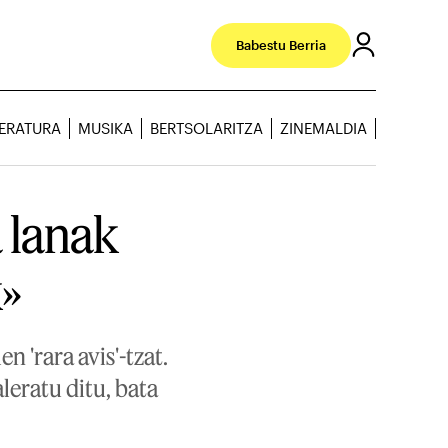
Babestu Berria
TERATURA
MUSIKA
BERTSOLARITZA
ZINEMALDIA
a lanak
k»
 'rara avis'-tzat.
aleratu ditu, bata