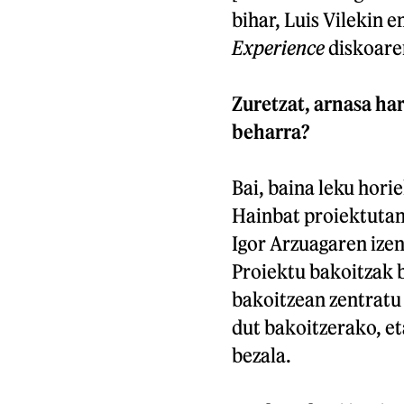
bihar, Luis Vilekin 
Experience
diskoaren
Zuretzat, arnasa ha
beharra?
Bai, baina leku hor
Hainbat proiektutan 
Igor Arzuagaren izen
Proiektu bakoitzak b
bakoitzean zentratu
dut bakoitzerako, et
bezala.