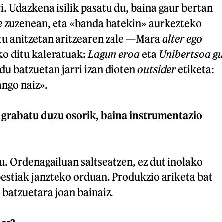
i. Udazkena isilik pasatu du, baina gaur bertan
e
zuzenean, eta «banda batekin» aurkezteko
tu anitzetan aritzearen zale —Mara
alter ego
sko ditu kaleratuak:
Lagun eroa
eta
Unibertsoa g
u batzuetan jarri izan dioten
outsider
etiketa:
ango naiz».
 grabatu duzu osorik, baina instrumentazio
. Ordenagailuan saltseatzen, ez dut inolako
estiak janzteko orduan. Produkzio ariketa bat
 batzuetara joan bainaiz.