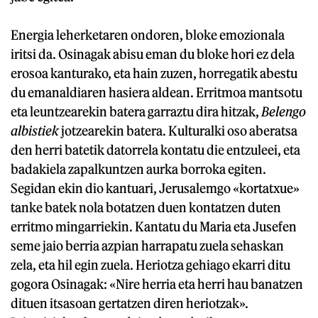
Energia leherketaren ondoren, bloke emozionala
iritsi da. Osinagak abisu eman du bloke hori ez dela
erosoa kanturako, eta hain zuzen, horregatik abestu
du emanaldiaren hasiera aldean. Erritmoa mantsotu
eta leuntzearekin batera garraztu dira hitzak,
Belengo
albistiek
jotzearekin batera. Kulturalki oso aberatsa
den herri batetik datorrela kontatu die entzuleei, eta
badakiela zapalkuntzen aurka borroka egiten.
Segidan ekin dio kantuari, Jerusalemgo «kortatxue»
tanke batek nola botatzen duen kontatzen duten
erritmo mingarriekin. Kantatu du Maria eta Jusefen
seme jaio berria azpian harrapatu zuela sehaskan
zela, eta hil egin zuela. Heriotza gehiago ekarri ditu
gogora Osinagak: «Nire herria eta herri hau banatzen
dituen itsasoan gertatzen diren heriotzak».