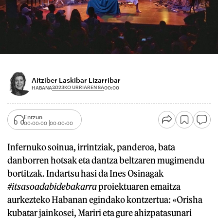
Aitziber Laskibar Lizarribar
2023KO URRIAREN 8A
HABANA
00:00
Entzun
00:00:00
00:00:00
Infernuko soinua, irrintziak, panderoa, bata
danborren hotsak eta dantza beltzaren mugimendu
bortitzak. Indartsu hasi da Ines Osinagak
#itsasoadabidebakarra
proiektuaren emaitza
aurkezteko Habanan egindako kontzertua: «Orisha
kubatar jainkosei, Mariri eta gure ahizpatasunari