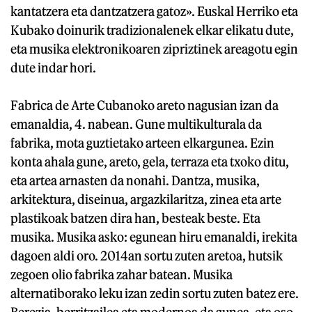
kantatzera eta dantzatzera gatoz». Euskal Herriko eta
Kubako doinurik tradizionalenek elkar elikatu dute,
eta musika elektronikoaren zipriztinek areagotu egin
dute indar hori.
Fabrica de Arte Cubanoko areto nagusian izan da
emanaldia, 4. nabean. Gune multikulturala da
fabrika, mota guztietako arteen elkargunea. Ezin
konta ahala gune, areto, gela, terraza eta txoko ditu,
eta artea arnasten da nonahi. Dantza, musika,
arkitektura, diseinua, argazkilaritza, zinea eta arte
plastikoak batzen dira han, besteak beste. Eta
musika. Musika asko: egunean hiru emanaldi, irekita
dagoen aldi oro. 2014an sortu zuten aretoa, hutsik
zegoen olio fabrika zahar batean. Musika
alternatiborako leku izan zedin sortu zuten batez ere.
Berezia, berritzailea eta modernoa da gunea, eta oso