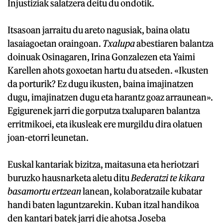
Injustiziak salatzera deitu du ondotik.
Itsasoan jarraitu du areto nagusiak, baina olatu
lasaiagoetan oraingoan.
Txalupa
abestiaren balantza
doinuak Osinagaren, Irina Gonzalezen eta Yaimi
Karellen ahots goxoetan hartu du atseden. «Ikusten
da porturik? Ez dugu ikusten, baina imajinatzen
dugu, imajinatzen dugu eta harantz goaz arraunean».
Egigurenek jarri die gorputza txaluparen balantza
erritmikoei, eta ikusleak ere murgildu dira olatuen
joan-etorri leunetan.
Euskal kantariak bizitza, maitasuna eta heriotzari
buruzko hausnarketa aletu ditu
Bederatzi te kikara
basamortu ertzean
lanean, kolaboratzaile kubatar
handi baten laguntzarekin. Kuban itzal handikoa
den kantari batek jarri die ahotsa Joseba