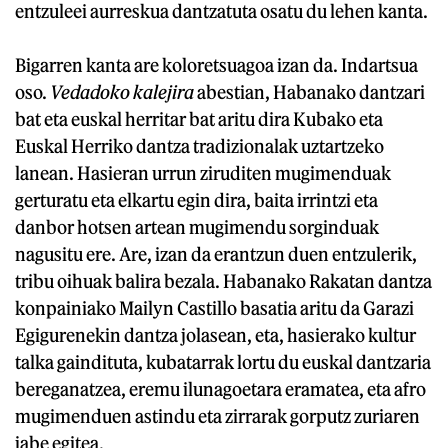
entzuleei aurreskua dantzatuta osatu du lehen kanta.
Bigarren kanta are koloretsuagoa izan da. Indartsua
oso.
Vedadoko kalejira
abestian, Habanako dantzari
bat eta euskal herritar bat aritu dira Kubako eta
Euskal Herriko dantza tradizionalak uztartzeko
lanean. Hasieran urrun ziruditen mugimenduak
gerturatu eta elkartu egin dira, baita irrintzi eta
danbor hotsen artean mugimendu sorginduak
nagusitu ere. Are, izan da erantzun duen entzulerik,
tribu oihuak balira bezala. Habanako Rakatan dantza
konpainiako Mailyn Castillo basatia aritu da Garazi
Egigurenekin dantza jolasean, eta, hasierako kultur
talka gaindituta, kubatarrak lortu du euskal dantzaria
bereganatzea, eremu ilunagoetara eramatea, eta afro
mugimenduen astindu eta zirrarak gorputz zuriaren
jabe egitea.