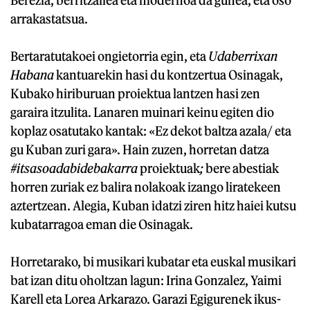
arrakastatsua.
Bertaratutakoei ongietorria egin, eta
Udaberrixan
Habana
kantuarekin hasi du kontzertua Osinagak,
Kubako hiriburuan proiektua lantzen hasi zen
garaira itzulita. Lanaren muinari keinu egiten dio
koplaz osatutako kantak: «Ez dekot baltza azala/ eta
gu Kuban zuri gara». Hain zuzen, horretan datza
#itsasoadabidebakarra
proiektuak
;
bere abestiak
horren zuriak ez balira nolakoak izango liratekeen
aztertzean. Alegia, Kuban idatzi ziren hitz haiei kutsu
kubatarragoa eman die Osinagak.
Horretarako, bi musikari kubatar eta euskal musikari
bat izan ditu oholtzan lagun: Irina Gonzalez, Yaimi
Karell eta Lorea Arkarazo. Garazi Egigurenek ikus-