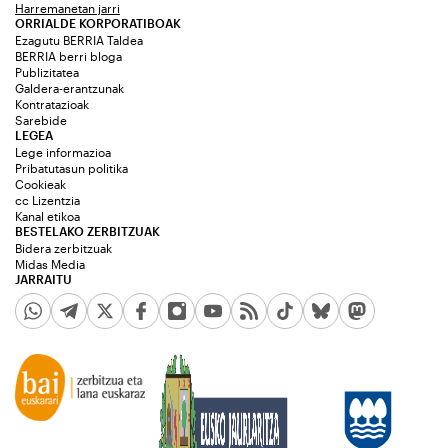
Harremanetan jarri
ORRIALDE KORPORATIBOAK
Ezagutu BERRIA Taldea
BERRIA berri bloga
Publizitatea
Galdera-erantzunak
Kontratazioak
Sarebide
LEGEA
Lege informazioa
Pribatutasun politika
Cookieak
cc Lizentzia
Kanal etikoa
BESTELAKO ZERBITZUAK
Bidera zerbitzuak
Midas Media
JARRAITU