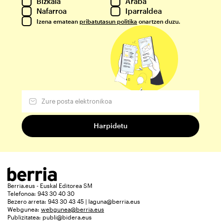
Bizkaia
Araba
Nafarroa
Iparraldea
Izena ematean
pribatutasun politika
onartzen duzu.
Berria.eus - Euskal Editorea SM
Telefonoa: 943 30 40 30
Bezero arreta: 943 30 43 45 | laguna@berria.eus
Webgunea:
webgunea@berria.eus
Publizitatea:
publi@bidera.eus