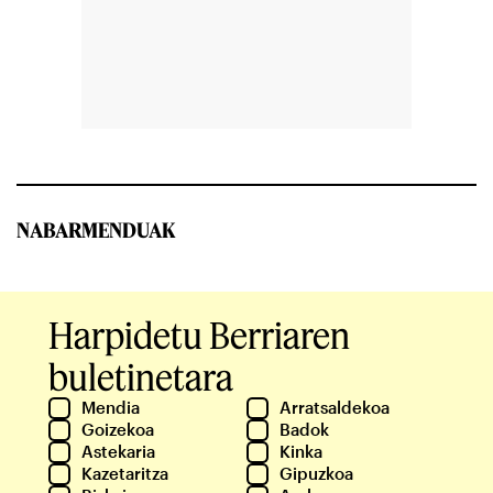
NABARMENDUAK
Harpidetu Berriaren
buletinetara
Mendia
Arratsaldekoa
Goizekoa
Badok
Astekaria
Kinka
Kazetaritza
Gipuzkoa