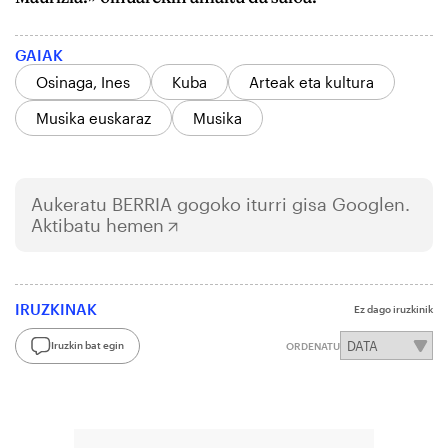
GAIAK
Osinaga, Ines
Kuba
Arteak eta kultura
Musika euskaraz
Musika
Aukeratu
BERRIA
gogoko iturri gisa Googlen.
Aktibatu hemen
IRUZKINAK
Ez dago iruzkinik
Iruzkin bat egin
ORDENATU