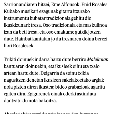
Sarrionandiaren hitzei, Eme Alfonsok. Enid Rosales
Kubako musikari ezagunak gitarra itxurako
instrumentu kubatar tradizionala gehitu dio
ikuskizunari: tresa. Oso tradizionala eta maskulinoa
izan da beti tresa, eta oso emakume gutxik jotzen
dute. Hainbat kantatan jo du tresnaren doinu berezi
hori Rosalesek.
Trikiti doinuek indarra hartu dute berriro
Malekoian
kantuaren doinuekin, eta ikusleek oihu eta txalo
artean hartu dute. Deigarria da soinu txikia
nagusitzen denetan ikusleen sakelakoetako argiak
nola pizten diren ikustea; bideo grabazioak ugaritu
egiten dira. Egigurenek oinak ederki astinduta
dantzatu du nota bakoitza.