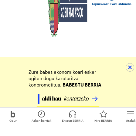
Zure babes ekonomikoari esker
egiten dugu kazetaritza
konprometitua.
BABESTU BERRIA
Egin zure ekarpena
Gaur
Azken berriak
Entzun BERRIA
Nire BERRIA
Atalak