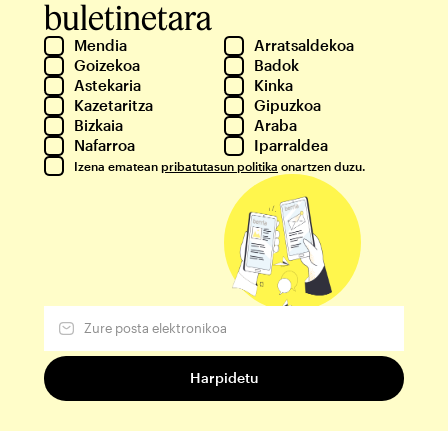
buletinetara
Mendia
Arratsaldekoa
Goizekoa
Badok
Astekaria
Kinka
Kazetaritza
Gipuzkoa
Bizkaia
Araba
Nafarroa
Iparraldea
Izena ematean
pribatutasun politika
onartzen duzu.