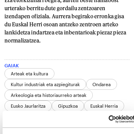
urterako berritu dute gordailu zentzoaren
izendapen ofiziala. Aurrera begirako erronka gisa
du Euskal Herri osoan antzeko zentroen arteko
lankidetza indartzea eta inbentarioak piezaz pieza
normalizatzea.
GAIAK
Arteak eta kultura
Kultur industriak eta azpiegiturak
Ondarea
Arkeologia eta historiaurreko arteak
Eusko Jaurlaritza
Gipuzkoa
Euskal Herria
IRUZKINAK
Ez dago iruzkinik