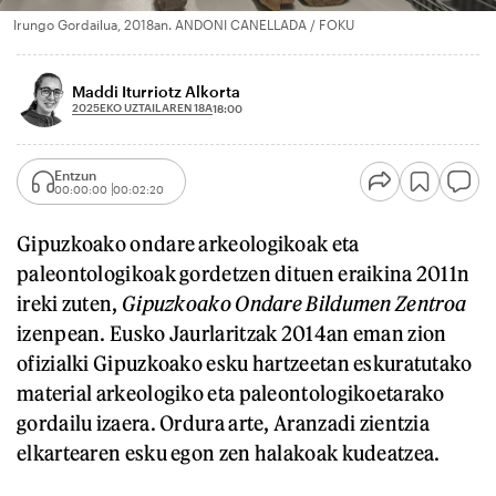
Irungo Gordailua, 2018an. ANDONI CANELLADA / FOKU
Maddi Iturriotz Alkorta
2025EKO UZTAILAREN 18A
18:00
Entzun
00:00:00
00:02:20
Gipuzkoako ondare arkeologikoak eta
paleontologikoak gordetzen dituen eraikina 2011n
ireki zuten,
Gipuzkoako Ondare Bildumen Zentroa
izenpean. Eusko Jaurlaritzak 2014an eman zion
ofizialki Gipuzkoako esku hartzeetan eskuratutako
material arkeologiko eta paleontologikoetarako
gordailu izaera. Ordura arte, Aranzadi zientzia
elkartearen esku egon zen halakoak kudeatzea.