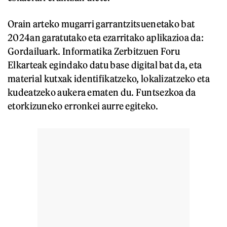
Orain arteko mugarri garrantzitsuenetako bat
2024an garatutako eta ezarritako aplikazioa da:
Gordailuark. Informatika Zerbitzuen Foru
Elkarteak egindako datu base digital bat da, eta
material kutxak identifikatzeko, lokalizatzeko eta
kudeatzeko aukera ematen du. Funtsezkoa da
etorkizuneko erronkei aurre egiteko.