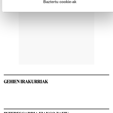
esplizitua ematen diguzu.
Gehiago irakurri
Baztertu cookie-ak
GEHIEN IRAKURRIAK