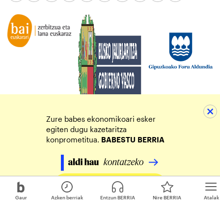
Zure babes ekonomikoari esker
egiten dugu kazetaritza
konprometitua.
BABESTU
BERRIA
Egin zure ekarpena
Gaur
Azken berriak
Entzun BERRIA
Nire BERRIA
Atalak