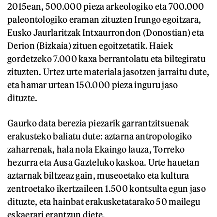
2015ean, 500.000 pieza arkeologiko eta 700.000
paleontologiko eraman zituzten Irungo egoitzara,
Eusko Jaurlaritzak Intxaurrondon (Donostian) eta
Derion (Bizkaia) zituen egoitzetatik. Haiek
gordetzeko 7.000 kaxa berrantolatu eta biltegiratu
zituzten. Urtez urte materiala jasotzen jarraitu dute,
eta hamar urtean 150.000 pieza inguru jaso
dituzte.
Gaurko data berezia piezarik garrantzitsuenak
erakusteko baliatu dute: aztarna antropologiko
zaharrenak, hala nola Ekaingo lauza, Torreko
hezurra eta Ausa Gazteluko kaskoa. Urte hauetan
aztarnak biltzeaz gain, museoetako eta kultura
zentroetako ikertzaileen 1.500 kontsulta egun jaso
dituzte, eta hainbat erakusketatarako 50 mailegu
eskaerari erantzun diete.