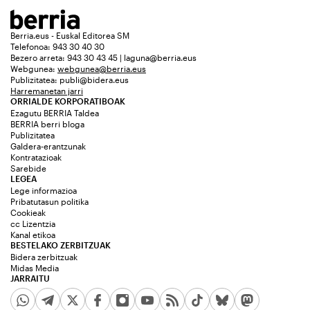
Berria.eus - Euskal Editorea SM
Telefonoa: 943 30 40 30
Bezero arreta: 943 30 43 45 | laguna@berria.eus
Webgunea:
webgunea@berria.eus
Publizitatea:
publi@bidera.eus
Harremanetan jarri
ORRIALDE KORPORATIBOAK
Ezagutu BERRIA Taldea
BERRIA berri bloga
Publizitatea
Galdera-erantzunak
Kontratazioak
Sarebide
LEGEA
Lege informazioa
Pribatutasun politika
Cookieak
cc Lizentzia
Kanal etikoa
BESTELAKO ZERBITZUAK
Bidera zerbitzuak
Midas Media
JARRAITU