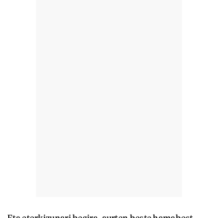
Eta etorkizunari begira, aurten beste hamabost