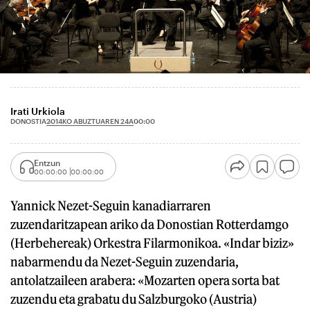
Irati Urkiola
2014KO ABUZTUAREN 24A
DONOSTIA
00:00
Entzun
00:00:00
00:00:00
Yannick Nezet-Seguin kanadiarraren
zuzendaritzapean ariko da Donostian Rotterdamgo
(Herbehereak) Orkestra Filarmonikoa. «Indar biziz»
nabarmendu da Nezet-Seguin zuzendaria,
antolatzaileen arabera: «Mozarten opera sorta bat
zuzendu eta grabatu du Salzburgoko (Austria)