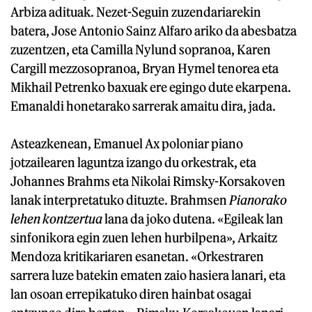
Arbiza adituak. Nezet-Seguin zuzendariarekin
batera, Jose Antonio Sainz Alfaro ariko da abesbatza
zuzentzen, eta Camilla Nylund sopranoa, Karen
Cargill mezzosopranoa, Bryan Hymel tenorea eta
Mikhail Petrenko baxuak ere egingo dute ekarpena.
Emanaldi honetarako sarrerak amaitu dira, jada.
Asteazkenean, Emanuel Ax poloniar piano
jotzailearen laguntza izango du orkestrak, eta
Johannes Brahms eta Nikolai Rimsky-Korsakoven
lanak interpretatuko dituzte. Brahmsen
Pianorako
lehen kontzertua
lana da joko dutena. «Egileak lan
sinfonikora egin zuen lehen hurbilpena», Arkaitz
Mendoza kritikariaren esanetan. «Orkestraren
sarrera luze batekin ematen zaio hasiera lanari, eta
lan osoan errepikatuko diren hainbat osagai