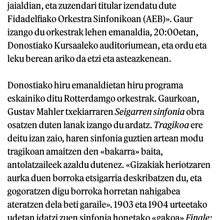
jaialdian, eta zuzendari titular izendatu dute
Fidadelfiako Orkestra Sinfonikoan (AEB)». Gaur
izango du orkestrak lehen emanaldia, 20:00etan,
Donostiako Kursaaleko auditoriumean, eta ordu eta
leku berean ariko da etzi eta asteazkenean.
Donostiako hiru emanaldietan hiru programa
eskainiko ditu Rotterdamgo orkestrak. Gaurkoan,
Gustav Mahler txekiarraren
Seigarren sinfonia
obra
osatzen duten lanak izango du ardatz.
Tragikoa
ere
deitu izan zaio, haren sinfonia guztien artean modu
tragikoan amaitzen den «bakarra» baita,
antolatzaileek azaldu dutenez. «Gizakiak heriotzaren
aurka duen borroka etsigarria deskribatzen du, eta
gogoratzen digu borroka horretan nahigabea
ateratzen dela beti garaile». 1903 eta 1904 urteetako
udetan idatzi zuen sinfonia honetako «gakoa»
Finale: