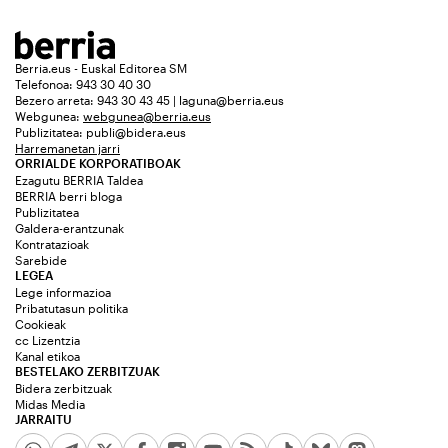
Berria.eus - Euskal Editorea SM
Telefonoa: 943 30 40 30
Bezero arreta: 943 30 43 45 | laguna@berria.eus
Webgunea:
webgunea@berria.eus
Publizitatea:
publi@bidera.eus
Harremanetan jarri
ORRIALDE KORPORATIBOAK
Ezagutu BERRIA Taldea
BERRIA berri bloga
Publizitatea
Galdera-erantzunak
Kontratazioak
Sarebide
LEGEA
Lege informazioa
Pribatutasun politika
Cookieak
cc Lizentzia
Kanal etikoa
BESTELAKO ZERBITZUAK
Bidera zerbitzuak
Midas Media
JARRAITU