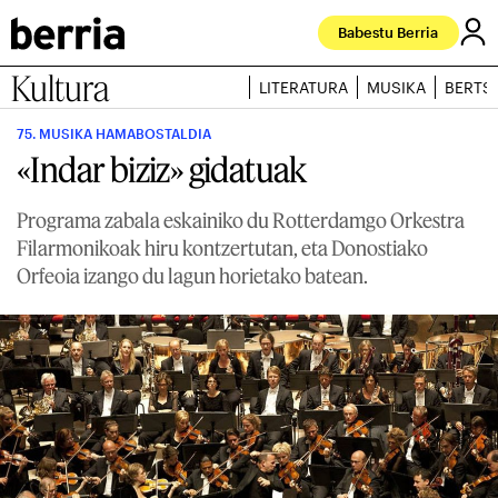
Babestu Berria
Kultura
LITERATURA
MUSIKA
BERTS
75. MUSIKA HAMABOSTALDIA
«Indar biziz» gidatuak
Programa zabala eskainiko du Rotterdamgo Orkestra
Filarmonikoak hiru kontzertutan, eta Donostiako
Orfeoia izango du lagun horietako batean.