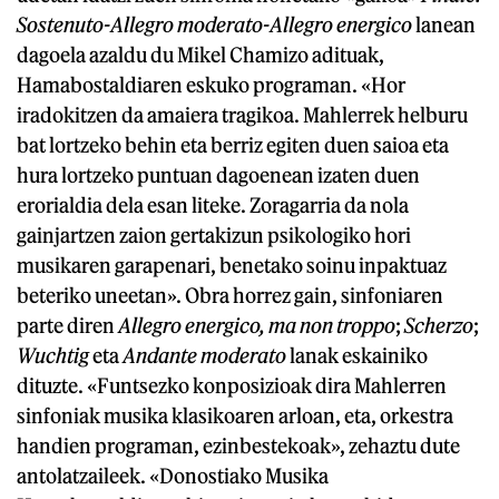
Sostenuto-Allegro moderato-Allegro energico
lanean
dagoela azaldu du Mikel Chamizo adituak,
Hamabostaldiaren eskuko programan. «Hor
iradokitzen da amaiera tragikoa. Mahlerrek helburu
bat lortzeko behin eta berriz egiten duen saioa eta
hura lortzeko puntuan dagoenean izaten duen
erorialdia dela esan liteke. Zoragarria da nola
gainjartzen zaion gertakizun psikologiko hori
musikaren garapenari, benetako soinu inpaktuaz
beteriko uneetan». Obra horrez gain, sinfoniaren
parte diren
Allegro energico, ma non troppo
;
Scherzo
;
Wuchtig
eta
Andante moderato
lanak eskainiko
dituzte. «Funtsezko konposizioak dira Mahlerren
sinfoniak musika klasikoaren arloan, eta, orkestra
handien programan, ezinbestekoak», zehaztu dute
antolatzaileek. «Donostiako Musika