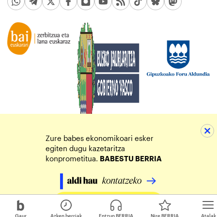
Zure babes ekonomikoari esker
egiten dugu kazetaritza
konprometitua.
BABESTU BERRIA
Egin zure ekarpena
Gaur
Azken berriak
Entzun BERRIA
Nire BERRIA
Atalak