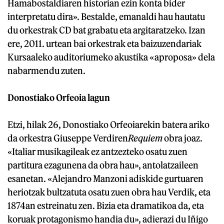
Hamabostaldiaren historian ezin konta bider
interpretatu dira». Bestalde, emanaldi hau hautatu
du orkestrak CD bat grabatu eta argitaratzeko. Izan
ere, 2011. urtean bai orkestrak eta baizuzendariak
Kursaaleko auditoriumeko akustika «aproposa» dela
nabarmendu zuten.
Donostiako Orfeoia lagun
Etzi, hilak 26, Donostiako Orfeoiarekin batera ariko
da orkestra Giuseppe Verdiren
Requiem
obra joaz.
«Italiar musikagileak ez antzezteko osatu zuen
partitura ezagunena da obra hau», antolatzaileen
esanetan. «Alejandro Manzoni adiskide gurtuaren
heriotzak bultzatuta osatu zuen obra hau Verdik, eta
1874an estreinatu zen. Bizia eta dramatikoa da, eta
koruak protagonismo handia du», adierazi du Iñigo