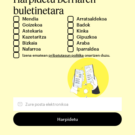
buletinetara
Mendia
Arratsaldekoa
Goizekoa
Badok
Astekaria
Kinka
Kazetaritza
Gipuzkoa
Bizkaia
Araba
Nafarroa
Iparraldea
Izena ematean
pribatutasun politika
onartzen duzu.