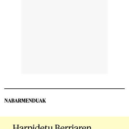
NABARMENDUAK
Harpidetu Berriaren