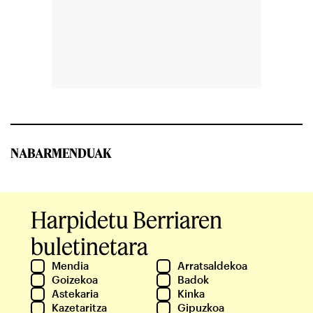
NABARMENDUAK
Harpidetu Berriaren
buletinetara
Mendia
Arratsaldekoa
Goizekoa
Badok
Astekaria
Kinka
Kazetaritza
Gipuzkoa