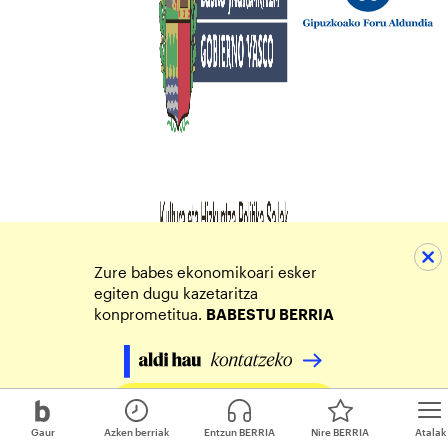
Zure babes ekonomikoari esker
egiten dugu kazetaritza
konprometitua.
BABESTU BERRIA
Egin zure ekarpena
Gaur
Azken berriak
Entzun BERRIA
Nire BERRIA
Atalak