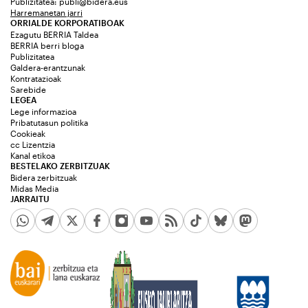
Publizitatea:
publi@bidera.eus
Harremanetan jarri
ORRIALDE KORPORATIBOAK
Ezagutu BERRIA Taldea
BERRIA berri bloga
Publizitatea
Galdera-erantzunak
Kontratazioak
Sarebide
LEGEA
Lege informazioa
Pribatutasun politika
Cookieak
cc Lizentzia
Kanal etikoa
BESTELAKO ZERBITZUAK
Bidera zerbitzuak
Midas Media
JARRAITU