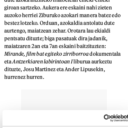
giroan sartzeko. Aukera ere eskaini nahi zieten
auzoko herriei Ziburuko azokari manera batez edo
bestez lotzeko. Orduan, azokaldia antolatu dute
aurtengo, maiatzean zehar. Orotara lau ekialdi
pentsatu dituzte; biga pasatuak dira jadanik,
maiatzaren 2an eta 7an eskaini baitzituzten:
Mirande, film bat egiteko zirriborroa
dokumentala
eta
Antzerkiaren labirintoan I
liburua aurkeztu
dituzte, Josu Martinez eta Ander Lipusekin,
hurrenez hurren.