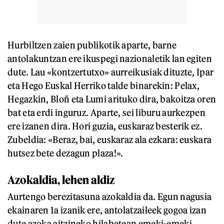
Hurbiltzen zaien publikotik aparte, barne
antolakuntzan ere ikuspegi nazionaletik lan egiten
dute. Lau «kontzertutxo» aurreikusiak dituzte, Ipar
eta Hego Euskal Herriko talde binarekin: Pelax,
Hegazkin, Bloñ eta Lumi arituko dira, bakoitza oren
bat eta erdi inguruz. Aparte, sei liburu aurkezpen
ere izanen dira. Hori guzia, euskaraz besterik ez.
Zubeldia: «Beraz, bai, euskaraz ala ezkara: euskara
hutsez bete dezagun plaza!».
Azokaldia, lehen aldiz
Aurtengo berezitasuna azokaldia da. Egun nagusia
ekainaren 1a izanik ere, antolatzaileek gogoa izan
dute azoka aitzineko hilabetean emeki-emeki