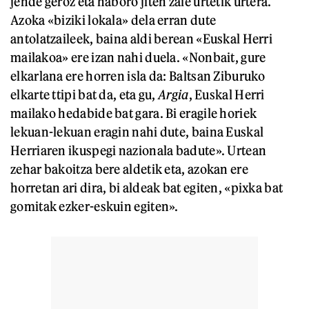
jende geroz eta haboro jiten zaie urtetik urtera.
Azoka «biziki lokala» dela erran dute
antolatzaileek, baina aldi berean «Euskal Herri
mailakoa» ere izan nahi duela. «Nonbait, gure
elkarlana ere horren isla da: Baltsan Ziburuko
elkarte ttipi bat da, eta gu,
Argia
, Euskal Herri
mailako hedabide bat gara. Bi eragile horiek
lekuan-lekuan eragin nahi dute, baina Euskal
Herriaren ikuspegi nazionala badute». Urtean
zehar bakoitza bere aldetik eta, azokan ere
horretan ari dira, bi aldeak bat egiten, «pixka bat
gomitak ezker-eskuin egiten».