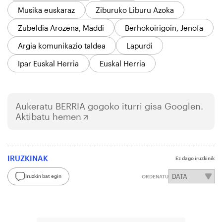
Musika euskaraz
Ziburuko Liburu Azoka
Zubeldia Arozena, Maddi
Berhokoirigoin, Jenofa
Argia komunikazio taldea
Lapurdi
Ipar Euskal Herria
Euskal Herria
Aukeratu
BERRIA
gogoko iturri gisa Googlen.
Aktibatu hemen
IRUZKINAK
Ez dago iruzkinik
Iruzkin bat egin
ORDENATU