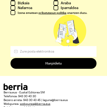
Bizkaia
Araba
Nafarroa
Iparraldea
Izena ematean
pribatutasun politika
onartzen duzu.
Berria.eus - Euskal Editorea SM
Telefonoa: 943 30 40 30
Bezero arreta: 943 30 43 45 | laguna@berria.eus
Webgunea:
webgunea@berria.eus