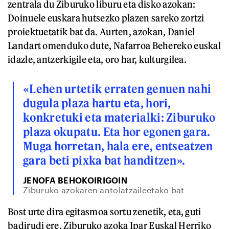
zentrala du Ziburuko liburu eta disko azokan:
Doinuele euskara hutsezko plazen sareko zortzi
proiektuetatik bat da. Aurten, azokan, Daniel
Landart omenduko dute, Nafarroa Behereko euskal
idazle, antzerkigile eta, oro har, kulturgilea.
«Lehen urtetik erraten genuen nahi
dugula plaza hartu eta, hori,
konkretuki eta materialki: Ziburuko
plaza okupatu. Eta hor egonen gara.
Muga horretan, hala ere, entseatzen
gara beti pixka bat handitzen».
JENOFA BEHOKOIRIGOIN
Ziburuko azokaren antolatzaileetako bat
Bost urte dira egitasmoa sortu zenetik, eta, guti
badirudi ere, Ziburuko azoka Ipar Euskal Herriko