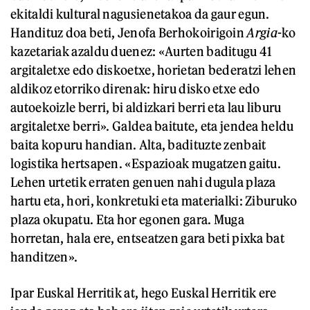
ekitaldi kultural nagusienetakoa da gaur egun.
Handituz doa beti, Jenofa Berhokoirigoin
Argia
-ko
kazetariak azaldu duenez: «Aurten baditugu 41
argitaletxe edo diskoetxe, horietan bederatzi lehen
aldikoz etorriko direnak: hiru disko etxe edo
autoekoizle berri, bi aldizkari berri eta lau liburu
argitaletxe berri». Galdea baitute, eta jendea heldu
baita kopuru handian. Alta, badituzte zenbait
logistika hertsapen. «Espazioak mugatzen gaitu.
Lehen urtetik erraten genuen nahi dugula plaza
hartu eta, hori, konkretuki eta materialki: Ziburuko
plaza okupatu. Eta hor egonen gara. Muga
horretan, hala ere, entseatzen gara beti pixka bat
handitzen».
Ipar Euskal Herritik at, hego Euskal Herritik ere