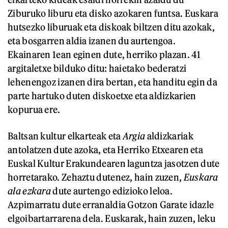
Ziburuko liburu eta disko azokaren funtsa. Euskara
hutsezko liburuak eta diskoak biltzen ditu azokak,
eta bosgarren aldia izanen du aurtengoa.
Ekainaren 1ean eginen dute, herriko plazan. 41
argitaletxe bilduko ditu: haietako bederatzi
lehenengoz izanen dira bertan, eta handitu egin da
parte hartuko duten diskoetxe eta aldizkarien
kopurua ere.
Baltsan kultur elkarteak eta
Argia
aldizkariak
antolatzen dute azoka, eta Herriko Etxearen eta
Euskal Kultur Erakundearen laguntza jasotzen dute
horretarako. Zehaztu dutenez, hain zuzen,
Euskara
ala ezkara
dute aurtengo edizioko leloa.
Azpimarratu dute erranaldia Gotzon Garate idazle
elgoibartarrarena dela. Euskarak, hain zuzen, leku