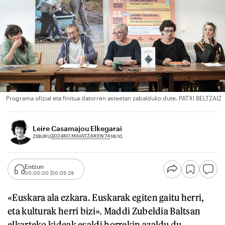
Programa ofizial eta finitua datorren asteetan zabalduko dute. PATXI BELTZAIZ
Leire Casamajou Elkegarai
2024KO MAIATZAREN 7A
ZIBURU
16:10
Entzun
00:00:00
00:05:28
«Euskara ala ezkara. Euskarak egiten gaitu herri,
eta kulturak herri bizi». Maddi Zubeldia Baltsan
elkarteko kideak esaldi horrekin azaldu du