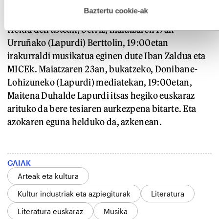
hau onartuz gero, teknologia hori erabiltzeko baimen
esplizitua ematen diguzu.
Gehiago irakurri
Baztertu cookie-ak
Heldu den astean, berriz, maiatzaren 17an
Urruñako (Lapurdi) Berttolin, 19:00etan
irakurraldi musikatua eginen dute Iban Zaldua eta
MICEk. Maiatzaren 23an, bukatzeko, Donibane-
Lohizuneko (Lapurdi) mediatekan, 19:00etan,
Maitena Duhalde Lapurdi itsas hegiko euskaraz
arituko da bere tesiaren aurkezpena bitarte. Eta
azokaren eguna helduko da, azkenean.
GAIAK
Arteak eta kultura
Kultur industriak eta azpiegiturak
Literatura
Literatura euskaraz
Musika