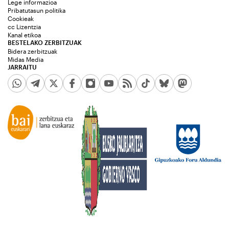
Lege informazioa
Pribatutasun politika
Cookieak
cc Lizentzia
Kanal etikoa
BESTELAKO ZERBITZUAK
Bidera zerbitzuak
Midas Media
JARRAITU