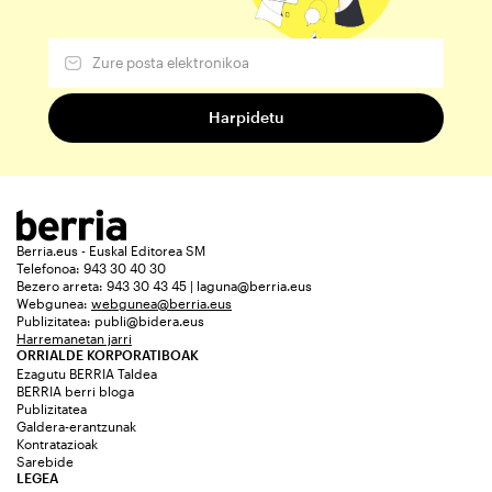
Berria.eus - Euskal Editorea SM
Telefonoa: 943 30 40 30
Bezero arreta: 943 30 43 45 | laguna@berria.eus
Webgunea:
webgunea@berria.eus
Publizitatea:
publi@bidera.eus
Harremanetan jarri
ORRIALDE KORPORATIBOAK
Ezagutu BERRIA Taldea
BERRIA berri bloga
Publizitatea
Galdera-erantzunak
Kontratazioak
Sarebide
LEGEA