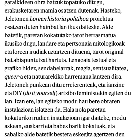
garaikideen obra batzuk topatuko ditugu,
erakusketaren mamia osatzen dutenak. Hasteko,
Jeletonen
Loreen historia politikoa
proiektua
osatzen duten hainbat lan ikus daitezke. Alde
batetik, paretan kokatutako tarot berrasmatua
ikusiko dugu, landare eta pertsonaia mitologikoak
eta loreen irudiak uztartzen dituena, tarot original
bat abiapuntutzat hartuta. Lengoaia testual eta
grafiko bidez, sendabelarrak, magia, sentsualitatea,
queer
-a eta naturarekiko harremana lantzen dira.
Jeletonek punkean ditu erreferenteak, eta fanzine
eta DIY (
do it yourself
) artxibo feministekin egiten du
lan. Izan ere, lan egiteko modu hau bere obraren
instalazioan islatzen da. Hala nola paretan
kokaturiko irudien instalazioan igar daiteke, modu
askean, euskarri eta babes barik kokatuak, eta
sabaiko alde batetik bestera eskegita agertzen den