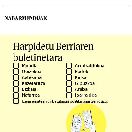
NABARMENDUAK
Harpidetu Berriaren
buletinetara
Mendia
Arratsaldekoa
Goizekoa
Badok
Astekaria
Kinka
Kazetaritza
Gipuzkoa
Bizkaia
Araba
Nafarroa
Iparraldea
Izena ematean
pribatutasun politika
onartzen duzu.