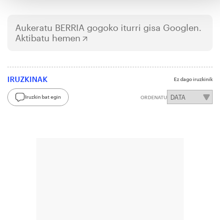
Aukeratu
BERRIA
gogoko iturri gisa Googlen.
Aktibatu hemen
IRUZKINAK
Ez dago iruzkinik
Iruzkin bat egin
ORDENATU