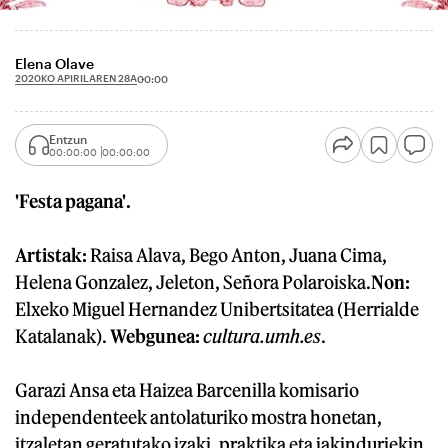
Elena Olave
2020KO APIRILAREN 28A
00:00
Entzun
00:00:00
00:00:00
'Festa pagana'.
Artistak:
Raisa Alava, Bego Anton, Juana Cima,
Helena Gonzalez, Jeleton, Señora Polaroiska.
Non:
Elxeko Miguel Hernandez Unibertsitatea (Herrialde
Katalanak).
Webgunea:
cultura.umh.es
.
Garazi Ansa eta Haizea Barcenilla komisario
independenteek antolaturiko mostra honetan,
itzaletan geratutako izaki, praktika eta jakinduriekin