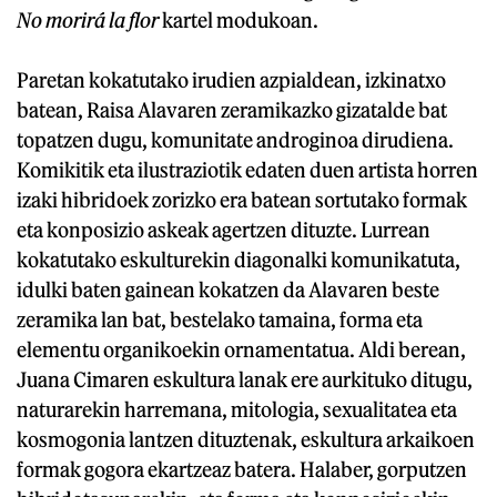
No morirá la flor
kartel modukoan.
Paretan kokatutako irudien azpialdean, izkinatxo
batean, Raisa Alavaren zeramikazko gizatalde bat
topatzen dugu, komunitate androginoa dirudiena.
Komikitik eta ilustraziotik edaten duen artista horren
izaki hibridoek zorizko era batean sortutako formak
eta konposizio askeak agertzen dituzte. Lurrean
kokatutako eskulturekin diagonalki komunikatuta,
idulki baten gainean kokatzen da Alavaren beste
zeramika lan bat, bestelako tamaina, forma eta
elementu organikoekin ornamentatua. Aldi berean,
Juana Cimaren eskultura lanak ere aurkituko ditugu,
naturarekin harremana, mitologia, sexualitatea eta
kosmogonia lantzen dituztenak, eskultura arkaikoen
formak gogora ekartzeaz batera. Halaber, gorputzen