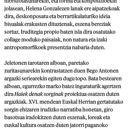
hibridotasunarekin, eta forma eta konposizioekin
jolasean, Helena Gonzalezen lanak ere aipatzekoak
dira, deskonposatu eta berrartikulaturiko ideia
bisualak erakusten dituztenak, eszena bereziak
sortuz. Iruditegia propio baten isla dira osatutako
collage moduko paisaiak, non natura eta izaki
antropomorfikoek presentzia nabaria duten.
Jeletonen tarotaren alboan, paretako
zuritasunarekin kontrastatzen duen Bego Antonen
argazki seriearekin egiten dugu topo. Bata bestearen
alboan, egurrezko marko batez inguraturik agertzen
dira
Haiek denak sorginak
proiektua osatzen duten
argazkiak. XVI. mendean Euskal Herrian gertatutako
sorgin ehizaren irudizko narratiba honetan, giro
basotsua iradokitzen duten eszenak, loreak eta
euskal kultura osatzen duten jatorri paganoko