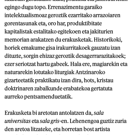
egingo dugu topo. Errenazimentu garaiko
intelektualismoaz geroztik ezarritako arrazoiaren
gorentasunak eta, oro har, produktibitate
kapitalistak estalitako egitekoen eta jakiturien
memorian arakatzen du erakusketak. Historikoki,
horiek emakume gisa irakurritakoek gauzatu izan
dituzte, sorgin ehizaz geroztik desagerrarazitakoek;
ezer seriotzat hartu gabeek. Hala ere, magiarekin eta
naturarekin lotutako liturgiak Antzinaroko
gizarteetatik praktikatu izan dira, hots, kristau
doktrinaren zabalkunde erabatekoa gertatuta
aurreko pentsamenduetatik.
Erakusketa bi aretotan antolatzen da,
sala
universitas
eta
sala gris
-en. Lehenengoa guztiz zuria
den aretoa litzateke, eta horretan bost artista