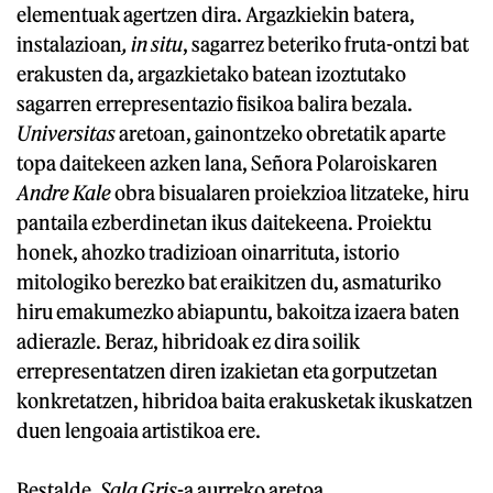
elementuak agertzen dira. Argazkiekin batera,
instalazioan
, in situ
, sagarrez beteriko fruta-ontzi bat
erakusten da, argazkietako batean izoztutako
sagarren errepresentazio fisikoa balira bezala.
Universitas
aretoan, gainontzeko obretatik aparte
topa daitekeen azken lana, Señora Polaroiskaren
Andre Kale
obra bisualaren proiekzioa litzateke, hiru
pantaila ezberdinetan ikus daitekeena. Proiektu
honek, ahozko tradizioan oinarrituta, istorio
mitologiko berezko bat eraikitzen du, asmaturiko
hiru emakumezko abiapuntu, bakoitza izaera baten
adierazle. Beraz, hibridoak ez dira soilik
errepresentatzen diren izakietan eta gorputzetan
konkretatzen, hibridoa baita erakusketak ikuskatzen
duen lengoaia artistikoa ere.
Bestalde,
Sala Gris
-a aurreko aretoa