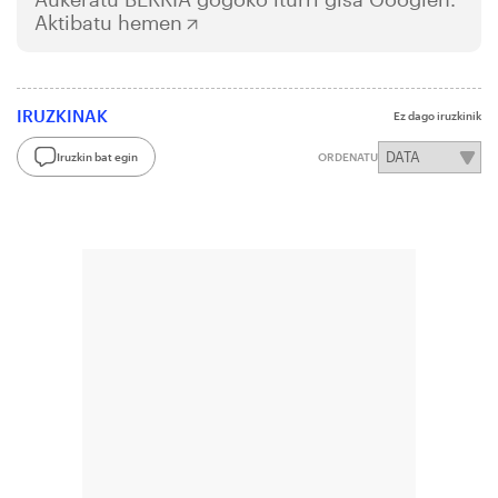
Aktibatu hemen
IRUZKINAK
Ez dago iruzkinik
Iruzkin bat egin
ORDENATU