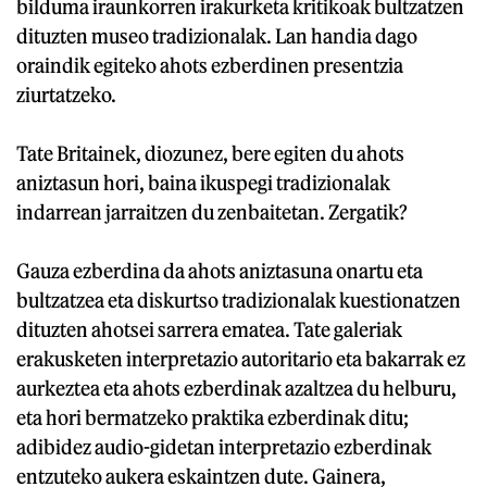
bilduma iraunkorren irakurketa kritikoak bultzatzen
dituzten museo tradizionalak. Lan handia dago
oraindik egiteko ahots ezberdinen presentzia
ziurtatzeko.
Tate Britainek, diozunez, bere egiten du ahots
aniztasun hori, baina ikuspegi tradizionalak
indarrean jarraitzen du zenbaitetan. Zergatik?
Gauza ezberdina da ahots aniztasuna onartu eta
bultzatzea eta diskurtso tradizionalak kuestionatzen
dituzten ahotsei sarrera ematea. Tate galeriak
erakusketen interpretazio autoritario eta bakarrak ez
aurkeztea eta ahots ezberdinak azaltzea du helburu,
eta hori bermatzeko praktika ezberdinak ditu;
adibidez audio-gidetan interpretazio ezberdinak
entzuteko aukera eskaintzen dute. Gainera,