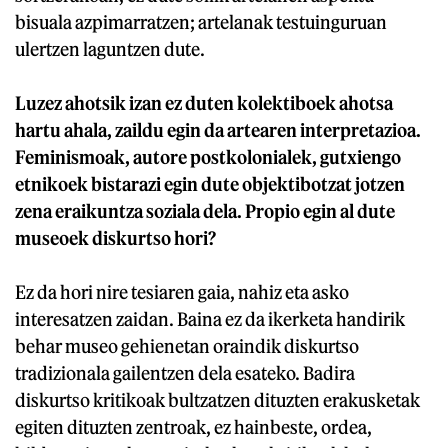
bisuala azpimarratzen; artelanak testuinguruan
ulertzen laguntzen dute.
Luzez ahotsik izan ez duten kolektiboek ahotsa
hartu ahala, zaildu egin da artearen interpretazioa.
Feminismoak, autore postkolonialek, gutxiengo
etnikoek bistarazi egin dute objektibotzat jotzen
zena eraikuntza soziala dela. Propio egin al dute
museoek diskurtso hori?
Ez da hori nire tesiaren gaia, nahiz eta asko
interesatzen zaidan. Baina ez da ikerketa handirik
behar museo gehienetan oraindik diskurtso
tradizionala gailentzen dela esateko. Badira
diskurtso kritikoak bultzatzen dituzten erakusketak
egiten dituzten zentroak, ez hainbeste, ordea,