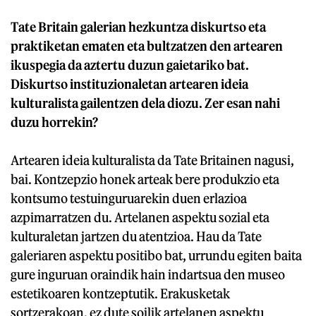
Tate Britain galerian hezkuntza diskurtso eta
praktiketan ematen eta bultzatzen den artearen
ikuspegia da aztertu duzun gaietariko bat.
Diskurtso instituzionaletan artearen ideia
kulturalista gailentzen dela diozu. Zer esan nahi
duzu horrekin?
Artearen ideia kulturalista da Tate Britainen nagusi,
bai. Kontzepzio honek arteak bere produkzio eta
kontsumo testuinguruarekin duen erlazioa
azpimarratzen du. Artelanen aspektu sozial eta
kulturaletan jartzen du atentzioa. Hau da Tate
galeriaren aspektu positibo bat, urrundu egiten baita
gure inguruan oraindik hain indartsua den museo
estetikoaren kontzeptutik. Erakusketak
sortzerakoan, ez dute soilik artelanen aspektu