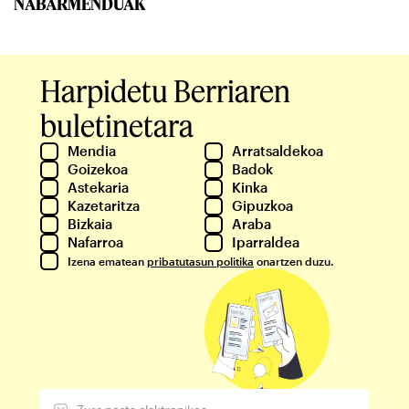
NABARMENDUAK
Harpidetu Berriaren
buletinetara
Mendia
Arratsaldekoa
Goizekoa
Badok
Astekaria
Kinka
Kazetaritza
Gipuzkoa
Bizkaia
Araba
Nafarroa
Iparraldea
Izena ematean
pribatutasun politika
onartzen duzu.