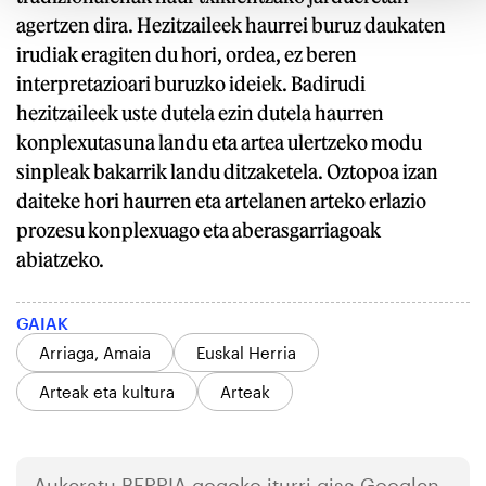
agertzen dira. Hezitzaileek haurrei buruz daukaten
irudiak eragiten du hori, ordea, ez beren
interpretazioari buruzko ideiek. Badirudi
hezitzaileek uste dutela ezin dutela haurren
konplexutasuna landu eta artea ulertzeko modu
sinpleak bakarrik landu ditzaketela. Oztopoa izan
daiteke hori haurren eta artelanen arteko erlazio
prozesu konplexuago eta aberasgarriagoak
abiatzeko.
GAIAK
Arriaga, Amaia
Euskal Herria
Arteak eta kultura
Arteak
Aukeratu
BERRIA
gogoko iturri gisa Googlen.