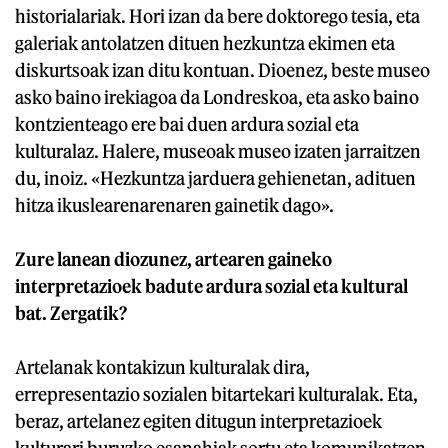
historialariak. Hori izan da bere doktorego tesia, eta
galeriak antolatzen dituen hezkuntza ekimen eta
diskurtsoak izan ditu kontuan. Dioenez, beste museo
asko baino irekiagoa da Londreskoa, eta asko baino
kontzienteago ere bai duen ardura sozial eta
kulturalaz. Halere, museoak museo izaten jarraitzen
du, inoiz. «Hezkuntza jarduera gehienetan, adituen
hitza ikuslearenarenaren gainetik dago».
Zure lanean diozunez, artearen gaineko
interpretazioek badute ardura sozial eta kultural
bat. Zergatik?
Artelanak kontakizun kulturalak dira,
errepresentazio sozialen bitartekari kulturalak. Eta,
beraz, artelanez egiten ditugun interpretazioek