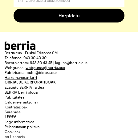
Berria.eus - Euskal Editorea SM
Telefonoa: 943 30 40 30
Bezero arreta: 943 30 43 45 | laguna@berria.eus
Webgunea:
webgunea@berria.eus
Publizitatea:
publi@bidera.eus
Harremanetan jarri
ORRIALDE KORPORATIBOAK
Ezagutu BERRIA Taldea
BERRIA berri bloga
Publizitatea
Galdera-erantzunak
Kontratazioak
Sarebide
LEGEA
Lege informazioa
Pribatutasun politika
Cookieak
cc Lizentzia