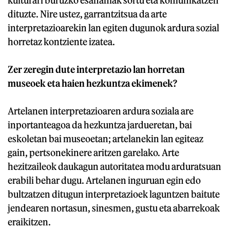
kulturari buruzko esanahiak sortu eta komunikatzen
dituzte. Nire ustez, garrantzitsua da arte
interpretazioarekin lan egiten dugunok ardura sozial
horretaz kontziente izatea.
Zer zeregin dute interpretazio lan horretan
museoek eta haien hezkuntza ekimenek?
Artelanen interpretazioaren ardura soziala are
inportanteagoa da hezkuntza jardueretan, bai
eskoletan bai museoetan; artelanekin lan egiteaz
gain, pertsonekinere aritzen garelako. Arte
hezitzaileok daukagun autoritatea modu arduratsuan
erabili behar dugu. Artelanen inguruan egin edo
bultzatzen ditugun interpretazioek laguntzen baitute
jendearen nortasun, sinesmen, gustu eta abarrekoak
eraikitzen.