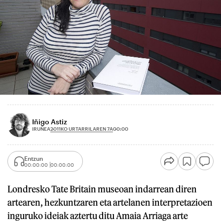
Iñigo Astiz
2011KO URTARRILAREN 7A
IRUÑEA
00:00
Entzun
00:00:00
00:00:00
Londresko Tate Britain museoan indarrean diren
artearen, hezkuntzaren eta artelanen interpretazioen
inguruko ideiak aztertu ditu Amaia Arriaga arte