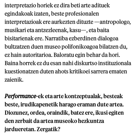
interpretazio horiek ez dira beti arte adituek
egindakoak izaten, beste profesionalen
interpretazioak ere aurkezten dituzte —antropologo,
musikari eta antzezleenak, kasu—, eta baita
bisitarienak ere. Narratiba ezberdinen dialogoa
bultzatzen duen museo polifonikoagoa bilatzen du,
ez hain autoritarioa. Baloratu egin behar da hori.
Baina horrek ez du esan nahi diskurtso instituzionala
kuestionatzen duten ahots kritikoei sarrera ematen
zaienik.
Performance
-ek eta arte kontzeptualak, besteak
beste, irudikapenetik harago eraman dute artea.
Diozunez, ordea, oraindik, batez ere, ikusi egiten
den zerbait da artea museoko hezkuntza
jardueretan. Zergatik?