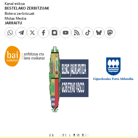
Kanal etikoa
BESTELAKO ZERBITZUAK
Bidera zerbitzuak
Midas Media
JARRAITU