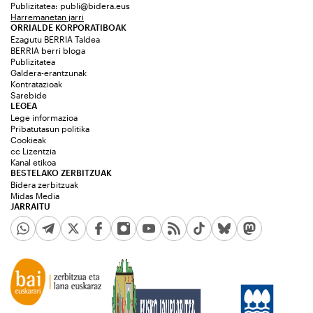
Publizitatea:
publi@bidera.eus
Harremanetan jarri
ORRIALDE KORPORATIBOAK
Ezagutu BERRIA Taldea
BERRIA berri bloga
Publizitatea
Galdera-erantzunak
Kontratazioak
Sarebide
LEGEA
Lege informazioa
Pribatutasun politika
Cookieak
cc Lizentzia
Kanal etikoa
BESTELAKO ZERBITZUAK
Bidera zerbitzuak
Midas Media
JARRAITU