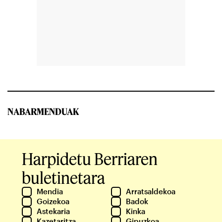
NABARMENDUAK
Harpidetu Berriaren
buletinetara
Mendia
Arratsaldekoa
Goizekoa
Badok
Astekaria
Kinka
Kazetaritza
Gipuzkoa