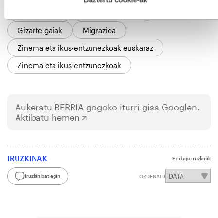
Euskal Herria
Arteak eta kultura
Gizarte gaiak
Migrazioa
Zinema eta ikus-entzunezkoak euskaraz
Zinema eta ikus-entzunezkoak
Aukeratu
BERRIA
gogoko iturri gisa Googlen.
Aktibatu hemen
IRUZKINAK
Ez dago iruzkinik
Iruzkin bat egin
ORDENATU