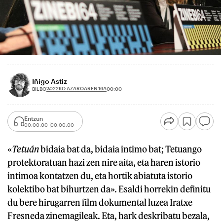
Iñigo Astiz
2022KO AZAROAREN 16A
BILBO
00:00
Entzun
00:00:00
00:00:00
«
Tetuán
bidaia bat da, bidaia intimo bat; Tetuango
protektoratuan hazi zen nire aita, eta haren istorio
intimoa kontatzen du, eta hortik abiatuta istorio
kolektibo bat bihurtzen da». Esaldi horrekin definitu
du bere hirugarren film dokumental luzea Iratxe
Fresneda zinemagileak. Eta, hark deskribatu bezala,