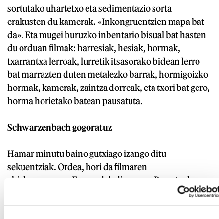
sortutako uhartetxo eta sedimentazio sorta
erakusten du kamerak. «Inkongruentzien mapa bat
da». Eta mugei buruzko inbentario bisual bat hasten
du orduan filmak: harresiak, hesiak, hormak,
txarrantxa lerroak, lurretik itsasorako bidean lerro
bat marrazten duten metalezko barrak, hormigoizko
hormak, kamerak, zaintza dorreak, eta txori bat gero,
horma horietako batean pausatuta.
Schwarzenbach gogoratuz
Hamar minutu baino gutxiago izango ditu
sekuentziak. Ordea, hori da filmaren
«bizkarrezurra», Fresnedak dioenez. «Pasarteak
erakusten baitu zer-nolako eraikinak egiten ditugun
besteengandik banatzeko, eta guk, aldiz, jendearen