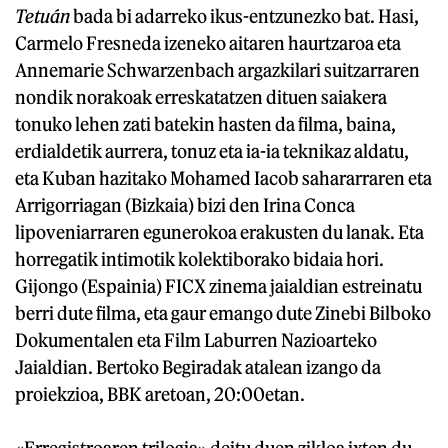
Tetuán
bada bi adarreko ikus-entzunezko bat. Hasi,
Carmelo Fresneda izeneko aitaren haurtzaroa eta
Annemarie Schwarzenbach argazkilari suitzarraren
nondik norakoak erreskatatzen dituen saiakera
tonuko lehen zati batekin hasten da filma, baina,
erdialdetik aurrera, tonuz eta ia-ia teknikaz aldatu,
eta Kuban hazitako Mohamed Iacob sahararraren eta
Arrigorriagan (Bizkaia) bizi den Irina Conca
lipoveniarraren egunerokoa erakusten du lanak. Eta
horregatik intimotik kolektiborako bidaia hori.
Gijongo (Espainia) FICX zinema jaialdian estreinatu
berri dute filma, eta gaur emango dute Zinebi Bilboko
Dokumentalen eta Film Laburren Nazioarteko
Jaialdian. Bertoko Begiradak atalean izango da
proiekzioa, BBK aretoan, 20:00etan.
«Erregistroaren trilogia» deitu duen zikloa ixten du