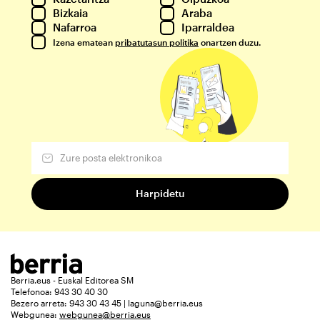
Bizkaia
Araba
Nafarroa
Iparraldea
Izena ematean
pribatutasun politika
onartzen duzu.
Berria.eus - Euskal Editorea SM
Telefonoa: 943 30 40 30
Bezero arreta: 943 30 43 45 | laguna@berria.eus
Webgunea:
webgunea@berria.eus