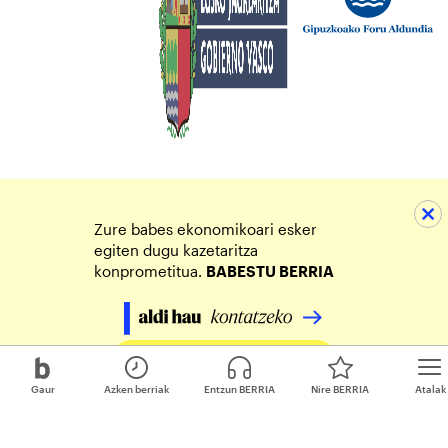
Zure babes ekonomikoari esker
egiten dugu kazetaritza
konprometitua.
BABESTU BERRIA
Egin zure ekarpena
Gaur
Azken berriak
Entzun BERRIA
Nire BERRIA
Atalak