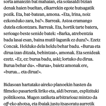
sorta amaiezin bat mahaian, eta solasaldi bizian
denak haien bueltan, elkarrekin egote hutsagatik
pozik. Eta, bat-batean, amona. «Eta, Irina, noiz
ezkonduko zara, ba?». Barreak. Astoa eramango
dutela ezkontzara. Barreak. Eta, hortik tarte batera,
serioago beste senide batek: «Barka, atrebentzia
bada lasai esan, baina mutil-lagunik ez duzu?». Ezetz
Concak. Helduko dela heldu behar badu. «Burua eta
dirua izan ditzala, behintzat», amonak. Eta senideak
ezetz. «Ez, ez: burua badu, aski; lortuko du dirua.
Burua behar du». «Burua», baietz amonak ere,
«burua... eta dirua!».
Bidasoan hartutako aireko planoekin hasten da
filmeko pasarterik liriko eta, aldi berean, esplizituki
politikoena. Mugen zatiketa arbitrarioaz mintzo da
off-
eko ahotsa, eta ibaiak justu itsasoratu aurretik