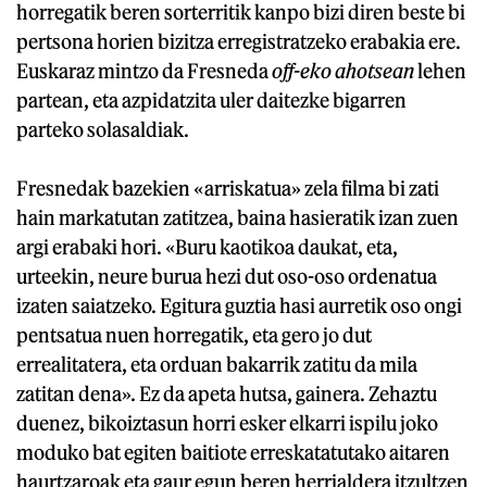
horregatik beren sorterritik kanpo bizi diren beste bi
pertsona horien bizitza erregistratzeko erabakia ere.
Euskaraz mintzo da Fresneda
off-eko ahotsean
lehen
partean, eta azpidatzita uler daitezke bigarren
parteko solasaldiak.
Fresnedak bazekien «arriskatua» zela filma bi zati
hain markatutan zatitzea, baina hasieratik izan zuen
argi erabaki hori. «Buru kaotikoa daukat, eta,
urteekin, neure burua hezi dut oso-oso ordenatua
izaten saiatzeko. Egitura guztia hasi aurretik oso ongi
pentsatua nuen horregatik, eta gero jo dut
errealitatera, eta orduan bakarrik zatitu da mila
zatitan dena». Ez da apeta hutsa, gainera. Zehaztu
duenez, bikoiztasun horri esker elkarri ispilu joko
moduko bat egiten baitiote erreskatatutako aitaren
haurtzaroak eta gaur egun beren herrialdera itzultzen