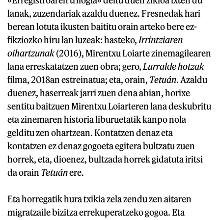
lanak, zuzendariak azaldu duenez. Fresnedak hari
berean lotuta ikusten baititu orain arteko bere ez-
fikziozko hiru lan luzeak: hasteko,
Irrintziaren
oihartzunak
(2016), Mirentxu Loiarte zinemagilearen
lana erreskatatzen zuen obra; gero,
Lurralde hotzak
filma, 2018an estreinatua; eta, orain,
Tetuán
. Azaldu
duenez, haserreak jarri zuen dena abian, horixe
sentitu baitzuen Mirentxu Loiarteren lana deskubritu
eta zinemaren historia liburuetatik kanpo nola
gelditu zen ohartzean. Kontatzen denaz eta
kontatzen ez denaz gogoeta egitera bultzatu zuen
horrek, eta, dioenez, bultzada horrek gidatuta iritsi
da orain
Tetuán
ere.
Eta horregatik hura txikia zela zendu zen aitaren
migratzaile bizitza errekuperatzeko gogoa. Eta