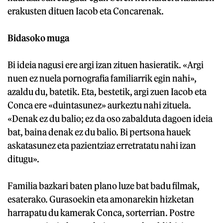
erakusten dituen Iacob eta Concarenak.
Bidasoko muga
Bi ideia nagusi ere argi izan zituen hasieratik. «Argi
nuen ez nuela pornografia familiarrik egin nahi»,
azaldu du, batetik. Eta, bestetik, argi zuen Iacob eta
Conca ere «duintasunez» aurkeztu nahi zituela.
«Denak ez du balio; ez da oso zabalduta dagoen ideia
bat, baina denak ez du balio. Bi pertsona hauek
askatasunez eta pazientziaz erretratatu nahi izan
ditugu».
Familia bazkari baten plano luze bat badu filmak,
esaterako. Gurasoekin eta amonarekin hizketan
harrapatu du kamerak Conca, sorterrian. Postre