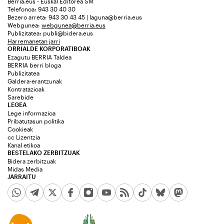
Berria.eus - Euskal Editorea SM
Telefonoa: 943 30 40 30
Bezero arreta: 943 30 43 45 | laguna@berria.eus
Webgunea:
webgunea@berria.eus
Publizitatea:
publi@bidera.eus
Harremanetan jarri
ORRIALDE KORPORATIBOAK
Ezagutu BERRIA Taldea
BERRIA berri bloga
Publizitatea
Galdera-erantzunak
Kontratazioak
Sarebide
LEGEA
Lege informazioa
Pribatutasun politika
Cookieak
cc Lizentzia
Kanal etikoa
BESTELAKO ZERBITZUAK
Bidera zerbitzuak
Midas Media
JARRAITU