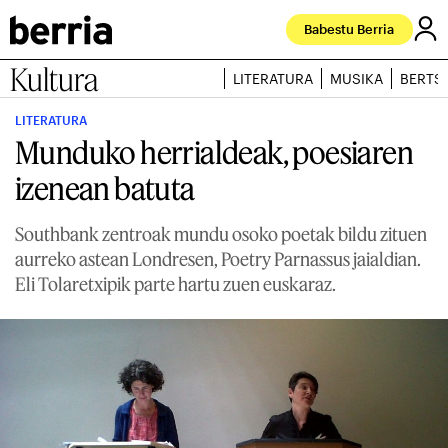
Babestu Berria
Kultura
LITERATURA
MUSIKA
BERTS
LITERATURA
Munduko herrialdeak, poesiaren
izenean batuta
Southbank zentroak mundu osoko poetak bildu zituen
aurreko astean Londresen, Poetry Parnassus jaialdian.
Eli Tolaretxipik parte hartu zuen euskaraz.