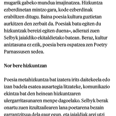
mugarik gabeko mundua imajinatzea. Hizkuntza
ezberdinetan mintzo gara, kode ezberdinak
erabiltzen ditugu. Baina poesia kultura guztietan
aurkitzen den zerbait da. Poesiak batu egiten du
hizkuntzak bereizi egiten duena», adierazi zuen
Selbyk jaialdiko ekitaldietako batean. Beraz, kultur
aniztasuna ez ezik, poesia bera ospatzea zen Poetry
Parnassusen xedea.
Nor bere hizkuntzan
Poesia metahizkuntza bat izatera irits daitekeela edo
izan badela esatea ausartegia litzateke, komunikazio
ekintza bat den heinean hizkuntzaren
ulergarritasunaren menpe dagoelako. Selbyk berak
onartu zuen itzultzailearen lana poetarena bezain
garrantzitsua dela gaur egun, eta jaialdiak argi utzi