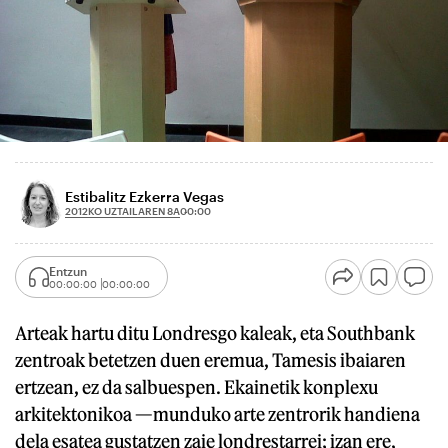
Estibalitz Ezkerra Vegas
2012KO UZTAILAREN 8A
00:00
Entzun
00:00:00
00:00:00
Arteak hartu ditu Londresgo kaleak, eta Southbank
zentroak betetzen duen eremua, Tamesis ibaiaren
ertzean, ez da salbuespen. Ekainetik konplexu
arkitektonikoa —munduko arte zentrorik handiena
dela esatea gustatzen zaie londrestarrei; izan ere,