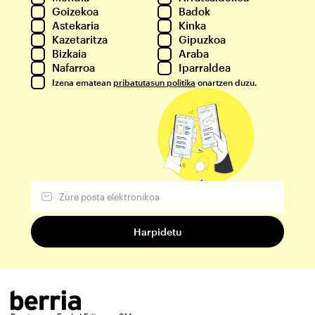
Goizekoa
Badok
Astekaria
Kinka
Kazetaritza
Gipuzkoa
Bizkaia
Araba
Nafarroa
Iparraldea
Izena ematean
pribatutasun politika
onartzen duzu.