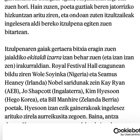
zuen hori. Hain zuzen, poeta guztiak beren jatorrizko
hizkuntzan aritu ziren, eta ondoan zuten itzultzaileak
ingelesera aldi bereko itzulpena egiten zuen
bitartean.
Itzulpenaren gaiak gertaera bitxia eragin zuen
jaialdiko
ekitaldi izarra
izan behar zuen (eta izan izan
zen) irakurraldian. Royal Festival Hall ezagunean
bildu ziren Wole Soyinka (Nigeria) eta Seamus
Heaney (Irlanda) Nobel saridunak zein Kay Ryan
(AEB), Jo Shapcott (Ingalaterra), Kim Hyesoon
(Hego Korea), eta Bill Manhire (Zelanda Berria)
poetak. Hyesoon izan ezik gainerakoak ingelesez
arituko zirela aurreikusita zegoen. Baina, antza
denez, Heaney ezeroso zegoen Irlanda ingelesa
bakarrik hitz egiten duen herrialde moduan