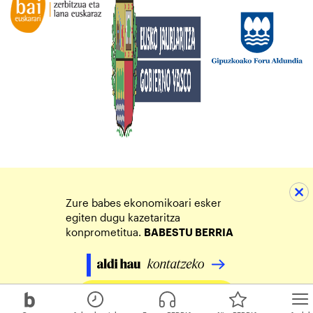
Zure babes ekonomikoari esker
egiten dugu kazetaritza
konprometitua.
BABESTU BERRIA
Egin zure ekarpena