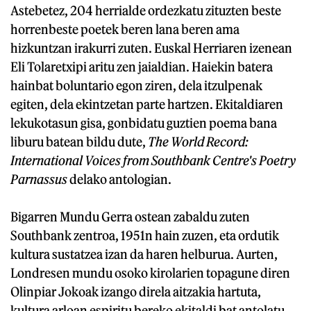
Astebetez, 204 herrialde ordezkatu zituzten beste
horrenbeste poetek beren lana beren ama
hizkuntzan irakurri zuten. Euskal Herriaren izenean
Eli Tolaretxipi aritu zen jaialdian. Haiekin batera
hainbat boluntario egon ziren, dela itzulpenak
egiten, dela ekintzetan parte hartzen. Ekitaldiaren
lekukotasun gisa, gonbidatu guztien poema bana
liburu batean bildu dute,
The World Record:
International Voices from Southbank Centre's Poetry
Parnassus
delako antologian.
Bigarren Mundu Gerra ostean zabaldu zuten
Southbank zentroa, 1951n hain zuzen, eta ordutik
kultura sustatzea izan da haren helburua. Aurten,
Londresen mundu osoko kirolarien topagune diren
Olinpiar Jokoak izango direla aitzakia hartuta,
kultura arloan espiritu bereko ekitaldi bat antolatu