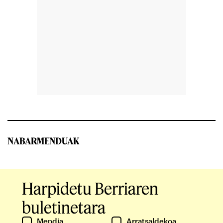
NABARMENDUAK
Harpidetu Berriaren
buletinetara
Mendia
Arratsaldekoa