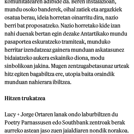
komunitatearen adibide da. Beren instalazioan,
mundu osoko banderek, oihal zatiek eta argazkiek
osatua berau, ideia horretan oinarritu dira, nazio
berri bat proposatzeko. Nazio horretako kide izan
nahi duenak bertan egin dezake Antartikako mundu
pasaportea eskuratzeko tramiteak, munduko
herritar izendatzeaz gainera munduan askatasunez
bidaiatzeko aukera eskainiko diona, modu
sinbolikoan jakina. Mugen zentzugabetasunaz urteak
hitz egiten bagabiltza ere, utopia baita oraindik
munduan nahierara ibiltzea.
Hitzen trukatzea
Lucy + Jorge Ortaren lanak ondo laburbiltzen du
Poetry Parnassusen edo Southbank zentroak berak
aurreko astean jaso zuen jaialdiaren nondik norakoa.