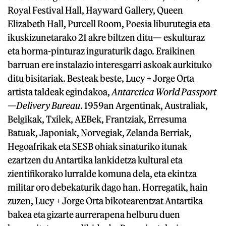
Royal Festival Hall, Hayward Gallery, Queen
Elizabeth Hall, Purcell Room, Poesia liburutegia eta
ikuskizunetarako 21 akre biltzen ditu— eskulturaz
eta horma-pinturaz inguraturik dago. Eraikinen
barruan ere instalazio interesgarri askoak aurkituko
ditu bisitariak. Besteak beste, Lucy + Jorge Orta
artista taldeak egindakoa,
Antarctica World Passport
—Delivery Bureau
. 1959an Argentinak, Australiak,
Belgikak, Txilek, AEBek, Frantziak, Erresuma
Batuak, Japoniak, Norvegiak, Zelanda Berriak,
Hegoafrikak eta SESB ohiak sinaturiko itunak
ezartzen du Antartika lankidetza kultural eta
zientifikorako lurralde komuna dela, eta ekintza
militar oro debekaturik dago han. Horregatik, hain
zuzen, Lucy + Jorge Orta bikotearentzat Antartika
bakea eta gizarte aurrerapena helburu duen