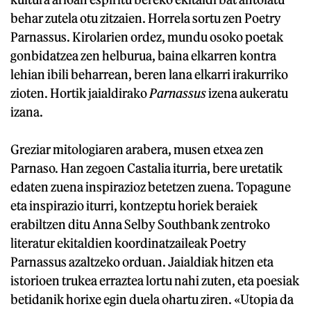
behar zutela otu zitzaien. Horrela sortu zen Poetry
Parnassus. Kirolarien ordez, mundu osoko poetak
gonbidatzea zen helburua, baina elkarren kontra
lehian ibili beharrean, beren lana elkarri irakurriko
zioten. Hortik jaialdirako
Parnassus
izena aukeratu
izana.
Greziar mitologiaren arabera, musen etxea zen
Parnaso. Han zegoen Castalia iturria, bere uretatik
edaten zuena inspirazioz betetzen zuena. Topagune
eta inspirazio iturri, kontzeptu horiek beraiek
erabiltzen ditu Anna Selby Southbank zentroko
literatur ekitaldien koordinatzaileak Poetry
Parnassus azaltzeko orduan. Jaialdiak hitzen eta
istorioen trukea erraztea lortu nahi zuten, eta poesiak
betidanik horixe egin duela ohartu ziren. «Utopia da