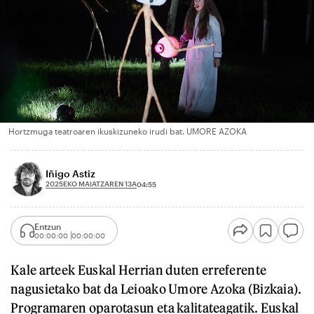
Hortzmuga teatroaren ikuskizuneko irudi bat. UMORE AZOKA
Iñigo Astiz
2025EKO MAIATZAREN 13A
04:55
Entzun
00:00:00
00:00:00
Kale arteek Euskal Herrian duten erreferente
nagusietako bat da Leioako Umore Azoka (Bizkaia).
Programaren oparotasun eta kalitateagatik. Euskal