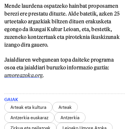
Mende laurdena ospatzeko hainbat proposamen
berezi ere prestatu dituzte. Alde batetik, azken 25
urteetako argazkiak biltzen dituen erakusketa
egongo da ikusgai Kultur Leioan, eta, bestetik,
zuzeneko kontzertuak eta piroteknia ikuskizunak
izango dira gauero.
Jaialdiaren webgunean topa daiteke programa
osoa eta jaialdiari buruzko informazio guztia:
umoreazoka.org
.
GAIAK
Arteak eta kultura
Arteak
Antzerkia euskaraz
Antzerkia
Zirkua eta pailazoak
Leioako Umore Azoka