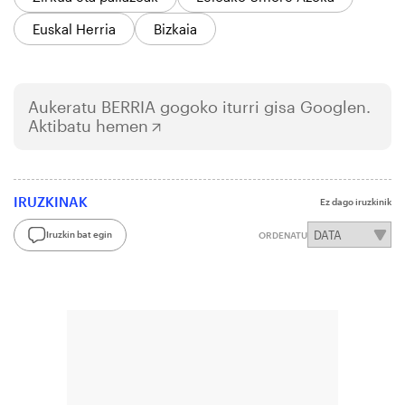
Euskal Herria
Bizkaia
Aukeratu
BERRIA
gogoko iturri gisa Googlen.
Aktibatu hemen
IRUZKINAK
Ez dago iruzkinik
Iruzkin bat egin
ORDENATU