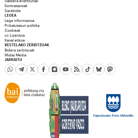
Galdera-erantzunak
Kontratazioak
Sarebide
LEGEA
Lege informazioa
Pribatutasun politika
Cookieak
cc Lizentzia
Kanal etikoa
BESTELAKO ZERBITZUAK
Bidera zerbitzuak
Midas Media
JARRAITU