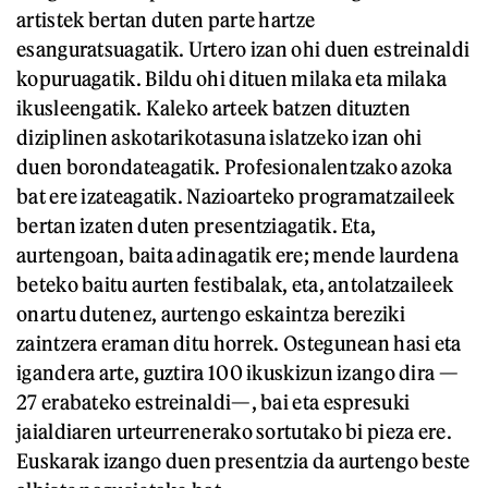
artistek bertan duten parte hartze
esanguratsuagatik. Urtero izan ohi duen estreinaldi
kopuruagatik. Bildu ohi dituen milaka eta milaka
ikusleengatik. Kaleko arteek batzen dituzten
diziplinen askotarikotasuna islatzeko izan ohi
duen borondateagatik. Profesionalentzako azoka
bat ere izateagatik. Nazioarteko programatzaileek
bertan izaten duten presentziagatik. Eta,
aurtengoan, baita adinagatik ere; mende laurdena
beteko baitu aurten festibalak, eta, antolatzaileek
onartu dutenez, aurtengo eskaintza bereziki
zaintzera eraman ditu horrek. Ostegunean hasi eta
igandera arte, guztira 100 ikuskizun izango dira —
27 erabateko estreinaldi—, bai eta espresuki
jaialdiaren urteurrenerako sortutako bi pieza ere.
Euskarak izango duen presentzia da aurtengo beste