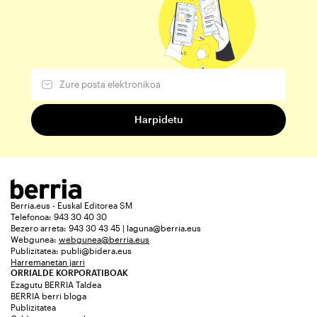
Berria.eus - Euskal Editorea SM
Telefonoa: 943 30 40 30
Bezero arreta: 943 30 43 45 | laguna@berria.eus
Webgunea:
webgunea@berria.eus
Publizitatea:
publi@bidera.eus
Harremanetan jarri
ORRIALDE KORPORATIBOAK
Ezagutu BERRIA Taldea
BERRIA berri bloga
Publizitatea