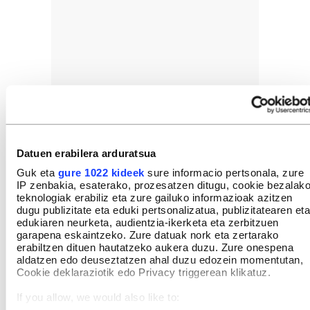
Datuen erabilera arduratsua
Guk eta
gure 1022 kideek
sure informacio pertsonala, zure
IP zenbakia, esaterako, prozesatzen ditugu, cookie bezalak
teknologiak erabiliz eta zure gailuko informazioak azitzen
dugu publizitate eta eduki pertsonalizatua, publizitatearen eta
edukiaren neurketa, audientzia-ikerketa eta zerbitzuen
garapena eskaintzeko. Zure datuak nork eta zertarako
erabiltzen dituen hautatzeko aukera duzu. Zure onespena
aldatzen edo deuseztatzen ahal duzu edozein momentutan,
Cookie deklaraziotik edo Privacy triggerean klikatuz.
If you allow, we would also like to: