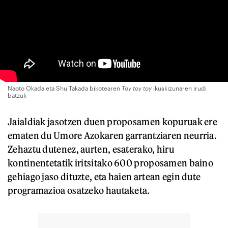
Naoto Okada eta Shu Takada bikotearen
Toy toy toy
ikuskizunaren irudi
batzuk
Jaialdiak jasotzen duen proposamen kopuruak ere
ematen du Umore Azokaren garrantziaren neurria.
Zehaztu dutenez, aurten, esaterako, hiru
kontinentetatik iritsitako 600 proposamen baino
gehiago jaso dituzte, eta haien artean egin dute
programazioa osatzeko hautaketa.