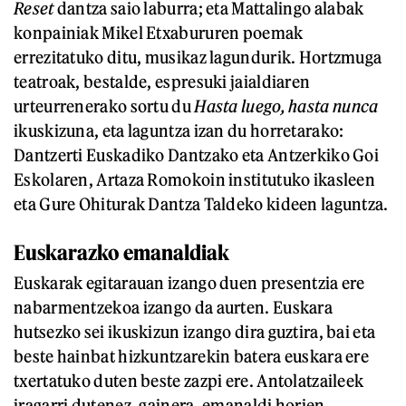
Reset
dantza saio laburra; eta Mattalingo alabak
konpainiak Mikel Etxabururen poemak
errezitatuko ditu, musikaz lagundurik. Hortzmuga
teatroak, bestalde, espresuki jaialdiaren
urteurrenerako sortu du
Hasta luego, hasta nunca
ikuskizuna, eta laguntza izan du horretarako:
Dantzerti Euskadiko Dantzako eta Antzerkiko Goi
Eskolaren, Artaza Romokoin institutuko ikasleen
eta Gure Ohiturak Dantza Taldeko kideen laguntza.
Euskarazko emanaldiak
Euskarak egitarauan izango duen presentzia ere
nabarmentzekoa izango da aurten. Euskara
hutsezko sei ikuskizun izango dira guztira, bai eta
beste hainbat hizkuntzarekin batera euskara ere
txertatuko duten beste zazpi ere. Antolatzaileek
iragarri dutenez, gainera, emanaldi horien