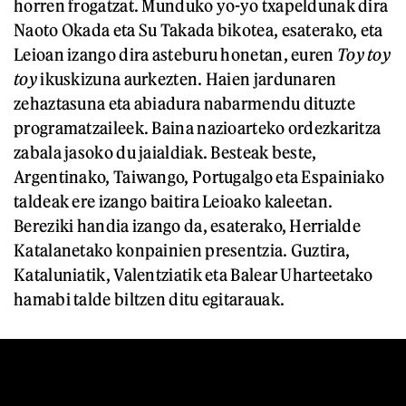
horren frogatzat. Munduko yo-yo txapeldunak dira
Naoto Okada eta Su Takada bikotea, esaterako, eta
Leioan izango dira asteburu honetan, euren
Toy toy
toy
ikuskizuna aurkezten. Haien jardunaren
zehaztasuna eta abiadura nabarmendu dituzte
programatzaileek. Baina nazioarteko ordezkaritza
zabala jasoko du jaialdiak. Besteak beste,
Argentinako, Taiwango, Portugalgo eta Espainiako
taldeak ere izango baitira Leioako kaleetan.
Bereziki handia izango da, esaterako, Herrialde
Katalanetako konpainien presentzia. Guztira,
Kataluniatik, Valentziatik eta Balear Uharteetako
hamabi talde biltzen ditu egitarauak.