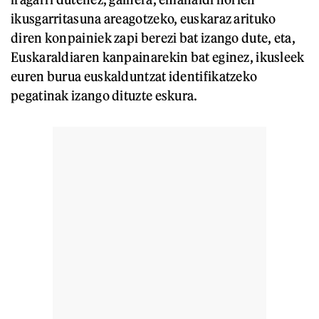
ikusgarritasuna areagotzeko, euskaraz arituko
diren konpainiek zapi berezi bat izango dute, eta,
Euskaraldiaren kanpainarekin bat eginez, ikusleek
euren burua euskalduntzat identifikatzeko
pegatinak izango dituzte eskura.