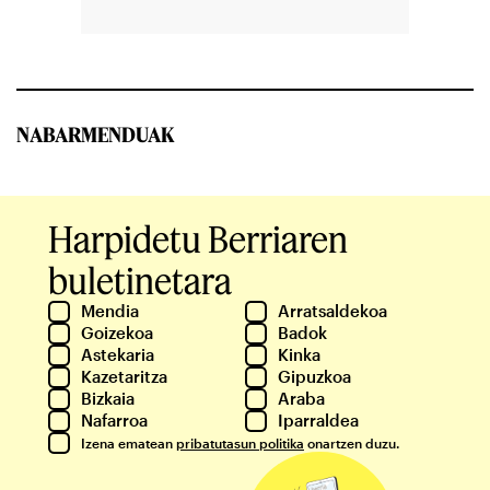
NABARMENDUAK
Harpidetu Berriaren
buletinetara
Mendia
Arratsaldekoa
Goizekoa
Badok
Astekaria
Kinka
Kazetaritza
Gipuzkoa
Bizkaia
Araba
Nafarroa
Iparraldea
Izena ematean
pribatutasun politika
onartzen duzu.