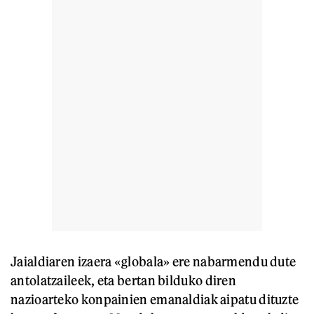
Jaialdiaren izaera «globala» ere nabarmendu dute
antolatzaileek, eta bertan bilduko diren
nazioarteko konpainien emanaldiak aipatu dituzte