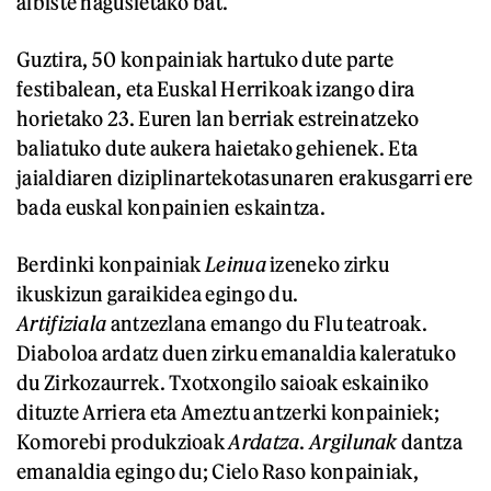
albiste nagusietako bat.
Guztira, 50 konpainiak hartuko dute parte
festibalean, eta Euskal Herrikoak izango dira
horietako 23. Euren lan berriak estreinatzeko
baliatuko dute aukera haietako gehienek. Eta
jaialdiaren diziplinartekotasunaren erakusgarri ere
bada euskal konpainien eskaintza.
Berdinki konpainiak
Leinua
izeneko zirku
ikuskizun garaikidea egingo du.
Artifiziala
antzezlana emango du Flu teatroak.
Diaboloa ardatz duen zirku emanaldia kaleratuko
du Zirkozaurrek. Txotxongilo saioak eskainiko
dituzte Arriera eta Ameztu antzerki konpainiek;
Komorebi produkzioak
Ardatza
.
Argilunak
dantza
emanaldia egingo du; Cielo Raso konpainiak,