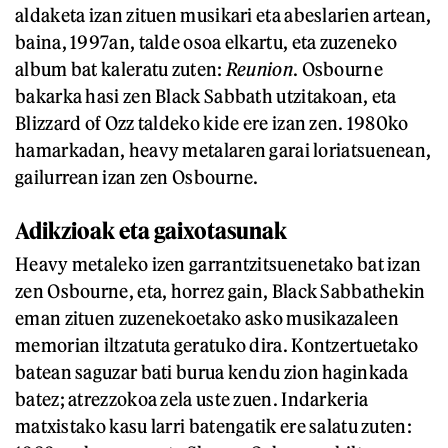
aldaketa izan zituen musikari eta abeslarien artean,
baina, 1997an, talde osoa elkartu, eta zuzeneko
album bat kaleratu zuten:
Reunion
. Osbourne
bakarka hasi zen Black Sabbath utzitakoan, eta
Blizzard of Ozz taldeko kide ere izan zen. 1980ko
hamarkadan, heavy metalaren garai loriatsuenean,
gailurrean izan zen Osbourne.
Adikzioak eta gaixotasunak
Heavy metaleko izen garrantzitsuenetako bat izan
zen Osbourne, eta, horrez gain, Black Sabbathekin
eman zituen zuzenekoetako asko musikazaleen
memorian iltzatuta geratuko dira. Kontzertuetako
batean saguzar bati burua kendu zion haginkada
batez; atrezzokoa zela uste zuen. Indarkeria
matxistako kasu larri batengatik ere salatu zuten: