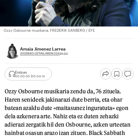
Ozzy Osbourne musikaria. FREDERIK SANBERG / EFE
Amaia Jimenez Larrea
2025EKO UZTAILAREN 22A
21:20
Entzun
00:00:00
00:04:14
Ozzy Osbourne musikaria zendu da, 76 zituela.
Haren senideek jakinarazi dute berria, eta ohar
batean azaldu dute «maitasunez inguratuta» egon
dela azkenera arte. Nahiz eta ez duten zehazki
adierazi zergatik hil den Osbourne, azken urteetan
hainbat osasun arazo izan zituen. Black Sabbath