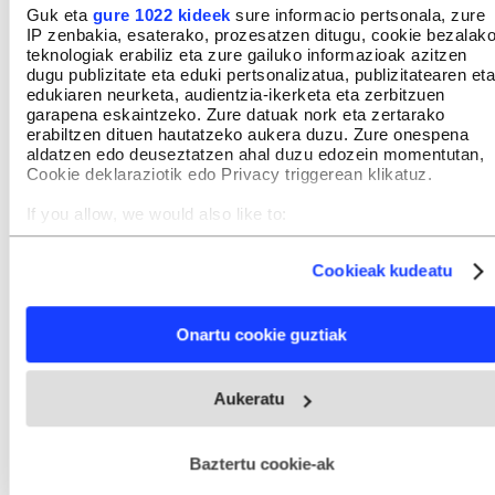
Guk eta
gure 1022 kideek
sure informacio pertsonala, zure
IP zenbakia, esaterako, prozesatzen ditugu, cookie bezalak
teknologiak erabiliz eta zure gailuko informazioak azitzen
dugu publizitate eta eduki pertsonalizatua, publizitatearen eta
edukiaren neurketa, audientzia-ikerketa eta zerbitzuen
garapena eskaintzeko. Zure datuak nork eta zertarako
erabiltzen dituen hautatzeko aukera duzu. Zure onespena
aldatzen edo deuseztatzen ahal duzu edozein momentutan,
Cookie deklaraziotik edo Privacy triggerean klikatuz.
If you allow, we would also like to:
Collect information about your geographical location
which can be accurate to within several meters
Cookieak kudeatu
Identify your device by actively scanning it for specific
characteristics (fingerprinting)
Find out more about how your personal data is processed
Onartu cookie guztiak
and set your preferences in the
details section
.
Webgune honek cookie propioak eta hirugarrenen cookie-
Aukeratu
fitxategiak erabiltzen ditu. Zure esperientzia eta zerbitzuak
hobetzeko asmoz, cookie teknologiaz baliatzen gara. Ohar
hau onartuz gero, teknologia hori erabiltzeko baimen
esplizitua ematen diguzu.
Gehiago irakurri
Baztertu cookie-ak
Bere irudia asko zaindu zuen Osbournek, eta