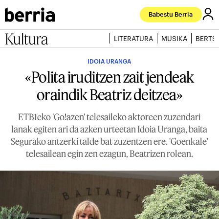
Babestu Berria
Kultura
LITERATURA
MUSIKA
BERTS
IDOIA URANGA
«Polita iruditzen zait jendeak
oraindik Beatriz deitzea»
ETB1eko 'Go!azen' telesaileko aktoreen zuzendari
lanak egiten ari da azken urteetan Idoia Uranga, baita
Segurako antzerki talde bat zuzentzen ere. 'Goenkale'
telesailean egin zen ezagun, Beatrizen rolean.