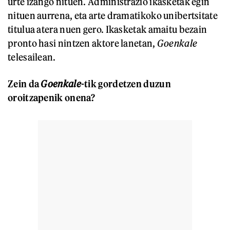
urte izango nituen. Administrazio ikasketak egin
nituen aurrena, eta arte dramatikoko unibertsitate
titulua atera nuen gero. Ikasketak amaitu bezain
pronto hasi nintzen aktore lanetan,
Goenkale
telesailean.
Zein da
Goenkale
-tik gordetzen duzun
oroitzapenik onena?