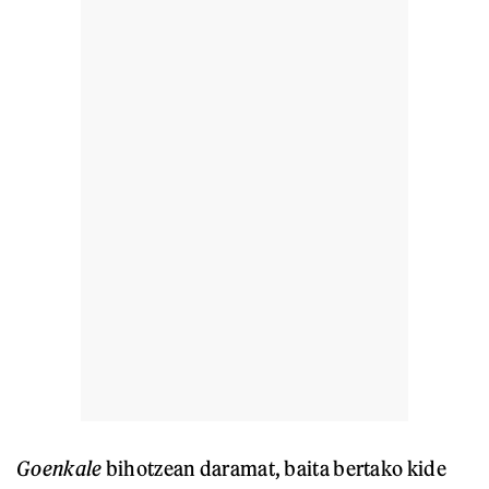
Goenkale
bihotzean daramat, baita bertako kide