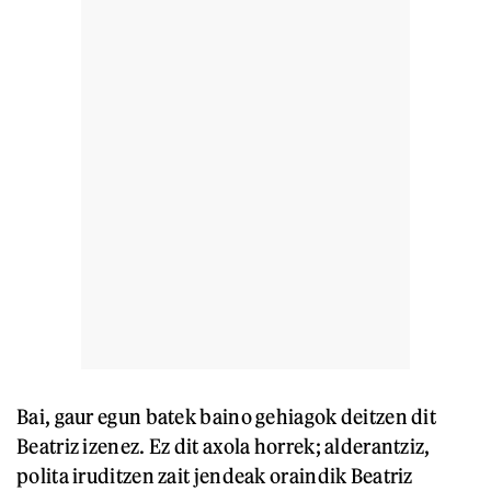
Bai, gaur egun batek baino gehiagok deitzen dit
Beatriz izenez. Ez dit axola horrek; alderantziz,
polita iruditzen zait jendeak oraindik Beatriz