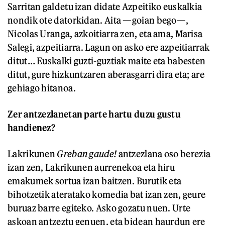
Sarritan galdetu izan didate Azpeitiko euskalkia
nondik ote datorkidan. Aita —goian bego—,
Nicolas Uranga, azkoitiarra zen, eta ama, Marisa
Salegi, azpeitiarra. Lagun on asko ere azpeitiarrak
ditut… Euskalki guzti-guztiak maite eta babesten
ditut, gure hizkuntzaren aberasgarri dira eta; are
gehiago hitanoa.
Zer antzezlanetan parte hartu duzu gustu
handienez?
Lakrikunen
Greban gaude!
antzezlana oso berezia
izan zen, Lakrikunen aurrenekoa eta hiru
emakumek sortua izan baitzen. Burutik eta
bihotzetik ateratako komedia bat izan zen, geure
buruaz barre egiteko. Asko gozatu nuen. Urte
askoan antzeztu genuen, eta bidean haurdun ere