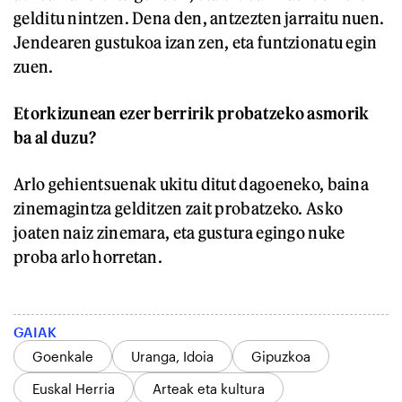
gelditu nintzen. Dena den, antzezten jarraitu nuen.
Jendearen gustukoa izan zen, eta funtzionatu egin
zuen.
Etorkizunean ezer berririk probatzeko asmorik
ba al duzu?
Arlo gehientsuenak ukitu ditut dagoeneko, baina
zinemagintza gelditzen zait probatzeko. Asko
joaten naiz zinemara, eta gustura egingo nuke
proba arlo horretan.
GAIAK
Goenkale
Uranga, Idoia
Gipuzkoa
Euskal Herria
Arteak eta kultura