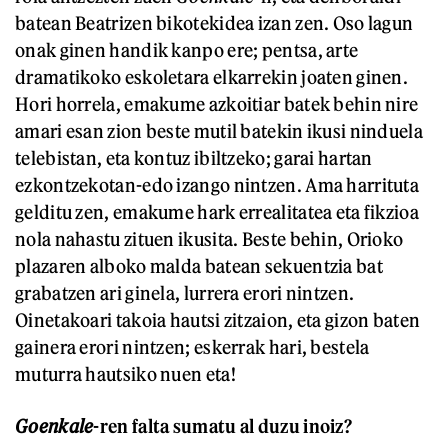
batean Beatrizen bikotekidea izan zen. Oso lagun
onak ginen handik kanpo ere; pentsa, arte
dramatikoko eskoletara elkarrekin joaten ginen.
Hori horrela, emakume azkoitiar batek behin nire
amari esan zion beste mutil batekin ikusi ninduela
telebistan, eta kontuz ibiltzeko; garai hartan
ezkontzekotan-edo izango nintzen. Ama harrituta
gelditu zen, emakume hark errealitatea eta fikzioa
nola nahastu zituen ikusita. Beste behin, Orioko
plazaren alboko malda batean sekuentzia bat
grabatzen ari ginela, lurrera erori nintzen.
Oinetakoari takoia hautsi zitzaion, eta gizon baten
gainera erori nintzen; eskerrak hari, bestela
muturra hautsiko nuen eta!
Goenkale
-ren falta sumatu al duzu inoiz?