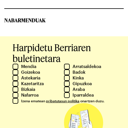
NABARMENDUAK
Harpidetu Berriaren
buletinetara
Mendia
Arratsaldekoa
Goizekoa
Badok
Astekaria
Kinka
Kazetaritza
Gipuzkoa
Bizkaia
Araba
Nafarroa
Iparraldea
Izena ematean
pribatutasun politika
onartzen duzu.