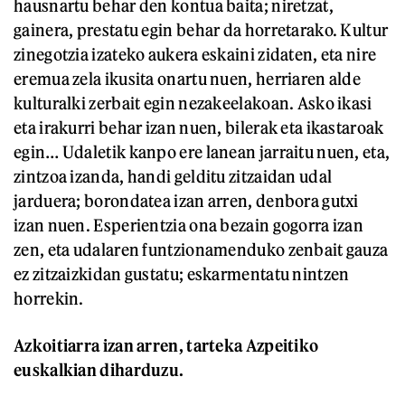
hausnartu behar den kontua baita; niretzat,
gainera, prestatu egin behar da horretarako. Kultur
zinegotzia izateko aukera eskaini zidaten, eta nire
eremua zela ikusita onartu nuen, herriaren alde
kulturalki zerbait egin nezakeelakoan. Asko ikasi
eta irakurri behar izan nuen, bilerak eta ikastaroak
egin… Udaletik kanpo ere lanean jarraitu nuen, eta,
zintzoa izanda, handi gelditu zitzaidan udal
jarduera; borondatea izan arren, denbora gutxi
izan nuen. Esperientzia ona bezain gogorra izan
zen, eta udalaren funtzionamenduko zenbait gauza
ez zitzaizkidan gustatu; eskarmentatu nintzen
horrekin.
Azkoitiarra izan arren, tarteka Azpeitiko
euskalkian diharduzu.