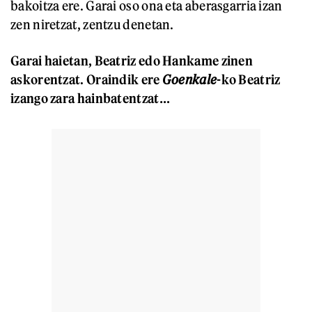
bakoitza ere. Garai oso ona eta aberasgarria izan
zen niretzat, zentzu denetan.
Garai haietan, Beatriz edo Hankame zinen
askorentzat. Oraindik ere
Goenkale
-ko Beatriz
izango zara hainbatentzat…