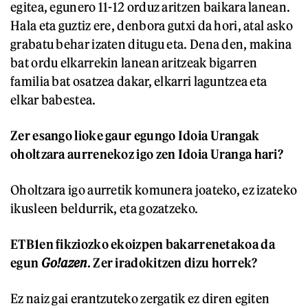
egitea, egunero 11-12 orduz aritzen baikara lanean.
Hala eta guztiz ere, denbora gutxi da hori, atal asko
grabatu behar izaten ditugu eta. Dena den, makina
bat ordu elkarrekin lanean aritzeak bigarren
familia bat osatzea dakar, elkarri laguntzea eta
elkar babestea.
Zer esango lioke gaur egungo Idoia Urangak
oholtzara aurrenekoz igo zen Idoia Uranga hari?
Oholtzara igo aurretik komunera joateko, ez izateko
ikusleen beldurrik, eta gozatzeko.
ETB1en fikziozko ekoizpen bakarrenetakoa da
egun
Go!azen
. Zer iradokitzen dizu horrek?
Ez naiz gai erantzuteko zergatik ez diren egiten