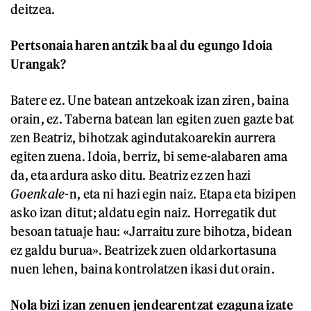
deitzea.
Pertsonaia haren antzik ba al du egungo Idoia
Urangak?
Batere ez. Une batean antzekoak izan ziren, baina
orain, ez. Taberna batean lan egiten zuen gazte bat
zen Beatriz, bihotzak agindutakoarekin aurrera
egiten zuena. Idoia, berriz, bi seme-alabaren ama
da, eta ardura asko ditu. Beatriz ez zen hazi
Goenkale
-n, eta ni hazi egin naiz. Etapa eta bizipen
asko izan ditut; aldatu egin naiz. Horregatik dut
besoan tatuaje hau: «Jarraitu zure bihotza, bidean
ez galdu burua». Beatrizek zuen oldarkortasuna
nuen lehen, baina kontrolatzen ikasi dut orain.
Nola bizi izan zenuen jendearentzat ezaguna izate