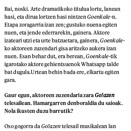
Bai, noski. Arte dramatikoko titulua lortu, lanean
hasi, eta dirua lortzen hasi nintzen
Goenkale
-n.
Etapa zoragarria izan zen; gustuko nuena egiten
nuen, eta jende ederrarekin, gainera. Aktore
izateari utzi eta urte batzuetara, gainera,
Goenkale
-
ko aktoreen zuzendari gisa aritzeko aukera izan
nuen. Esan behar dut, era berean,
Goenkale
-tik
igarotako aktore gehientsuenok Whatsapp talde
bat dugula.Urtean behin bada ere, elkartu egiten
gara.
Gaur egun, aktoreen zuzendaria zara
Go!azen
telesailean. Hamargarren denboraldia du saioak.
Nola ikusten duzu barrutik?
Oso gogorra da
Go!azen
telesail musikalean lan