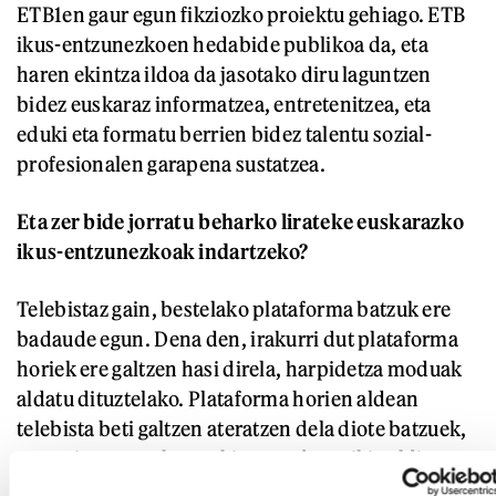
ETB1en gaur egun fikziozko proiektu gehiago. ETB
ikus-entzunezkoen hedabide publikoa da, eta
haren ekintza ildoa da jasotako diru laguntzen
bidez euskaraz informatzea, entretenitzea, eta
eduki eta formatu berrien bidez talentu sozial-
profesionalen garapena sustatzea.
Eta zer bide jorratu beharko lirateke euskarazko
ikus-entzunezkoak indartzeko?
Telebistaz gain, bestelako plataforma batzuk ere
badaude egun. Dena den, irakurri dut plataforma
horiek ere galtzen hasi direla, harpidetza moduak
aldatu dituztelako. Plataforma horien aldean
telebista beti galtzen ateratzen dela diote batzuek,
eta, gainera, euskararekin mundua txiki gelditzen
dela. Baina ez dakit hori aitzakia ez ote den. Ikus-