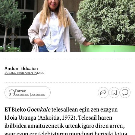
Andoni Elduaien
2023KO IRAILAREN 1A
12:39
Entzun
00:00:00
00:00:00
ETB1eko
Goenkale
telesailean egin zen ezagun
Idoia Uranga (Azkoitia, 1972). Telesail haren
ibilbidea amaitu zenetik urteak igaro diren arren,
gaur egun ere telebistaren munduari hertsiki lotua