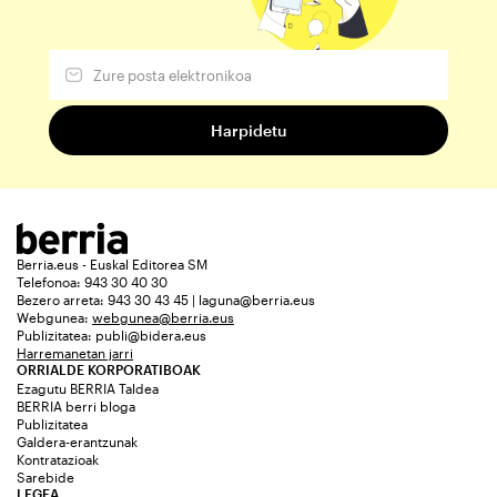
Berria.eus - Euskal Editorea SM
Telefonoa: 943 30 40 30
Bezero arreta: 943 30 43 45 | laguna@berria.eus
Webgunea:
webgunea@berria.eus
Publizitatea:
publi@bidera.eus
Harremanetan jarri
ORRIALDE KORPORATIBOAK
Ezagutu BERRIA Taldea
BERRIA berri bloga
Publizitatea
Galdera-erantzunak
Kontratazioak
Sarebide
LEGEA