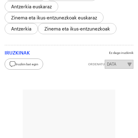
Antzerkia euskaraz
Zinema eta ikus-entzunezkoak euskaraz
Antzerkia
Zinema eta ikus-entzunezkoak
IRUZKINAK
Ez dago iruzkinik
Iruzkin bat egin
ORDENATU