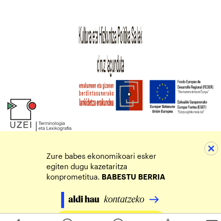
Zure babes ekonomikoari esker
egiten dugu kazetaritza
konprometitua.
BABESTU
BERRIA