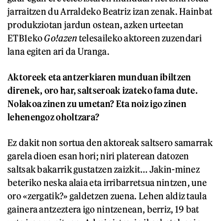
jarraitzen du Arraldeko Beatriz izan zenak. Hainbat
produkziotan jardun ostean, azken urteetan
ETB1eko
Go!azen
telesaileko aktoreen zuzendari
lana egiten ari da Uranga.
Aktoreek eta antzerkiaren munduan ibiltzen
direnek, oro har, saltseroak izateko fama dute.
Nolakoa zinen zu umetan? Eta noiz igo zinen
lehenengoz oholtzara?
Ez dakit non sortua den aktoreak saltsero samarrak
garela dioen esan hori; niri platerean datozen
saltsak bakarrik gustatzen zaizkit… Jakin-minez
beteriko neska alaia eta irribarretsua nintzen, une
oro «zergatik?» galdetzen zuena. Lehen aldiz taula
gainera antzeztera igo nintzenean, berriz, 19 bat