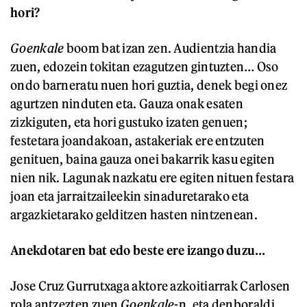
hori?
Goenkale
boom bat izan zen. Audientzia handia
zuen, edozein tokitan ezagutzen gintuzten… Oso
ondo barneratu nuen hori guztia, denek begi onez
agurtzen ninduten eta. Gauza onak esaten
zizkiguten, eta hori gustuko izaten genuen;
festetara joandakoan, astakeriak ere entzuten
genituen, baina gauza onei bakarrik kasu egiten
nien nik. Lagunak nazkatu ere egiten nituen festara
joan eta jarraitzaileekin sinaduretarako eta
argazkietarako gelditzen hasten nintzenean.
Anekdotaren bat edo beste ere izango duzu…
Jose Cruz Gurrutxaga aktore azkoitiarrak Carlosen
rola antzezten zuen
Goenkale
-n, eta denboraldi