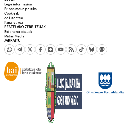
Lege informazioa
Pribatutasun politika
Cookieak
cc Lizentzia
Kanal etikoa
BESTELAKO ZERBITZUAK
Bidera zerbitzuak
Midas Media
JARRAITU