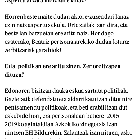
Aspertu al zara inoiz zure lanaz?
Horrenbeste maite dudan aktore-zuzendari lanaz
ezin naiz aspertu sekula. Urte zailak izan dira, eta
beste lan batzuetan ere aritu naiz. Hor dago,
esaterako, Beatriz pertsonaiarekiko dudan lotura:
zerbitzariak gara biok!
Udal politikan ere aritu zinen. Zer oroitzapen
dituzu?
Edonoren bizitzan dauka eskua sartuta politikak.
Gaztetatik defendatu eta aldarrikatu izan ditut nire
pentsamendu politikoak, eta beti erabili izan dut
eskubide hori, era pertsonalean betiere. 2015-
2019ko agintaldian Azkoitiko zinegotzia izan
nintzen EH Bildurekin. Zalantzak izan nituen, asko