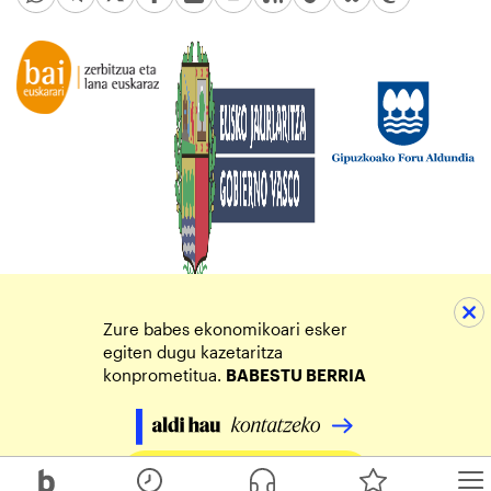
Zure babes ekonomikoari esker
egiten dugu kazetaritza
konprometitua.
BABESTU BERRIA
Egin zure ekarpena