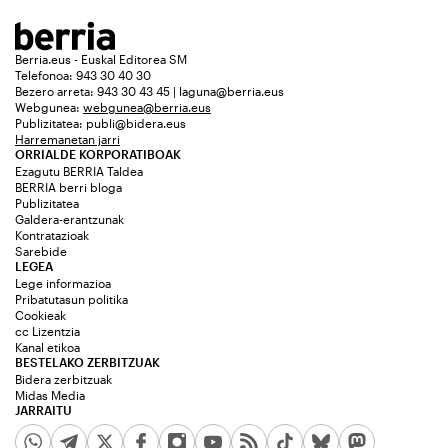
Berria.eus - Euskal Editorea SM
Telefonoa: 943 30 40 30
Bezero arreta: 943 30 43 45 | laguna@berria.eus
Webgunea:
webgunea@berria.eus
Publizitatea:
publi@bidera.eus
Harremanetan jarri
ORRIALDE KORPORATIBOAK
Ezagutu BERRIA Taldea
BERRIA berri bloga
Publizitatea
Galdera-erantzunak
Kontratazioak
Sarebide
LEGEA
Lege informazioa
Pribatutasun politika
Cookieak
cc Lizentzia
Kanal etikoa
BESTELAKO ZERBITZUAK
Bidera zerbitzuak
Midas Media
JARRAITU