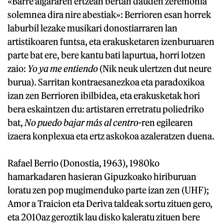
«Barre algararen ertzean bertan dauden zeremonia
solemnea dira nire abestiak»: Berrioren esan horrek
laburbil lezake musikari donostiarraren lan
artistikoaren funtsa, eta erakusketaren izenburuaren
parte bat ere, bere kantu bati lapurtua, horri lotzen
zaio:
Yo ya me entiendo
(Nik neuk ulertzen dut neure
burua). Sarritan kontraesanezkoa eta paradoxikoa
izan zen Berrioren ibilbidea, eta erakusketak hori
bera eskaintzen du: artistaren erretratu poliedriko
bat,
No puedo bajar más al centro
-ren egilearen
izaera konplexua eta ertz askokoa azaleratzen duena.
Rafael Berrio (Donostia, 1963), 1980ko
hamarkadaren hasieran Gipuzkoako hiriburuan
loratu zen pop mugimenduko parte izan zen (UHF);
Amor a Traicion eta Deriva taldeak sortu zituen gero,
eta 2010az geroztik lau disko kaleratu zituen bere