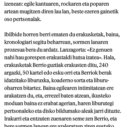
izenean: egile kantuaren, rockaren eta poparen
artean mugitzen diren lau lan, beste ezeren gainetik
oso pertsonalak.
Ibilbide horren berri ematen du erakusketak, baina,
kronologiari segitu beharrean, sormen lanaren
prozesua bera du ardatz. Lanzagorta: «Ez genuen
nahi hau gorespen erakustaldi hutsa izatea». Hala,
erakusketak Berrio guztiak erakusten ditu, 240
argazki, 50 kartel edo esku orri eta Berriok berak
idatzitako liburuxka, koaderno sorta eta liburu-
oharren bitartez. Baina egilearen intimitatean ere
arakatzen du, eta, errezel baten atzean, ikusteko
moduan baina ez erabat agerian, haren liburutegi
pertsonaleko eta disko bildumako aleak jarri dituzte.
Irakurri eta entzuten zuenaren seme zen Berrio, eta
bere sormen lanean ere azaleratzen ziren gustuko