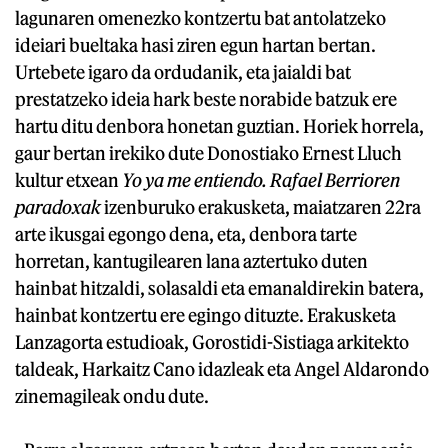
lagunaren omenezko kontzertu bat antolatzeko
ideiari bueltaka hasi ziren egun hartan bertan.
Urtebete igaro da ordudanik, eta jaialdi bat
prestatzeko ideia hark beste norabide batzuk ere
hartu ditu denbora honetan guztian. Horiek horrela,
gaur bertan irekiko dute Donostiako Ernest Lluch
kultur etxean
Yo ya me entiendo. Rafael Berrioren
paradoxak
izenburuko erakusketa, maiatzaren 22ra
arte ikusgai egongo dena, eta, denbora tarte
horretan, kantugilearen lana aztertuko duten
hainbat hitzaldi, solasaldi eta emanaldirekin batera,
hainbat kontzertu ere egingo dituzte. Erakusketa
Lanzagorta estudioak, Gorostidi-Sistiaga arkitekto
taldeak, Harkaitz Cano idazleak eta Angel Aldarondo
zinemagileak ondu dute.