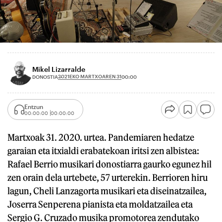
Mikel Lizarralde
2021EKO MARTXOAREN 31
DONOSTIA
00:00
Entzun
00:00:00
00:00:00
Martxoak 31. 2020. urtea. Pandemiaren hedatze
garaian eta itxialdi erabatekoan iritsi zen albistea:
Rafael Berrio musikari donostiarra gaurko egunez hil
zen orain dela urtebete, 57 urterekin. Berrioren hiru
lagun, Cheli Lanzagorta musikari eta diseinatzailea,
Joserra Senperena pianista eta moldatzailea eta
Sergio G. Cruzado musika promotorea zendutako