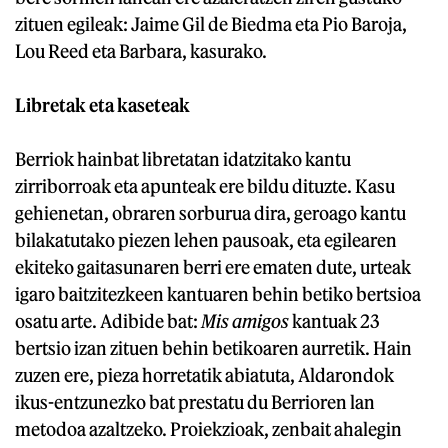
zituen egileak: Jaime Gil de Biedma eta Pio Baroja,
Lou Reed eta Barbara, kasurako.
Libretak eta kaseteak
Berriok hainbat libretatan idatzitako kantu
zirriborroak eta apunteak ere bildu dituzte. Kasu
gehienetan, obraren sorburua dira, geroago kantu
bilakatutako piezen lehen pausoak, eta egilearen
ekiteko gaitasunaren berri ere ematen dute, urteak
igaro baitzitezkeen kantuaren behin betiko bertsioa
osatu arte. Adibide bat:
Mis amigos
kantuak 23
bertsio izan zituen behin betikoaren aurretik. Hain
zuzen ere, pieza horretatik abiatuta, Aldarondok
ikus-entzunezko bat prestatu du Berrioren lan
metodoa azaltzeko. Proiekzioak, zenbait ahalegin