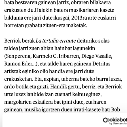
bata bestearen gainean jarriz, obraren bilakaera
erakusten du.Haiekin batera musikariaren kasete
bilduma ere jarri dute ikusgai, 2013ra arte euskarri
horretan grabatu zituen-eta maketak.
Berriok berak
La tertulia errante
deituriko solas
taldea jarri zuen abian hainbat lagunekin
(Senperena, Karmelo C. Iribarren, Diego Vasallo,
Ramon Eder...), eta talde haren gainean Detritus
artistak eginiko olio handia ere jarri dute
erakusketan. Eta, azpian, taberna bateko barra luzea,
ardo botila eta guzti. Handik gertu, berriz, eta Berriok
urte luzez lanbide izan zuenari keinu eginez,
margolarien eskailera bat ipini dute, eta haren
gainean, musika igortzen duen irrati-kasete bat: Bob
Dylan, Jacques Brel, Raphael, Mari Trini...