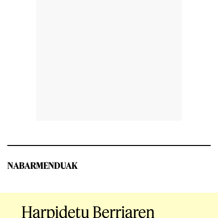
NABARMENDUAK
Harpidetu Berriaren