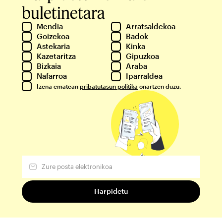
buletinetara
Mendia
Arratsaldekoa
Goizekoa
Badok
Astekaria
Kinka
Kazetaritza
Gipuzkoa
Bizkaia
Araba
Nafarroa
Iparraldea
Izena ematean
pribatutasun politika
onartzen duzu.