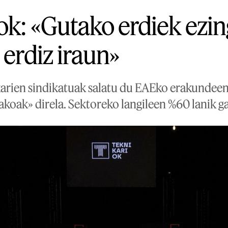
ok: «Gutako erdiek ezi
 erdiz iraun»
karien sindikatuak salatu du EAEko erakundeen
takoak» direla. Sektoreko langileen %60 lanik 