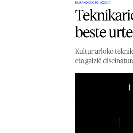
DURANGOKO 55. AZOKA
Teknikari
beste urte
Kultur arloko tekni
eta gaizki diseinatu