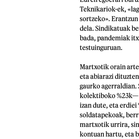
Teknikariok-ek, «lag
sortzeko». Erantzun b
dela. Sindikatuak b
bada, pandemiak it
testuinguruan.
Martxotik orain art
eta abiarazi dituzte
gaurko agerraldian.
kolektiboko %23k— a
izan dute, eta erdie
soldatapekoak, berr
martxotik urrira, si
kontuan hartu, eta b