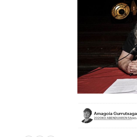
Amagoia Gurrutxaga
2020KO ABENDUAREN 5A
00