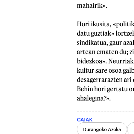
mahairik».
Hori ikusita, «polit
datu guztiak» lortz
sindikatua, gaur az
artean ematen du; zi
bidezkoa». Neurriak
kultur sare osoa gal
desagerrarazten ari 
Behin hori gertatu o
ahalegina?».
GAIAK
Durangoko Azoka