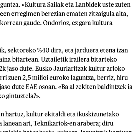
guntza. «Kultura Sailak eta Lanbidek uste zuten
ileen erregimen berezian ematen zitzaigula alta,
korrean gaude. Ondorioz, ez gara kultura
, sektoreko %40 dira, eta jarduera etena izan
ina bitartean. Uztailetik irailera bitarteko
k jaso dute. Eusko Jaurlaritzak kultur arloko
arri zuen 2,5 milioi euroko laguntza, berriz, hiru
jaso dute EAE osoan. «Ba al zekiten baldintzek i
o gintuztela?».
 hartuz, kultur ekitaldi eta ikuskizunetako
a lanean ari, Teknikariok-en arabera; diru