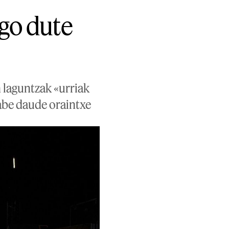
ngo dute
 laguntzak «urriak
gabe daude oraintxe