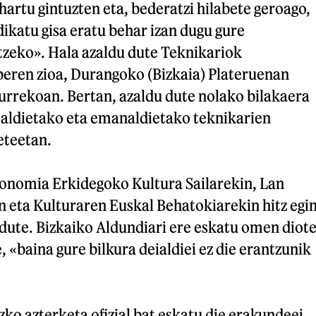
artu gintuzten eta, bederatzi hilabete geroago,
ikatu gisa eratu behar izan dugu gure
zeko». Hala azaldu dute Teknikariok
beren zioa, Durangoko (Bizkaia) Plateruenan
rrekoan. Bertan, azaldu dute nolako bilakaera
italdietako eta emanaldietako teknikarien
eteetan.
onomia Erkidegoko Kultura Sailarekin, Lan
n eta Kulturaren Euskal Behatokiarekin hitz egi
ute. Bizkaiko Aldundiari ere eskatu omen diot
, «baina gure bilkura deialdiei ez die erantzunik
ko azterketa ofizial bat eskatu die erakundeei