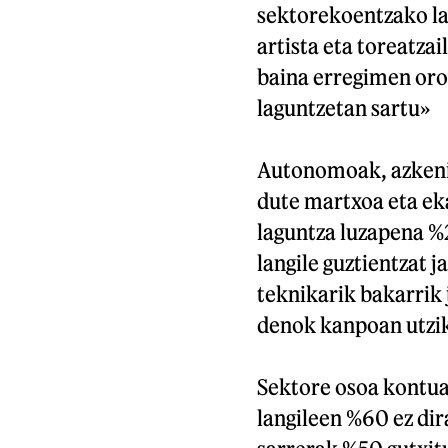
sektorekoentzako la
artista eta toreatza
baina erregimen oro
laguntzetan sartu»
Autonomoak, azkenik
dute martxoa eta eka
laguntza luzapena %2
langile guztientzat j
teknikarik bakarrik 
denok kanpoan utzik
Sektore osoa kontuan
langileen %60 ez dir