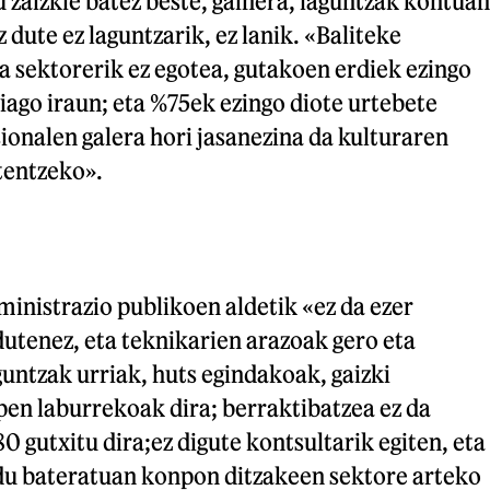
 zaizkie batez beste, gainera, laguntzak kontuan
 dute ez laguntzarik, ez lanik. «Baliteke
 sektorerik ez egotea, gutakoen erdiek ezingo
hiago iraun; eta %75ek ezingo diote urtebete
sionalen galera hori jasanezina da kulturaren
tentzeko».
inistrazio publikoen aldetik «ez da ezer
utenez, eta teknikarien arazoak gero eta
guntzak urriak, huts egindakoak, gaizki
pen laburrekoak dira; berraktibatzea ez da
0 gutxitu dira;ez digute kontsultarik egiten, eta
u bateratuan konpon ditzakeen sektore arteko