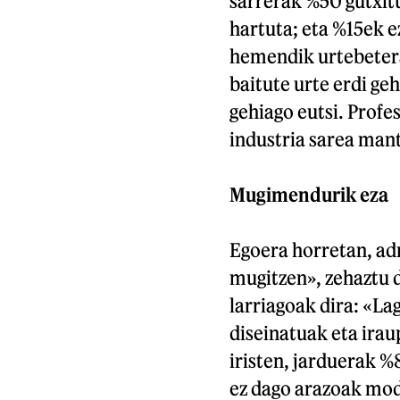
sarrerak %50 gutxitu
hartuta; eta %15ek ez
hemendik urtebetera
baitute urte erdi ge
gehiago eutsi. Profe
industria sarea man
Mugimendurik eza
Egoera horretan, adm
mugitzen», zehaztu d
larriagoak dira: «La
diseinatuak eta irau
iristen, jarduerak %8
ez dago arazoak mod