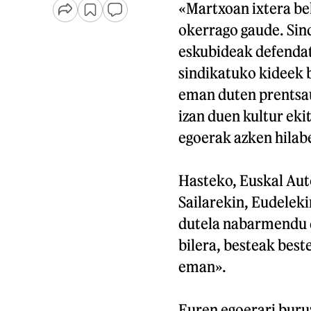
«Martxoan ixtera beh
okerrago gaude. Sind
eskubideak defendat
sindikatuko kideek 
eman duten prentsau
izan duen kultur ek
egoerak azken hilab
Hasteko, Euskal Aut
Sailarekin, Eudeleki
dutela nabarmendu d
bilera, besteak beste
eman».
Euren egoerari buruz