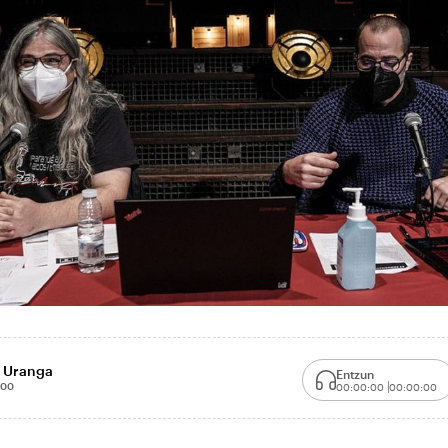
 Uranga
Entzun
:00
00:00:00
00:00:00