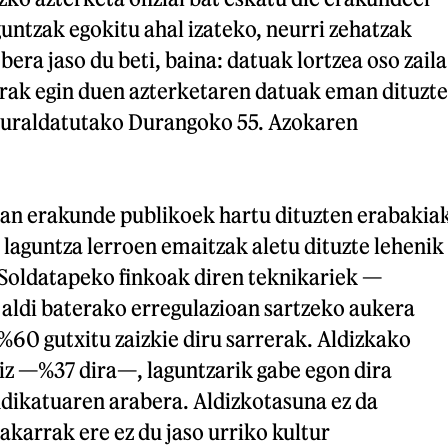
untzak egokitu ahal izateko, neurri zehatzak
era jaso du beti, baina: datuak lortzea oso zaila
erak egin duen azterketaren datuak eman dituzte
xuraldatutako Durangoko 55. Azokaren
ean erakunde publikoek hartu dituzten erabakia
n laguntza lerroen emaitzak aletu dituzte lehenik
 Soldatapeko finkoak diren teknikariek —
ldi baterako erregulazioan sartzeko aukera
i %60 gutxitu zaizkie diru sarrerak. Aldizkako
iz —%37 dira—, laguntzarik gabe egon dira
ndikatuaren arabera. Aldizkotasuna ez da
akarrak ere ez du jaso urriko kultur