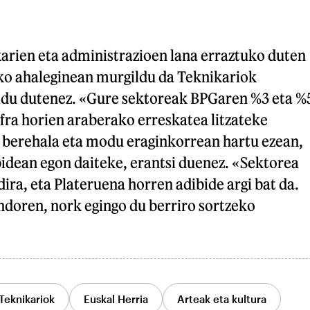
ikarien eta administrazioen lana erraztuko duten
eko ahaleginean murgildu da Teknikariok
aldu dutenez. «Gure sektoreak BPGaren %3 eta %
fra horien araberako erreskatea litzateke
 berehala eta modu eraginkorrean hartu ezean,
bidean egon daiteke, erantsi duenez. «Sektorea
dira, eta Plateruena horren adibide argi bat da.
ndoren, nork egingo du berriro sortzeko
Teknikariok
Euskal Herria
Arteak eta kultura