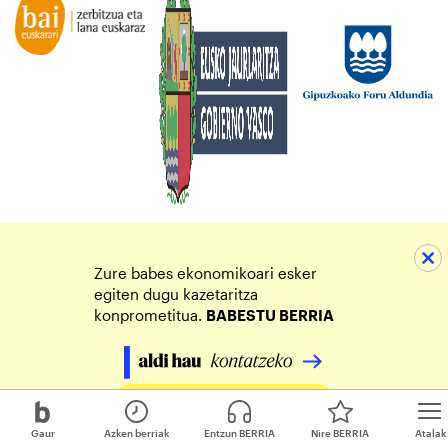
Zure babes ekonomikoari esker
egiten dugu kazetaritza
konprometitua.
BABESTU BERRIA
Egin zure ekarpena
Gaur
Azken berriak
Entzun BERRIA
Nire BERRIA
Atalak