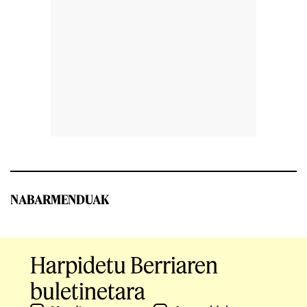
NABARMENDUAK
Harpidetu Berriaren
buletinetara