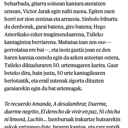
beharbada, gitarra soinean kantura ateratzen
zenean, Victor Jarak egin nahi zuena. Egiten zuen
horri zor zion zentzua eta arrazoia. Sinbolo bihurtu
du denborak, garai batena, giro batena; Hego
Amerikako ezker mugimenduarena, Txileko
kantagintza berriarena. Maitatua izan zen oso —
gorrotatua ere bai—, eta inoiz guztiz joan ez den
haren kantua ozendu egin da azken asteetan ostera,
Txileko diktaduraren 50. urtemugaren karira. Gaur
beteko dira, hain justu, 50 urte kantugilearen
heriotzatik, eta erail zutenak zigortu dituzten
garaiarekin egin du bat urtemugak.
Te recuerdo Amanda
,
A desalambrar,
Duerme,
duerme negrito
,
El derecho de vivir en paz
,
Ni chicha
ni limoná
,
Luchín
... Izenburuak irakurtze hutsarekin
askok entzungo dute Jararen kantua, eta ezer gutxik