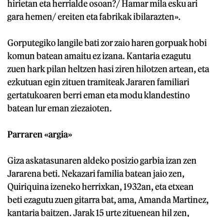
hirietan eta herrialde osoan?/ Hamar mila esku ari
gara hemen/ ereiten eta fabrikak ibilarazten».
Gorputegiko langile bati zor zaio haren gorpuak hobi
komun batean amaitu ez izana. Kantaria ezagutu
zuen hark pilan heltzen hasi ziren hilotzen artean, eta
ezkutuan egin zituen tramiteak Jararen familiari
gertatukoaren berri eman eta modu klandestino
batean lur eman ziezaioten.
Parraren «argia»
Giza askatasunaren aldeko posizio garbia izan zen
Jararena beti. Nekazari familia batean jaio zen,
Quiriquina izeneko herrixkan, 1932an, eta etxean
beti ezagutu zuen gitarra bat, ama, Amanda Martinez,
kantaria baitzen. Jarak 15 urte zituenean hil zen,