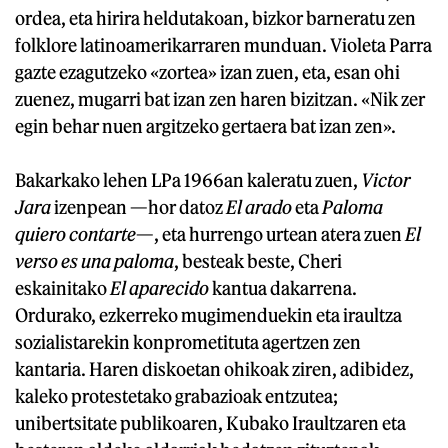
ordea, eta hirira heldutakoan, bizkor barneratu zen
folklore latinoamerikarraren munduan. Violeta Parra
gazte ezagutzeko «zortea» izan zuen, eta, esan ohi
zuenez, mugarri bat izan zen haren bizitzan. «Nik zer
egin behar nuen argitzeko gertaera bat izan zen».
Bakarkako lehen LPa 1966an kaleratu zuen,
Victor
Jara
izenpean —hor datoz
El arado
eta
Paloma
quiero contarte
—, eta hurrengo urtean atera zuen
El
verso es una paloma
, besteak beste, Cheri
eskainitako
El aparecido
kantua dakarrena.
Ordurako, ezkerreko mugimenduekin eta iraultza
sozialistarekin konprometituta agertzen zen
kantaria. Haren diskoetan ohikoak ziren, adibidez,
kaleko protestetako grabazioak entzutea;
unibertsitate publikoaren, Kubako Iraultzaren eta