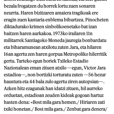
bezala frogatzen du horrek lortu zuen sonaren
neurria. Haren bizitzaren amaiera tragikoak ere
eragin zuen kantaria enblema bihurtzea. Pinocheten
diktadurako krimen sinbolikoenetako bat izan
baitzen haren aurkakoa. 1973ko irailaren 11n
militarrek Santiagoko Moneda jauregia bonbardatu
eta biharamunean atxilotu zuten Jara, eta hilaren
16an agertu zen haren gorpua Metropoliko hilerritik
gertu. Tarteko egun horiek Txileko Estadio
Nazionalean eman zituen atxilo —egun, Victor Jara
estadioa—, non bortizki torturatu zuten —56 hezur
haustura eta 44 bala zulo agertu ziren autopsian—.
Azken hitz ezagunak han idatzi zituen, hil aurreko
orduetan, estadioan zeuden kideak gogoan hartuz
hasten dena: «Bost mila gara hemen./ Hiriaren zati
txiki honetan./ Bost mila gara./ Zenbat gara denera/