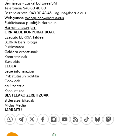
Berria.eus - Euskal Editorea SM
Telefonoa: 943 30 40 30
Bezero arreta: 943 30 43 45 | laguna@berria.eus
Webgunea:
webgunea@berria.eus
Publizitatea:
publi@bidera.eus
Harremanetan jarri
ORRIALDE KORPORATIBOAK
Ezagutu BERRIA Taldea
BERRIA berri bloga
Publizitatea
Galdera-erantzunak
Kontratazioak
Sarebide
LEGEA
Lege informazioa
Pribatutasun politika
Cookieak
cc Lizentzia
Kanal etikoa
BESTELAKO ZERBITZUAK
Bidera zerbitzuak
Midas Media
JARRAITU