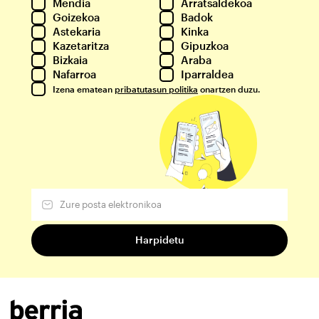
Mendia
Arratsaldekoa
Goizekoa
Badok
Astekaria
Kinka
Kazetaritza
Gipuzkoa
Bizkaia
Araba
Nafarroa
Iparraldea
Izena ematean
pribatutasun politika
onartzen duzu.