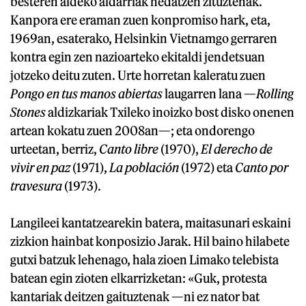
besteren aldeko aldarriak hedatzen zituztenak.
Kanpora ere eraman zuen konpromiso hark, eta,
1969an, esaterako, Helsinkin Vietnamgo gerraren
kontra egin zen nazioarteko ekitaldi jendetsuan
jotzeko deitu zuten. Urte horretan kaleratu zuen
Pongo en tus manos abiertas
laugarren lana —
Rolling
Stones
aldizkariak Txileko inoizko bost disko onenen
artean kokatu zuen 2008an—; eta ondorengo
urteetan, berriz,
Canto libre
(1970),
El derecho de
vivir en paz
(1971),
La población
(1972) eta
Canto por
travesura
(1973).
Langileei kantatzearekin batera, maitasunari eskaini
zizkion hainbat konposizio Jarak. Hil baino hilabete
gutxi batzuk lehenago, hala zioen Limako telebista
batean egin zioten elkarrizketan: «Guk, protesta
kantariak deitzen gaituztenak —ni ez nator bat