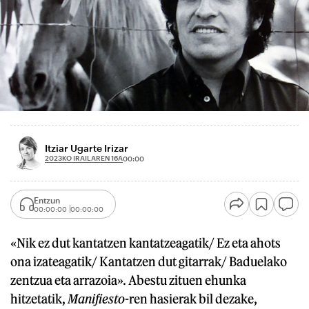
Itziar Ugarte Irizar
2023KO IRAILAREN 16A
00:00
Entzun
00:00:00
00:00:00
«Nik ez dut kantatzen kantatzeagatik/ Ez eta ahots
ona izateagatik/ Kantatzen dut gitarrak/ Baduelako
zentzua eta arrazoia». Abestu zituen ehunka
hitzetatik,
Manifiesto
-ren hasierak bil dezake,