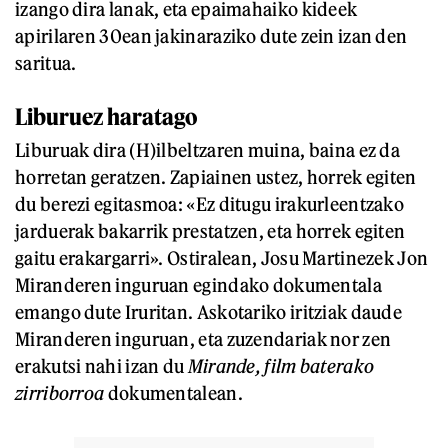
izango dira lanak, eta epaimahaiko kideek
apirilaren 30ean jakinaraziko dute zein izan den
saritua.
Liburuez haratago
Liburuak dira (H)ilbeltzaren muina, baina ez da
horretan geratzen. Zapiainen ustez, horrek egiten
du berezi egitasmoa: «Ez ditugu irakurleentzako
jarduerak bakarrik prestatzen, eta horrek egiten
gaitu erakargarri». Ostiralean, Josu Martinezek Jon
Miranderen inguruan egindako dokumentala
emango dute Iruritan. Askotariko iritziak daude
Miranderen inguruan, eta zuzendariak nor zen
erakutsi nahi izan du
Mirande, film baterako
zirriborroa
dokumentalean.