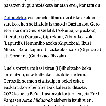
pasatzen dugu antolaketa lanetan ere», kontatu du.
Doinueleko
, euskarazko liburu eta disko azoken
sareko lehen geldialdia izango da Baztangoa. Gero
etorriko dira Geure Gelatik (Azkoitia, Gipuzkoa),
Literaturia (Zarautz, Gipuzkoa), Ziburuko azoka
(Lapurdi), Hernaniko azoka (Gipuzkoa), Ikusi
Mikusi (Sara, Lapurdi), Lazkaoko azoka (Gipuzkoa)
eta Sormene (Galdakao, Bizkaia).
Duela zortzi urte hasi ziren (H)ilbeltzako beka
antolatzen, aste beltzeko ekitaldien artean.
Geroztik, sormen eta itzulpen bekei esker,
euskarazko nobela beltzak kaleratu dituzte.
2022ko beka Beñat Irastorzak lortu zuen, eta Fred
Vargasen
Altxa hildakoak
eleberria itzuli zuen.