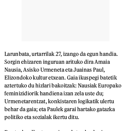
Larunbata, urtarrilak 27, izango da egun handia.
Sorgin ehizaren inguruan arituko dira Amaia
Nausia, Asisko Urmeneta eta Juainas Paul,
Elizondoko kultur etxean. Gaia ikuspegi batetik
aztertuko du hizlari bakoitzak: Nausiak Europako
feminizidiorik handiena izan zela uste du;
Urmenetarentzat, konkistaren logikatik ulertu
behar da gaia; eta Paulek garai hartako gatazka
politiko eta sozialak ikertu ditu.