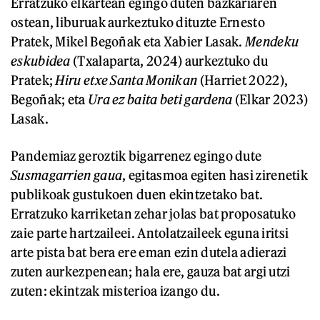
Erratzuko elkartean egingo duten bazkariaren
ostean, liburuak aurkeztuko dituzte Ernesto
Pratek, Mikel Begoñak eta Xabier Lasak.
Mendeku
eskubidea
(Txalaparta, 2024) aurkeztuko du
Pratek;
Hiru etxe Santa Monikan
(Harriet 2022),
Begoñak; eta
Ura ez baita beti gardena
(Elkar 2023)
Lasak.
Pandemiaz geroztik bigarrenez egingo dute
Susmagarrien gaua
, egitasmoa egiten hasi zirenetik
publikoak gustukoen duen ekintzetako bat.
Erratzuko karriketan zehar jolas bat proposatuko
zaie parte hartzaileei. Antolatzaileek eguna iritsi
arte pista bat bera ere eman ezin dutela adierazi
zuten aurkezpenean; hala ere, gauza bat argi utzi
zuten: ekintzak misterioa izango du.