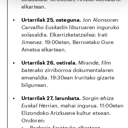
elkartean.
Urtarrilak 25, osteguna.
Jon Alonsoren
Carvalho Euskadin
liburuaren inguruko
solasaldia. Elkarrizketatzailea: Irati
Jimenez. 19:00etan, Berroetako Gure
Ametsa elkartean.
Urtarrilak 26, ostirala.
Mirande, film
baterako zirriborroa
dokumentalaren
emanaldia. 19:30ean Iruritako gizarte
bilgunean.
Urtarrilak 27, larunbata.
Sorgin-ehiza
Euskal Herrian
, mahai ingurua. 11:00etan
Elizondoko Arizkuene kultur etxean.
Ondoren:
Bazkaria Erratzuko elkartean,