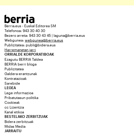
Berria.eus - Euskal Editorea SM
Telefonoa: 943 30 40 30
Bezero arreta: 943 30 43 45 | laguna@berria.eus
Webgunea:
webgunea@berria.eus
Publizitatea:
publi@bidera.eus
Harremanetan jarri
ORRIALDE KORPORATIBOAK
Ezagutu BERRIA Taldea
BERRIA berri bloga
Publizitatea
Galdera-erantzunak
Kontratazioak
Sarebide
LEGEA
Lege informazioa
Pribatutasun politika
Cookieak
cc Lizentzia
Kanal etikoa
BESTELAKO ZERBITZUAK
Bidera zerbitzuak
Midas Media
JARRAITU