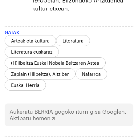
19:00etan, Elizondoko Arizkuenea
kultur etxean.
GAIAK
Arteak eta kultura
Literatura
Literatura euskaraz
(H)ilbeltza Euskal Nobela Beltzaren Astea
Zapiain (Hilbeltza), Aitziber
Nafarroa
Euskal Herria
Aukeratu
BERRIA
gogoko iturri gisa Googlen.
Aktibatu hemen