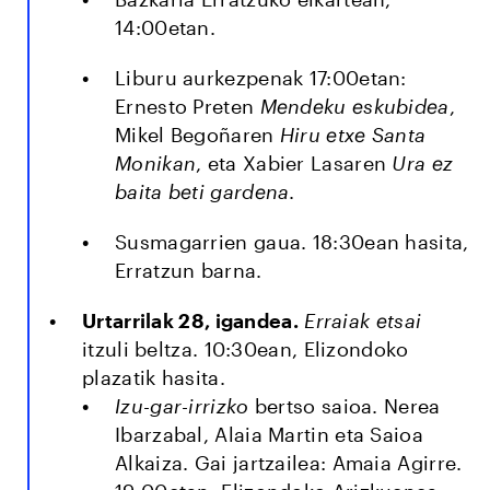
14:00etan.
Liburu aurkezpenak 17:00etan:
Ernesto Preten
Mendeku eskubidea
,
Mikel Begoñaren
Hiru etxe Santa
Monikan
, eta Xabier Lasaren
Ura ez
baita beti gardena
.
Susmagarrien gaua. 18:30ean hasita,
Erratzun barna.
Urtarrilak 28, igandea.
Erraiak etsai
itzuli beltza. 10:30ean, Elizondoko
plazatik hasita.
Izu-gar-irrizko
bertso saioa. Nerea
Ibarzabal, Alaia Martin eta Saioa
Alkaiza. Gai jartzailea: Amaia Agirre.