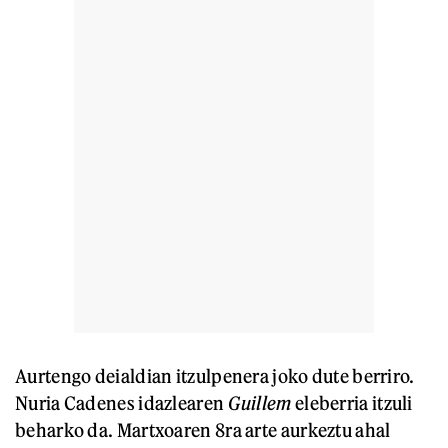
Aurtengo deialdian itzulpenera joko dute berriro.
Nuria Cadenes idazlearen
Guillem
eleberria itzuli
beharko da. Martxoaren 8ra arte aurkeztu ahal