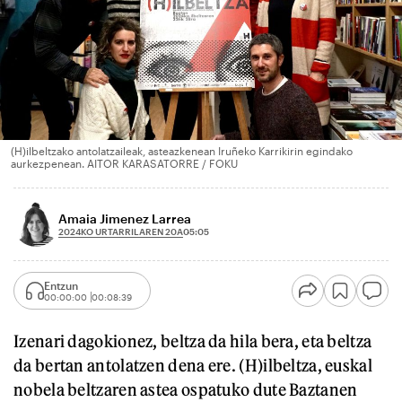
(H)ilbeltzako antolatzaileak, asteazkenean Iruñeko Karrikirin egindako
aurkezpenean. AITOR KARASATORRE / FOKU
Amaia Jimenez Larrea
2024KO URTARRILAREN 20A
05:05
Entzun
00:00:00
00:08:39
Izenari dagokionez, beltza da hila bera, eta beltza
da bertan antolatzen dena ere. (H)ilbeltza, euskal
nobela beltzaren astea ospatuko dute Baztanen