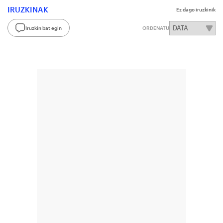
IRUZKINAK
Ez dago iruzkinik
Iruzkin bat egin
ORDENATU