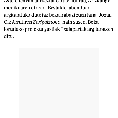
Astelehenean aurkeztuko dute liburua, Arizkungo
medikuaren etxean. Bestalde, abenduan
argitaratuko dute iaz beka irabazi zuen lana; Joxan
Oiz Arrutiren
Zorigaiztoko
, hain zuzen. Beka
lortutako proiektu guztiak Txalapartak argitaratzen
ditu.