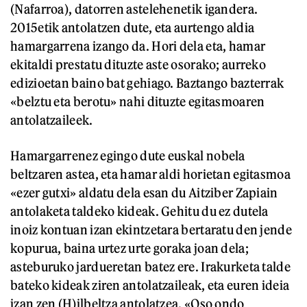
(Nafarroa), datorren astelehenetik igandera.
2015etik antolatzen dute, eta aurtengo aldia
hamargarrena izango da. Hori dela eta, hamar
ekitaldi prestatu dituzte aste osorako; aurreko
edizioetan baino bat gehiago. Baztango bazterrak
«belztu eta berotu» nahi dituzte egitasmoaren
antolatzaileek.
Hamargarrenez egingo dute euskal nobela
beltzaren astea, eta hamar aldi horietan egitasmoa
«ezer gutxi» aldatu dela esan du Aitziber Zapiain
antolaketa taldeko kideak. Gehitu du ez dutela
inoiz kontuan izan ekintzetara bertaratu den jende
kopurua, baina urtez urte goraka joan dela;
asteburuko jardueretan batez ere. Irakurketa talde
bateko kideak ziren antolatzaileak, eta euren ideia
izan zen (H)ilbeltza antolatzea. «Oso ondo