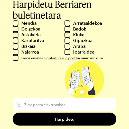
Harpidetu Berriaren
buletinetara
Mendia
Arratsaldekoa
Goizekoa
Badok
Astekaria
Kinka
Kazetaritza
Gipuzkoa
Bizkaia
Araba
Nafarroa
Iparraldea
Izena ematean
pribatutasun politika
onartzen duzu.