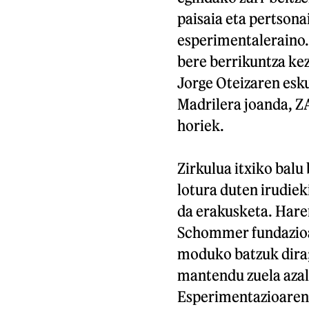
paisaia eta pertsona
esperimentaleraino.
bere berrikuntza kez
Jorge Oteizaren esku
Madrilera joanda, Z
horiek.
Zirkulua itxiko balu
lotura duten irudiek
da erakusketa. Haren
Schommer fundazioak
moduko batzuk dira;
mantendu zuela azalt
Esperimentazioaren 