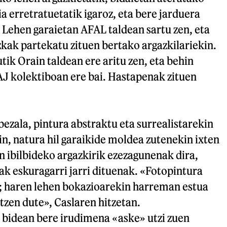
ia erretratuetatik igaroz, eta bere jarduera
 Lehen garaietan AFAL taldean sartu zen, eta
kak partekatu zituen bertako argazkilariekin.
tik Orain taldean ere aritu zen, eta behin
AJ kolektiboan ere bai. Hastapenak zituen
 bezala, pintura abstraktu eta surrealistarekin
in, natura hil garaikide moldea zutenekin ixten
 ibilbideko argazkirik ezezagunenak dira,
 eskuragarri jarri dituenak. «Fotopintura
 haren lehen bokazioarekin harreman estua
zen dute», Caslaren hitzetan.
bidean bere irudimena «aske» utzi zuen