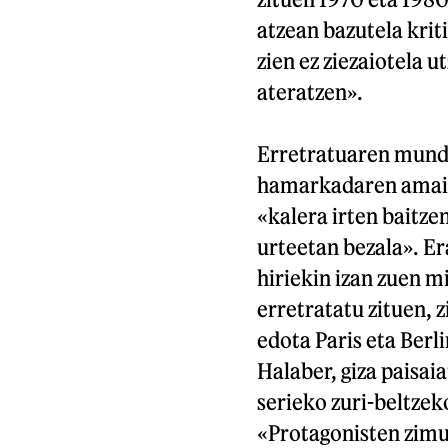
atzean bazutela kriti
zien ez ziezaiotela ut
ateratzen».
Erretratuaren mundu
hamarkadaren amaier
«kalera irten baitz
urteetan bezala». Er
hiriekin izan zuen 
erretratatu zituen, z
edota Paris eta Berl
Halaber, giza paisaia
serieko zuri-beltzek
«Protagonisten zimu