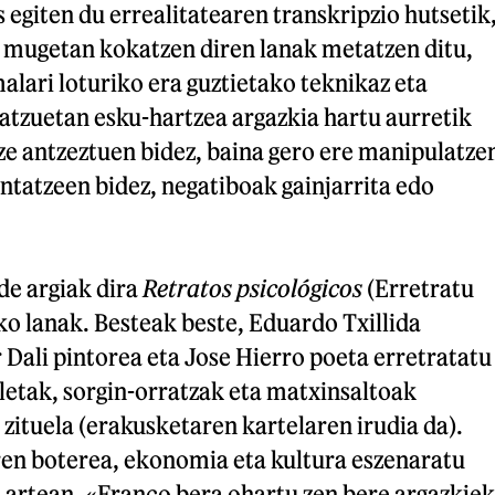
giten du errealitatearen transkripzio hutsetik
n mugetan kokatzen diren lanak metatzen ditu,
lari loturiko era guztietako teknikaz eta
Batzuetan esku-hartzea argazkia hartu aurretik
ze antzeztuen bidez, baina gero ere manipulatze
ntatzeen bidez, negatiboak gainjarrita edo
de argiak dira
Retratos psicológicos
(Erretratu
ko lanak. Besteak beste, Eduardo Txillida
 Dali pintorea eta Jose Hierro poeta erretratatu
letak, sorgin-orratzak eta matxinsaltoak
zituela (erakusketaren kartelaren irudia da).
ren boterea, ekonomia eta kultura eszenaratu
 artean. «Franco bera ohartu zen bere argazkiek