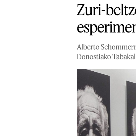
Zuri-belt
esperimen
Alberto Schommerren
Donostiako Tabakale