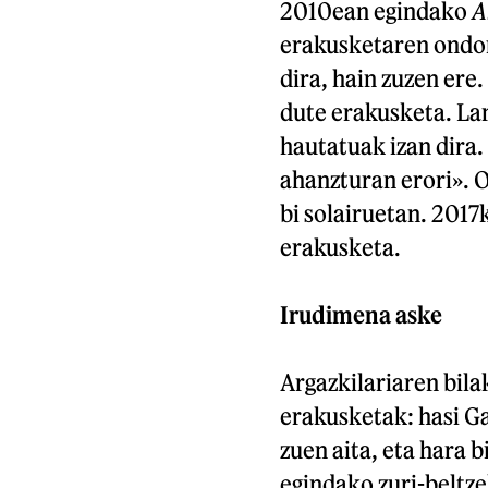
2010ean egindako
A
erakusketaren ondo
dira, hain zuzen er
dute erakusketa. Lan
hautatuak izan dira.
ahanzturan erori». 
bi solairuetan. 2017
erakusketa.
Irudimena aske
Argazkilariaren bila
erakusketak: hasi G
zuen aita, eta hara 
egindako zuri-beltze