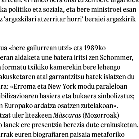
ka politiko eta soziala, eta bere ministroei esan
z 'argazkilari atzerritar horri' beraiei argazkirik
a «bere gailurrean utzi» eta 1989ko
an aldaketa une batera iritsi zen Schommer,
en formatu txikiko kamerekin bere lehengo
akusketaren atal garrantzitsu batek islatzen du
mira: «Erroma eta New York modu paraleloan
ibilizazioaren hasiera eta bukaera sinbolizatuz;
in Europako ardatza osatzen zutelakoan».
tzat uler litezkeen
Màscaras
(Mozorroak)
o lanek ere presentzia berezia dute erakusketan.
rrak euren biografiaren paisaia metaforiko