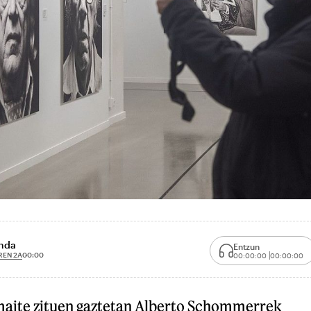
unda
Entzun
REN 2A
00:00
00:00:00
00:00:00
maite zituen gaztetan Alberto Schommerrek