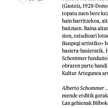
(Gasteiz, 1928-Donos
topatu zuen bere kez
hain harritzekoa, ai
baitzuen. Baina aita
zion, estudioari lot
ikuspegi artistiko»
hasiera-hasieratik. H
Schommer fundaziok
obraren parte handi
Kultur Artegunea ar
Alberto Schommer ..
mende erditik gorako
Lan gehienak Bilbok