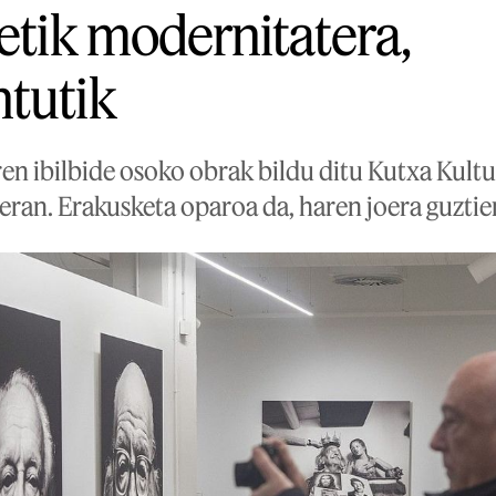
zetik modernitatera,
tutik
 ibilbide osoko obrak bildu ditu Kutxa Kultu
ran. Erakusketa oparoa da, haren joera guztie