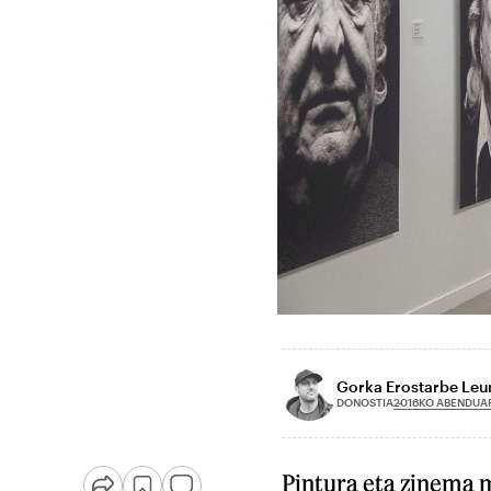
Gorka Erostarbe Le
2016KO ABENDUA
DONOSTIA
Pintura eta zinema 