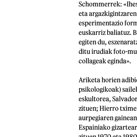
Schommerrek: «Ihes e
eta argazkigintzare
esperimentazio forma
euskarriz baliatuz. 
egiten du, eszenarat
ditu irudiak foto-mu
collageak eginda».
Ariketa horien adibi
psikologikoak) saile
eskultorea, Salvador
zituen; Hierro txime
aurpegiaren gainean 
Espainiako gizartea
zituen 1970 eta 1980