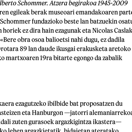
lberto Schommer. Atzera begirakoa 1945-2009
ren egileak berak museoari emandakoaren part
e. Schommer fundazioko beste lan batzuekin osat
 horiek ez dira hain ezagunak eta Nicolas Casla
 «Bere obra osoa balioetsi nahi dugu, ez dadila
Orotara 89 lan daude ikusgai erakusketa aretoko
ko martxoaren 19ra bitarte egongo da zabalik
kaera ezagutzeko ibilbide bat proposatzen du
asteizen eta Hanburgon —jatorri alemaniarreko
bidali zuten gurasoek argazkigintza ikastera—
ko lehen argazkietatik, bidaietan ateratako