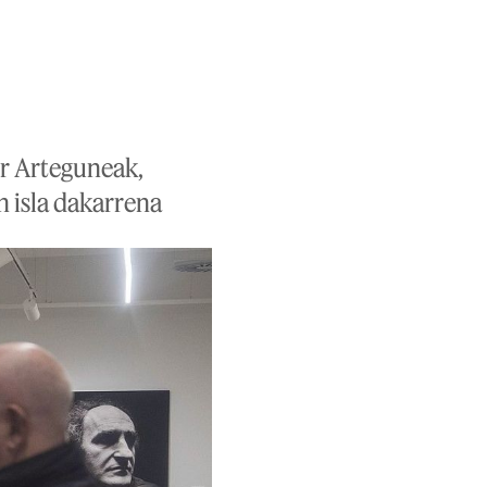
r Arteguneak,
n isla dakarrena