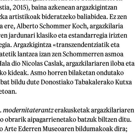
tia, 2015), baina azkenean argazkigintzan
ka artistikoak bideratzeko baliabidea. Ez zen
ta ere, Alberto Schommer Koch, argazkilaria
ren jardunari klasiko eta estandarregia irizten
uegia. Argazkigintza «transzendentziatik eta
 batetik lantzea izan zen Schommerren asmoa
ala dio Nicolas Caslak, argazkilariaren iloba eta
o kideak. Asmo horren bilaketan ondutako
 bat bildu dute Donostiako Tabakalerako Kutxa
etoan.
. modernitaterantz
erakusketak argazkilariaren
 obrarik aipagarrienetako batzuk biltzen ditu.
o Arte Ederren Museoaren bildumakoak dira;