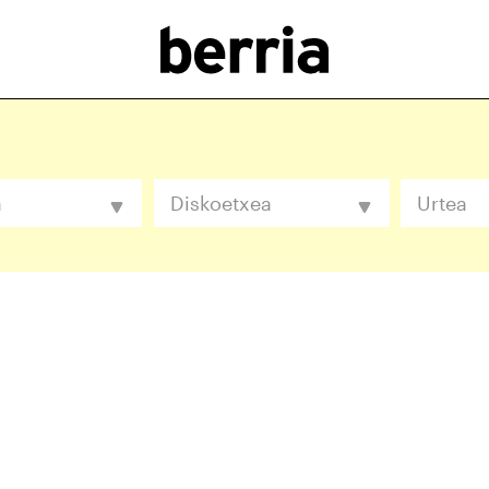
a
Diskoetxea
Urtea