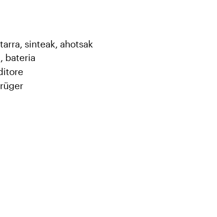
a
itarra, sinteak, ahotsak
n
, bateria
ditore
rüger