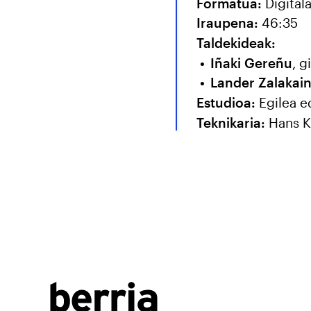
Formatua:
Digital
Iraupena:
46:35
Taldekideak:
Iñaki Gereñu
, g
Lander Zalakai
Estudioa:
Egilea e
Teknikaria:
Hans K