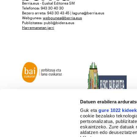
Berria.eus - Euskal Editorea SM
Telefonoa: 943 30 40 30
Bezero arreta: 943 30 43 45 | laguna@berria.eus
Webgunea:
webgunea@berria.eus
Publizitatea:
publi@bidera.eus
Harremanetan jarri
Datuen erabilera ardurat
Guk eta
gure 1022 kideek
cookie bezalako teknologia
pertsonalizatua, publizita
eskaintzeko. Zure datuak 
aldatzen edo deuseztatzen