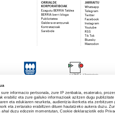
ORRIALDE
JARRAITU
KORPORATIBOAK
Whatsapp
Ezagutu BERRIA Taldea
Telegram
BERRIA berri bloga
Twitter
Publizitatea
Facebook
Galdera-erantzunak
Instagram
Kontratazioak
Youtube
Sarebide
RSS
Tik Tok
Bluesky
Mastodon
sua
sure informacio pertsonala, zure IP zenbakia, esaterako, proze
k erabiliz eta zure gailuko informazioak azitzen dugu publizitate
tearen eta edukiaren neurketa, audientzia-ikerketa eta zerbitzuen
nork eta zertarako erabiltzen dituen hautatzeko aukera duzu. Z
 ahal duzu edozein momentutan, Cookie deklaraziotik edo Priva