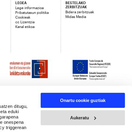
LEGEA
BESTELAKO
ZERBITZUAK
Lege informazioa
Bidera zerbitzuak
Pribatutasun politika
Midas Media
Cookieak
cc Lizentzia
Kanal etikoa
Onartu cookie guztiak
satzen ditugu,
 eta eduki
 garapena
Aukeratu
ure onespena
cy triggerean