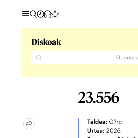
Diskoak
Genero
23.556
Taldea:
G?re
Urtea:
2026